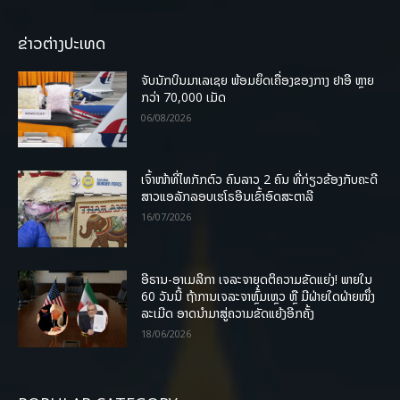
ຂ່າວຕ່າງປະເທດ
ຈັບນັກບິນມາເລເຊຍ ພ້ອມຍຶດເຄື່ອງຂອງກາງ ຢາອີ ຫຼາຍ
ກວ່າ 70,000 ເມັດ
06/08/2026
ເຈົ້າໜ້າທີ່ໄທກັກຕົວ ຄົນລາວ 2 ຄົນ ທີ່ກ່ຽວຂ້ອງກັບຄະດີ
ສາວແອລັກລອບເຮໂຣອີນເຂົ້າອົດສະຕາລີ
16/07/2026
ອີຣານ-ອາເມລິກາ ເຈລະຈາຍຸດຕິຄວາມຂັດແຍ່ງ! ພາຍໃນ
60 ວັນນີ້ ຖ້າການເຈລະຈາຫຼົ້ມເຫຼວ ຫຼື ມີຝ່າຍໃດຝ່າຍໜຶ່ງ
ລະເມີດ ອາດນໍາມາສູ່ຄວາມຂັດແຍ້ງອີກຄັ້ງ
18/06/2026