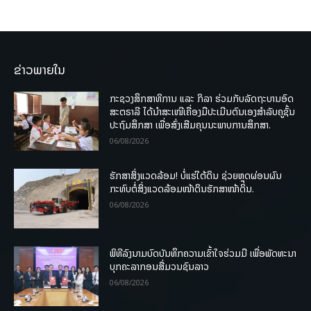
ຂ່າວພາຍໃນ
ກະຊວງສຶກສາທິການ ແລະ ກິລາ ຮ່ວມກັບລັດຖະບານອົດ
ສະຕຣາລີ ໄດ້ນຳສະເໜີເຄື່ອງມືປະເມີນຕົນເອງສຳລັບຄູຊັ້ນ
ປະຖົມສຶກສາ ເພື່ອສົ່ງເສີມຄຸນນະພາບການສຶກສາ.
06/08/2026
ຮັກສາສິ່ງແວດລ້ອມ! ບໍ່ແຮ່ໃຕ້ດິນ ຊ່ວຍຫຼຸດຜ່ອນຜົນ
ກະທົບຕໍ່ສິ່ງແວດລ້ອມໜ້າດິນຮັກສາໜ້າດິນ.
06/08/2026
ພິທີລົງນາມບົດບັນທຶກຄວາມເຂົ້າໃຈຮ່ວມມື ເພື່ອພັດທະນາ
ບຸກຄະລາກອນສື່ມວນຊົນລາວ
06/08/2026