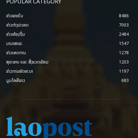
POPULAR CATEGORY
ຂ່າວພາຍ​ໃນ
8486
ຂ່າວຕ່າງປະເທດ
7003
ຂ່າວທ້ອງຖິ່ນ
2484
ນານາສາລະ
1547
ຂ່າວເຫດການ
1278
ສຸຂະພາບ ແລະ ສີ່ງແວດລ້ອມ
1203
ຂ່າວການພັດທະນາ
1197
ມູມໄອທີລາວ
683