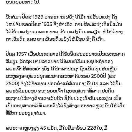
ຍອດພຣະທາດໄປ.
ອີກຕໍ່ມາ ປີຄສ 1929 ລາຊະການຝຣັ່ງໄດ້ມີການສ້ອມແປງ ຄັ້ງ
ໃຫຍ່ຈົນຮອດປີຄສ 1935 ຈຶ່ງສຳເລັດ. ການສ້ອມແປງເທື່ອນີ້ແມ່ນ
ໄດ້ສ້ອມແປງຍອດພຣະ ທາດ, ສ້ອມແປງກົມມະລຽນ, ຫໍໄຫວ້ທາງ
ຕາເວັນຕົກ ແລະ ທາດນ້ອຍທີ່ເພພັງໃຫ້ມີຮູບ ຊົງຄື ເກົ່າ.
ປີຄສ 1957 ເມື່ອປະເທດລາວໄດ້ຮັບອິດສະລະພາບເປັນເອກະລາດ
ສົມບູນ ລັດຖະ ບານລາວພາຍໄຕ້ພຣະບໍລົມມະຊູປະຖຳຂອງ
ພຣະເຈົ້າສີສະຫວ່າງວົງ ໄດ້ນຳພາປະຊາຊົນເຮັດ ບຸນສະເຫຼີມ
ສະຫຼອງອາຍຸພຣະພຸດທະສາດສະໜາຄົບຮອບ 2500ປີ (ພສ
2500) ຈຶ່ງໄດ້ທຳການ ຟອກຄຳແຕ່ສ່ວນກາງຂຶ້ນໄປ ແລະ ໄດ້ປັ້ນ
ພຣະບໍລົມມະຮູບ ຂອງພຣະເຈົ້າໄຊຍະເສດຖາທິລາດ ປະດິດ
ສະຖານໄວ້ທາງດ້ານຕາເວັນຕົກ ຊື່ກັບປະຕູເຂົ້າກົມມະລຽນ ເພື່ອ
ເປັນອະນຸສາວະລີ ທີ່ ພຣະອົງໄດ້ຊົງສ້າງພຣະທາດຫຼວງຂຶ້ນໃຫ້ເປັນ
ທີ່ສັກກະລະບູຊາຕໍ່ມາ.
ພຣະທາດຫຼວງສູງ 45 ແມັດ, ມີໃບສີມາອ້ອມ 228ໃບ, ມີ