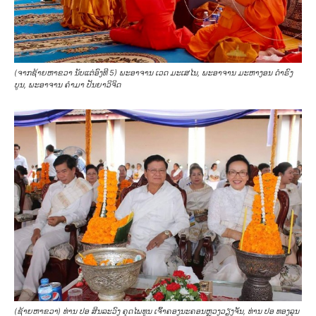
(ຈາກຊ້າຍຫາຂວາ ນັບແຕ່ອົງທີ 5) ພະອາຈານ ເວດ ມະເສໄນ, ພະອາຈານ ມະຫາງອນ ດຳຣົງ
ບູນ, ພະອາຈານ ຄຳມາ ປັນຍາວິຈິດ
(ຊ້າຍຫາຂວາ) ທ່ານ ປອ ສິນລະວົງ ຄຸດໄພທູນ ເຈົ້າຄອງນະຄອນຫຼວງວຽງຈັນ, ທ່ານ ປອ ທອງລຸນ