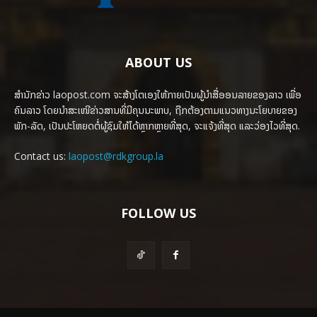
ABOUT US
ສຳນັກຂ່າວ laopost.com ຈະສ້າງໂຕເອງໃຫ້ກາຍເປັນຜູ້ນຳສື່ອອນລາຍຂອງລາວ ເພື່ອ
ຄົນລາວ ໂດຍນຳສະເໜີຂ່າວສານທີ່ມີຄຸນນະພາບ, ຖືກຕ້ອງຕາມແນວທາງນະໂຍບາຍຂອງ
ພັກ-ລັດ, ເປັນປະໂຫຍດຕໍ່ຜູ້ຊົມໃຫ້ໄດ້ຫຼາກຫຼາຍທີ່ສຸດ, ຈະແຈ້ງທີ່ສຸດ ແລະວ່ອງໄວທີ່ສຸດ.
Contact us:
laopost@rdkgroup.la
FOLLOW US