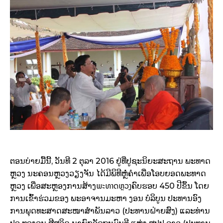
ຕອນບ່າຍມື້ນີ້, ວັນທີ 2 ຕຸລາ 2016 ຢູ່ທີ່ປູຊະນິຍະສະຖານ ພະທາດ
ຫຼວງ ນະຄອນຫຼວງວຽງຈັນ ໄດ້ມີພິທີຫຼໍ່ຄຳເພື່ອໂອບຍອດພະທາດ
ພະທາດຫຼວງ
ຫຼວງ ເພື່ອສະຫຼອງການສ້າງ
ຄົບຮອບ 450 ປີຂຶ້ນ ໂດຍ
ການເຂົ້າຮ່ວມຂອງ ພະອາຈານມະຫາ ງອນ ບໍລິບູນ ປະທານອົງ
ການພຸດທະສາດສະໜາສຳພັນລາວ (ປະທານຝ່າຍສົງ) ແລະທ່ານ