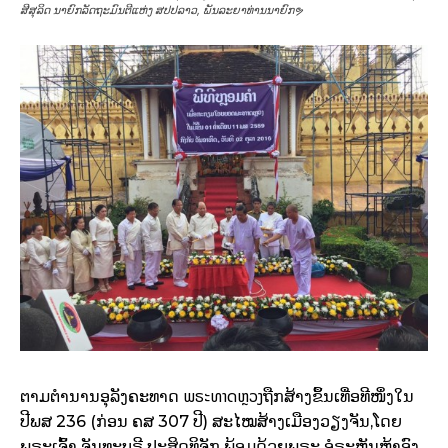
ສີສຸລິດ ນາຍົກລັດຖະມົນຕີແຫ່ງ ສປປລາວ, ພັນລະຍາທ່ານນາຍົກຯ
ພຣະທາດຫຼວງ
ຕາມຕຳນານອຸລັງຄະທາດ
ຖືກສ້າງຂຶ້ນເທື່ອທີໜຶ່ງໃນ
ປີພສ 236 (ກ່ອນ ຄສ 307 ປີ) ສະໄໝສ້າງເມືອງວຽງຈັນ,ໂດຍ
ພຣະເຈົ້າ ຈັນທະບຸຣີ ປະສິດທິຈັກ ພ້ອມດ້ວຍພຣະ ອໍຣະຫັນຫ້າອົງ