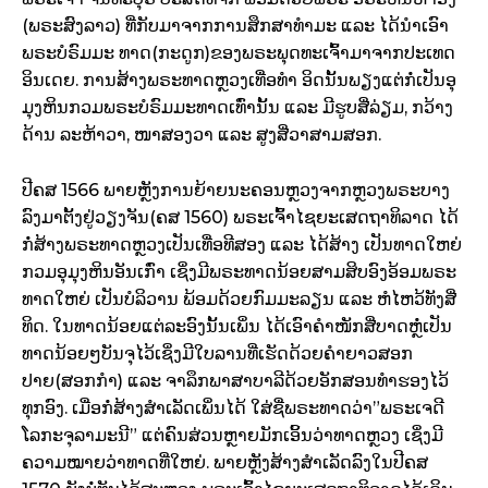
(ພຣະສົງລາວ) ທີ່ກັບມາຈາກການສຶກສາທຳມະ ແລະ ໄດ້ນຳເອົາ
ພຣະບໍຣົມມະ ທາດ(ກະດູກ)ຂອງພຣະພຸດທະເຈົ້າມາຈາກປະເທດ
ອິນເດຍ. ການສ້າງພຣະທາດຫຼວງເທື່ອທຳ ອິດນັ້ນພຽງແຕ່ກໍ່ເປັນອຸ
ມຸງຫິນກວມພຣະບໍຣົມມະທາດເທົ່ານັ້ນ ແລະ ມີຮູບສີ່ລ່ຽມ, ກວ້າງ
ດ້ານ ລະຫ້າວາ, ໜາສອງວາ ແລະ ສູງສີ່ວາສາມສອກ.
ປີຄສ 1566 ພາຍຫຼັງການຍ້າຍນະຄອນຫຼວງຈາກຫຼວງພຣະບາງ
ລົງມາຕັ້ງຢູ່ວຽງຈັນ(ຄສ 1560) ພຣະເຈົ້າໄຊຍະເສດຖາທິລາດ ໄດ້
ກໍ່ສ້າງພຣະທາດຫຼວງເປັນເທື່ອທີສອງ ແລະ ໄດ້ສ້າງ ເປັນທາດໃຫຍ່
ກວມອຸມຸງຫິນອັນເກົ່າ ເຊິ່ງມີພຣະທາດນ້ອຍສາມສິບອົງອ້ອມພຣະ
ທາດໃຫຍ່ ເປັນບໍລິວານ ພ້ອມດ້ວຍກົມມະລຽນ ແລະ ຫໍໄຫວ້ທັງສີ່
ທິດ. ໃນທາດນ້ອຍແຕ່ລະອົງນັ້ນເພິ່ນ ໄດ້ເອົາຄຳໜັກສີ່ບາດຫຼໍ່ເປັນ
ທາດນ້ອຍໆບັນຈຸໄວ້ເຊິ່ງມີໃບລານທີ່ເຮັດດ້ວຍຄຳຍາວສອກ
ປາຍ(ສອກກຳ) ແລະ ຈາລຶກພາສາບາລີດ້ວຍອັກສອນທຳຮອງໄວ້
ທຸກອົງ. ເມື່ອກໍ່ສ້າງສຳເລັດເພິ່ນໄດ້ ໃສ່ຊື່ພຣະທາດວ່າ”ພຣະເຈດີ
ໂລກະຈຸລາມະນີ” ແຕ່ຄົນສ່ວນຫຼາຍມັກເອິ້ນວ່າທາດຫຼວງ ເຊິ່ງມີ
ຄວາມໝາຍວ່າທາດທີ່ໃຫຍ່. ພາຍຫຼັງສ້າງສຳເລັດລົງໃນປີຄສ