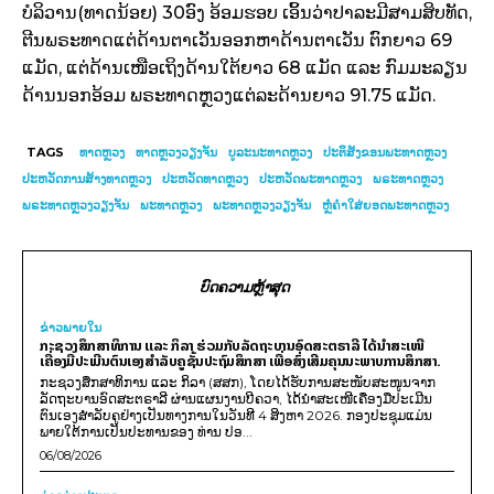
ບໍລິວານ(ທາດນ້ອຍ) 30ອົງ ອ້ອມຮອບ ເອິ້ນວ່າປາລະມີສາມສິບທັດ,
ຕີນພຣະທາດແຕ່ດ້ານຕາເວັນອອກຫາດ້ານຕາເວັນ ຕົກຍາວ 69
ແມັດ, ແຕ່ດ້ານເໜືອເຖິງດ້ານໃຕ້ຍາວ 68 ແມັດ ແລະ ກົມມະລຽນ
ດ້ານນອກອ້ອມ ພຣະທາດຫຼວງແຕ່ລະດ້ານຍາວ 91.75 ແມັດ.
TAGS
ທາດຫຼວງ
ທາດຫຼວງວຽງຈັນ
ບູລະນະທາດຫຼວງ
ປະຕິສັງຂອນພະທາດຫຼວງ
ປະຫວັດການສ້າງທາດຫຼວງ
ປະຫວັດທາດຫຼວງ
ປະຫວັດພະທາດຫຼວງ
ພຣະທາດຫຼວງ
ພຣະທາດຫຼວງວຽງຈັນ
ພະທາດຫຼວງ
ພະທາດຫຼວງວຽງຈັນ
ຫຼໍ່ຄຳໃສ່ຍອດພະທາດຫຼວງ
ບົດຄວາມຫຼ້າສຸດ
ຂ່າວພາຍ​ໃນ
ກະຊວງສຶກສາທິການ ແລະ ກິລາ ຮ່ວມກັບລັດຖະບານອົດສະຕຣາລີ ໄດ້ນຳສະເໜີ
ເຄື່ອງມືປະເມີນຕົນເອງສຳລັບຄູຊັ້ນປະຖົມສຶກສາ ເພື່ອສົ່ງເສີມຄຸນນະພາບການສຶກສາ.
ກະຊວງສຶກສາທິການ ແລະ ກິລາ (ສສກ), ໂດຍໄດ້ຮັບການສະໜັບສະໜູນຈາກ
ລັດຖະບານອົດສະຕຣາລີ ຜ່ານແຜນງານບີຄວາ, ໄດ້ນຳສະເໜີເຄື່ອງມືປະເມີນ
ຕົນເອງສຳລັບຄູຢ່າງເປັນທາງການໃນວັນທີ 4 ສິງຫາ 2026. ກອງປະຊຸມແມ່ນ
ພາຍໃຕ້ການເປັນປະທານຂອງ ທ່ານ ປອ...
06/08/2026