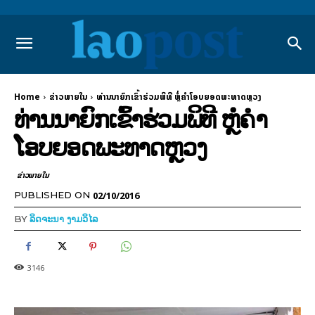
Home
ຂ່າວພາຍ​ໃນ
ທ່ານນາຍົກເຂົ້າຮ່ວມພິທີ ຫຼໍ່ຄຳໂອບຍອດພະທາດຫຼວງ
ທ່ານນາຍົກເຂົ້າຮ່ວມພິທີ ຫຼໍ່ຄຳ
ໂອບຍອດພະທາດຫຼວງ
ຂ່າວພາຍ​ໃນ
02/10/2016
PUBLISHED ON
BY
ລິດຈະນາ ງາມວິໄລ
3146