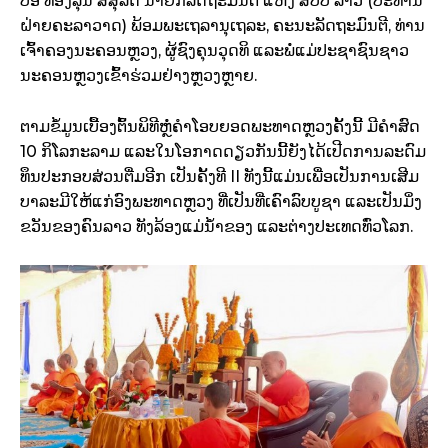
ປອ ທອງລຸນ ສີສຸລິດ ນາຍົກລັດຖະມົນຕີ ແຫ່ງ ສປປ ລາວ (ປະທານ
ຝ່າຍຄະລາວາດ) ພ້ອມພະເຖລານຸເຖລະ, ຄະນະລັດຖະມົນຕີ, ທ່ານ
ເຈົ້າຄອງນະຄອນຫຼວງ, ຜູ້ຊົງຄຸນວຸດທິ ແລະພໍ່ແມ່ປະຊາຊົນຊາວ
ນະຄອນຫຼວງເຂົ້າຮ່ວມຢ່າງຫຼວງຫຼາຍ.
ຕາມຂໍ້ມູນເບື້ອງຕົ້ນພິທີຫຼໍ່ຄຳໂອບຍອດພະທາດຫຼວງຄັ້ງນີ້ ມີຄຳສົດ
10 ກິໂລກະລາມ ແລະໃນໂອກາດດຽວກັນນີ້ຍັງໄດ້ເປີດການລະດົມ
ທຶນປະກອບສ່ວນຕື່ມອີກ ເປັນຄັ້ງທີ II ທັງນີ້ແມ່ນເພື່ອເປັນການເສີມ
ບາລະມີໃຫ້ແກ່ອົງພະທາດຫຼວງ ທີ່ເປັນທີ່ເຄົາລົບບູຊາ ແລະເປັນມິ່ງ
ຂວັນຂອງຄົນລາວ ທັງລ້ອງແມ່ນ້ຳຂອງ ແລະຕ່າງປະເທດທົ່ວໂລກ.