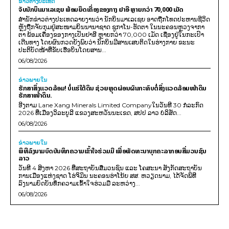
ຂ່າວຕ່າງປະເທດ
ຈັບນັກບິນມາເລເຊຍ ພ້ອມຍຶດເຄື່ອງຂອງກາງ ຢາອີ ຫຼາຍກວ່າ 70,000 ເມັດ
ສຳນັກຂ່າວຕ່າງປະເທດລາຍງານວ່າ ນັກບິນມາເລເຊຍ ອາດຖືກໂທດປະຫານຊີວິດ
ຫຼັງຖືກຈັບກຸມຢູ່ສະໜາມບິນນານາຊາດ ຊູກາໂນ-ຮັດຕາ ໃນນະຄອນຫຼວງຈາກາ
ຕາ ພ້ອມເຄື່ອງຂອງກາງເປັນຢາອີ ຫຼາຍກວ່າ 70,000 ເມັດ ເຊື່ອງຢູ່ໃນກະເປົາ
ເດີນທາງ ໂດຍຜົນກວດຍັງພົບວ່າ ນັກບິນມີສານເສບຕິດໃນຮ່າງກາຍ ຂະນະ
ປະຕິບັດໜ້າທີ່ຂັບເຮືອບິນໂດຍສານ...
06/08/2026
ຂ່າວພາຍ​ໃນ
ຮັກສາສິ່ງແວດລ້ອມ! ບໍ່ແຮ່ໃຕ້ດິນ ຊ່ວຍຫຼຸດຜ່ອນຜົນກະທົບຕໍ່ສິ່ງແວດລ້ອມໜ້າດິນ
ຮັກສາໜ້າດິນ.
ອີງຕາມ Lane Xang Minerals Limited Companyໃນວັນທີ 30 ກໍລະກົດ
2026 ທີ່ເມືອງວິລະບູລີ ແຂວງສະຫວັນນະເຂດ, ສປປ ລາວ ບໍລິສັດ...
06/08/2026
ຂ່າວພາຍ​ໃນ
ພິທີລົງນາມບົດບັນທຶກຄວາມເຂົ້າໃຈຮ່ວມມື ເພື່ອພັດທະນາບຸກຄະລາກອນສື່ມວນຊົນ
ລາວ
ວັນທີ 4 ສິງຫາ 2026 ທີ່ສະຖາບັນສື່ມວນຊົນ ແລະ ໂຄສະນາ ສັງກັດສະຖາບັນ
ການເມືອງແຫ່ງຊາດ ໂຮ່ຈິມິນ ນະຄອນຮ່າໂນ້ຍ ສສ. ຫວຽດນາມ, ໄດ້ຈັດພິທີ
ລົງນາມບົດບັນທຶກຄວາມເຂົ້າໃຈຮ່ວມມື ລະຫວ່າງ...
06/08/2026