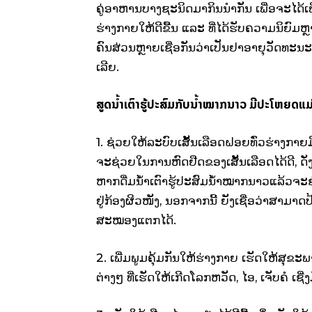
ຄູ່​ອາຫານ​ບາງ​ຊະນິດ​ມາ​ກິນ​ນຳ​ກັນ ​ເພື່ອ​ຈະ​ໄດ
ຮ່າງກາຍ​ໃຫ້​ດີ​ຂື້ນ ​ແລະ ທີ່​ໄດ້​ຮັບ​ຄວາມ​ນິຍົມຫຼ
ຄົນ​ສ່ວນຫຼາຍ​ເຊື່ອ​ກັນ​ວ່າ​ເປັນ​ຢາ​ອາຍຸວັດທະນະ 
ເລີຍ.
ສູດນ້ຳ​ເຕົາ​ຮູ້​ປະສົມ​ກັບ​ນ້ຳໝາກນາວ ມີ​ປະ​ໂຫຍ​ດ​ແ
1. ຊ່ວຍ​ໃຫ້​ລະບົບ​ເສັ້ນ​ເລືອດ​ຝອຍ​ທົ່ວ​ຮ່າງກາຍ
ຈະ​ຊ່ວຍ​ໃນ​ການ​ຫົດ​ຢືດຂອງ​ເສັ້ນ​ເລືອດ​ໄດ້​ດີ, ດັ່
ຫາກ​ດື່ມນ້ຳ​ເຕົາ​ຮູ້​ປະສົມນ້ຳໝາກນາວ​ແລ້ວ​ຈະ​ຊ່ວຍ​
ຢູ່​ກ້ອງ​ຜິວໜັງ, ນອກຈາກ​ນີ້ ຍັງ​ເຊື່ອ​ວ່າ​ສາມາດ​ປ້
ສະໝອງ​ແຕກ​ໄດ້.
2.​ ເພີ່ມ​ພູມ​ຄຸ້ມ​ກັນ​ໃຫ້​ຮ່າງກາຍ ​ເຮັດ​ໃຫ້​ສຸຂະ
ຕ່າງໆ​ ທີ່​ເຮັດ​ໃຫ້​ເກີດ​ໂລກ​ຫວັດ, ​ໄອ, ​ເຈັບຄໍ ​ເຊີ່ງ