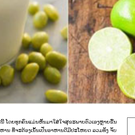
ີ້ ​ໂດຍ​ທຸກ​ຄົນ​ແມ່ນ​ຫັນ​ມາ​ໃສ່​ໃຈ​ສຸຂະພາບ​ຕົວ​ເອງຫຼາຍຂື້້ນ
 ທີ່​ຈະ​ຕ້ອງ​ເ​ນັ້ນ​ເປັນ​ອາຫານ​ດີ​ມີ​ປະ​ໂຫຍ​ດ ລວມທັງ ​ຈັບ​