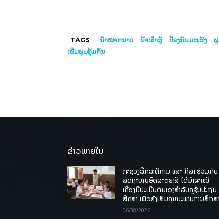
TAGS
ນ້ຳໝາກນາວ
ນ້ຳເຕົາຮູ້
ປ້ອງກັນມະເຮັງ
ພູ
ເພີ່ມພູມຄຸ້ມກັນ
ຂ່າວພາຍໃນ
ກະຊວງສຶກສາທິການ ແລະ ກິລາ ຮ່ວມກັບ
ລັດຖະບານອົດສະຕຣາລີ ໄດ້ນຳສະເໜີ
ເຄື່ອງມືປະເມີນຕົນເອງສຳລັບຄູຊັ້ນປະຖົມ
ສຶກສາ ເພື່ອສົ່ງເສີມຄຸນນະພາບການສຶກສາ
06/08/2026