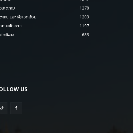
າວເຫດການ
1278
ຂະພາບ ແລະ ສີ່ງແວດລ້ອມ
1203
າວການພັດທະນາ
1197
ມໄອທີລາວ
683
OLLOW US