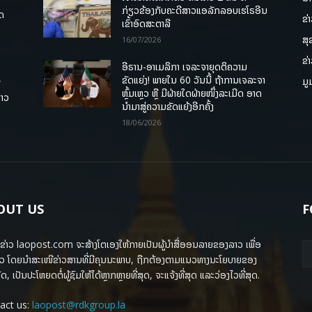
ກ່ຽວຂ້ອງກັບຄະດີສາວແອລັກລອບເຮໂຣອີນ
ຸດ
ຂ່
ເຂົ້າອົດສະຕາລີ
ສຸ
16/07/2026
ຂ່
ອີຣານ-ອາເມລິກາ ເຈລະຈາຍຸດຕິຄວາມ
ຂັດແຍ່ງ! ພາຍໃນ 60 ວັນນີ້ ຖ້າການເຈລະຈາ
ມູ
ື
ຫຼົ້ມເຫຼວ ຫຼື ມີຝ່າຍໃດຝ່າຍໜຶ່ງລະເມີດ ອາດ
ລາວ
ນໍາມາສູ່ຄວາມຂັດແຍ້ງອີກຄັ້ງ
18/06/2026
OUT US
F
ຂ່າວ laopost.com ຈະສ້າງໂຕເອງໃຫ້ກາຍເປັນຜູ້ນຳສື່ອອນລາຍຂອງລາວ ເພື່ອ
ວ ໂດຍນຳສະເໜີຂ່າວສານທີ່ມີຄຸນນະພາບ, ຖືກຕ້ອງຕາມແນວທາງນະໂຍບາຍຂອງ
ດ, ເປັນປະໂຫຍດຕໍ່ຜູ້ຊົມໃຫ້ໄດ້ຫຼາກຫຼາຍທີ່ສຸດ, ຈະແຈ້ງທີ່ສຸດ ແລະວ່ອງໄວທີ່ສຸດ.
act us:
laopost@rdkgroup.la