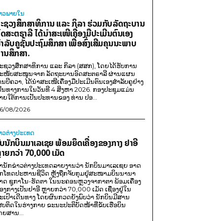
່າວພາຍ​ໃນ
ະຊວງສຶກສາທິການ ແລະ ກິລາ ຮ່ວມກັບລັດຖະບານ
ົດສະຕຣາລີ ໄດ້ນຳສະເໜີເຄື່ອງມືປະເມີນຕົນເອງ
ຳລັບຄູຊັ້ນປະຖົມສຶກສາ ເພື່ອສົ່ງເສີມຄຸນນະພາບ
ານສຶກສາ.
ະຊວງສຶກສາທິການ ແລະ ກິລາ (ສສກ), ໂດຍໄດ້ຮັບການ
ະໜັບສະໜູນຈາກ ລັດຖະບານອົດສະຕຣາລີ ຜ່ານແຜນ
ານບີຄວາ, ໄດ້ນຳສະເໜີເຄື່ອງມືປະເມີນຕົນເອງສຳລັບຄູຢ່າງ
ປັນທາງການໃນວັນທີ 4 ສິງຫາ 2026. ກອງປະຊຸມແມ່ນ
າຍໃຕ້ການເປັນປະທານຂອງ ທ່ານ ປອ...
6/08/2026
່າວຕ່າງປະເທດ
ັບນັກບິນມາເລເຊຍ ພ້ອມຍຶດເຄື່ອງຂອງກາງ ຢາອີ
ຼາຍກວ່າ 70,000 ເມັດ
ຳນັກຂ່າວຕ່າງປະເທດລາຍງານວ່າ ນັກບິນມາເລເຊຍ ອາດ
ືກໂທດປະຫານຊີວິດ ຫຼັງຖືກຈັບກຸມຢູ່ສະໜາມບິນນານາ
າດ ຊູກາໂນ-ຮັດຕາ ໃນນະຄອນຫຼວງຈາກາຕາ ພ້ອມເຄື່ອງ
ອງກາງເປັນຢາອີ ຫຼາຍກວ່າ 70,000 ເມັດ ເຊື່ອງຢູ່ໃນ
ະເປົາເດີນທາງ ໂດຍຜົນກວດຍັງພົບວ່າ ນັກບິນມີສານ
ສບຕິດໃນຮ່າງກາຍ ຂະນະປະຕິບັດໜ້າທີ່ຂັບເຮືອບິນ
ດຍສານ...