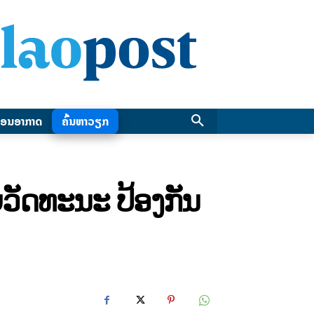
ອນອາກາດ
ຄົ້ນຫາວຽກ
ຸວັດທະນະ ປ້ອງກັນ