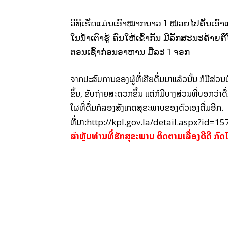
ວິທີ​ເຮັດ​ແມ່ນ​​ເອົາໝາກນາວ 1 ໜ່ວຍ​ໄປ​ຄັ້ນ​ເອົາ​
ໃນ​ນ້ຳ​ເຕົາ​ຮູ້ ຄົນ​ໃຫ້​ເຂົ້າກັນ ​​ມີ​ລັກສະນະ​ຄ້າ
ຕອນ​ເຊົ້າກ່ອນ​ອາຫານ ມື້ລະ 1 ຈອກ
ຈາກ​ປະສົບ​ການ​ຂອງ​ຜູ້​ທີ່​ເຄີຍ​ດື່ມ​ມາ​ແລ້ວນັ້ນ ກໍ​ມີ​ສ່ວນ​ທ
ຂຶ້ນ, ຂັບ​ຖ່າຍ​ສະດວກ​ຂຶ້ນ ​ແຕ່​ກໍ​ມີ​ບາງ​ສ່ວນ​ທີ່​ບອກ​ວ່າ​ດື
​ໃຜ​ທີ່​ດື່ມ​ກໍ​ລອງ​ສັງ​ເກດ​ສຸຂະພາບ​ຂອງ​ຕົວ​ເອງ​ຕື່ມອີກ.
ທີ່ມາ:http://kpl.gov.la/detail.aspx?id=1
ສຳຫຼັບທ່ານທີ່ຮັກສຸຂະພາບ ຕິດຕາມເລື່ອງດີດີ ກົດ