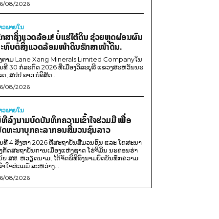
6/08/2026
່າວພາຍ​ໃນ
ັກສາສິ່ງແວດລ້ອມ! ບໍ່ແຮ່ໃຕ້ດິນ ຊ່ວຍຫຼຸດຜ່ອນຜົນ
ະທົບຕໍ່ສິ່ງແວດລ້ອມໜ້າດິນຮັກສາໜ້າດິນ.
ີງຕາມ Lane Xang Minerals Limited Companyໃນ
ັນທີ 30 ກໍລະກົດ 2026 ທີ່ເມືອງວິລະບູລີ ແຂວງສະຫວັນນະ
ຂດ, ສປປ ລາວ ບໍລິສັດ...
6/08/2026
່າວພາຍ​ໃນ
ິທີລົງນາມບົດບັນທຶກຄວາມເຂົ້າໃຈຮ່ວມມື ເພື່ອ
ັດທະນາບຸກຄະລາກອນສື່ມວນຊົນລາວ
ັນທີ 4 ສິງຫາ 2026 ທີ່ສະຖາບັນສື່ມວນຊົນ ແລະ ໂຄສະນາ
ັງກັດສະຖາບັນການເມືອງແຫ່ງຊາດ ໂຮ່ຈິມິນ ນະຄອນຮ່າ
ນ້ຍ ສສ. ຫວຽດນາມ, ໄດ້ຈັດພິທີລົງນາມບົດບັນທຶກຄວາມ
ຂົ້າໃຈຮ່ວມມື ລະຫວ່າງ...
6/08/2026