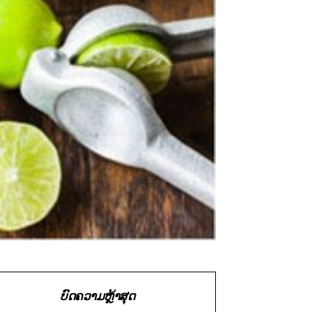
ບົດຄວາມຫຼ້າສຸດ