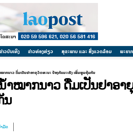
​ຂ່າວບັນເທິງ
​ຂ່າວທ່ອງທ່ຽວ
ສຸຂະພາບ ແລະ ສີ່ງແວດລ້ອມ
ພະຍາກ
ນ້ຳໝາກນາວ ດື່ມເປັນຢາອາຍຸວັດທະນະ ປ້ອງກັນມະເຮັງ ເພີ່ມພູມຄຸ້ມກັນ
ົມນ້ຳໝາກນາວ ດື່ມເປັນຢາອາຍ
ກັນ
້ຳມັດ