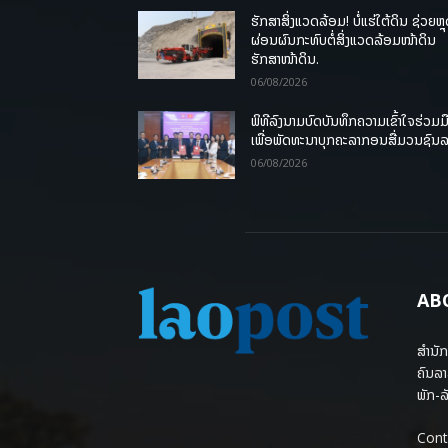
ຮັກສາສິ່ງແວດລ້ອມ! ບໍ່ແຮ່ໃຕ້ດິນ ຊ່ວຍຫຼ
ຜ່ອນຜົນກະທົບຕໍ່ສິ່ງແວດລ້ອມໜ້າດິນ
ຮັກສາໜ້າດິນ.
06/08/2026
ພິທີລົງນາມບົດບັນທຶກຄວາມເຂົ້າໃຈຮ່ວມມ
ເພື່ອພັດທະນາບຸກຄະລາກອນສື່ມວນຊົນ
06/08/2026
AB
ສຳນັກ
ຄົນລາ
ພັກ-ລັ
Cont