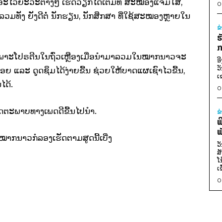
​ໃຫ້​ອະ​ໄວ​ຍະ​ວະ​ຕ່າງໆ ​ເຮັດ​ວຽກ​ໄດ້​ເຕັມທີ່ ສະໝອງ​ແຈ່ມ​ໃສ,
0
ຸ ລວມທັງ ​ຍັງ​ດີ​ຕໍ່ ນັກຮຽນ, ນັກ​ສຶກສາ ທີ່​ໃຊ້​ສະໝອງຫຼາຍ​ໃນ​
ຂ
ຮ
ກ
ພາະ​ໂປຣຕີນ​ໃນ​ຖົ່ວ​ເຫຼືອງ​ເມື່ອ​ນຳ​ມາ​ລວມ​ໃນໝາກນາວ​ຈະ​
ອ
ວ
ຍ ​ແລະ ດູູດຊຶມ​ໄດ້​ງ່າຍ​ຂື້ນ ຊ່ວຍ​ໃຫ້​ບາດ​ແຜ​ເຊົາ​ໄວ​ຂື້ນ,
ເ
ໄດ້.
0
ັດ​ຕະພາບ​ທາງ​ເພດ​ດີ​ຂື້ນ​ໄປ​ນຳ.
ຂ
ພ
ພ
ຳໝາກນາວ​ກໍ​ລອງ​ເຮັດ​ຕາມ​ສູດ​ນີ້​ເບີ່​ງ
ວ
ສ
ໂ
ເ
0