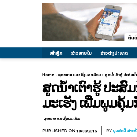
ໜ້າຫຼັກ
ຂ່າວພາຍ​ໃນ
ຂ່າວຕ່າງປະເທດ
Home
ສຸຂະພາບ ແລະ ສີ່ງແວດລ້ອມ
ສູດນ້ຳເຕົາຮູ້ ປະສົມ
ສູດນ້ຳເຕົາຮູ້ ປະສ
ມະເຮັງ ເພີ່ມພູມຄຸ້ມ
ສຸຂະພາບ ແລະ ສີ່ງແວດລ້ອມ
10/08/2016
PUBLISHED ON
BY
ບຸດສະດີ ສາຍນ