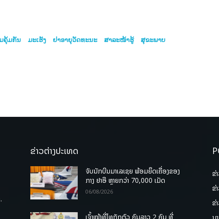
ມຄຸ້ມກັນ
ມະເຮັງ
ຢາອາຍຸວັດທະນະ
ສາລະໜ້າຮູ້
ສຸຂະພາບ
ຂ່າວຕ່າງປະເທດ
P
ຈັບນັກບິນມາເລເຊຍ ພ້ອມຍຶດເຄື່ອງຂອງ
ຂ່
ກາງ ຢາອີ ຫຼາຍກວ່າ 70,000 ເມັດ
ຂ່
06/08/2026
.
ຂ່
ເຈົ້າໜ້າທີ່ໄທກັກຕົວ ຄົນລາວ 2 ຄົນ ທີ່
ນາ