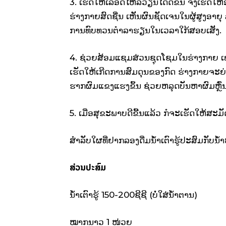
3. ​ເຮັດ​ໃຫ້​ເລືອດ​ໄຫລ​ວຽນ​ໄດ້​ດີ​ຂື້ນ ຈຶ່ງ​ເຮັດ
ຮ່າງກາຍ​ສົດຊື່ນ ​ເຫັນ​ຜົນ​ຊັດ​ເຈນ​ໃນ​ຜູ້​ສູງ​ອາຍ
ການ​ທົບ​ທວນ​ຕຳລາ​ຮຽນ​ໃນ​ເວລາ​ໃກ້​ສອບ​ເສັງ.
4. ຊ່ວຍ​ສ້ອມ​ແຊມ​ສ່ວນ​ຊຸດ​ໂຊມ​ໃນ​ຮ່າງ​ກາຍ ​ເ
ເຮັດ​ໃຫ້​ເກີດ​ການ​ສົມ​ດຸນ​ຂອງ​ກົດ ຮ່າງກາຍ​ຈະ​ຍ່ອ
ຮາກ​ຜົມ​ແຂງ​ແຮງ​ຂຶ້ນ ຊ່ວຍຫລຸດບັນຫາ​ຜົມຫຼົ່ນ​
5. ​ເມື່ອ​ສຸຂະພາບ​ດີ​ຂື້ນ​ແລ້ວ ກໍ​ຈະ​ເຮັດ​ໃຫ້​ສະມ
ສຳລັບ​ໃຜ​ທີ່​ຢາກ​ລອງ​ດື່ມນ້ຳ​ເຕົາ​ຮູ້​ປະສົມ​ກັບ​ນ້
ສ່ວນ​ປະສົມ
ນ້ຳ​ເຕົາ​ຮູ້ 150-200ຊີ​ຊີ (ບໍ່​ໃສ່​ນ້ຳຕານ)
ໝາກນາວ 1 ໜ່ວຍ