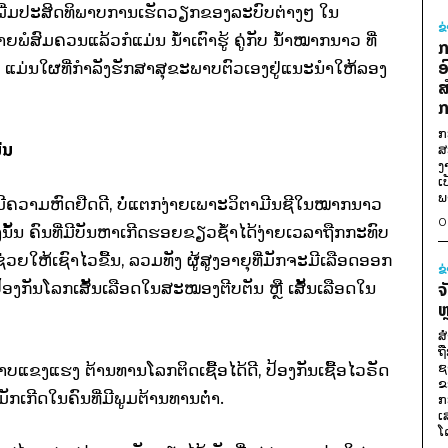
້​ເພີ່ມ​ປະສິດທິພາບ​ການ​ເຮັດ​ວຽກຂອງ​ລະບົບ​ຕ່າງໆ​ ໃນ​
ຂ
າຍພໍ​ສົມຄວນ​ແລ້ວ​ກໍ​ແມ່ນ ນ້ຳ​ເຕົາ​ຮູ້ ຄູ່​ກັບ ນ້ຳໝາກນາວ ທີ່​
ກ
ອ
​ແມ່ນ​ໃຜ​ທີ່​ກຳລັງ​ຮັກສາ​ສຸຂະພາບ​ຕົວ​ເອງ​ຢູ່​ແນະນຳ​ໃຫ້​ລອງ​
ສ
ກ
ກ
ມ່ນ
ສ
ງ
ເ
ພ
​ມີ​ຄວາມ​ຫົດ​ຢືດດີ, ບໍ່​ແຕກ​ງ່າຍ​ເພາະ​ວິຕາ​ມີນຊີ​ໃນໝາກນາວ​
0
ງນັ້ນ ຄົນ​ທີ່​ມີ​ບັນຫາ​ເກີດ​ຮອຍຂຽວ​ຊ້ຳ​ໄດ້​ງ່າຍ​ເວລາ​ຖືກ​ກະທົບ
ໃຫ້​ເຊົາ​ໄວ​ຂື້ນ, ລວມທັງ ​ຜູ້​ສູງ​ອາຍຸ​ທີ່​ມັກ​ຈະ​ມີ​ເລືອດ​ອອກ​
ຂ
ອງ​ກັນ​ໂລກ​ເສັ້ນ​ເລື​ອດ​ໃນ​ສະໝອງຕີບ​ຕັນ ຫຼື ​​ເສັ້ນ​ເລືອດ​ໃນ​
ຈ
ຫ
ສ
ຖ
ຊ
ພາບ​ແຂງ​ແຮງ ຕ້ານທານ​ໂລກ​ຕິດ​ເຊື້ອ​ໄດ້ດີ, ປ້ອງ​ກັນ​ເຊື້ອ​ໄວ​ຣັດ​
ຂ
​ມັກ​ເກີດ​ໃນ​ຄົນ​ທີ່​ມີ​ພູມ​ຕ້ານທານ​ຕ່ຳ.
ກ
ເ
ໂ