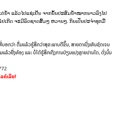
ແຕ່​ນ້ຳ ​ແລ້ວ​ໄປ​ແຊ່​ເຢັນ ຈາກ​ນັ້ນປະສົມ​ນ້ຳໝາກນາວ​ລົງ​ໄປ​
ຍຄື​ໂຢ​ເກີດ ຈະ​ມີ​ລົດ​ຊາດ​ສົ້ມໆ ຫວານໆ. ກິນ​ເປັນ​ປະຈຳ​ທຸກ​ມື້
ີ່​ບອກ​ວ່າ ດື່ມ​ແລ້ວ​ຮູ້ສຶກ​ວ່າ​ສຸຂະພາບ​ດີ​ຂຶ້ນ, ສາຍ​ຕາ​ເບີ່​ງ​ເຫັນ​ຊັດ​ເຈນ​
່ມ​ແລ້ວ​ຍື່ງ​ທ້ອງ ​ແລະ ບໍ່​ໄດ້​ຮູ້ສຶກ​ເຖິງ​ການ​ປ່ຽນ​ແປງຫຼາຍປານ​ໃດ, ດັ່ງ​ນັ້ນ
5772
ໄລຄ໌ເລີຍ!