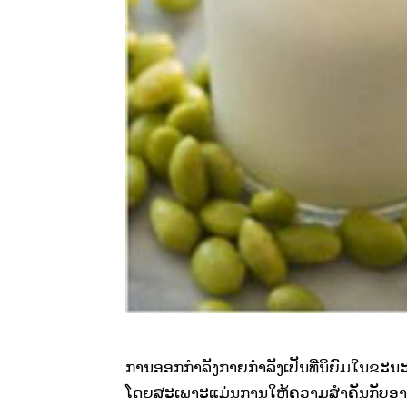
ການ​ອອກກຳລັງ​ກາຍ​ກຳລັງ​ເປັນ​ທີ່​ນິຍົມ​ໃນ​ຂະນະ​ນ
​ໂດຍ​ສະ​ເພາະ​ແມ່ນ​ການ​​ໃຫ້ຄວາມ​ສຳຄັນ​ກັບ​ອາຫານ