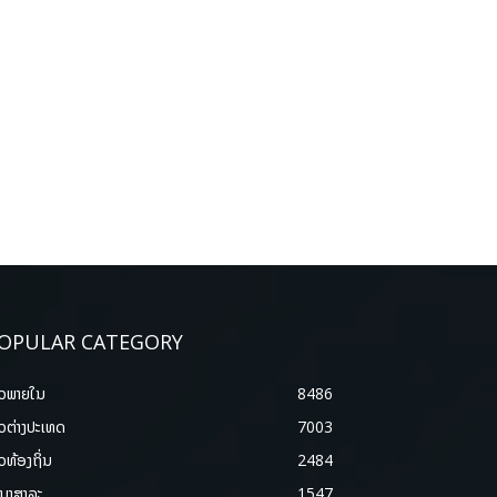
OPULAR CATEGORY
າວພາຍ​ໃນ
8486
າວຕ່າງປະເທດ
7003
າວທ້ອງຖິ່ນ
2484
ນາສາລະ
1547