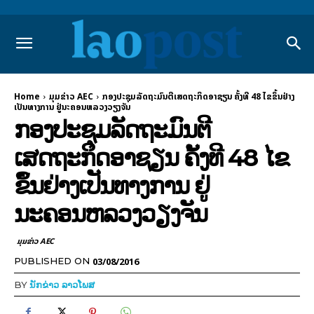
Home
ມຸມຂ່າວ AEC
ກອງປະຊຸມລັດຖະມົນຕີເສດຖະກິດອາຊຽນ ຄັ້ງທີ 48 ໄຂຂຶ້ນຢ່າງ
ເປັນທາງການ ຢູ່ນະຄອນຫລວງວຽງຈັນ
ກອງປະຊຸມລັດຖະມົນຕີ
ເສດຖະກິດອາຊຽນ ຄັ້ງທີ 48 ໄຂ
ຂຶ້ນຢ່າງເປັນທາງການ ຢູ່
ນະຄອນຫລວງວຽງຈັນ
ມຸມຂ່າວ AEC
03/08/2016
PUBLISHED ON
BY
ນັກຂ່າວ ລາວໂພສ