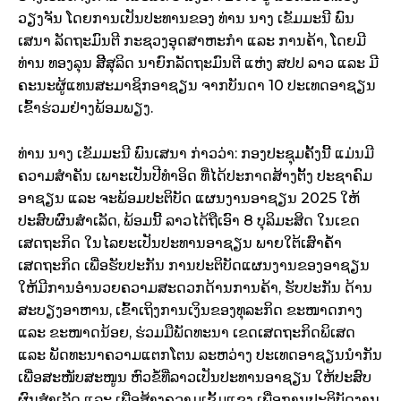
ວຽງຈັນ ໂດຍການເປັນປະທານຂອງ ທ່ານ ນາງ ເຂັມມະນີ ພົນ
ເສນາ ລັດຖະມົນຕີ ກະຊວງອຸດສາຫະກຳ ແລະ ການຄ້າ, ໂດຍມີ
ທ່ານ ທອງລຸນ ສິີສຸລິດ ນາຍົກລັດຖະມົນຕີ ແຫ່ງ ສປປ ລາວ ແລະ ມີ
ຄະນະຜູ້ແທນສະມາຊິກອາຊຽນ ຈາກບັນດາ 10 ປະເທດອາຊຽນ
ເຂົ້າຮ່ວມຢ່າງພ້ອມພຽງ.
ທ່ານ ນາງ ເຂັມມະນີ ພົນເສນາ ກ່າວວ່າ: ກອງປະຊຸມຄັ້ງນີ້ ແມ່ນມີ
ຄວາມສຳຄັນ ເພາະເປັນປີທຳອິດ ທີ່ໄດ້ປະກາດສ້າງຕັ້ງ ປະຊາຄົມ
ອາຊຽນ ແລະ ຈະພ້ອມປະຕິບັດ ແຜນງານອາຊຽນ 2025
ໃຫ້
ປະສົບຜົນສຳເລັດ
,
ພ້ອມນີ້ ລາວໄດ້ຖືເອົາ
8
ບຸລິມະສິດ ໃນເຂດ
ເສດຖະກິດ ໃນໄລຍະເປັນປະທານອາຊຽນ ພາຍໃຕ້ເສົາຄ້ຳ
ເສດຖະກິດ ເພື່ອຮັບປະກັນ ການປະຕິບັດແຜນງານຂອງອາຊຽນ
ໃຫ້ມີການອຳນວຍຄວາມສະດວກດ້ານການຄ້າ
,
ຮັບປະກັນ ດ້ານ
ສະບຽງອາຫານ
,
ເຂົ້າເຖິງການເງິນຂອງທຸລະກິດ ຂະໜາດກາງ
ແລະ ຂະໜາດນ້ອຍ
,
ຮ່ວມມືພັດທະນາ ເຂດເສດຖະກິດພິເສດ
ແລະ ພັດທະນາຄວາມແຕກໂຕນ ລະຫວ່າງ ປະເທດອາຊຽນນຳກັນ
ເພື່ອສະໜັບສະໜູນ ຫົວຂໍ້ທີ່ລາວເປັນປະທານອາຊຽນ ໃຫ້ປະສົບ
ຜົນສຳເລັດ ແລະ ເພື່ອສ້າງຄວາມເຂັ້ມແຂງ ເພື່ອການປະຕິບັດງານ