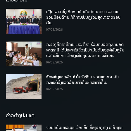
ຍີ່ປຸ່ນ-ລາວ ສົ່ງເສີມສາຍພົວພັນມິດຕະພາບ ແລະ ການ
ຮ່ວມມືອັນດີງາມ ກໍຄືການເປັນຄູ່ຮ່ວມຍຸດທະສາດຮອບ
ດ້ານ.
07/08/2026
ກະຊວງສຶກສາທິການ ແລະ ກິລາ ຮ່ວມກັບລັດຖະບານອົດ
ສະຕຣາລີ ໄດ້ນຳສະເໜີເຄື່ອງມືປະເມີນຕົນເອງສຳລັບຄູຊັ້ນ
ປະຖົມສຶກສາ ເພື່ອສົ່ງເສີມຄຸນນະພາບການສຶກສາ.
06/08/2026
ຮັກສາສິ່ງແວດລ້ອມ! ບໍ່ແຮ່ໃຕ້ດິນ ຊ່ວຍຫຼຸດຜ່ອນຜົນ
ກະທົບຕໍ່ສິ່ງແວດລ້ອມໜ້າດິນຮັກສາໜ້າດິນ.
06/08/2026
ຂ່າວຕ່າງປະເທດ
ຈັບນັກບິນມາເລເຊຍ ພ້ອມຍຶດເຄື່ອງຂອງກາງ ຢາອີ ຫຼາຍ