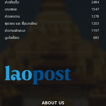
ຂ່າວທ້ອງຖິ່ນ
2484
ນານາສາລະ
1547
ຂ່າວເຫດການ
1278
ສຸຂະພາບ ແລະ ສີ່ງແວດລ້ອມ
1203
ຂ່າວການພັດທະນາ
1197
ມູມໄອທີລາວ
683
ABOUT US