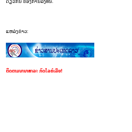
ດຽວກັນ ຂອງການລົງທຶນ.
ແຫລ່ງຂ່າວ:
ຕິດຕາມນານາສາລະ ກົດໄລຄ໌ເລີຍ!