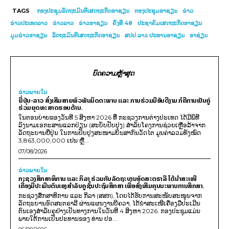
TAGS
ກອງປະຊຸມລັດຖະມົນຕີເສດຖະກິດອາຊຽນ
ກອງປະຊຸມອາຊຽນ
ຂ່າວ
ຂ່າວປະເທດລາວ
ຂ່າວລາວ
ຂ່າວອາຊຽນ
ຄັ້ງທີ 48
ປະຊາຄົມເສດຖະກິດອາຊຽນ
ມູມຂ່າວອາຊຽນ
ລັດຖະມົນຕີເສດຖະກິດອາຊຽນ
ສປປ ລາວ ປະທານອາຊຽນ
ອາຊ່ຽນ
ບົດຄວາມຫຼ້າສຸດ
ຂ່າວພາຍ​ໃນ
ຍີ່ປຸ່ນ-ລາວ ສົ່ງເສີມສາຍພົວພັນມິດຕະພາບ ແລະ ການຮ່ວມມືອັນດີງາມ ກໍຄືການເປັນຄູ່
ຮ່ວມຍຸດທະສາດຮອບດ້ານ.
ໃນຕອນບ່າຍຂອງວັນທີ 5 ສິງຫາ 2026 ທີ່ ກະຊວງການຕ່າງປະເທດ ໄດ້ມີພິທີ
ລົງນາມເອກະສານແລກປ່ຽນ (ສະບັບປັບປຸງ) ສໍາລັບໂຄງການຊ່ວຍເຫຼືອລ້າຈາກ
ລັດຖະບານຍີ່ປຸ່ນ ໃນການປັບປຸງສະໜາມບິນສາກົນວັດໄຕ ມູນຄ່າລວມທັງໝົດ
3,863,000,000 ເຢນ ຫຼື...
07/08/2026
ຂ່າວພາຍ​ໃນ
ກະຊວງສຶກສາທິການ ແລະ ກິລາ ຮ່ວມກັບລັດຖະບານອົດສະຕຣາລີ ໄດ້ນຳສະເໜີ
ເຄື່ອງມືປະເມີນຕົນເອງສຳລັບຄູຊັ້ນປະຖົມສຶກສາ ເພື່ອສົ່ງເສີມຄຸນນະພາບການສຶກສາ.
ກະຊວງສຶກສາທິການ ແລະ ກິລາ (ສສກ), ໂດຍໄດ້ຮັບການສະໜັບສະໜູນຈາກ
ລັດຖະບານອົດສະຕຣາລີ ຜ່ານແຜນງານບີຄວາ, ໄດ້ນຳສະເໜີເຄື່ອງມືປະເມີນ
ຕົນເອງສຳລັບຄູຢ່າງເປັນທາງການໃນວັນທີ 4 ສິງຫາ 2026. ກອງປະຊຸມແມ່ນ
ພາຍໃຕ້ການເປັນປະທານຂອງ ທ່ານ ປອ...