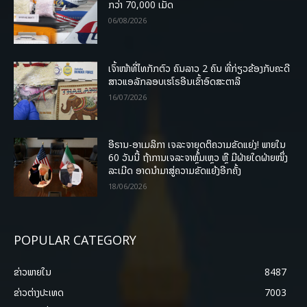
ກວ່າ 70,000 ເມັດ
06/08/2026
ເຈົ້າໜ້າທີ່ໄທກັກຕົວ ຄົນລາວ 2 ຄົນ ທີ່ກ່ຽວຂ້ອງກັບຄະດີ
ສາວແອລັກລອບເຮໂຣອີນເຂົ້າອົດສະຕາລີ
16/07/2026
ອີຣານ-ອາເມລິກາ ເຈລະຈາຍຸດຕິຄວາມຂັດແຍ່ງ! ພາຍໃນ
60 ວັນນີ້ ຖ້າການເຈລະຈາຫຼົ້ມເຫຼວ ຫຼື ມີຝ່າຍໃດຝ່າຍໜຶ່ງ
ລະເມີດ ອາດນໍາມາສູ່ຄວາມຂັດແຍ້ງອີກຄັ້ງ
18/06/2026
POPULAR CATEGORY
ຂ່າວພາຍ​ໃນ
8487
ຂ່າວຕ່າງປະເທດ
7003