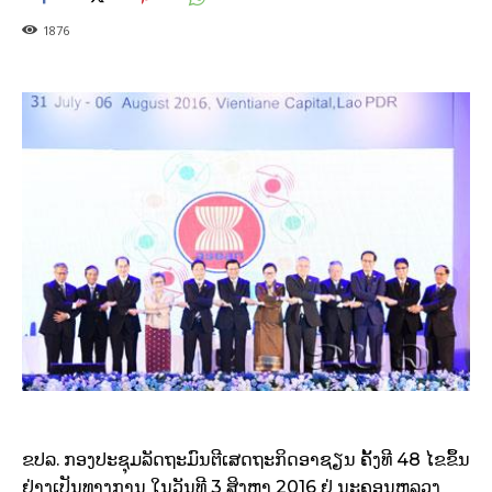
1876
ຂປລ. ກອງປະຊຸມລັດຖະມົນຕີເສດຖະກິດອາຊຽນ ຄັ້ງທີ 48 ໄຂຂຶ້ນ
ຢ່າງເປັນທາງການ ໃນວັນທີ 3 ສິງຫາ 2016 ຢູ່ ນະຄອນຫລວງ