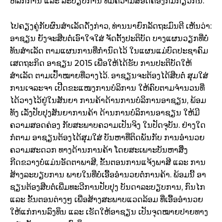
ຫລັກການ ແລະ ລະບຽບການ ທີ່ມີຄວາມສອດຄ່ອງກົມກຽວກັນ.
ໄປຄຽງຄູ່ກັບຜົນສຳເລັດດັ່ງກ່າວ, ທ່ານນາຍົກລັດຖະມົນຕີ ເຫັນວ່າ:
ອາຊຽນ ຍັງຈະສືບຕໍ່ເອົາໃຈໃສ່ ຈັດຕັ້ງປະຕິບັດ ບາງແຜນວຽກທີ່ບໍ່
ທັນສຳເລັດ ຕາມແຜນການທີ່ກຳນົດໄວ້ ໃນແຜນແມ່ບົດປະຊາຄົມ
ເສດຖະກິດ ອາຊຽນ 2015 ເພື່ອໃຫ້ໄດ້ຮັບ ການປະຕິບັດໃຫ້
ສຳເລັດ ຕາມເປົ້າໝາຍທີ່ວາງໄວ້. ອາຊຽນຈະຕ້ອງໄດ້ສືບຕໍ່ ສຸມໃສ່
ການເຈລະຈາ ເປີິດຂະແໜງການບໍລິການ ໃຫ້ຄົບຕາມຈຳນວນທີ່
ໄດ້ວາງໄວ້ຢູ່ໃນສັນຍາ ການຄ້າດ້ານການບໍລິການອາຊຽນ, ພ້ອມ
ທັງ ເລັ່ງປັບປຸງສັນຍາການຄ້າ ດ້ານການບໍລິການອາຊຽນ ໃຫ້ມີ
ຄວາມສອດຄ່ອງ ກັບສະພາບຄວາມເປັນຈິງ ໃນປັດຈຸບັນ. ຢ່າງໃດ
ກໍຕາມ ອາຊຽນຕ້ອງໄດ້ສຸມໃສ່ ບັນຫາທີ່ຕິດພັນກັບ ການອຳນວຍ
ຄວາມສະດວກ ທາງດ້ານການຄ້າ ໂດຍສະເພາະບັນຫາສິິ່ງ
ກີດຂວາງບໍ່ແມ່ນອັດຕາພາສີ, ຂັ້ນຕອນການແຈ້ງພາສີ ແລະ ການ
ສ້າງລະບຽບການ ພາຍໃນທີ່ບໍ່ເອື້ອອຳນວຍຕໍ່ການຄ້າ. ພ້ອມນີ້ ອາ
ຊຽນຕ້ອງສືບຕໍ່ເພີ່ມທະວີການປັບປຸງ ບັນດາລະບຽບການ, ກົນໄກ
ແລະ ຂັ້ນຕອນຕ່າງໆ ເພື່ອສ້າງສະພາບແວດລ້ອມ ທີ່ເອື້ອອຳນວຍ
ໃຫ້ແກ່ການລົງທຶນ ແລະ ເຮັດໃຫ້ອາຊຽນ ເປັນຈຸດໝາຍປາຍທາງ