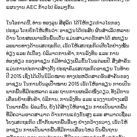
ແຜນງານ
AEC
ກ້າວໄປ ພ້ອມໆກັນ
.
ໃນໂອກາດນີ້, ທ່ານ ທອງລຸນ ສີສຸລິດ ໄດ້ໃຫ້ກຽດກ່າວໄຂກອງ
ປະຊຸມ ໂດຍຍົກໃຫ້ເຫັນວ່າ: ອາຊຽນໄດ້ປະສົບ ຜົນສຳເລັດຫລາຍ
ດ້ານ ໂດຍສະເພາະອັນພົ້ນເດັ່ນ ແມ່ນສາມາດຮັກສາໄດ້ ສະຖຽນ
ລະພາບທາງດ້ານເສດຖະກິດ, ເຮັດໃຫ້ເສດຖະກິດເຕີບໂຕຢ່າງໝັ້ນ
ທ່ຽງ ແລະ ຕໍ່ເນື່ອງ. ບໍລິມາດການຄ້າ, ການລົງທຶນ ແລະ ການ
ທ່ອງທ່ຽວ ຂອງອາຊຽນ ກໍມີທ່າອ່ຽງເພີ່ມຂຶ້ນໃນແຕ່ລະປີ. ສິ່ງສຳຄັນ
ແມ່ນການປະກາດສ້າງຕັ້ງ ປະຊາຄົມເສດຖະກິດອາຊຽນ ໃນທ້າຍ
ປີ 2015 ເຊິ່ງໄດ້ເປັນນິມິດໝາຍ ທາງປະຫວັດສາດອັນສຳຄັນຂອງ
ອາຊຽນ ໃນການບັນລຸເປົ້າໝາຍ 2015 ເຮັດໃຫ້ອາຊຽນ ກາຍເປັນ
ພາກພື້ນທີ່ມີຕະຫລາດ ແລະ ຖານການຜະລິດໜຶ່ງດຽວ, ທັງມີການ
ເຄື່ອນຍ້າຍສິນຄ້າ, ບໍລິການ, ການລົງທຶນ ແລະ ແຮງງານຢ່າງເສລີ
ໃນພາກພື້ນ. ພ້ອມນັ້ນ, ຍັງໄດ້ສ້າງໃຫ້ອາຊຽນ ກາຍເປັນພາກພື້ນ
ທີ່ມີຄວາມອາດສາມາດ ດ້ານການແຂ່ງຂັນສູງ ແລະ ສາມາດເຊື່ອມ
ໂຍງເສດຖະກິດ ເຂົ້າກັບພາກພື້ນອື່ນໆ ຢ່າງກວ້າງຂວາງ, ເຮັດໃຫ້
ອາຊຽນ ກາຍເປັນພາກພື້ນທີ່ມີການເຄື່ອນໄຫວ ບົນພື້ນຖານ