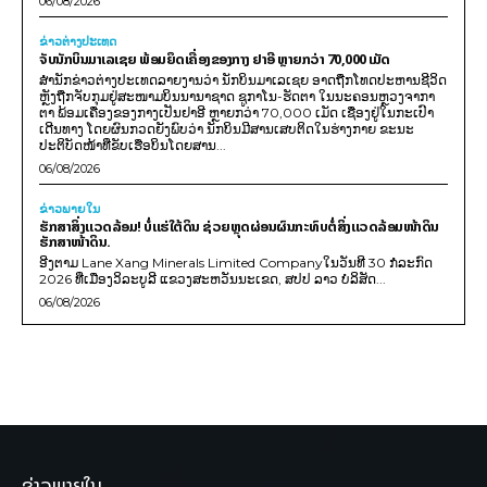
06/08/2026
ຂ່າວຕ່າງປະເທດ
ຈັບນັກບິນມາເລເຊຍ ພ້ອມຍຶດເຄື່ອງຂອງກາງ ຢາອີ ຫຼາຍກວ່າ 70,000 ເມັດ
ສຳນັກຂ່າວຕ່າງປະເທດລາຍງານວ່າ ນັກບິນມາເລເຊຍ ອາດຖືກໂທດປະຫານຊີວິດ
ຫຼັງຖືກຈັບກຸມຢູ່ສະໜາມບິນນານາຊາດ ຊູກາໂນ-ຮັດຕາ ໃນນະຄອນຫຼວງຈາກາ
ຕາ ພ້ອມເຄື່ອງຂອງກາງເປັນຢາອີ ຫຼາຍກວ່າ 70,000 ເມັດ ເຊື່ອງຢູ່ໃນກະເປົາ
ເດີນທາງ ໂດຍຜົນກວດຍັງພົບວ່າ ນັກບິນມີສານເສບຕິດໃນຮ່າງກາຍ ຂະນະ
ປະຕິບັດໜ້າທີ່ຂັບເຮືອບິນໂດຍສານ...
06/08/2026
ຂ່າວພາຍ​ໃນ
ຮັກສາສິ່ງແວດລ້ອມ! ບໍ່ແຮ່ໃຕ້ດິນ ຊ່ວຍຫຼຸດຜ່ອນຜົນກະທົບຕໍ່ສິ່ງແວດລ້ອມໜ້າດິນ
ຮັກສາໜ້າດິນ.
ອີງຕາມ Lane Xang Minerals Limited Companyໃນວັນທີ 30 ກໍລະກົດ
2026 ທີ່ເມືອງວິລະບູລີ ແຂວງສະຫວັນນະເຂດ, ສປປ ລາວ ບໍລິສັດ...
06/08/2026
ຂ່າວພາຍໃນ