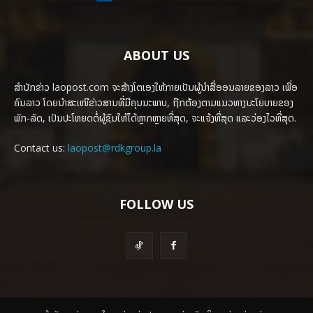
ABOUT US
ສຳນັກຂ່າວ laopost.com ຈະສ້າງໂຕເອງໃຫ້ກາຍເປັນຜູ້ນຳສື່ອອນລາຍຂອງລາວ ເພື່ອ
ຄົນລາວ ໂດຍນຳສະເໜີຂ່າວສານທີ່ມີຄຸນນະພາບ, ຖືກຕ້ອງຕາມແນວທາງນະໂຍບາຍຂອງ
ພັກ-ລັດ, ເປັນປະໂຫຍດຕໍ່ຜູ້ຊົມໃຫ້ໄດ້ຫຼາກຫຼາຍທີ່ສຸດ, ຈະແຈ້ງທີ່ສຸດ ແລະວ່ອງໄວທີ່ສຸດ.
Contact us:
laopost@rdkgroup.la
FOLLOW US