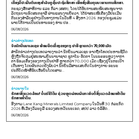
ເຄື່ອງມືປະເມີນຕົນເອງສຳລັບຄູຊັ້ນປະຖົມສຶກສາ ເພື່ອສົ່ງເສີມຄຸນນະພາບການສຶກສາ.
ກະຊວງສຶກສາທິການ ແລະ ກິລາ (ສສກ), ໂດຍໄດ້ຮັບການສະໜັບສະໜູນຈາກ
ລັດຖະບານອົດສະຕຣາລີ ຜ່ານແຜນງານບີຄວາ, ໄດ້ນຳສະເໜີເຄື່ອງມືປະເມີນ
ຕົນເອງສຳລັບຄູຢ່າງເປັນທາງການໃນວັນທີ 4 ສິງຫາ 2026. ກອງປະຊຸມແມ່ນ
ພາຍໃຕ້ການເປັນປະທານຂອງ ທ່ານ ປອ...
06/08/2026
ຂ່າວຕ່າງປະເທດ
ຈັບນັກບິນມາເລເຊຍ ພ້ອມຍຶດເຄື່ອງຂອງກາງ ຢາອີ ຫຼາຍກວ່າ 70,000 ເມັດ
ສຳນັກຂ່າວຕ່າງປະເທດລາຍງານວ່າ ນັກບິນມາເລເຊຍ ອາດຖືກໂທດປະຫານຊີວິດ
ຫຼັງຖືກຈັບກຸມຢູ່ສະໜາມບິນນານາຊາດ ຊູກາໂນ-ຮັດຕາ ໃນນະຄອນຫຼວງຈາກາ
ຕາ ພ້ອມເຄື່ອງຂອງກາງເປັນຢາອີ ຫຼາຍກວ່າ 70,000 ເມັດ ເຊື່ອງຢູ່ໃນກະເປົາ
ເດີນທາງ ໂດຍຜົນກວດຍັງພົບວ່າ ນັກບິນມີສານເສບຕິດໃນຮ່າງກາຍ ຂະນະ
ປະຕິບັດໜ້າທີ່ຂັບເຮືອບິນໂດຍສານ...
06/08/2026
ຂ່າວພາຍ​ໃນ
ຮັກສາສິ່ງແວດລ້ອມ! ບໍ່ແຮ່ໃຕ້ດິນ ຊ່ວຍຫຼຸດຜ່ອນຜົນກະທົບຕໍ່ສິ່ງແວດລ້ອມໜ້າດິນ
ຮັກສາໜ້າດິນ.
ອີງຕາມ Lane Xang Minerals Limited Companyໃນວັນທີ 30 ກໍລະກົດ
2026 ທີ່ເມືອງວິລະບູລີ ແຂວງສະຫວັນນະເຂດ, ສປປ ລາວ ບໍລິສັດ...
06/08/2026