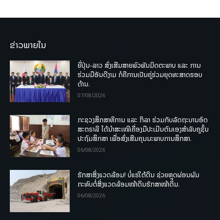
ຂ່າວພາຍໃນ
ຍີ່ປຸ່ນ-ລາວ ສົ່ງເສີມສາຍພົວພັນມິດຕະພາບ ແລະ ການ
ຮ່ວມມືອັນດີງາມ ກໍຄືການເປັນຄູ່ຮ່ວມຍຸດທະສາດຮອບ
ດ້ານ.
07/08/2026
ກະຊວງສຶກສາທິການ ແລະ ກິລາ ຮ່ວມກັບລັດຖະບານອົດ
ສະຕຣາລີ ໄດ້ນຳສະເໜີເຄື່ອງມືປະເມີນຕົນເອງສຳລັບຄູຊັ້ນ
ປະຖົມສຶກສາ ເພື່ອສົ່ງເສີມຄຸນນະພາບການສຶກສາ.
06/08/2026
ຮັກສາສິ່ງແວດລ້ອມ! ບໍ່ແຮ່ໃຕ້ດິນ ຊ່ວຍຫຼຸດຜ່ອນຜົນ
ກະທົບຕໍ່ສິ່ງແວດລ້ອມໜ້າດິນຮັກສາໜ້າດິນ.
06/08/2026