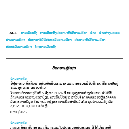
TAGS
ການ​ເລືອກ​ຕັ້ງ
ການເລືອກຕັ້ງປະທານາທິບໍດີອາເມຣິກາ
ຂ່າວ
ຂ່າວ​ຕ່າງ​ປະເທດ
ຂ່າວອາເມຣິກາ
ປະທານາທິບໍດີສະຫະລັດອາເມຣິກາ
ປະທານາທິບໍດີອາເມຣິກາ
ສະຫະລັດອາເມຣິກາ
ໂກງການເລືອກຕັ້ງ
ບົດຄວາມຫຼ້າສຸດ
ຂ່າວພາຍ​ໃນ
ຍີ່ປຸ່ນ-ລາວ ສົ່ງເສີມສາຍພົວພັນມິດຕະພາບ ແລະ ການຮ່ວມມືອັນດີງາມ ກໍຄືການເປັນຄູ່
ຮ່ວມຍຸດທະສາດຮອບດ້ານ.
ໃນຕອນບ່າຍຂອງວັນທີ 5 ສິງຫາ 2026 ທີ່ ກະຊວງການຕ່າງປະເທດ ໄດ້ມີພິທີ
ລົງນາມເອກະສານແລກປ່ຽນ (ສະບັບປັບປຸງ) ສໍາລັບໂຄງການຊ່ວຍເຫຼືອລ້າຈາກ
ລັດຖະບານຍີ່ປຸ່ນ ໃນການປັບປຸງສະໜາມບິນສາກົນວັດໄຕ ມູນຄ່າລວມທັງໝົດ
3,863,000,000 ເຢນ ຫຼື...
07/08/2026
ຂ່າວພາຍ​ໃນ
ກະຊວງສຶກສາທິການ ແລະ ກິລາ ຮ່ວມກັບລັດຖະບານອົດສະຕຣາລີ ໄດ້ນຳສະເໜີ