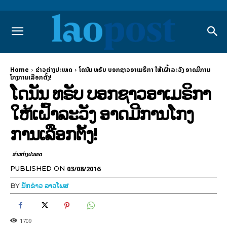
Home
ຂ່າວຕ່າງປະເທດ
ໂດນັນ ທຣັບ ບອກຊາວອາເມຣິກາ ໃຫ້ເຝົ້າລະວັງ ອາດມີການ
ໂກງການເລືອກຕັ້ງ!
ໂດນັນ ທຣັບ ບອກຊາວອາເມຣິກາ
ໃຫ້ເຝົ້າລະວັງ ອາດມີການໂກງ
ການເລືອກຕັ້ງ!
ຂ່າວຕ່າງປະເທດ
03/08/2016
PUBLISHED ON
BY
ນັກຂ່າວ ລາວໂພສ
1709