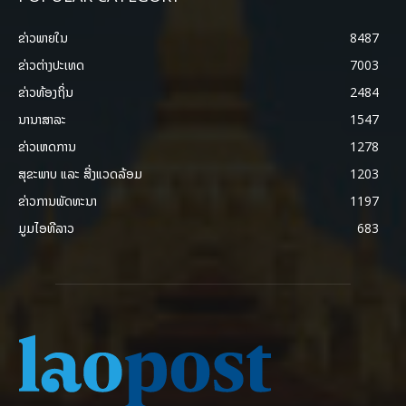
ຂ່າວພາຍ​ໃນ
8487
ຂ່າວຕ່າງປະເທດ
7003
ຂ່າວທ້ອງຖິ່ນ
2484
ນານາສາລະ
1547
ຂ່າວເຫດການ
1278
ສຸຂະພາບ ແລະ ສີ່ງແວດລ້ອມ
1203
ຂ່າວການພັດທະນາ
1197
ມູມໄອທີລາວ
683