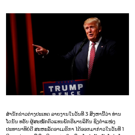
ສຳນັກຂ່າວຕ່າງປະເທດ ລາຍງານໃນວັນທີ 3 ສິງຫານີ້ວ່າ ທ່ານ
ໂດນັນ ທຣັບ ຜູ້ສະໝັກຕົວແທນພັກຣີພາບລິກັນ ຊິງຕຳແໜ່ງ
ປະທານາທິບໍດີ ສະຫະລັດອາເມຣິກາ ໄດ້ອອກມາກ່າວໃນວັນທີ 1