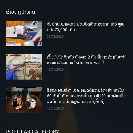
ຂ່າວຕ່າງປະເທດ
ຈັບນັກບິນມາເລເຊຍ ພ້ອມຍຶດເຄື່ອງຂອງກາງ ຢາອີ ຫຼາຍ
ກວ່າ 70,000 ເມັດ
06/08/2026
ເຈົ້າໜ້າທີ່ໄທກັກຕົວ ຄົນລາວ 2 ຄົນ ທີ່ກ່ຽວຂ້ອງກັບຄະດີ
ສາວແອລັກລອບເຮໂຣອີນເຂົ້າອົດສະຕາລີ
16/07/2026
ອີຣານ-ອາເມລິກາ ເຈລະຈາຍຸດຕິຄວາມຂັດແຍ່ງ! ພາຍໃນ
60 ວັນນີ້ ຖ້າການເຈລະຈາຫຼົ້ມເຫຼວ ຫຼື ມີຝ່າຍໃດຝ່າຍໜຶ່ງ
ລະເມີດ ອາດນໍາມາສູ່ຄວາມຂັດແຍ້ງອີກຄັ້ງ
18/06/2026
POPULAR CATEGORY