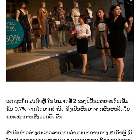
​ເສດຖະກິດ​ ​ສ.​ເກົາຫຼີ ​ໃນ​ໄຕ​ມາດ​ທີ່ 2 ຂອງ​ປີ​ນີ້​ຂະຫຍາຍຕົວ​ເພີ່ມ​
ຂຶ້ນ 0,7% ຈາກ​ໄຕ​ມາດ​ທຳ​ອິດ ຊຶ່ງ​ເປັນ​ຜົນ​ມາ​ຈາກ​ຜົນ​ຜະລິດ​ໃນ​
ຂະ​ແໜງ​ການ​ສົ່ງ​ອອກ​ທີ່​ດີ​ຂຶ້ນ.
ສຳນັກຂ່າວ​ຕ່າງປະ​ເທດ​ລາຍ​ງານ​ວ່າ ທະນາຄານ​ກາງ ​ສ.ເກົາຫຼີ (ບີ​