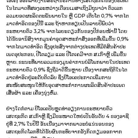
ໂອ​ເຄ) ອອກ​ລາຍ​ງານ​ສະຖານະ​ການ​ທາງ​ເສດຖະກິດ​ຂອງ​ປະ​ເທດ​
ໃນ​ໄຕ​ມາ​ດທີ່​ສອງ​ລະຫວ່າງ​ເດືອນ​ເມສາ​ເຖິງ​ມິຖຸນາ​ວ່າ ຕົວ​ເລກ
ລວມຍອດ​ຜະລິດ​ຕະພັນ​ພາຍ​ໃນ ຫຼື GDP ເຕີບ​ໂຕ 0,7% ຈາກ​ໄຕ​
ມາດ​ທຳ​ອິດ​ຂອງ​ປີ​ນີ້ ​ແລະ ຖ້າ​ຫາກ​ທຽບ​​ເປັນ​ລາຍ​ປີ​ພົບ​ວ່າ
ຂະຫຍາຍຕົວ 3,2% ຈາກ​ໄລຍະ​ດຽວ​ກັນ​ຂອງ​ປີກ່ອນ​ໜ້ານີ້ ​ໂດຍ​
ໄດ້​ຮັບ​ອານິສົງ​ຈາກ​ມູນ​ຄ່າ​ອຸດສາຫະກຳສົ່ງ​ອອກ​ທີ່​ເພີ່ມ​ຂຶ້ນ 0,9%
ຈາກ​ໄຕ​ມາດ​ທຳ​ອິດ ຊຶ່ງ​ອຸປະ​ສົງ​ຈາກ​ຕ່າງປະ​ເທດ​ທີ່​ມີ​ຕໍ່​ສິນຄ້າ​ປະ​
ເພດ​ອຸປະກ​ອນ, ປີ​ໂຕ​ລຽມ ​ແລະ ປີ​ໂຕ​ເຄມີ​ຈາກ​ ສ.​ເກົາຫຼີ ​ເພີ່ມ​ຂຶ້ນ​
ຫຼາຍ. ຂະນະ​ທີ່​ພາບ​ລວມຂອງ​ມູນ​ຄ່າ​ການ​ບໍລິ​ໂພ​ກພາຍ​ໃນ​ປະ​ເທດ​
ຂະຫຍາຍຕົວ 0,9% ຊຶ່ງ​ຖື​ວ່າ​ດີ​ຂຶ້ນ​ຫຼາຍ ​ເນື່ອງ​ຈາກ​ສະຖິຕິ​ໃນ​ໄຕ​
ມາດ​ທຳ​ອິດ​ຢູ່​ລະດັບ​ຕິດ​ລົບ ຊຶ່ງ​ບີ​ໂອ​ເຄປະກາດ​ເພີ່ມ​ການ​
ສະໜັບສະໜູນ​ໃຫ້​ກັບ​ອຸດສາຫະກຳ​ການ​ຜະລິດ​ສິນຄ້າ​ປະ​ເພດ​
ເສື້ອ​ຜ້າ ​ແລະ ​ເຄື່ອງນຸ່ງ​ຫົ່ມ.
ຢ່າງ​ໃດ​ກໍ​ຕາມ ບີ​ໂອ​ເຄປັບ​ຫຼຸດ​ທ່າ​ອຽງ​ການ​ຂະຫຍາຍຕົວ​
ເສດຖະກິດ ​ສ.ເກົາຫຼີ ​ຊຶ່ງ​ມີ​ຂະໜາດ​ໃຫຍ່​ເປັນອັນ​ດັບ 4 ຂອງ​ອາຊີ​
ຢູ່​ທີ່ 2,7% ​ໃນ​ປີ​ນີ້ ອັນ​ເນື່ອງ​ມາ​ຈາກ​ພາວະ​ບໍ່​ແນ່ນອນ​ຂອງ​
ເສດຖະກິດ​ໂລກ​ທີ່​ໄດ້​ຮັບ​ຜົນ​ກະທົບ​ຈາກ​ອັງກິດ​ກຽມ​ອອກ​ຈາກ​