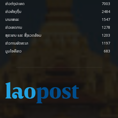
ຂ່າວຕ່າງປະເທດ
7003
ຂ່າວທ້ອງຖິ່ນ
2484
ນານາສາລະ
1547
ຂ່າວເຫດການ
1278
ສຸຂະພາບ ແລະ ສີ່ງແວດລ້ອມ
1203
ຂ່າວການພັດທະນາ
1197
ມູມໄອທີລາວ
683