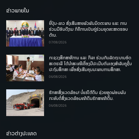
ຂ່າວພາຍໃນ
ຍີ່ປຸ່ນ-ລາວ ສົ່ງເສີມສາຍພົວພັນມິດຕະພາບ ແລະ ການ
ຮ່ວມມືອັນດີງາມ ກໍຄືການເປັນຄູ່ຮ່ວມຍຸດທະສາດຮອບ
ດ້ານ.
07/08/2026
ກະຊວງສຶກສາທິການ ແລະ ກິລາ ຮ່ວມກັບລັດຖະບານອົດ
ສະຕຣາລີ ໄດ້ນຳສະເໜີເຄື່ອງມືປະເມີນຕົນເອງສຳລັບຄູຊັ້ນ
ປະຖົມສຶກສາ ເພື່ອສົ່ງເສີມຄຸນນະພາບການສຶກສາ.
06/08/2026
ຮັກສາສິ່ງແວດລ້ອມ! ບໍ່ແຮ່ໃຕ້ດິນ ຊ່ວຍຫຼຸດຜ່ອນຜົນ
ກະທົບຕໍ່ສິ່ງແວດລ້ອມໜ້າດິນຮັກສາໜ້າດິນ.
06/08/2026
ຂ່າວຕ່າງປະເທດ