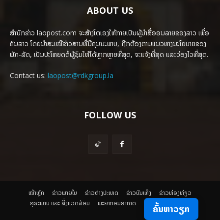
ABOUT US
ສຳນັກຂ່າວ laopost.com ຈະສ້າງໂຕເອງໃຫ້ກາຍເປັນຜູ້ນຳສື່ອອນລາຍຂອງລາວ ເພື່ອ
ຄົນລາວ ໂດຍນຳສະເໜີຂ່າວສານທີ່ມີຄຸນນະພາບ, ຖືກຕ້ອງຕາມແນວທາງນະໂຍບາຍຂອງ
ພັກ-ລັດ, ເປັນປະໂຫຍດຕໍ່ຜູ້ຊົມໃຫ້ໄດ້ຫຼາກຫຼາຍທີ່ສຸດ, ຈະແຈ້ງທີ່ສຸດ ແລະວ່ອງໄວທີ່ສຸດ.
Contact us:
laopost@rdkgroup.la
FOLLOW US
ໜ້າຫຼັກ
ຂ່າວພາຍ​ໃນ
ຂ່າວຕ່າງປະເທດ
​ຂ່າວບັນເທິງ
​ຂ່າວທ່ອງທ່ຽວ
ສຸຂະພາບ ແລະ ສີ່ງແວດລ້ອມ
ພະຍາກອນອາກາດ
ຄົ້ນຫາວຽກ