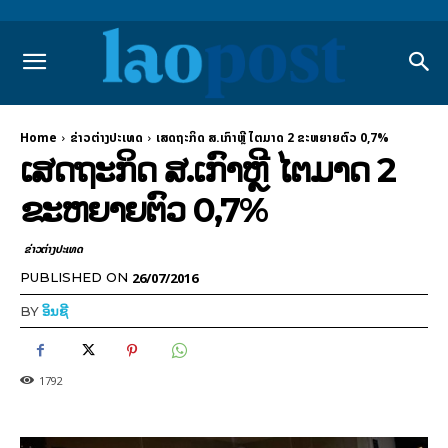
Home
ຂ່າວຕ່າງປະເທດ
ເສດຖະກິດ​ ສ.ເກົາຫຼີ ​ໄຕ​ມາດ 2 ຂະຫຍາຍຕົວ 0,7%
ເສດຖະກິດ​ ສ.ເກົາຫຼີ ​ໄຕ​ມາດ 2
ຂະຫຍາຍຕົວ 0,7%
ຂ່າວຕ່າງປະເທດ
26/07/2016
PUBLISHED ON
BY
ອິນຊີ
1792