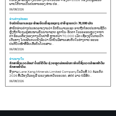
ພາຍໃຕ້ການເປັນປະທານຂອງ ທ່ານ ປອ...
06/08/2026
ຂ່າວຕ່າງປະເທດ
ຈັບນັກບິນມາເລເຊຍ ພ້ອມຍຶດເຄື່ອງຂອງກາງ ຢາອີ ຫຼາຍກວ່າ 70,000 ເມັດ
ສຳນັກຂ່າວຕ່າງປະເທດລາຍງານວ່າ ນັກບິນມາເລເຊຍ ອາດຖືກໂທດປະຫານຊີວິດ
ຫຼັງຖືກຈັບກຸມຢູ່ສະໜາມບິນນານາຊາດ ຊູກາໂນ-ຮັດຕາ ໃນນະຄອນຫຼວງຈາກາ
ຕາ ພ້ອມເຄື່ອງຂອງກາງເປັນຢາອີ ຫຼາຍກວ່າ 70,000 ເມັດ ເຊື່ອງຢູ່ໃນກະເປົາ
ເດີນທາງ ໂດຍຜົນກວດຍັງພົບວ່າ ນັກບິນມີສານເສບຕິດໃນຮ່າງກາຍ ຂະນະ
ປະຕິບັດໜ້າທີ່ຂັບເຮືອບິນໂດຍສານ...
06/08/2026
ຂ່າວພາຍ​ໃນ
ຮັກສາສິ່ງແວດລ້ອມ! ບໍ່ແຮ່ໃຕ້ດິນ ຊ່ວຍຫຼຸດຜ່ອນຜົນກະທົບຕໍ່ສິ່ງແວດລ້ອມໜ້າດິນ
ຮັກສາໜ້າດິນ.
ອີງຕາມ Lane Xang Minerals Limited Companyໃນວັນທີ 30 ກໍລະກົດ
2026 ທີ່ເມືອງວິລະບູລີ ແຂວງສະຫວັນນະເຂດ, ສປປ ລາວ ບໍລິສັດ...
06/08/2026