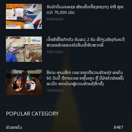
ຈັບນັກບິນມາເລເຊຍ ພ້ອມຍຶດເຄື່ອງຂອງກາງ ຢາອີ ຫຼາຍ
ກວ່າ 70,000 ເມັດ
06/08/2026
ເຈົ້າໜ້າທີ່ໄທກັກຕົວ ຄົນລາວ 2 ຄົນ ທີ່ກ່ຽວຂ້ອງກັບຄະດີ
ສາວແອລັກລອບເຮໂຣອີນເຂົ້າອົດສະຕາລີ
16/07/2026
ອີຣານ-ອາເມລິກາ ເຈລະຈາຍຸດຕິຄວາມຂັດແຍ່ງ! ພາຍໃນ
60 ວັນນີ້ ຖ້າການເຈລະຈາຫຼົ້ມເຫຼວ ຫຼື ມີຝ່າຍໃດຝ່າຍໜຶ່ງ
ລະເມີດ ອາດນໍາມາສູ່ຄວາມຂັດແຍ້ງອີກຄັ້ງ
18/06/2026
POPULAR CATEGORY
ຂ່າວພາຍ​ໃນ
8487