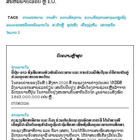
ສະຫະພາບ​ເອີຣົບ ຫຼື EU.
TAGS
ການຂະຫຍາຍ
ການຄ້າ
ຄວາມຕ້ອງການ
ຄວາມຕ້ອງການທາງເພດຫຼຸດລົງ
ລວມຍອດຜະລິດຕະພັນພາຍໃນ
ສ.ເກົາຫຼີ
ອຸປະສົງ
ເຄື່ອງນຸ່ງຫົ່ມ
ເສດ​ຖະ​ກິດ
ໄຕມາດ 2
ບົດຄວາມຫຼ້າສຸດ
ຂ່າວພາຍ​ໃນ
ຍີ່ປຸ່ນ-ລາວ ສົ່ງເສີມສາຍພົວພັນມິດຕະພາບ ແລະ ການຮ່ວມມືອັນດີງາມ ກໍຄືການເປັນຄູ່
ຮ່ວມຍຸດທະສາດຮອບດ້ານ.
ໃນຕອນບ່າຍຂອງວັນທີ 5 ສິງຫາ 2026 ທີ່ ກະຊວງການຕ່າງປະເທດ ໄດ້ມີພິທີ
ລົງນາມເອກະສານແລກປ່ຽນ (ສະບັບປັບປຸງ) ສໍາລັບໂຄງການຊ່ວຍເຫຼືອລ້າຈາກ
ລັດຖະບານຍີ່ປຸ່ນ ໃນການປັບປຸງສະໜາມບິນສາກົນວັດໄຕ ມູນຄ່າລວມທັງໝົດ
3,863,000,000 ເຢນ ຫຼື...
07/08/2026
ຂ່າວພາຍ​ໃນ
ກະຊວງສຶກສາທິການ ແລະ ກິລາ ຮ່ວມກັບລັດຖະບານອົດສະຕຣາລີ ໄດ້ນຳສະເໜີ
ເຄື່ອງມືປະເມີນຕົນເອງສຳລັບຄູຊັ້ນປະຖົມສຶກສາ ເພື່ອສົ່ງເສີມຄຸນນະພາບການສຶກສາ.
ກະຊວງສຶກສາທິການ ແລະ ກິລາ (ສສກ), ໂດຍໄດ້ຮັບການສະໜັບສະໜູນຈາກ
ລັດຖະບານອົດສະຕຣາລີ ຜ່ານແຜນງານບີຄວາ, ໄດ້ນຳສະເໜີເຄື່ອງມືປະເມີນ
ຕົນເອງສຳລັບຄູຢ່າງເປັນທາງການໃນວັນທີ 4 ສິງຫາ 2026. ກອງປະຊຸມແມ່ນ