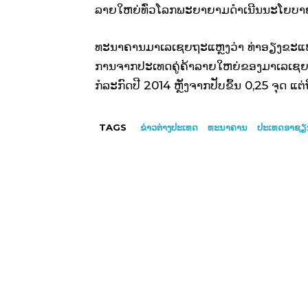
ລາຍ​ໃຫຍ່​ທົ່ວ​ໂລກ​ພະຍາຍາມ​ດຳ​ເນີນ​ນະ​ໂຍບາຍ​ກ
ທະນາຄານ​ມາ​ເລ​ເຊຍ​ຖະ​ແຫຼ​ງວ່າ ທ່າ​ອຽງ​ຂະ​ແ
ການ​ຈາກ​ປະ​ເທດ​ຄູ່​ຄ້າ​ລາຍ​ໃຫຍ່​ຂອງ​ມາ​ເລ​ເຊຍ​ລໍ​
ກໍລະກົດ​ປີ 2014 ຫຼັງ​ຈາກ​ປັບ​ຂຶ້ນ 0,25 ຈຸດ ​ແຕ່​ຖື​ວ່
TAGS
ຂ່າວ​ຕ່າງ​ປະເທດ
ທະນາຄານ
ປະເທດອາຊຽ