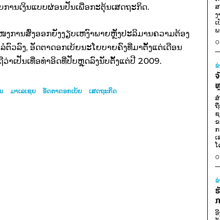
ານ​ເງິນ​ແບບ​ຜ່ອນ​ປັນ​ເພື່ອ​ກະ​ຕຸ້ນ​ເສດຖະກິດ.
ສ
ງ
ເ
ພ
ໜງ​ການ​ສົ່ງ​ອອກ​ຍັງ​ງຽບ​ເຫງົາ​ພາຍຫຼັງ​ປະລິມານ​ຄວາມຕ້ອງ
0
ຕົວ​ລົງ, ອັດຕາ​ດອກ​ເບ້ຍ​ນະ​ໂຍບາຍ​ຄົງ​ທີ່​ມາ​ຕັ້ງ​ແຕ່​ເດືອນ​
າ​ເປັນ​ເທື່ອ​ທຳ​ອິດ​ທີ່​ປັບ​ຫຼຸດ​ລົງ​ນັບ​ຕັ້ງ​ແຕ່​ປີ 2009.
ຂ
ຈ
ຫ
ນ
ມາເລເຊຍ
ອັດຕາດອກເບ້ຍ
ເສດ​ຖະ​ກິດ
ສ
ຖ
ຊ
ຂ
ກ
ເ
ໂ
0
ຂ
ຮ
ກ
ອ