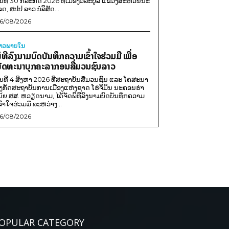
ັນທີ 30 ກໍລະກົດ 2026 ທີ່ເມືອງວິລະບູລີ ແຂວງສະຫວັນນະ
ຂດ, ສປປ ລາວ ບໍລິສັດ...
6/08/2026
່າວພາຍ​ໃນ
ິທີລົງນາມບົດບັນທຶກຄວາມເຂົ້າໃຈຮ່ວມມື ເພື່ອ
ັດທະນາບຸກຄະລາກອນສື່ມວນຊົນລາວ
ັນທີ 4 ສິງຫາ 2026 ທີ່ສະຖາບັນສື່ມວນຊົນ ແລະ ໂຄສະນາ
ັງກັດສະຖາບັນການເມືອງແຫ່ງຊາດ ໂຮ່ຈິມິນ ນະຄອນຮ່າ
ນ້ຍ ສສ. ຫວຽດນາມ, ໄດ້ຈັດພິທີລົງນາມບົດບັນທຶກຄວາມ
ຂົ້າໃຈຮ່ວມມື ລະຫວ່າງ...
6/08/2026
OPULAR CATEGORY