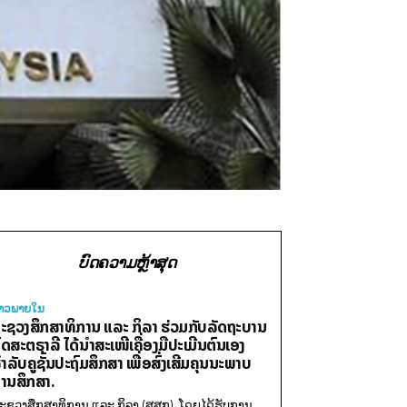
ບົດຄວາມຫຼ້າສຸດ
່າວພາຍ​ໃນ
ະຊວງສຶກສາທິການ ແລະ ກິລາ ຮ່ວມກັບລັດຖະບານ
ົດສະຕຣາລີ ໄດ້ນຳສະເໜີເຄື່ອງມືປະເມີນຕົນເອງ
ຳລັບຄູຊັ້ນປະຖົມສຶກສາ ເພື່ອສົ່ງເສີມຄຸນນະພາບ
ານສຶກສາ.
ະຊວງສຶກສາທິການ ແລະ ກິລາ (ສສກ), ໂດຍໄດ້ຮັບການ