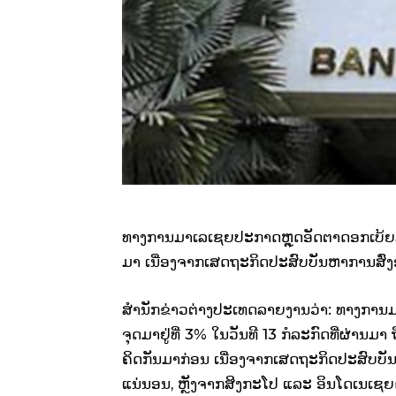
ທາງ​ການ​ມາ​ເລ​ເຊຍ​ປະກາດ​ຫຼຸ​ດອັດຕາ​ດອກ​ເບ້ຍ​ລົງ​ເ
ມາ ​ເນື່ອງ​ຈາກ​​ເສດຖະກິດ​ປະສົບ​ບັນຫາ​ການ​ສົ່
ສຳນັກຂ່າວຕ່າງປະ​ເທດ​ລາຍ​ງານ​ວ່າ: ທາງ​ການ​ມາ​ເລ​
ຈຸດ​ມາ​ຢູ່​ທີ່ 3% ​ໃນ​ວັນ​ທີ 13 ກໍລະກົດ​ທີ່​ຜ່ານ​ມາ ຖ
ຄິດ​ກັນ​ມາ​ກ່ອນ ​ເນື່ອງ​ຈາກ​ເສດຖະກິດ​ປະສົບ​ບັນ
ແນ່ນອນ, ຫຼັງ​ຈາກ​ສິງກະ​ໂປ ​ແລະ ອິນ​ໂດ​ເນ​ເຊຍ​ດຳ​