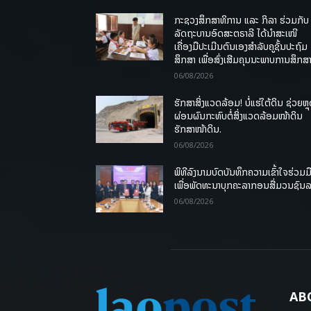
ກະຊວງສຶກສາທິການ ແລະ ກິລາ ຮ່ວມກັບ
ລັດຖະບານອົດສະຕຣາລີ ໄດ້ນຳສະເໜີ
ເຄື່ອງມືປະເມີນຕົນເອງສຳລັບຄູຊັ້ນປະຖົມ
ສຶກສາ ເພື່ອສົ່ງເສີມຄຸນນະພາບການສຶກສາ
06/08/2026
ຮັກສາສິ່ງແວດລ້ອມ! ບໍ່ແຮ່ໃຕ້ດິນ ຊ່ວຍຫຼ
ຜ່ອນຜົນກະທົບຕໍ່ສິ່ງແວດລ້ອມໜ້າດິນ
ຮັກສາໜ້າດິນ.
06/08/2026
ພິທີລົງນາມບົດບັນທຶກຄວາມເຂົ້າໃຈຮ່ວມມ
ເພື່ອພັດທະນາບຸກຄະລາກອນສື່ມວນຊົນ
06/08/2026
AB