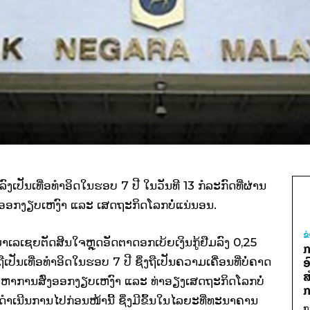
ປັນ​ເທື່ອ​ທຳ​ອິດ​​ໃນ​ຮອບ 7 ປີ ​ໃນ​ວັນ​ທີ 13 ກໍລະກົດ​ທີ່​ຜ່ານ​
ງ​ອອກ​ງຽບ​ເຫງົາ ​ແລະ ​ເສດຖະກິດ​ໂລກ​ບໍ່​ແນ່ນອນ.
ຂ
ເຊຍ​ຕັດ​ສິນ​ໃຈ​ຫຼຸດ​ອັດຕາ​ດອກ​ເບ້​ຍ​ເງິນ​ກູ້​ຢືມ​ລົງ 0,25
ກ
ື​ເປັນ​ເທື່ອ​ທຳ​ອິດ​ໃນ​ຮອບ 7 ປີ ຊຶ່ງ​ຖື​ເປັນຄວາມ​ເຄື່ອນ​ທີ່​ບໍ່​ຄາດ​
ອ
ສ
ຫາ​ການ​ສົ່ງ​ອອກ​ງຽບ​ເຫງົາ ​ແລະ ​ທ່າ​ອຽງ​ເສດຖະກິດ​ໂລກ​ບໍ່​
ກ
ເນີນ​ການ​ໄປ​ກ່ອນ​ໜ້າ​ນີ້ ຊຶ່ງ​ມີ​ຂຶ້ນ​ໃນ​ໄລຍະ​ທີ່​ທະນາຄານ​
ກ