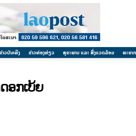
​ຂ່າວບັນເທິງ
​ຂ່າວທ່ອງທ່ຽວ
ສຸຂະພາບ ແລະ ສີ່ງແວດລ້ອມ
ພະຍາກ
​ດອກ​ເບ້ຍ​