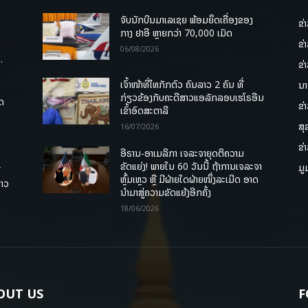
ຈັບນັກບິນມາເລເຊຍ ພ້ອມຍຶດເຄື່ອງຂອງ
ຂ່
ກາງ ຢາອີ ຫຼາຍກວ່າ 70,000 ເມັດ
ຂ່
06/08/2026
.
ຂ່
ເຈົ້າໜ້າທີ່ໄທກັກຕົວ ຄົນລາວ 2 ຄົນ ທີ່
ນາ
ກ່ຽວຂ້ອງກັບຄະດີສາວແອລັກລອບເຮໂຣອີນ
ຸດ
ຂ່
ເຂົ້າອົດສະຕາລີ
ສຸ
16/07/2026
ຂ່
ອີຣານ-ອາເມລິກາ ເຈລະຈາຍຸດຕິຄວາມ
ຂັດແຍ່ງ! ພາຍໃນ 60 ວັນນີ້ ຖ້າການເຈລະຈາ
ມູ
ື
ຫຼົ້ມເຫຼວ ຫຼື ມີຝ່າຍໃດຝ່າຍໜຶ່ງລະເມີດ ອາດ
ລາວ
ນໍາມາສູ່ຄວາມຂັດແຍ້ງອີກຄັ້ງ
18/06/2026
OUT US
F