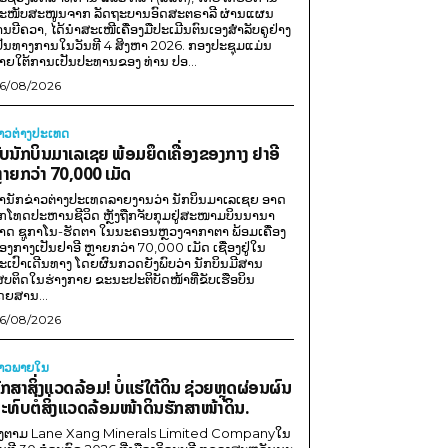
ະໜັບສະໜູນຈາກ ລັດຖະບານອົດສະຕຣາລີ ຜ່ານແຜນ
ານບີຄວາ, ໄດ້ນຳສະເໜີເຄື່ອງມືປະເມີນຕົນເອງສຳລັບຄູຢ່າງ
ປັນທາງການໃນວັນທີ 4 ສິງຫາ 2026. ກອງປະຊຸມແມ່ນ
າຍໃຕ້ການເປັນປະທານຂອງ ທ່ານ ປອ...
6/08/2026
່າວຕ່າງປະເທດ
ັບນັກບິນມາເລເຊຍ ພ້ອມຍຶດເຄື່ອງຂອງກາງ ຢາອີ
ຼາຍກວ່າ 70,000 ເມັດ
ຳນັກຂ່າວຕ່າງປະເທດລາຍງານວ່າ ນັກບິນມາເລເຊຍ ອາດ
ືກໂທດປະຫານຊີວິດ ຫຼັງຖືກຈັບກຸມຢູ່ສະໜາມບິນນານາ
າດ ຊູກາໂນ-ຮັດຕາ ໃນນະຄອນຫຼວງຈາກາຕາ ພ້ອມເຄື່ອງ
ອງກາງເປັນຢາອີ ຫຼາຍກວ່າ 70,000 ເມັດ ເຊື່ອງຢູ່ໃນ
ະເປົາເດີນທາງ ໂດຍຜົນກວດຍັງພົບວ່າ ນັກບິນມີສານ
ສບຕິດໃນຮ່າງກາຍ ຂະນະປະຕິບັດໜ້າທີ່ຂັບເຮືອບິນ
ດຍສານ...
6/08/2026
່າວພາຍ​ໃນ
ັກສາສິ່ງແວດລ້ອມ! ບໍ່ແຮ່ໃຕ້ດິນ ຊ່ວຍຫຼຸດຜ່ອນຜົນ
ະທົບຕໍ່ສິ່ງແວດລ້ອມໜ້າດິນຮັກສາໜ້າດິນ.
ີງຕາມ Lane Xang Minerals Limited Companyໃນ