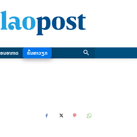
ອນອາກາດ
ຄົ້ນຫາວຽກ