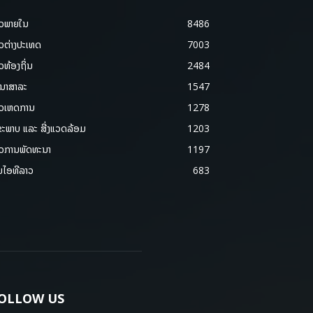
າວພາຍ​ໃນ
8486
າວຕ່າງປະເທດ
7003
າວທ້ອງຖິ່ນ
2484
ນາສາລະ
1547
າວເຫດການ
1278
ຂະພາບ ແລະ ສີ່ງແວດລ້ອມ
1203
າວການພັດທະນາ
1197
ມໄອທີລາວ
683
OLLOW US