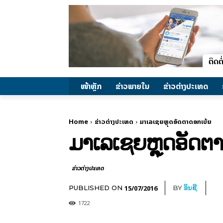
ໜ້າຫຼັກ
ຂ່າວພາຍ​ໃນ
ຂ່າວຕ່າງປະເທດ
Home
ຂ່າວຕ່າງປະເທດ
ມາ​ເລ​ເຊຍ​ຫຼຸດ​ອັດຕາ​ດອກ​ເບ້ຍ​
ມາ​ເລ​ເຊຍ​ຫຼຸດ​ອັດຕາ
ຂ່າວຕ່າງປະເທດ
15/07/2016
PUBLISHED ON
BY
ອິນຊີ
1722