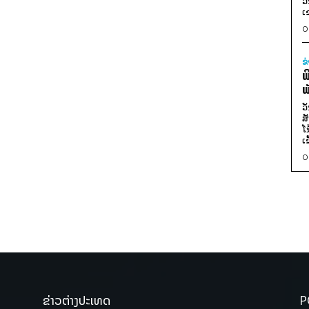
ວ
ເ
0
ຂ
ພ
ພ
ວ
ສ
ໂ
ເ
0
ຂ່າວຕ່າງປະເທດ
P