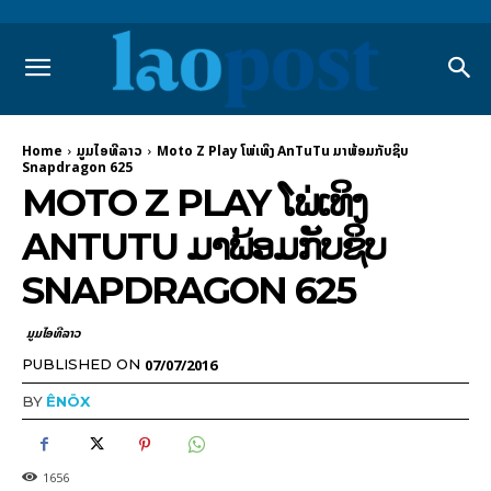
Home
ມູມໄອທີລາວ
Moto Z Play ໂພ່ເທິງ AnTuTu ມາພ້ອມກັບຊິບ
Snapdragon 625
MOTO Z PLAY ໂພ່ເທິງ
ANTUTU ມາພ້ອມກັບຊິບ
SNAPDRAGON 625
ມູມໄອທີລາວ
07/07/2016
PUBLISHED ON
BY
ÊNÖX
1656