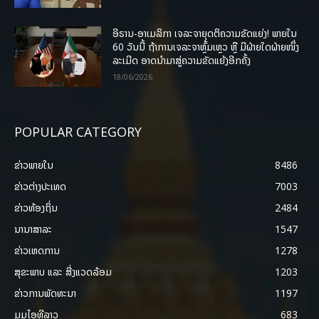
ອີຣານ-ອາເມລິກາ ເຈລະຈາຍຸດຕິຄວາມຂັດແຍ່ງ! ພາຍໃນ
60 ວັນນີ້ ຖ້າການເຈລະຈາຫຼົ້ມເຫຼວ ຫຼື ມີຝ່າຍໃດຝ່າຍໜຶ່ງ
ລະເມີດ ອາດນໍາມາສູ່ຄວາມຂັດແຍ້ງອີກຄັ້ງ
18/06/2026
POPULAR CATEGORY
ຂ່າວພາຍ​ໃນ
8486
ຂ່າວຕ່າງປະເທດ
7003
ຂ່າວທ້ອງຖິ່ນ
2484
ນານາສາລະ
1547
ຂ່າວເຫດການ
1278
ສຸຂະພາບ ແລະ ສີ່ງແວດລ້ອມ
1203
ຂ່າວການພັດທະນາ
1197
ມູມໄອທີລາວ
683