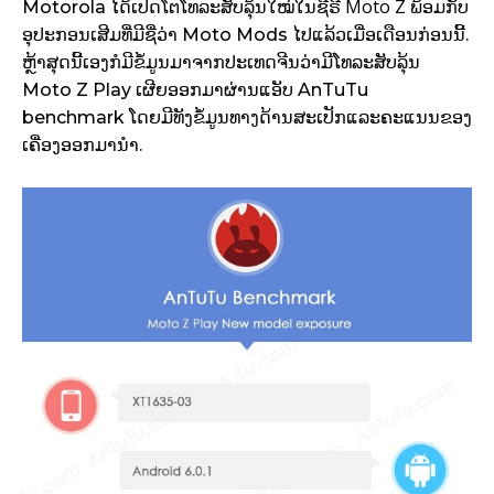
Moto Z
​Motorola ໄດ້ເປີດໂຕໂທລະສັບລຸ້ນໃໝ່ໃນຊີຣີ
ພ້ອມກັບ
ອຸປະກອນເສີມທີ່ມີຊື່ວ່າ Moto Mods ໄປແລ້ວເມື່ອເດືອນກ່ອນນີ້.
ຫຼ້າສຸດນີ້ເອງກໍມີຂໍ້ມູນມາຈາກປະເທດຈີນວ່າມີໂທລະສັບລຸ້ນ
Moto Z Play ເຜີຍອອກມາຜ່ານແອັບ AnTuTu
benchmark ໂດຍມີທັງຂໍ້ມູນທາງດ້ານສະເປັກແລະຄະແນນຂອງ
ເຄື່ອງອອກມານຳ.