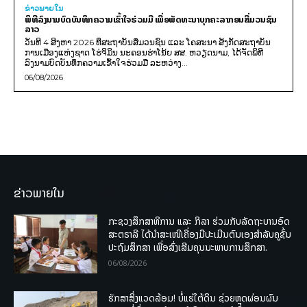
ຂ່າວພາຍ​ໃນ
ພິທີລົງນາມບົດບັນທຶກຄວາມເຂົ້າໃຈຮ່ວມມື ເພື່ອພັດທະນາບຸກຄະລາກອນສື່ມວນຊົນ
ລາວ
ວັນທີ 4 ສິງຫາ 2026 ທີ່ສະຖາບັນສື່ມວນຊົນ ແລະ ໂຄສະນາ ສັງກັດສະຖາບັນ
ການເມືອງແຫ່ງຊາດ ໂຮ່ຈິມິນ ນະຄອນຮ່າໂນ້ຍ ສສ. ຫວຽດນາມ, ໄດ້ຈັດພິທີ
ລົງນາມບົດບັນທຶກຄວາມເຂົ້າໃຈຮ່ວມມື ລະຫວ່າງ...
06/08/2026
ຂ່າວພາຍໃນ
ກະຊວງສຶກສາທິການ ແລະ ກິລາ ຮ່ວມກັບລັດຖະບານອົດ
ສະຕຣາລີ ໄດ້ນຳສະເໜີເຄື່ອງມືປະເມີນຕົນເອງສຳລັບຄູຊັ້ນ
ປະຖົມສຶກສາ ເພື່ອສົ່ງເສີມຄຸນນະພາບການສຶກສາ.
06/08/2026
ຮັກສາສິ່ງແວດລ້ອມ! ບໍ່ແຮ່ໃຕ້ດິນ ຊ່ວຍຫຼຸດຜ່ອນຜົນ