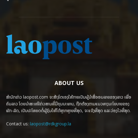
ABOUT US
ສຳນັກຂ່າວ laopost.com ຈະສ້າງໂຕເອງໃຫ້ກາຍເປັນຜູ້ນຳສື່ອອນລາຍຂອງລາວ ເພື່ອ
ຄົນລາວ ໂດຍນຳສະເໜີຂ່າວສານທີ່ມີຄຸນນະພາບ, ຖືກຕ້ອງຕາມແນວທາງນະໂຍບາຍຂອງ
ພັກ-ລັດ, ເປັນປະໂຫຍດຕໍ່ຜູ້ຊົມໃຫ້ໄດ້ຫຼາກຫຼາຍທີ່ສຸດ, ຈະແຈ້ງທີ່ສຸດ ແລະວ່ອງໄວທີ່ສຸດ.
Contact us:
laopost@rdkgroup.la