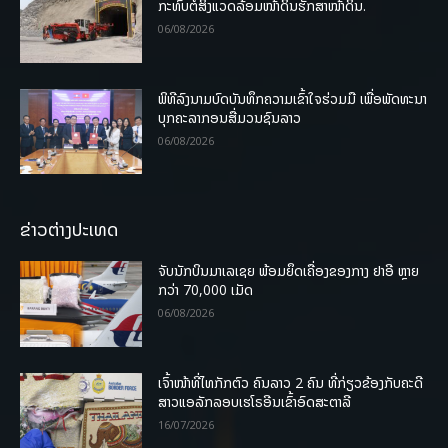
ກະທົບຕໍ່ສິ່ງແວດລ້ອມໜ້າດິນຮັກສາໜ້າດິນ.
06/08/2026
ພິທີລົງນາມບົດບັນທຶກຄວາມເຂົ້າໃຈຮ່ວມມື ເພື່ອພັດທະນາ
ບຸກຄະລາກອນສື່ມວນຊົນລາວ
06/08/2026
ຂ່າວຕ່າງປະເທດ
ຈັບນັກບິນມາເລເຊຍ ພ້ອມຍຶດເຄື່ອງຂອງກາງ ຢາອີ ຫຼາຍ
ກວ່າ 70,000 ເມັດ
06/08/2026
ເຈົ້າໜ້າທີ່ໄທກັກຕົວ ຄົນລາວ 2 ຄົນ ທີ່ກ່ຽວຂ້ອງກັບຄະດີ
ສາວແອລັກລອບເຮໂຣອີນເຂົ້າອົດສະຕາລີ
16/07/2026