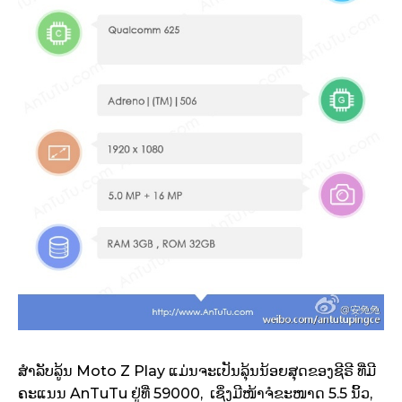
ສຳລັບລູ້ນ Moto Z Play ແມ່ນຈະເປັນລຸ້ນນ້ອຍສຸດຂອງຊີຣີ ທີ່ມີ
ຄະແນນ AnTuTu ຢູ່ທີ່ 59000, ເຊິ່ງມີໜ້າຈໍຂະໜາດ 5.5 ນິ້ວ,