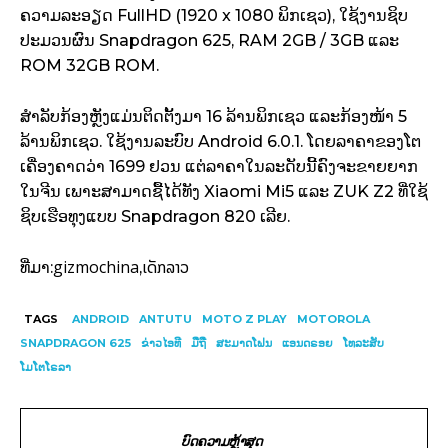
ຄວາມລະອຽດ FullHD (1920 x 1080 ພິກເຊວ), ໃຊ້ງານຊິບ
ປະມວນຜົນ Snapdragon 625, RAM 2GB / 3GB ແລະ
ROM 32GB ROM.
ສຳລັບກ້ອງຫຼັງແມ່ນຕິດຕັ້ງມາ 16 ລ້ານພິກເຊວ ແລະກ້ອງໜ້າ 5
ລ້ານພິກເຊວ. ໃຊ້ງານລະບົບ Android 6.0.1. ໂດຍລາຄາຂອງໂຕ
ເຄື່ອງຄາດວ່າ 1699 ຢວນ ແຕ່ລາຄາໃນລະດັບນີ້ຄົງຈະຂາຍຍາກ
ໃນຈີນ ເພາະສາມາດຊື້ໄດ້ທັງ Xiaomi Mi5 ແລະ ZUK Z2 ທີ່ໃຊ້
ຊິບເຮືອທຸງແບບ Snapdragon 820 ເລີຍ.
gizmochina
ເດັກລາວ
ທີ່ມາ:
,
TAGS
ANDROID
ANTUTU
MOTO Z PLAY
MOTOROLA
SNAPDRAGON 625
ຂ່າວໄອທີ
ມືຖື
ສະມາດໂຟນ
ແອນດຣອຍ
ໂທລະສັບ
ໂມໂຕໂຣລາ
ບົດຄວາມຫຼ້າສຸດ