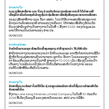
ຂ່າວພາຍ​ໃນ
ກະຊວງສຶກສາທິການ ແລະ ກິລາ ຮ່ວມກັບລັດຖະບານອົດສະຕຣາລີ ໄດ້ນຳສະເໜີ
ເຄື່ອງມືປະເມີນຕົນເອງສຳລັບຄູຊັ້ນປະຖົມສຶກສາ ເພື່ອສົ່ງເສີມຄຸນນະພາບການສຶກສາ.
ກະຊວງສຶກສາທິການ ແລະ ກິລາ (ສສກ), ໂດຍໄດ້ຮັບການສະໜັບສະໜູນຈາກ
ລັດຖະບານອົດສະຕຣາລີ ຜ່ານແຜນງານບີຄວາ, ໄດ້ນຳສະເໜີເຄື່ອງມືປະເມີນ
ຕົນເອງສຳລັບຄູຢ່າງເປັນທາງການໃນວັນທີ 4 ສິງຫາ 2026. ກອງປະຊຸມແມ່ນ
ພາຍໃຕ້ການເປັນປະທານຂອງ ທ່ານ ປອ...
06/08/2026
ຂ່າວຕ່າງປະເທດ
ຈັບນັກບິນມາເລເຊຍ ພ້ອມຍຶດເຄື່ອງຂອງກາງ ຢາອີ ຫຼາຍກວ່າ 70,000 ເມັດ
ສຳນັກຂ່າວຕ່າງປະເທດລາຍງານວ່າ ນັກບິນມາເລເຊຍ ອາດຖືກໂທດປະຫານຊີວິດ
ຫຼັງຖືກຈັບກຸມຢູ່ສະໜາມບິນນານາຊາດ ຊູກາໂນ-ຮັດຕາ ໃນນະຄອນຫຼວງຈາກາ
ຕາ ພ້ອມເຄື່ອງຂອງກາງເປັນຢາອີ ຫຼາຍກວ່າ 70,000 ເມັດ ເຊື່ອງຢູ່ໃນກະເປົາ
ເດີນທາງ ໂດຍຜົນກວດຍັງພົບວ່າ ນັກບິນມີສານເສບຕິດໃນຮ່າງກາຍ ຂະນະ
ປະຕິບັດໜ້າທີ່ຂັບເຮືອບິນໂດຍສານ...
06/08/2026
ຂ່າວພາຍ​ໃນ
ຮັກສາສິ່ງແວດລ້ອມ! ບໍ່ແຮ່ໃຕ້ດິນ ຊ່ວຍຫຼຸດຜ່ອນຜົນກະທົບຕໍ່ສິ່ງແວດລ້ອມໜ້າດິນ
ຮັກສາໜ້າດິນ.
ອີງຕາມ Lane Xang Minerals Limited Companyໃນວັນທີ 30 ກໍລະກົດ
2026 ທີ່ເມືອງວິລະບູລີ ແຂວງສະຫວັນນະເຂດ, ສປປ ລາວ ບໍລິສັດ...
06/08/2026