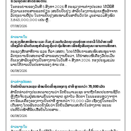
ຮ່ວມຍຸດທະສາດຮອບດ້ານ.
ໃນຕອນບ່າຍຂອງວັນທີ 5 ສິງຫາ 2026 ທີ່ ກະຊວງການຕ່າງປະເທດ ໄດ້ມີພິທີ
ລົງນາມເອກະສານແລກປ່ຽນ (ສະບັບປັບປຸງ) ສໍາລັບໂຄງການຊ່ວຍເຫຼືອລ້າຈາກ
ລັດຖະບານຍີ່ປຸ່ນ ໃນການປັບປຸງສະໜາມບິນສາກົນວັດໄຕ ມູນຄ່າລວມທັງໝົດ
3,863,000,000 ເຢນ ຫຼື...
07/08/2026
ຂ່າວພາຍ​ໃນ
ກະຊວງສຶກສາທິການ ແລະ ກິລາ ຮ່ວມກັບລັດຖະບານອົດສະຕຣາລີ ໄດ້ນຳສະເໜີ
ເຄື່ອງມືປະເມີນຕົນເອງສຳລັບຄູຊັ້ນປະຖົມສຶກສາ ເພື່ອສົ່ງເສີມຄຸນນະພາບການສຶກສາ.
ກະຊວງສຶກສາທິການ ແລະ ກິລາ (ສສກ), ໂດຍໄດ້ຮັບການສະໜັບສະໜູນຈາກ
ລັດຖະບານອົດສະຕຣາລີ ຜ່ານແຜນງານບີຄວາ, ໄດ້ນຳສະເໜີເຄື່ອງມືປະເມີນ
ຕົນເອງສຳລັບຄູຢ່າງເປັນທາງການໃນວັນທີ 4 ສິງຫາ 2026. ກອງປະຊຸມແມ່ນ
ພາຍໃຕ້ການເປັນປະທານຂອງ ທ່ານ ປອ...
06/08/2026
ຂ່າວຕ່າງປະເທດ
ຈັບນັກບິນມາເລເຊຍ ພ້ອມຍຶດເຄື່ອງຂອງກາງ ຢາອີ ຫຼາຍກວ່າ 70,000 ເມັດ
ສຳນັກຂ່າວຕ່າງປະເທດລາຍງານວ່າ ນັກບິນມາເລເຊຍ ອາດຖືກໂທດປະຫານຊີວິດ
ຫຼັງຖືກຈັບກຸມຢູ່ສະໜາມບິນນານາຊາດ ຊູກາໂນ-ຮັດຕາ ໃນນະຄອນຫຼວງຈາກາ
ຕາ ພ້ອມເຄື່ອງຂອງກາງເປັນຢາອີ ຫຼາຍກວ່າ 70,000 ເມັດ ເຊື່ອງຢູ່ໃນກະເປົາ
ເດີນທາງ ໂດຍຜົນກວດຍັງພົບວ່າ ນັກບິນມີສານເສບຕິດໃນຮ່າງກາຍ ຂະນະ
ປະຕິບັດໜ້າທີ່ຂັບເຮືອບິນໂດຍສານ...
06/08/2026
ຂ່າວພາຍ​ໃນ