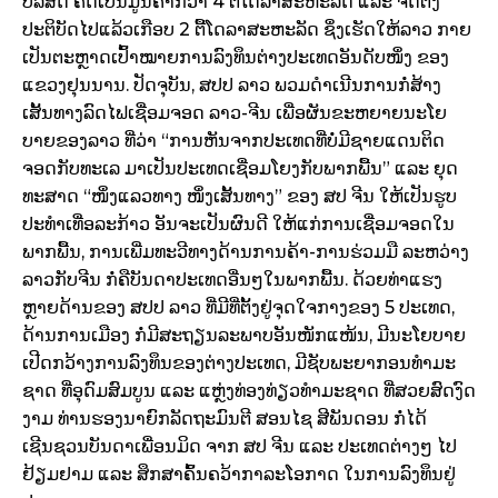
ບໍລິສັດ ​ຄິດ​ເປັນ​ມູນ​ຄ່າ​ກວ່າ 4 ຕື້​ໂດ​ລາ​ສະຫະລັດ ​ແລະ ຈັດຕັ້ງ
ປະຕິບັດ​ໄປ​ແລ້ວ​ເກືອບ 2 ຕື້​ໂດ​ລາ​ສະຫະລັດ ຊຶ່ງ​ເຮັດ​ໃຫ້​ລາວ ກາຍ​
ເປັນ​ຕະຫຼາດ​ເປົ້າໝາຍການ​ລົງທຶນ​ຕ່າງປະ​ເທດ​ອັນ​ດັບໜຶ່ງ ຂອງ​
ແຂວງ​ຢຸນນານ. ປັດຈຸບັນ, ສປປ ລາວ ພວມ​ດຳ​ເນີນ​ການກໍ່ສ້າງ​
ເສັ້ນທາງ​ລົດ​ໄຟ​ເຊື່ອມ​ຈອດ ລາວ-ຈີນ ​ເພື່ອ​ຜັນ​ຂະຫຍາຍ​ນະ​ໂຍ
ບາຍຂອງ​ລາວ ທີ່​ວ່າ “ການ​ຫັນ​ຈາກປະ​ເທດທີ່​ບໍ່ມີ​ຊາຍ​ແດນ​ຕິດ​
ຈອດ​ກັບ​ທະ​ເລ ມາ​ເປັນ​ປະ​ເທດ​ເຊື່ອມ​ໂຍງ​ກັບ​ພາກພື້ນ” ​ແລະ ຍຸດ​
ທະ​ສາດ “ໜຶ່ງ​ແລວ​ທາງ ໜຶ່ງ​ເສັ້ນທາງ​” ຂອງ ສປ ຈີນ ​ໃຫ້​ເປັນ​ຮູບ​
ປະ​ທຳ​ເທື່ອ​ລະ​ກ້າວ ອັນ​ຈະ​ເປັນ​ຜົນ​ດີ ​ໃຫ້​ແກ່​ການ​ເຊື່ອມ​ຈອດ​ໃນ​
ພາກພື້ນ, ການ​ເພີ່ມ​ທະວີ​ທາງ​ດ້ານ​ການ​ຄ້າ-ການ​ຮ່ວມ​ມື ລະຫວ່າງ
ລາວ​ກັບ​ຈີນ ກໍ່ຄື​ບັນດາ​ປະ​ເທດ​ອື່ນໆ​ໃນ​ພາກພື້ນ. ດ້ວຍ​ທ່າ​ແຮງ
ຫຼາຍດ້ານ​ຂອງ ສປປ ລາວ ທີ່​ມີ​ທີ່​ຕັ້ງຢູ່​ຈຸດ​ໃຈກາງ​ຂອງ 5 ປະ​ເທດ,
ດ້ານ​ການ​ເມືອງ ກໍ່ມີ​ສະຖຽນລະ​ພາບ​ອັນໜັກ​ແໜ້ນ, ມີ​ນະ​ໂຍບາຍ​
ເປີດ​ກວ້າງ​ການ​ລົງທຶນຂອງ​ຕ່າງປະ​ເທດ, ມີ​ຊັບພະຍາກອນ​ທຳ​ມະ​
ຊາດ ທີ່​ອຸດົມສົມບູນ ​ແລະ ​ແຫຼ່ງທ່ອງ​ທ່ຽວທຳ​ມະ​ຊາດ​ ທີ່ສວຍ​ສົດ​ງົດ​
ງາມ ທ່ານ​ຮອງ​ນາຍົກລັດຖະມົນຕີ ສອນ​ໄຊ ສີ​ພັນ​ດອນ ກໍ່​ໄດ້​
ເຊີນຊວນ​ບັນດາ​ເພື່ອນ​ມິດ ຈາກ ສປ ຈີນ ​ແລະ ປະ​ເທດ​ຕ່າງໆ ​ໄປ​
ຢ້ຽມຢາມ ​ແລະ ສຶກສາຄົ້ນຄວ້າ​ກາລະ​ໂອກາດ ​ໃນ​ການ​ລົງທຶນ​ຢູ່​