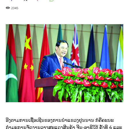
2345
ອີງ​ຕາມ​ການ​ເຊື້ອ​ເຊີນ​ຂອງ​ການນຳແຂວງຢຸນນານ ກໍ່ຄືຄະນະ
ກຳມະການຈັດງານວາງສະແດງສິນຄ້າ ຈີນ-ອາຊີໃຕ້ ຄັ້ງທີ 4 ແລະ