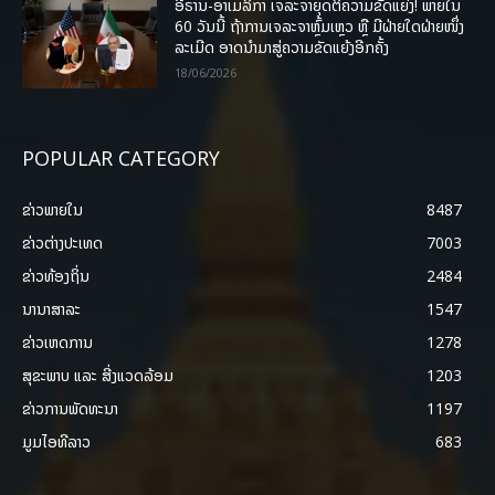
ອີຣານ-ອາເມລິກາ ເຈລະຈາຍຸດຕິຄວາມຂັດແຍ່ງ! ພາຍໃນ
60 ວັນນີ້ ຖ້າການເຈລະຈາຫຼົ້ມເຫຼວ ຫຼື ມີຝ່າຍໃດຝ່າຍໜຶ່ງ
ລະເມີດ ອາດນໍາມາສູ່ຄວາມຂັດແຍ້ງອີກຄັ້ງ
18/06/2026
POPULAR CATEGORY
ຂ່າວພາຍ​ໃນ
8487
ຂ່າວຕ່າງປະເທດ
7003
ຂ່າວທ້ອງຖິ່ນ
2484
ນານາສາລະ
1547
ຂ່າວເຫດການ
1278
ສຸຂະພາບ ແລະ ສີ່ງແວດລ້ອມ
1203
ຂ່າວການພັດທະນາ
1197
ມູມໄອທີລາວ
683