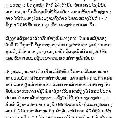
ງານຕະຫຼາດນັດຄຸນໝິງ ຄັ້ງທີ 24. ດັ່ງນັ້ນ, ທ່ານ ສອນໄຊ ສີພັນ
ດອນ ຮອງນາຍົກລັດຖະມົນຕີ ພ້ອມດ້ວຍຄະນະຜູ້ແທນຂັ້ນສູງຂອງ
ລາວ ໄດ້ເດີນທາງໄປຮ່ວມງານດັ່ງກ່າວ ໃນລະຫວ່າງວັນທີ 11-17
ມິຖຸນາ 2016 ທີ່ນະຄອນຄຸນໝິງ ແຂວງຢຸນນານ ສປ ຈີນ.
​ເຊິ່ງງານ​ດ່ັງກ່າວໄດ້ໄຂຂຶ້ນຢ່າງເປັນທາງການ ໃນຕອນເຊົ້າຂອງ
ວັນທີ 12 ມິຖຸນານີ້ ທີ່ສູນກາງວາງສະແດງສາກົນໜອງແຊ່ ນະຄອນ
ຄຸນໝິງ ມີ ທ່ານ ວາງຢາງ ຮອງນາຍົກລັດຖະມົນຕີ ແຫ່ງ ສປ ຈີນ ​
ແລະ ບັນດາຄະນະຜູ້ແທນຈາກປະເທດຕ່າງໆເຂົ້າຮ່ວມ.
ຢ່າງ​ຫລວງຫລາຍ ​ເພື່ອ ເປັນເວທີສຳຄັນ ໃນການເສີມຂະຫຍາຍ
ການຮ່ວມມືທາງດ້ານການຕ່າງປະເທດ, ເສດຖະກິດ-ການຄ້າ ແລະ
ການແລກປ່ຽນວັດທະນະທຳ ແລະ ການພັດທະນາ ລະຫວ່າງ ຈີນ
ກັບບັນດາປະເທດອາຊີໃຕ້, ອາຊີຕາເວັນອອກສ່ຽງໃຕ້ ແລະ ບັນດາ
ປະເທດໃນພາກພື້ນຕ່າງໆຂອງ ເຊິ່ງໃນປີນີ້, ສູນກາງວາງສະແດງ
ສິນຄ້າ​ດ່ັງກ່າວ ສາມາດຮອງຮັບ 89 ປະເທດເຂົ້າຮ່ວມວາງສະແດງ
ລວມມີ 5 ພັນກວ່າວິສາຫະກິດ. ສຳລັບ ສປປ ລາວ 43 ບໍລິສັດ ​ເຂົ້າ​
ຮ່ວມລວມ​ເປັນ 102 ຫ້ອງ​ວາງສະ​ແດງມີ​ມູນ​ຄ່າ​ເກືອບ 1 ລ້ານ​ໂດ​ລາ​