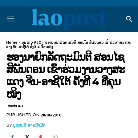
Home
ມຸມຂ່າວ AEC
ຮອງ​ນາຍົກລັດຖະມົນຕີ ສອນ​ໄຊ ສີ​ພັນ​ດອນ ​ເຂົ້າຮ່ວມ​ງານ​ວາງສະ​
ແດງ ຈີນ-​ອາຊີ​ໃຕ້ ຄັ້ງທີ 4 ທີ່​ຄຸນໝິງ
ຮອງ​ນາຍົກລັດຖະມົນຕີ ສອນ​ໄຊ
ສີ​ພັນ​ດອນ ​ເຂົ້າຮ່ວມ​ງານ​ວາງສະ​
ແດງ ຈີນ-​ອາຊີ​ໃຕ້ ຄັ້ງທີ 4 ທີ່​ຄຸນ
ໝິງ
ມຸມຂ່າວ AEC
20/06/2016
PUBLISHED ON
BY
ບຸດສະດີ ສາຍນ້ຳມັດ