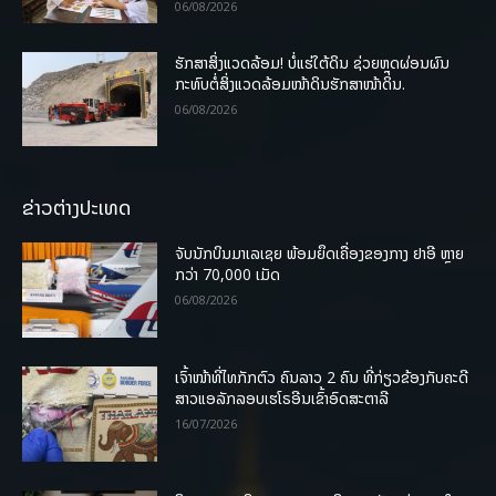
06/08/2026
ຮັກສາສິ່ງແວດລ້ອມ! ບໍ່ແຮ່ໃຕ້ດິນ ຊ່ວຍຫຼຸດຜ່ອນຜົນ
ກະທົບຕໍ່ສິ່ງແວດລ້ອມໜ້າດິນຮັກສາໜ້າດິນ.
06/08/2026
ຂ່າວຕ່າງປະເທດ
ຈັບນັກບິນມາເລເຊຍ ພ້ອມຍຶດເຄື່ອງຂອງກາງ ຢາອີ ຫຼາຍ
ກວ່າ 70,000 ເມັດ
06/08/2026
ເຈົ້າໜ້າທີ່ໄທກັກຕົວ ຄົນລາວ 2 ຄົນ ທີ່ກ່ຽວຂ້ອງກັບຄະດີ
ສາວແອລັກລອບເຮໂຣອີນເຂົ້າອົດສະຕາລີ
16/07/2026