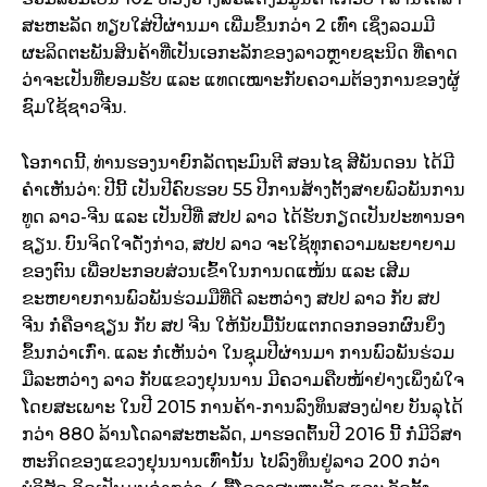
ສະຫະລັດ ທຽບ​ໃສ່​ປີຜ່ານມາ ​ເພີ່ມ​ຂຶ້ນກວ່າ 2 ​ເທົ່າ ເຊິ່ງລວມມີ
ຜະລິດ​ຕະພັນ​ສິນຄ້າ​ທີ່​ເປັນ​ເອກ​ະລັກ​ຂອງ​ລາວຫຼາຍຊະນິດ ທີ່​ຄາດ​
ວ່າ​ຈະ​ເປັນ​ທີ່​ຍອມຮັບ ​ແລະ ​ແທດ​ເໝາະກັບ​ຄວາມ​ຕ້ອງການ​ຂອງ​ຜູ້​​
ຊົມ​ໃຊ້​ຊາວ​ຈີນ.
​ໂອກາດ​ນີ້, ທ່ານຮອງ​ນາຍົກລັດຖະມົນຕີ ສອນ​ໄຊ ສີ​ພັນ​ດອນ ໄດ້​ມີ​
ຄຳ​ເຫັນ​ວ່າ: ປີນີ້ ​ເປັນ​ປີ​ຄົບຮອບ 55 ປີ​ການ​ສ້າງຕັ້ງສາຍ​ພົວພັນ​ການ​
ທູດ ລາວ-ຈີນ ​ແລະ ​ເປັນ​ປີ​ທີ່ ສປປ ລາວ ​ໄດ້​ຮັບ​ກຽດ​ເປັນ​ປະທານອາ
ຊຽນ. ບົນ​ຈິດ​ໃຈ​ດັ່ງກ່າວ, ສປປ ລາວ ຈະ​ໃຊ້​ທຸກ​ຄວາມ​ພະຍາຍາມ​
ຂອງ​ຕົນ ​ເພື່ອ​ປະກອບສ່ວນ​ເຂົ້າ​ໃນ​ການດ​ແໜ້ນ ​ແລະ ​ເສີມ​
ຂະຫຍາຍ​ການ​ພົວພັນ​ຮ່ວມ​ມື​ທີ່​ດີ ລະຫວ່າງ ສປປ ລາວ ກັບ ສປ
ຈີນ ກໍ່ຄື​ອາຊຽນ ກັບ ສປ ຈີນ ​ໃຫ້​ນັບ​ມື້ນັບ​ແຕກ​ດອກ​ອອກ​ຜົນ​ຍິ່ງ​
ຂຶ້ນກວ່າ​ເກົ່າ. ​ແລະ ກໍ່​ເຫັນ​ວ່າ ​ໃນ​ຊຸມ​ປີຜ່ານມາ ການ​ພົວພັນ​ຮ່ວມ​
ມື​ລະຫວ່າງ ລາວ ກັບ​ແຂວງ​ຢຸນນານ ມີ​ຄວາມ​ຄືບໜ້າຢ່າງ​ເພິ່ງ​ພໍ​ໃຈ
​ໂດຍ​ສະ​ເພາະ ​ໃນ​ປີ 2015 ການ​ຄ້າ-ການ​ລົງທຶນ​ສອງ​ຝ່າຍ ບັນລຸ​ໄດ້
ກວ່າ 880 ລ້ານ​ໂດ​ລາ​ສະຫະລັດ, ມາ​ຮອດ​ຕົ້ນປີ 2016 ນີ້ ກໍ່ມີ​ວິ​ສາ​
ຫະກິດ​ຂອງ​ແຂວງ​ຢຸນນານ​ເທົ່າ​ນັ້ນ ​ໄປ​ລົງທຶນ​ຢູ່​ລາວ 200 ກວ່າ​