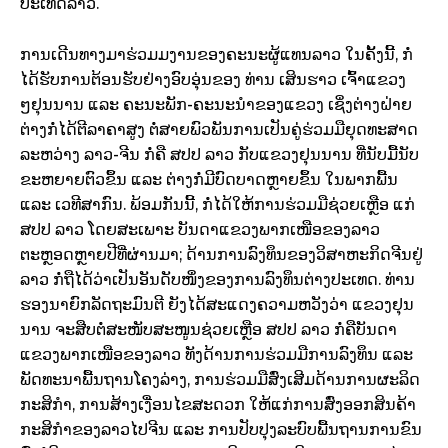
ປະ​ເທດ​ລາວ.
ກາ​ນ​ເດີນທາງ​ມາ​ຮ່ວມ​ມງານ​ຂອງ​ຄະນະ​ຜູ້​ແທນ​ລາວ ​ໃນ​ຄັ້ງນີ້, ກໍ່​
ໄດ້​ຮັບ​ການ​ຕ້ອນຮັບ​ຢ່າງ​ອົບ​ອຸ່ນຂອງ ທ່ານ ​ເສິນ​ຮາວ ​ເຈົ້າ​ແຂວງ
ໆຢຸນນານ ​ແລະ ຄະນະ​ພັກ-ຄະນະ​ນຳ​ຂອງ​ແຂວງ ​ເຊິ່ງຕ່າງ​ຝ່າຍ
ຕ່າງ​ກໍ່​ໄດ້​ຕີ​ລາຄາ​ສູງ ຕໍ່ສາຍ​ພົວພັນ​ການ​​ເປັນ​ຄູ່​ຮ່ວມ​ມື​ຍຸດ​ທະ​ສາດ
ລະຫວ່າງ ລາວ-ຈີນ ກໍ່ຄື ສປປ ລາວ ກັບ​ແຂວງ​ຢຸນນານ ທີ່​ນັບ​ມື້ນັບ​
ຂະຫຍາຍຕົວ​ຂຶ້ນ ​ແລະ ຕ່າງ​ກໍ່ມີ​ບົດບາດຫຼາຍຂຶ້ນ ​ໃນ​ພາກພື້ນ ​
ແລະ ​ເວທີ​ສາກົນ. ພ້ອມ​ກັນນີ້, ກໍ່​ໄດ້​ໃຫ້ການ​ຮ່ວມ​ມື​ຊ່ວຍ​ເຫຼືອ ​ແກ່
ສປປ ລາວ ​ໂດຍ​ສະ​ເພາະ ບັນດາ​ແຂວງ​ພາກ​ເໜືອຂອງ​ລາວ
ຕະຫຼອດຫຼາຍປີ​ທີ່​ຜ່ານ​ມາ; ດ້ານ​ການ​ລົງທຶນ​ຂອງ​ວິ​ສາ​ຫະກິດ​ຈີນ​ຢູ່​
ລາວ ກໍ່ຖື​ໄດ້​ວ່າ​ເປັນອັນ​ດັບໜຶ່ງຂອງ​ການ​ລົງທຶນ​ຕ່າງປະ​ເທດ. ທ່ານ​
ຮອງ​ນາຍົກລັດຖະມົນຕີ ຍັງ​ໄດ້​ສະ​ແດງ​ຄວາມ​ຫວັງ​ວ່າ ​ແຂວງ​ຢຸນ
ນານ ຈະ​ສືບຕໍ່ສະໜັບສະໜູນຊ່ວຍ​ເຫຼືອ ສປປ ລາວ ກໍ່ຄື​ບັນດາ​
ແຂວງ​ພາກ​ເໜືອຂອງ​ລາວ ທັງ​ດ້ານ​ການ​ຮ່ວມ​ມື​ການ​ລົງທຶນ ​ແລະ
ພັດທະນາ​ພື້ນຖານ​ໂຄງ​ລ່າງ, ການ​ຮ່ວມ​ມື​ສົ່ງ​ເສີມ​ດ້ານ​ການ​ຜະລິດ​
ກະສິກຳ, ​ການ​ສ້າງ​ເງື່ອນ​ໄຂ​ສະດວກ ​ໃຫ້​ແກ່​ການສົ່ງ​ອອກ​ສິນຄ້າ​
ກະສິກຳ​ຂອງ​ລາວ​ໄປ​ຈີນ ​ແລະ ການ​ປັບປຸງ​ລະບົບ​ພື້ນຖານ​ການ​ຂົນ​