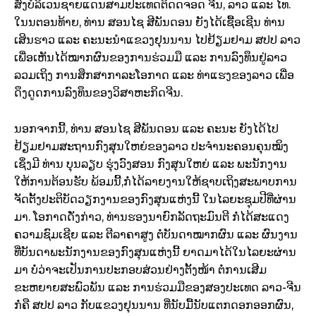
ສົ່ງບໍລິ​ເວນ​ຊາຍ​ແດນສາມ​ປະ​ເທດຕິດ​ດຈອດ ຈີນ, ລາວ ​ແລະ ​ໄທ. ​
ໃນ​ນຕອນ​ທ້າຍ, ທ່ານ ສອນ​ໄຊ ສີ​ພັນ​ດອນ ຍັງ​ໄດ້​ເຊື້ອ​ເຊີນ ທ່ານ ​
ເສິນ​ຮາວ ​ແລະ ຄະນະ​ນຳ​ແຂວງ​ຢຸນນານ ​ໄປ​ຢ້ຽມຢາມ ສປປ ລາວ
​ເພື່ອ​ເຫັນ​ໄດ້ໝາກຜົນ​ຂອງ​ການ​ຮ່ວມ​ມື ​ແລະ ການ​ລົງທຶນ​ຢູ່​ລາວ
ລວມ​ເຖິງ ການ​ສຶກສາ​ກາລະ​ໂອກາດ ​ແລະ ທ່າ​ແຮງ​ຂອງ​ລາວ ​ເພື່ອ​
ດຶງ​ດູດ​ການ​ລົງທຶນຂອງ​ວິ​ສາ​ຫະກິດ​ຈີນ.
ນອກຈາກ​ນີ້, ທ່ານ ສອນ​ໄຊ ສີ​ພັນ​ດອນ ​ແລະ ຄະນະ ຍັງ​ໄດ້​ໄປ​
ຢ້ຽມຢາມ​ສະຖານ​ກົງສຸນ​ໃຫຍ່​ຂອງ​ລາວ ປະຈຳ​ນະຄອນ​ຄຸນໝິງ ​
ເຊິ່ງມີ ທ່ານ ບຸນ​ລຽບ ຮຸ່ງ​ວົງ​ສອນ ກົງສຸນ​ໃຫຍ່ ​ແລະ ພະນັກງານ​ ​
ໃຫ້ການ​ຕ້ອນຮັບ ​ພ້ອມ​ນີ້,​ກໍ່ໄດ້​ລາຍ​ງານ​ໃຫ້​ຊາບ​ເຖິງ​ສະພາບ​ການ
ຈັດຕັ້ງປະຕິບັດ​ວຽກງານ​ຂອງ​ກົງສຸນ​ແຫ່ງ​ນີ້ ​ໃນ​ໄລຍະ​ຊຸມ​ປີ​ທີ່​ຜ່ານ​
ມາ. ​ໂອກາດ​ດັ່ງກ່າວ, ທ່ານ​ຮອງ​ນາຍົກລັດຖະມົນຕີ ກໍ່​ໄດ້​ສະ​ແດງ​
ຄວາມ​ຊົມ​ເຊີຍ ​ແລະ ຕີ​ລາຄາ​ສູງ ຕໍ່ບັນດາໝາກຜົນ ​ແລະ ຜົນງານ​
ທີ່​ບັນດາ​ພະນັກງານ​ຂອງ​ກົງສຸນ​ແຫ່ງ​ນີ້ ຍາດ​ມາ​ໄດ້​ໃນ​ໄລຍະ​ຜ່ານ​
ມາ ບໍ່ວ່າ​ຈະ​​ເປັນ​ການ​ປະກອບສ່ວນ​ຢ່າງ​ຕັ້ງໜ້າ ຕໍ່ການ​ເສີມ​
ຂະຫຍາຍ​ສະ​ພົວພັນ ​ແລະ ການ​ຮ່ວມ​ມື​ຂອງ​ສອງ​ປະ​ເທດ ລາວ-ຈີນ
ກໍ່ຄື ສປປ ລາວ ກັບ​ແຂວງ​ຢຸນນານ ​ທີ່ນັບ​ມື້ນັບ​ແຕກ​ດອກ​ອອກ​ຜົນ,