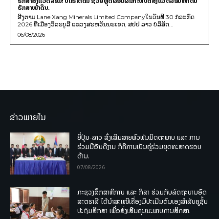
ຮັກສາສິ່ງແວດລ້ອມ! ບໍ່ແຮ່ໃຕ້ດິນ ຊ່ວຍຫຼຸດຜ່ອນຜົນກະທົບຕໍ່ສິ່ງແວດລ້ອມໜ້າດິນ
ຮັກສາໜ້າດິນ.
ອີງຕາມ Lane Xang Minerals Limited Companyໃນວັນທີ 30 ກໍລະກົດ
2026 ທີ່ເມືອງວິລະບູລີ ແຂວງສະຫວັນນະເຂດ, ສປປ ລາວ ບໍລິສັດ...
06/08/2026
ຂ່າວພາຍໃນ
ຍີ່ປຸ່ນ-ລາວ ສົ່ງເສີມສາຍພົວພັນມິດຕະພາບ ແລະ ການ
ຮ່ວມມືອັນດີງາມ ກໍຄືການເປັນຄູ່ຮ່ວມຍຸດທະສາດຮອບ
ດ້ານ.
07/08/2026
ກະຊວງສຶກສາທິການ ແລະ ກິລາ ຮ່ວມກັບລັດຖະບານອົດ
ສະຕຣາລີ ໄດ້ນຳສະເໜີເຄື່ອງມືປະເມີນຕົນເອງສຳລັບຄູຊັ້ນ
ປະຖົມສຶກສາ ເພື່ອສົ່ງເສີມຄຸນນະພາບການສຶກສາ.