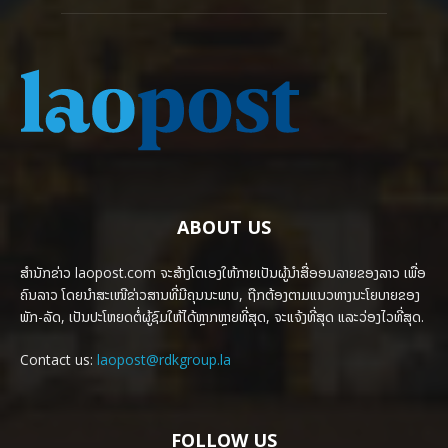
ABOUT US
ສຳນັກຂ່າວ laopost.com ຈະສ້າງໂຕເອງໃຫ້ກາຍເປັນຜູ້ນຳສື່ອອນລາຍຂອງລາວ ເພື່ອ
ຄົນລາວ ໂດຍນຳສະເໜີຂ່າວສານທີ່ມີຄຸນນະພາບ, ຖືກຕ້ອງຕາມແນວທາງນະໂຍບາຍຂອງ
ພັກ-ລັດ, ເປັນປະໂຫຍດຕໍ່ຜູ້ຊົມໃຫ້ໄດ້ຫຼາກຫຼາຍທີ່ສຸດ, ຈະແຈ້ງທີ່ສຸດ ແລະວ່ອງໄວທີ່ສຸດ.
Contact us:
laopost@rdkgroup.la
FOLLOW US