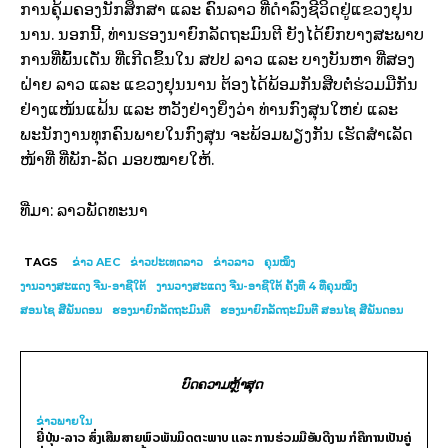
ການ​ຄຸ້ມ​ຄອງ​ນັກ​ສຶກສາ ​ແລະ ຄົນ​ລາວ ທີ່​ດຳລົງ​ຊີວິດ​ຢູ່​ແຂວງ​ຢຸນ
ນານ. ນອກ​ນີ້, ທ່ານ​ຮອງ​ນາຍົກລັດຖະມົນຕີ ຍັງ​ໄດ້​ຍົກ​ບາງ​ສະພາບ​
ການ​ທີ່​ພົ້ນ​ເດັ່ນ ທີ່​ເກີດ​ຂຶ້ນ​ໃນ ສປປ ລາວ ​ແລະ ບາງ​ບັນຫາ ​ທີ່​ສອງ​
ຝ່າຍ ລາວ ​ແລະ ​ແຂວງ​ຢຸນນານ ຕ້ອງ​ໄດ້​ພ້ອມ​ກັນ​ສືບຕໍ່ຮ່ວມ​ມື​ກັນ​
ຢ່າງ​ແໜ້ນ​ແຟ້ນ ​ແລະ ຫວັງ​ຢ່າງ​ຍິ່ງ​ວ່າ ທ່ານ​ກົງສຸນ​ໃຫຍ່ ​ແລະ
ພະນັກງານ​ທຸກ​ຄົນ​ພາຍ​ໃນ​ກົງສຸນ ຈະ​ພ້ອມພຽງກັນ ​ເຮັດ​ສຳ​ເລັດ
ໜ້າທີ່ ທີ່​ພັກ-ລັດ ມອບໝາຍ​ໃຫ້.
ທີ່ມາ: ລາວພັດທະນາ
TAGS
ຂ່າວ AEC
ຂ່າວປະເທດລາວ
ຂ່າວລາວ
ຄຸນ​ໝິງ
ງານ​ວາງສະ​ແດງ ຈີນ-​ອາຊີ​ໃຕ້
ງານ​ວາງສະ​ແດງ ຈີນ-​ອາຊີ​ໃຕ້ ຄັ້ງທີ 4 ທີ່​ຄຸນໝິງ
ສອນໄຊ ສີພັນດອນ
ຮອງນາຍົກລັດຖະມົນຕີ
ຮອງ​ນາຍົກລັດຖະມົນຕີ ສອນ​ໄຊ ສີ​ພັນ​ດອນ
ບົດຄວາມຫຼ້າສຸດ
ຂ່າວພາຍ​ໃນ
ຍີ່ປຸ່ນ-ລາວ ສົ່ງເສີມສາຍພົວພັນມິດຕະພາບ ແລະ ການຮ່ວມມືອັນດີງາມ ກໍຄືການເປັນຄູ່