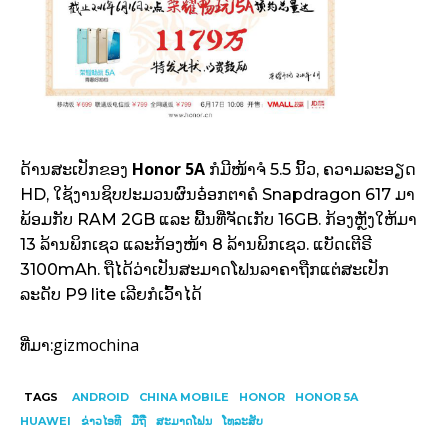
Honor 5A
ດ້ານສະເປັກຂອງ
ກໍມີໜ້າຈໍ 5.5 ນິ້ວ, ຄວາມລະອຽດ
HD, ໃຊ້ງານຊິບປະມວນຜົນອ໋ອກຕາຄໍ Snapdragon 617 ມາ
ພ້ອມກັບ RAM 2GB ແລະ ພື້ນທີ່ຈັດເກັບ 16GB. ກ້ອງຫຼັງໃຫ້ມາ
13 ລ້ານພິກເຊວ ແລະກ້ອງໜ້າ 8 ລ້ານພິກເຊວ. ແບັດເຕີຣີ
3100mAh. ຖືໄດ້ວ່າເປັນສະມາດໂຟນລາຄາຖືກແຕ່ສະເປັກ
ລະດັບ P9 lite ເລີຍກໍເວົ້າໄດ້
gizmochina
ທີ່ມາ:
TAGS
ANDROID
CHINA MOBILE
HONOR
HONOR 5A
HUAWEI
ຂ່າວໄອທີ
ມືຖື
ສະມາດໂຟນ
ໂທລະສັບ