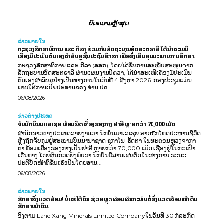
ບົດຄວາມຫຼ້າສຸດ
ຂ່າວພາຍ​ໃນ
ກະຊວງສຶກສາທິການ ແລະ ກິລາ ຮ່ວມກັບລັດຖະບານອົດສະຕຣາລີ ໄດ້ນຳສະເໜີ
ເຄື່ອງມືປະເມີນຕົນເອງສຳລັບຄູຊັ້ນປະຖົມສຶກສາ ເພື່ອສົ່ງເສີມຄຸນນະພາບການສຶກສາ.
ກະຊວງສຶກສາທິການ ແລະ ກິລາ (ສສກ), ໂດຍໄດ້ຮັບການສະໜັບສະໜູນຈາກ
ລັດຖະບານອົດສະຕຣາລີ ຜ່ານແຜນງານບີຄວາ, ໄດ້ນຳສະເໜີເຄື່ອງມືປະເມີນ
ຕົນເອງສຳລັບຄູຢ່າງເປັນທາງການໃນວັນທີ 4 ສິງຫາ 2026. ກອງປະຊຸມແມ່ນ
ພາຍໃຕ້ການເປັນປະທານຂອງ ທ່ານ ປອ...
06/08/2026
ຂ່າວຕ່າງປະເທດ
ຈັບນັກບິນມາເລເຊຍ ພ້ອມຍຶດເຄື່ອງຂອງກາງ ຢາອີ ຫຼາຍກວ່າ 70,000 ເມັດ
ສຳນັກຂ່າວຕ່າງປະເທດລາຍງານວ່າ ນັກບິນມາເລເຊຍ ອາດຖືກໂທດປະຫານຊີວິດ
ຫຼັງຖືກຈັບກຸມຢູ່ສະໜາມບິນນານາຊາດ ຊູກາໂນ-ຮັດຕາ ໃນນະຄອນຫຼວງຈາກາ
ຕາ ພ້ອມເຄື່ອງຂອງກາງເປັນຢາອີ ຫຼາຍກວ່າ 70,000 ເມັດ ເຊື່ອງຢູ່ໃນກະເປົາ
ເດີນທາງ ໂດຍຜົນກວດຍັງພົບວ່າ ນັກບິນມີສານເສບຕິດໃນຮ່າງກາຍ ຂະນະ
ປະຕິບັດໜ້າທີ່ຂັບເຮືອບິນໂດຍສານ...
06/08/2026
ຂ່າວພາຍ​ໃນ
ຮັກສາສິ່ງແວດລ້ອມ! ບໍ່ແຮ່ໃຕ້ດິນ ຊ່ວຍຫຼຸດຜ່ອນຜົນກະທົບຕໍ່ສິ່ງແວດລ້ອມໜ້າດິນ
ຮັກສາໜ້າດິນ.
ອີງຕາມ Lane Xang Minerals Limited Companyໃນວັນທີ 30 ກໍລະກົດ