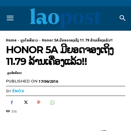
Home
ມູມໄອທີລາວ
Honor 5A ມີຍອດຈອງເຖິງ 11.79 ລ້ານເຄື່ອງແລ້ວ!!
HONOR 5A ມີຍອດຈອງເຖິງ
11.79 ລ້ານເຄື່ອງແລ້ວ!!
ມູມໄອທີລາວ
17/06/2016
PUBLISHED ON
BY
ÊNÖX
356