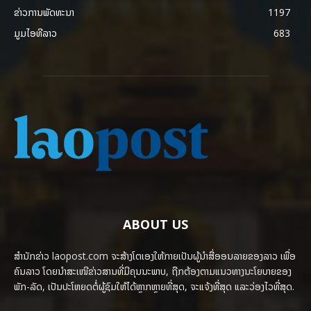
ຂ່າວການພັດທະນາ
1197
ມູມໄອທີລາວ
683
ABOUT US
ສຳນັກຂ່າວ laopost.com ຈະສ້າງໂຕເອງໃຫ້ກາຍເປັນຜູ້ນຳສື່ອອນລາຍຂອງລາວ ເພື່ອ
ຄົນລາວ ໂດຍນຳສະເໜີຂ່າວສານທີ່ມີຄຸນນະພາບ, ຖືກຕ້ອງຕາມແນວທາງນະໂຍບາຍຂອງ
ພັກ-ລັດ, ເປັນປະໂຫຍດຕໍ່ຜູ້ຊົມໃຫ້ໄດ້ຫຼາກຫຼາຍທີ່ສຸດ, ຈະແຈ້ງທີ່ສຸດ ແລະວ່ອງໄວທີ່ສຸດ.