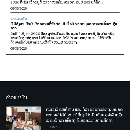
2026 ທີ່ເມືອງວິລະບູລີ ແຂວງສະຫວັນນະເຂດ, ສປປ ລາວ ບໍລິສັດ...
06/08/2026
ຂ່າວພາຍ​ໃນ
ພິທີລົງນາມບົດບັນທຶກຄວາມເຂົ້າໃຈຮ່ວມມື ເພື່ອພັດທະນາບຸກຄະລາກອນສື່ມວນຊົນ
ລາວ
ວັນທີ 4 ສິງຫາ 2026 ທີ່ສະຖາບັນສື່ມວນຊົນ ແລະ ໂຄສະນາ ສັງກັດສະຖາບັນ
ການເມືອງແຫ່ງຊາດ ໂຮ່ຈິມິນ ນະຄອນຮ່າໂນ້ຍ ສສ. ຫວຽດນາມ, ໄດ້ຈັດພິທີ
ລົງນາມບົດບັນທຶກຄວາມເຂົ້າໃຈຮ່ວມມື ລະຫວ່າງ...
06/08/2026
ຂ່າວພາຍໃນ
ກະຊວງສຶກສາທິການ ແລະ ກິລາ ຮ່ວມກັບລັດຖະບານອົດ
ສະຕຣາລີ ໄດ້ນຳສະເໜີເຄື່ອງມືປະເມີນຕົນເອງສຳລັບຄູຊັ້ນ
ປະຖົມສຶກສາ ເພື່ອສົ່ງເສີມຄຸນນະພາບການສຶກສາ.
06/08/2026