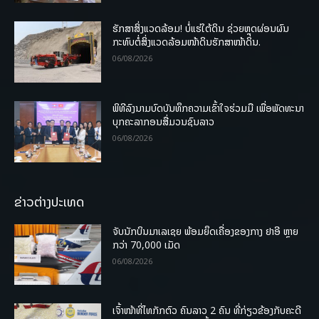
ຮັກສາສິ່ງແວດລ້ອມ! ບໍ່ແຮ່ໃຕ້ດິນ ຊ່ວຍຫຼຸດຜ່ອນຜົນ
ກະທົບຕໍ່ສິ່ງແວດລ້ອມໜ້າດິນຮັກສາໜ້າດິນ.
06/08/2026
ພິທີລົງນາມບົດບັນທຶກຄວາມເຂົ້າໃຈຮ່ວມມື ເພື່ອພັດທະນາ
ບຸກຄະລາກອນສື່ມວນຊົນລາວ
06/08/2026
ຂ່າວຕ່າງປະເທດ
ຈັບນັກບິນມາເລເຊຍ ພ້ອມຍຶດເຄື່ອງຂອງກາງ ຢາອີ ຫຼາຍ
ກວ່າ 70,000 ເມັດ
06/08/2026
ເຈົ້າໜ້າທີ່ໄທກັກຕົວ ຄົນລາວ 2 ຄົນ ທີ່ກ່ຽວຂ້ອງກັບຄະດີ