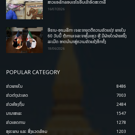
ສາວແອລັກລອບເຮໂຣອີນເຂົ້າອົດສະຕາລີ
16/07/2026
ອີຣານ-ອາເມລິກາ ເຈລະຈາຍຸດຕິຄວາມຂັດແຍ່ງ! ພາຍໃນ
60 ວັນນີ້ ຖ້າການເຈລະຈາຫຼົ້ມເຫຼວ ຫຼື ມີຝ່າຍໃດຝ່າຍໜຶ່ງ
ລະເມີດ ອາດນໍາມາສູ່ຄວາມຂັດແຍ້ງອີກຄັ້ງ
18/06/2026
POPULAR CATEGORY
ຂ່າວພາຍ​ໃນ
8486
ຂ່າວຕ່າງປະເທດ
7003
ຂ່າວທ້ອງຖິ່ນ
2484
ນານາສາລະ
1547
ຂ່າວເຫດການ
1278
ສຸຂະພາບ ແລະ ສີ່ງແວດລ້ອມ
1203