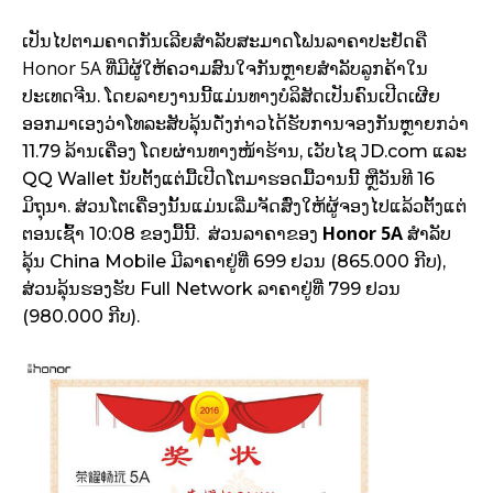
ເປັນໄປຕາມຄາດກັນເລີຍສຳລັບສະມາດໂຟນລາຄາປະຢັດຄື
Honor 5A
ທີ່ມີຜູ້ໃຫ້ຄວາມສົນໃຈກັນຫຼາຍສຳລັບລູກຄ້າໃນ
ປະເທດຈີນ. ໂດຍລາຍງານນີ້ແມ່ນທາງບໍລິສັດເປັນຄົນເປີດເຜີຍ
ອອກມາເອງວ່າໂທລະສັບລຸ້ນດັ່ງກ່າວໄດ້ຮັບການຈອງກັນຫຼາຍກວ່າ
11.79 ລ້ານເຄື່ອງ ໂດຍຜ່ານທາງໜ້າຮ້ານ, ເວັບໄຊ JD.com ແລະ
QQ Wallet ນັບຕັ້ງແຕ່ມື້ເປີດໂຕມາຮອດມື້ວານນີ້ ຫຼືວັນທີ 16
ມິຖຸນາ. ສ່ວນໂຕເຄື່ອງນັ້ນແມ່ນເລີ່ມຈັດສົ່ງໃຫ້ຜູ້ຈອງໄປແລ້ວຕັ້ງແຕ່
Honor 5A
ຕອນເຊົ້າ 10:08 ຂອງມື້ນີ້. ສ່ວນລາຄາຂອງ
ສຳລັບ
ລຸ້ນ China Mobile ມີລາຄາຢູ່ທີ່ 699 ຢວນ (865.000 ກີບ),
ສ່ວນລຸ້ນຮອງຮັບ Full Network ລາຄາຢູ່ທີ່ 799 ຢວນ
(980.000 ກີບ).