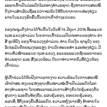
ລະ­ພາ​ເຂົ້າ​ເປັນ​ມໍ­ລະ­ດົກ​ໂລກທາງ​ທຳ​ມະ​ຊາດ ຊຶ່ງ​ຫາກ​ການ​ສະ­ເໜີ​
ດັ່ງກ່າວ​ສຳ­ເລັດ​ເຊື່ອ​ແນ່​ວ່າ​ຈະ​ເຮັດ​ໃຫ້​ບັນຍາ​ກາ​ການ­ທ່ອງ­ທ່ຽວ​
ພາຍ​ໃນ​ແຂວງ​ຄຶກ­ຄື້ນ​ຂຶ້ນ​ກວ່າ​ເກົ່າ​ຢ່າງ​ແນ່­ນອນ.
ກອງ​ປະ­ຊຸມ​ດັ່ງ­ກ່າວ​ໄດ້​ຈັດ​ຂຶ້ນ​ໃນ​ວັນທີ 14 ມີ​ຖຸ​ນາ 2016 ທີ່​ພະ​ແນກ
ຖວ​ທ ແຂວງ​ຄຳ​ມ່ວນ ໂດຍ​ການ​ເຂົ້າ​ຮ່ວມ​ເປັນປະ­ທານ​ຂອງທ່ານ ຄຳ​
ສີ ອຸດ​ທິ​ວົງ ຮອງເຈົ້າ­ແຂວງໆ​ຄຳ​ມ່ວນ, ທ່ານ ບົວ​ເງິນ ຊາພູ​ວົງ ຮອງ​
ລັດ­ຖະ­ມົນ­ຕີກະ­ຊວງ​ຖະ­ແຫຼງ ຂ່າວ​ວັດ­ທະ­ນະ­ທຳ ແລະ​ທ່ອງ​ທ່ຽວ, ມີ
ທ່ານ​ຫົວ­ໜ້າ​ພະ​ແນກ ຖວ​ທ ແຂວງ, ຄະນະ­ພະ​ແນກ​ຊັບ­ພະ­ຍາ­ກອນ​
ທຳ​ມະ​ຊາດ ແລະ ​ສິ່ງ­ແວ­ດລ້ອມ, ບັນ­ດາ​ທ່ານ​ຈາກກົມ​ທີ່​ກ່ຽວ​ຂ້ອງ​
ເຂົ້າ​ຮ່ວມ.
ຜູ້​ເຂົ້າ​ຮ່ວມ​ໄດ້​ຮັບ​ຟັງ​ການ​ລາຍ​ງານ ຄວາມ​ພ້ອມ​ໃນ​ການ​ສະ­ເໜີ​
ເອົາ​ປ່າ​ສະ ຫງວນ​ແຫ່ງ​ຊາດ​ຫິນ​ໜາມ​ໜໍ່​ເຂົ້າ​ເປັນ​ມໍລະ​ດົກ​ໂລກ​
ທາງ​ທຳ​ມະ​ຊາດ ໂດຍ​ສະເພາະ​ແມ່ນ​ການ​ສ້າງ​ກົນ​ໄກ​ຄຸ້ມ​ຄອງ​ຂັ້ນ
ສູນ​ກາງ ແລະ​ຂັ້ນ​ທ້ອງ­ຖິ່ນ, ແຜນ​ຄຸ້ມຄອງ, ຂອບ​ເຂດ​ຄຸ້ມ​ຄອງ,
ແຜນ­ທີ່, ທີ່​ຕັ້ງຂອງ​ພື້ນ​ທີ່​ມໍ­ລະ­ດົກ, ຄວາມ​ຫຍຸ້ງ­ຍາກ​ສິ່ງ ທ້າ​ທາຍ​ໃນ​