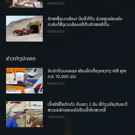
06/08/2026
ຮັກສາສິ່ງແວດລ້ອມ! ບໍ່ແຮ່ໃຕ້ດິນ ຊ່ວຍຫຼຸດຜ່ອນຜົນ
ກະທົບຕໍ່ສິ່ງແວດລ້ອມໜ້າດິນຮັກສາໜ້າດິນ.
06/08/2026
ຂ່າວຕ່າງປະເທດ
ຈັບນັກບິນມາເລເຊຍ ພ້ອມຍຶດເຄື່ອງຂອງກາງ ຢາອີ ຫຼາຍ
ກວ່າ 70,000 ເມັດ
06/08/2026
ເຈົ້າໜ້າທີ່ໄທກັກຕົວ ຄົນລາວ 2 ຄົນ ທີ່ກ່ຽວຂ້ອງກັບຄະດີ
ສາວແອລັກລອບເຮໂຣອີນເຂົ້າອົດສະຕາລີ
16/07/2026