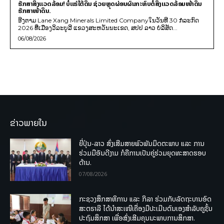
ຮັກສາສິ່ງແວດລ້ອມ! ບໍ່ແຮ່ໃຕ້ດິນ ຊ່ວຍຫຼຸດຜ່ອນຜົນກະທົບຕໍ່ສິ່ງແວດລ້ອມໜ້າດິນ
ຮັກສາໜ້າດິນ.
ອີງຕາມ Lane Xang Minerals Limited Companyໃນວັນທີ 30 ກໍລະກົດ
2026 ທີ່ເມືອງວິລະບູລີ ແຂວງສະຫວັນນະເຂດ, ສປປ ລາວ ບໍລິສັດ...
06/08/2026
ຂ່າວພາຍໃນ
ຍີ່ປຸ່ນ-ລາວ ສົ່ງເສີມສາຍພົວພັນມິດຕະພາບ ແລະ ການ
ຮ່ວມມືອັນດີງາມ ກໍຄືການເປັນຄູ່ຮ່ວມຍຸດທະສາດຮອບ
ດ້ານ.
07/08/2026
ກະຊວງສຶກສາທິການ ແລະ ກິລາ ຮ່ວມກັບລັດຖະບານອົດ
ສະຕຣາລີ ໄດ້ນຳສະເໜີເຄື່ອງມືປະເມີນຕົນເອງສຳລັບຄູຊັ້ນ
ປະຖົມສຶກສາ ເພື່ອສົ່ງເສີມຄຸນນະພາບການສຶກສາ.