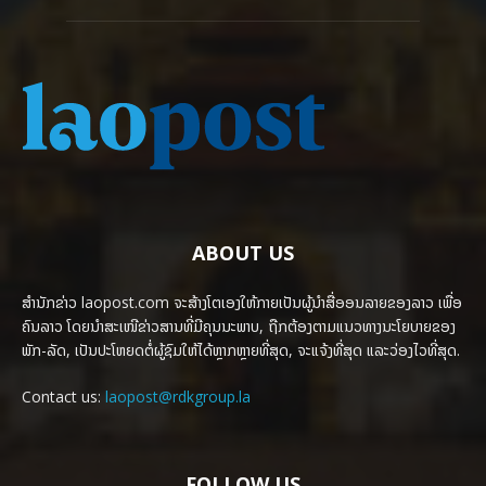
ABOUT US
ສຳນັກຂ່າວ laopost.com ຈະສ້າງໂຕເອງໃຫ້ກາຍເປັນຜູ້ນຳສື່ອອນລາຍຂອງລາວ ເພື່ອ
ຄົນລາວ ໂດຍນຳສະເໜີຂ່າວສານທີ່ມີຄຸນນະພາບ, ຖືກຕ້ອງຕາມແນວທາງນະໂຍບາຍຂອງ
ພັກ-ລັດ, ເປັນປະໂຫຍດຕໍ່ຜູ້ຊົມໃຫ້ໄດ້ຫຼາກຫຼາຍທີ່ສຸດ, ຈະແຈ້ງທີ່ສຸດ ແລະວ່ອງໄວທີ່ສຸດ.
Contact us:
laopost@rdkgroup.la
FOLLOW US