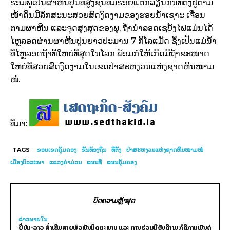
ຮອມ​ພູເປັນ​ຜາ​ຫີນ​ປູນ​ທີ່​ສູງ​ຊັນ​ທີ່​ມີ​ຮອຍ​ແຕກລຽນ​ກັນ​ທີ່​ຕັ້ງ​ຢູ່​ຕາມ​
ໜ້າ­ດິນ​ມີ​ລັກ​ສະນະ​ສວຍ​ສົດ​ງົດ​ງາມ​ຂອງ​ຮອຍ​ນ້ຳ​ເຊາະ ເຈື່ອນ​
ຕາມ​ຜາ​ຫີນ ແລະ​ຈຸດ​ສູງ​ສຸດ​ຂອງພູ, ຖ້ຳ​ນຳ​ລອດ​ເຊ​ບັ້ງ­ໄຟ​ແມ່ນ​ໄດ້​
ໄຫຼ​ລອດຜ່ານ​ຜາ​ຫີນ​ປູນ​ຍາວ​ປະ­ມານ 7 ກິ​ໂລແມັດ ຊຶ່ງ​ເປັນ​ແມ່­ນ້ຳ​
ທີ່​ໄຫຼ​ລອດ​ຖ້ຳ​ທີ່​ໃຫຍ່ທີ່​ສຸດ​ໃນ​ໂລກ ພ້ອມ​ກໍ່­ໃຫ້­ເກີດ​ມີ​ຖ້ຳ​ຂະໜາດ​
ໃຫຍ່​ທີ່​ສວຍ​ສົດ​ງົດ​ງາມ​ໃນ​ເຂດ​ປ່າສະ­ຫງວນ​ແຫ່ງ​ຊາດ​ຫີນ​ໜາມ​
ໝໍ.
ທີ່ມາ:
TAGS
ຂອບ​ເຂດ​ຄຸ້ມ​ຄອງ
ຂັ້ນ​ທ້ອງ­ຖິ່ນ
ທີ່​ຕັ້ງ
ປ່າ​ສະ­ຫງວນ​ແຫ່ງ​ຊາດ​ຫິນ​ໜາມໜໍ່
​ເມືອງ​ບົວ­ລະ­ພາ
ແຂວງຄຳມ່ວນ
ແຜນ­ທີ່
ແຜນ​ຄຸ້ມຄອງ
ບົດຄວາມຫຼ້າສຸດ
ຂ່າວພາຍ​ໃນ
ຍີ່ປຸ່ນ-ລາວ ສົ່ງເສີມສາຍພົວພັນມິດຕະພາບ ແລະ ການຮ່ວມມືອັນດີງາມ ກໍຄືການເປັນຄູ່