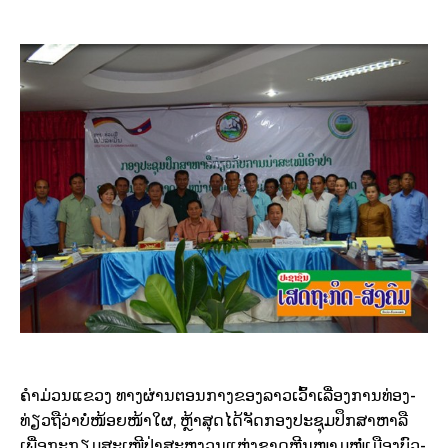
ຄຳ​ມ່ວນ​ແຂວງ ​ທາງ​ຜ່ານ​ຕອນກາງ­ຂອງ​ລາວ​ເວົ້າ​ເລື່ອງ​ການ­ທ່ອງ­
ທ່ຽວຖື​ວ່າ​ບໍ່​ໜ້ອຍ​ໜ້າ​ໃຜ, ຫຼ້າ​ສຸດ​ໄດ້​ຈັດ​ກອງປະ­ຊຸມ​ປຶກ­ສາ​ຫາ­ລື
ເພື່ອ​ກະ­ກຽມ​ສະ­ເໜີປ່າ​ສະ­ຫງວນ​ແຫ່ງ​ຊາດ​ຫີນ​ໜາມ​ໜໍ່ເມືອງ​ບົວ­