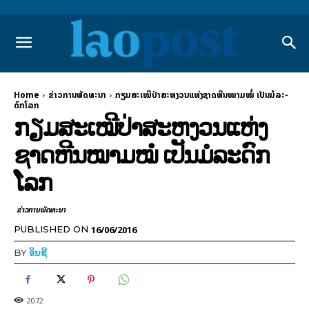
Home
ຂ່າວການພັດທະນາ
ກຽມ​ສະ­ເໝີ​ປ່າ​ສະ­ຫງວນ​ແຫ່ງ​ຊາດຫີນ​ໝາມ​ໝໍ່ ເປັນ​ມໍ­ລະ­
ດົກ​ໂລກ
ກຽມ​ສະ­ເໝີ​ປ່າ​ສະ­ຫງວນ​ແຫ່ງ​
ຊາດຫີນ​ໝາມ​ໝໍ່ ເປັນ​ມໍ­ລະ­ດົກ​
ໂລກ
ຂ່າວການພັດທະນາ
16/06/2016
PUBLISHED ON
BY
ອິນຊີ
2072