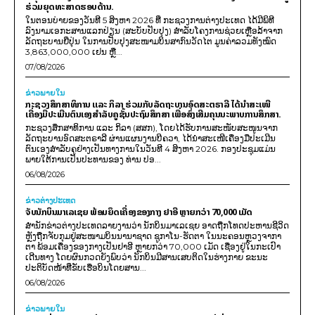
ຮ່ວມຍຸດທະສາດຮອບດ້ານ.
ໃນຕອນບ່າຍຂອງວັນທີ 5 ສິງຫາ 2026 ທີ່ ກະຊວງການຕ່າງປະເທດ ໄດ້ມີພິທີ
ລົງນາມເອກະສານແລກປ່ຽນ (ສະບັບປັບປຸງ) ສໍາລັບໂຄງການຊ່ວຍເຫຼືອລ້າຈາກ
ລັດຖະບານຍີ່ປຸ່ນ ໃນການປັບປຸງສະໜາມບິນສາກົນວັດໄຕ ມູນຄ່າລວມທັງໝົດ
3,863,000,000 ເຢນ ຫຼື...
07/08/2026
ຂ່າວພາຍ​ໃນ
ກະຊວງສຶກສາທິການ ແລະ ກິລາ ຮ່ວມກັບລັດຖະບານອົດສະຕຣາລີ ໄດ້ນຳສະເໜີ
ເຄື່ອງມືປະເມີນຕົນເອງສຳລັບຄູຊັ້ນປະຖົມສຶກສາ ເພື່ອສົ່ງເສີມຄຸນນະພາບການສຶກສາ.
ກະຊວງສຶກສາທິການ ແລະ ກິລາ (ສສກ), ໂດຍໄດ້ຮັບການສະໜັບສະໜູນຈາກ
ລັດຖະບານອົດສະຕຣາລີ ຜ່ານແຜນງານບີຄວາ, ໄດ້ນຳສະເໜີເຄື່ອງມືປະເມີນ
ຕົນເອງສຳລັບຄູຢ່າງເປັນທາງການໃນວັນທີ 4 ສິງຫາ 2026. ກອງປະຊຸມແມ່ນ
ພາຍໃຕ້ການເປັນປະທານຂອງ ທ່ານ ປອ...
06/08/2026
ຂ່າວຕ່າງປະເທດ
ຈັບນັກບິນມາເລເຊຍ ພ້ອມຍຶດເຄື່ອງຂອງກາງ ຢາອີ ຫຼາຍກວ່າ 70,000 ເມັດ
ສຳນັກຂ່າວຕ່າງປະເທດລາຍງານວ່າ ນັກບິນມາເລເຊຍ ອາດຖືກໂທດປະຫານຊີວິດ
ຫຼັງຖືກຈັບກຸມຢູ່ສະໜາມບິນນານາຊາດ ຊູກາໂນ-ຮັດຕາ ໃນນະຄອນຫຼວງຈາກາ
ຕາ ພ້ອມເຄື່ອງຂອງກາງເປັນຢາອີ ຫຼາຍກວ່າ 70,000 ເມັດ ເຊື່ອງຢູ່ໃນກະເປົາ
ເດີນທາງ ໂດຍຜົນກວດຍັງພົບວ່າ ນັກບິນມີສານເສບຕິດໃນຮ່າງກາຍ ຂະນະ
ປະຕິບັດໜ້າທີ່ຂັບເຮືອບິນໂດຍສານ...
06/08/2026
ຂ່າວພາຍ​ໃນ