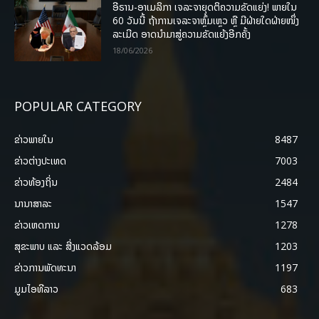
ອີຣານ-ອາເມລິກາ ເຈລະຈາຍຸດຕິຄວາມຂັດແຍ່ງ! ພາຍໃນ
60 ວັນນີ້ ຖ້າການເຈລະຈາຫຼົ້ມເຫຼວ ຫຼື ມີຝ່າຍໃດຝ່າຍໜຶ່ງ
ລະເມີດ ອາດນໍາມາສູ່ຄວາມຂັດແຍ້ງອີກຄັ້ງ
18/06/2026
POPULAR CATEGORY
ຂ່າວພາຍ​ໃນ
8487
ຂ່າວຕ່າງປະເທດ
7003
ຂ່າວທ້ອງຖິ່ນ
2484
ນານາສາລະ
1547
ຂ່າວເຫດການ
1278
ສຸຂະພາບ ແລະ ສີ່ງແວດລ້ອມ
1203
ຂ່າວການພັດທະນາ
1197
ມູມໄອທີລາວ
683