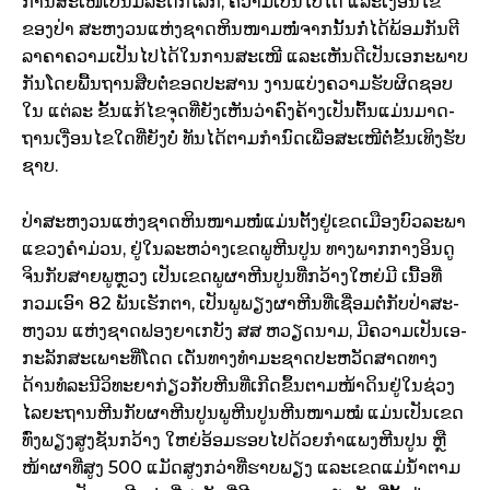
ການ​ສະ­ເໜີ​ເປັນ​ມໍ­ລະ­ດົກ​ໂລກ, ຄວາມ​ເປັນ​ໄປ​ໄດ້ ແລະ​ເງື່ອນ­ໄຂ​
ຂອງ​ປ່າ ສະ­ຫງວນ​ແຫ່ງ​ຊາດ​ຫິນ​ໜາມ​ໜໍ່​ຈາກ​ນັ້ນກໍ່​ໄດ້​ພ້ອມ​ກັນ​ຕີ​
ລາ­ຄາ​ຄວາມ​ເປັນ​ໄປ​ໄດ້ໃນ​ການ​ສະ­ເໜີ ແລະ​ເຫັນ​ດີ​ເປັນ​ເອ­ກະພາບ​
ກັນ​ໂດຍ​ພື້ນ­ຖານ​ສືບ­ຕໍ່​ຂອດ​ປະ­ສານ ງານ​ແບ່ງ​ຄວາມ​ຮັບ­ຜິດ­ຊອບ​
ໃນ ແຕ່​ລະ ຂັ້ນ​ແກ້​ໄຂ​ຈຸດ​ທີ່​ຍັງ​ເຫັນ​ວ່າ​ຄົງ​ຄ້າງ​ເປັນ­ຕົ້ນ​ແມ່ນ​ມາດ­
ຖານ​ເງື່ອນ­ໄຂ​ໃດ​ທີ່​ຍັງ​ບໍ່ ທັນ​ໄດ້​ຕາມ​ກຳ­ນົດ​ເພື່ອ​ສະ­ເໜີ​ຕໍ່​ຂັ້ນ​ເທິງ​ຮັບ​
ຊາບ.
ປ່າ​ສະ­ຫງວນ​ແຫ່ງ​ຊາດ​ຫິນ​ໜາມໜໍ່​ແມ່ນ​ຕັ້ງ​ຢູ່​ເຂດ​ເມືອງ​ບົວ­ລະ­ພາ
ແຂວງຄຳ​ມ່ວນ, ຢູ່​ໃນ​ລະ­ຫວ່າງ​ເຂດ​ພູ​ຫີນ​ປູນ ທາງ​ພາກ​ກາງ​ອິນ​ດູ​
ຈິນ​ກັບ​ສາຍ­ພູ​ຫຼວງ ເປັນ​ເຂດ​ພູ­ຜາ​ຫີນ​ປູນ​ທີ່​ກວ້າງ​ໃຫຍ່​ມີ ເນື້ອ­ທີ່​
ກວມ​ເອົາ 82 ພັນ​ເຮັກ­ຕາ, ເປັນພູ​ພຽງ​ຜາ​ຫີນ​ທີ່​ເຊື່ອມ​ຕໍ່​ກັບ​ປ່າ​ສະ­
ຫງວນ ແຫ່ງ​ຊາດ​ຟອງ​ຍາ​ເກ​ບັງ ສສ ຫວຽດ­ນາມ, ມີ​ຄວາມ​ເປັນ​ເອ­
ກະ­ລັກ​ສະ­ເພາະ​ທີ່​ໂດດ ເດັ່ນ​ທາງ​ທຳ​ມະ​ຊາດ​ປະ­ຫວັດ­ສາດ​ທາງ
ດ້ານ​ທໍ­ລະ­ນີ­ວິ­ທະ­ຍາ​ກ່ຽວ​ກັບ​ຫີນ​ທີ່​ເກີດຂຶ້ນ​ຕາມ​ໜ້າ­ດິນ​ຢູ່​ໃນ​ຊ່ວງ​
ໄລ­ຍະ​ຖານຫີນ​ກັບ​ຜາ​ຫີນ​ປູນພູ​ຫີນ​ປູນ​ຫີນ​ໜາມ​ໝໍ ແມ່ນ​ເປັນ​ເຂດ​
ທົ່ງ­ພຽງ​ສູງ​ຊັນ​ກວ້າງ ໃຫຍ່​ອ້ອມ​ຮອບ​ໄປ​ດ້ວຍ​ກຳ­ແພງ​ຫີນ​ປູນ ຫຼື
ໜ້າ­ຜາ​ທີ່​ສູງ 500 ແມັດ​ສູງ​ກວ່າ​ທີ່ຮາບ​ພຽງ ແລະ​ເຂດ​ແມ່­ນ້ຳ​ຕາມ​