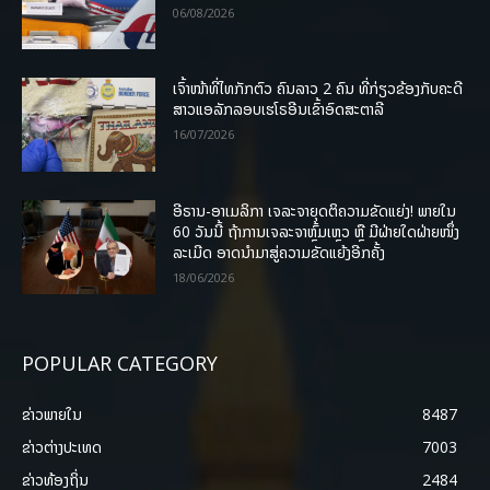
06/08/2026
ເຈົ້າໜ້າທີ່ໄທກັກຕົວ ຄົນລາວ 2 ຄົນ ທີ່ກ່ຽວຂ້ອງກັບຄະດີ
ສາວແອລັກລອບເຮໂຣອີນເຂົ້າອົດສະຕາລີ
16/07/2026
ອີຣານ-ອາເມລິກາ ເຈລະຈາຍຸດຕິຄວາມຂັດແຍ່ງ! ພາຍໃນ
60 ວັນນີ້ ຖ້າການເຈລະຈາຫຼົ້ມເຫຼວ ຫຼື ມີຝ່າຍໃດຝ່າຍໜຶ່ງ
ລະເມີດ ອາດນໍາມາສູ່ຄວາມຂັດແຍ້ງອີກຄັ້ງ
18/06/2026
POPULAR CATEGORY
ຂ່າວພາຍ​ໃນ
8487
ຂ່າວຕ່າງປະເທດ
7003
ຂ່າວທ້ອງຖິ່ນ
2484