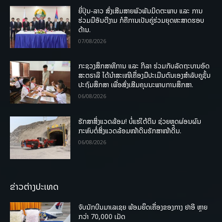
ຍີ່ປຸ່ນ-ລາວ ສົ່ງເສີມສາຍພົວພັນມິດຕະພາບ ແລະ ການ
ຮ່ວມມືອັນດີງາມ ກໍຄືການເປັນຄູ່ຮ່ວມຍຸດທະສາດຮອບ
ດ້ານ.
07/08/2026
ກະຊວງສຶກສາທິການ ແລະ ກິລາ ຮ່ວມກັບລັດຖະບານອົດ
ສະຕຣາລີ ໄດ້ນຳສະເໜີເຄື່ອງມືປະເມີນຕົນເອງສຳລັບຄູຊັ້ນ
ປະຖົມສຶກສາ ເພື່ອສົ່ງເສີມຄຸນນະພາບການສຶກສາ.
06/08/2026
ຮັກສາສິ່ງແວດລ້ອມ! ບໍ່ແຮ່ໃຕ້ດິນ ຊ່ວຍຫຼຸດຜ່ອນຜົນ
ກະທົບຕໍ່ສິ່ງແວດລ້ອມໜ້າດິນຮັກສາໜ້າດິນ.
06/08/2026
ຂ່າວຕ່າງປະເທດ
ຈັບນັກບິນມາເລເຊຍ ພ້ອມຍຶດເຄື່ອງຂອງກາງ ຢາອີ ຫຼາຍ
ກວ່າ 70,000 ເມັດ