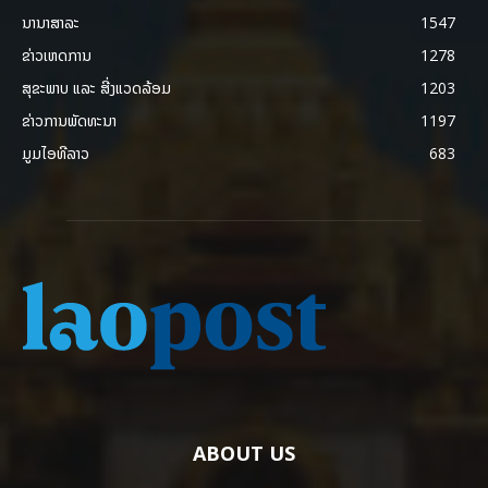
ນານາສາລະ
1547
ຂ່າວເຫດການ
1278
ສຸຂະພາບ ແລະ ສີ່ງແວດລ້ອມ
1203
ຂ່າວການພັດທະນາ
1197
ມູມໄອທີລາວ
683
ABOUT US