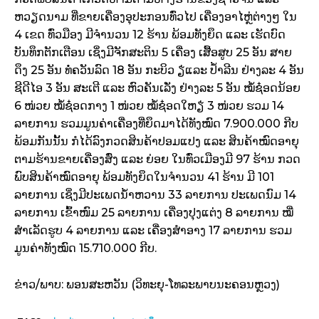
ຫວຽດນາມ ທີ່ຂາຍເຄື່ອງອຸປະກອນທົ່ວໄປ ເຄື່ອງອາໄຫຼ່ຕ່າງໆ ໃນ
4 ເຂດ ທົ່ວມືອງ ມີຈຳນວນ 12 ຮ້ານ ພ້ອມທັງຍຶດ ແລະ ເຮັດບົດ
ບັນທຶກຕັກເຕືອນ ເຊິ່ງມີຈັກສະຕິນ 5 ເຄື່ອງ ເສື້ອສູບ 25 ອັນ ສາຍ
ດຶງ 25 ອັນ ທໍ່ຄວັນລົດ 18 ອັນ ກະບິວ ຽ່ແລະ ປ້ຳລີນ ຢ່າງລະ 4 ອັນ
ຊີດີໄອ 3 ອັນ ສະເຕີ ແລະ ຫົວຄັນເລັ່ງ ຢ່າງລະ 5 ອັນ ໝໍ້ຊ໋ອດນ້ອຍ
6 ໜ່ວຍ ໝໍ້ຊ໋ອດກາງ 1 ໜ່ວຍ ໝໍ້ຊ໋ອດໃຫຽ່ 3 ໜ່ວຍ ຮວມ 14
ລາຍການ ຮວມມູນຄ່າເຄື່ອງທີ່ຍຶດມາໄດ້ທັງໝົດ 7.900.000 ກີບ
ພ້ອມກັນນັ້ນ ກໍໄດ້ລົງກວດສິນຄ້າປອມແປງ ແລະ ສິນຄ້າໝົດອາຍຸ
ຕາມຮ້ານຂາຍເຄື່ອງສົ່ງ ແລະ ຍ່ອຍ ໃນທົ່ວເມືອງມີ 97 ຮ້ານ ກວດ
ພົບສິນຄ້າໝົດອາຍຸ ພ້ອມທັງຍຶດໃນຈຳນວນ 41 ຮ້ານ ມີ 101
ລາຍການ ເຊິ່ງມີປະເພດນ້ຳຫວານ 33 ລາຍການ ປະເພດນົມ 14
ລາຍການ ເຂົ້າໜົມ 25 ລາຍການ ເຄື່ອງປຸງແຕ່ງ 8 ລາຍການ ໝີ່
ສຳເລັດຮູບ 4 ລາຍການ ແລະ ເຄື່ອງສຳອາງ 17 ລາຍການ ຮວມ
ມູນຄ່າທັງໝົດ 15.710.000 ກີບ.
ຂ່າວ/ພາບ: ພອນສະຫວັນ (ວິທະຍຸ-ໂທລະພາບນະຄອນຫຼວງ)