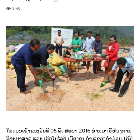
3145
ໃນຕອນເຊົ້າຂອງວັນທີ 05 ພຶດສະພາ 2016 ຜ່ານມາ ທີ່ຫ້ອງການ
ວິທະຍາສາດ ແລະ ເຕັກໂນໂລຊີ ເມືອງຄູນຄໍາ ແຂວງຄໍາມ່ວນ ໄດ້ມີ