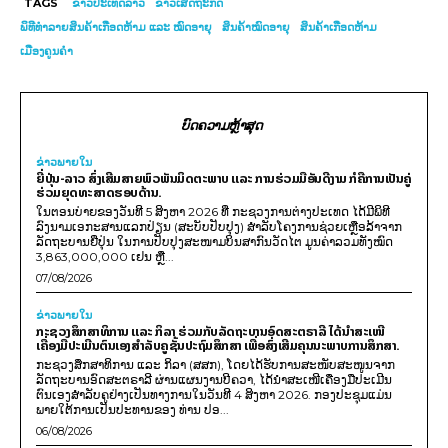
TAGS
ຂ່າວປະເທດລາວ
ຂ່າວເສດຖະກິດ
ພິທີທຳລາຍສິນຄ້າເກືອດຫ້າມ ແລະ ໝົດອາຍຸ
ສິນ​ຄ້າ​ໝົດ​ອາ​ຍຸ
ສິນຄ້າເກືອດຫ້າມ
ເມືອງຄູນຄຳ
ບົດຄວາມຫຼ້າສຸດ
ຂ່າວພາຍ​ໃນ
ຍີ່ປຸ່ນ-ລາວ ສົ່ງເສີມສາຍພົວພັນມິດຕະພາບ ແລະ ການຮ່ວມມືອັນດີງາມ ກໍຄືການເປັນຄູ່
ຮ່ວມຍຸດທະສາດຮອບດ້ານ.
ໃນຕອນບ່າຍຂອງວັນທີ 5 ສິງຫາ 2026 ທີ່ ກະຊວງການຕ່າງປະເທດ ໄດ້ມີພິທີ
ລົງນາມເອກະສານແລກປ່ຽນ (ສະບັບປັບປຸງ) ສໍາລັບໂຄງການຊ່ວຍເຫຼືອລ້າຈາກ
ລັດຖະບານຍີ່ປຸ່ນ ໃນການປັບປຸງສະໜາມບິນສາກົນວັດໄຕ ມູນຄ່າລວມທັງໝົດ
3,863,000,000 ເຢນ ຫຼື...
07/08/2026
ຂ່າວພາຍ​ໃນ
ກະຊວງສຶກສາທິການ ແລະ ກິລາ ຮ່ວມກັບລັດຖະບານອົດສະຕຣາລີ ໄດ້ນຳສະເໜີ
ເຄື່ອງມືປະເມີນຕົນເອງສຳລັບຄູຊັ້ນປະຖົມສຶກສາ ເພື່ອສົ່ງເສີມຄຸນນະພາບການສຶກສາ.
ກະຊວງສຶກສາທິການ ແລະ ກິລາ (ສສກ), ໂດຍໄດ້ຮັບການສະໜັບສະໜູນຈາກ
ລັດຖະບານອົດສະຕຣາລີ ຜ່ານແຜນງານບີຄວາ, ໄດ້ນຳສະເໜີເຄື່ອງມືປະເມີນ
ຕົນເອງສຳລັບຄູຢ່າງເປັນທາງການໃນວັນທີ 4 ສິງຫາ 2026. ກອງປະຊຸມແມ່ນ
ພາຍໃຕ້ການເປັນປະທານຂອງ ທ່ານ ປອ...
06/08/2026