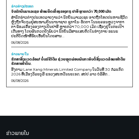
ຂ່າວຕ່າງປະເທດ
ຈັບນັກບິນມາເລເຊຍ ພ້ອມຍຶດເຄື່ອງຂອງກາງ ຢາອີ ຫຼາຍກວ່າ 70,000 ເມັດ
ສຳນັກຂ່າວຕ່າງປະເທດລາຍງານວ່າ ນັກບິນມາເລເຊຍ ອາດຖືກໂທດປະຫານຊີວິດ
ຫຼັງຖືກຈັບກຸມຢູ່ສະໜາມບິນນານາຊາດ ຊູກາໂນ-ຮັດຕາ ໃນນະຄອນຫຼວງຈາກາ
ຕາ ພ້ອມເຄື່ອງຂອງກາງເປັນຢາອີ ຫຼາຍກວ່າ 70,000 ເມັດ ເຊື່ອງຢູ່ໃນກະເປົາ
ເດີນທາງ ໂດຍຜົນກວດຍັງພົບວ່າ ນັກບິນມີສານເສບຕິດໃນຮ່າງກາຍ ຂະນະ
ປະຕິບັດໜ້າທີ່ຂັບເຮືອບິນໂດຍສານ...
06/08/2026
ຂ່າວພາຍ​ໃນ
ຮັກສາສິ່ງແວດລ້ອມ! ບໍ່ແຮ່ໃຕ້ດິນ ຊ່ວຍຫຼຸດຜ່ອນຜົນກະທົບຕໍ່ສິ່ງແວດລ້ອມໜ້າດິນ
ຮັກສາໜ້າດິນ.
ອີງຕາມ Lane Xang Minerals Limited Companyໃນວັນທີ 30 ກໍລະກົດ
2026 ທີ່ເມືອງວິລະບູລີ ແຂວງສະຫວັນນະເຂດ, ສປປ ລາວ ບໍລິສັດ...
06/08/2026
ຂ່າວພາຍໃນ