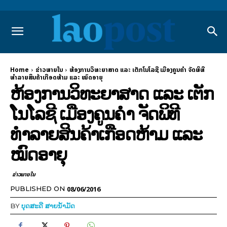
Home
ຂ່າວພາຍ​ໃນ
ຫ້ອງການວິທະຍາສາດ ແລະ ເຕັກໂນໂລຊີ ເມືອງຄູນຄຳ ຈັດພິທີ
ທຳລາຍສິນຄ້າເກືອດຫ້າມ ແລະ ໝົດອາຍຸ
ຫ້ອງການວິທະຍາສາດ ແລະ ເຕັກ
ໂນໂລຊີ ເມືອງຄູນຄຳ ຈັດພິທີ
ທຳລາຍສິນຄ້າເກືອດຫ້າມ ແລະ
ໝົດອາຍຸ
ຂ່າວພາຍ​ໃນ
08/06/2016
PUBLISHED ON
BY
ບຸດສະດີ ສາຍນ້ຳມັດ