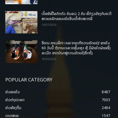
ເຈົ້າໜ້າທີ່ໄທກັກຕົວ ຄົນລາວ 2 ຄົນ ທີ່ກ່ຽວຂ້ອງກັບຄະດີ
ສາວແອລັກລອບເຮໂຣອີນເຂົ້າອົດສະຕາລີ
16/07/2026
ອີຣານ-ອາເມລິກາ ເຈລະຈາຍຸດຕິຄວາມຂັດແຍ່ງ! ພາຍໃນ
60 ວັນນີ້ ຖ້າການເຈລະຈາຫຼົ້ມເຫຼວ ຫຼື ມີຝ່າຍໃດຝ່າຍໜຶ່ງ
ລະເມີດ ອາດນໍາມາສູ່ຄວາມຂັດແຍ້ງອີກຄັ້ງ
18/06/2026
POPULAR CATEGORY
ຂ່າວພາຍ​ໃນ
8487
ຂ່າວຕ່າງປະເທດ
7003
ຂ່າວທ້ອງຖິ່ນ
2484
ນານາສາລະ
1547