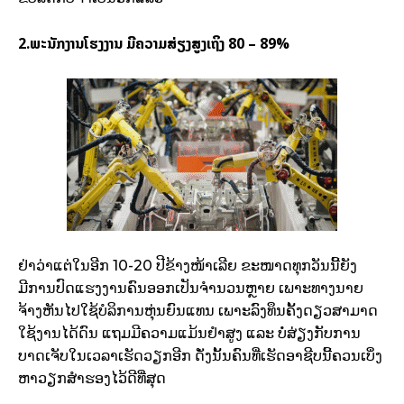
2.ພະນັກງານໂຮງງານ ມີຄວາມສ່ຽງສູງເຖິງ 80 – 89%
ຢ່າວ່າແຕ່ໃນອີກ 10-20 ປີຂ້າງໜ້າເລີຍ ຂະໜາດທຸກວັນນີ້ຍັງ
ມີການປົດແຮງງານຄົນອອກເປັນຈຳນວນຫຼາຍ ເພາະທາງນາຍ
ຈ້າງຫັນໄປໃຊ້ບໍລິການຫຸ່ນຍົນແທນ ເພາະລົງທຶນຄັ້ງດຽວສາມາດ
ໃຊ້ງານໄດ້ດົນ ແຖມມີຄວາມແມ້ນຢຳສູງ ແລະ ບໍ່ສ່ຽງກັບການ
ບາດເຈັບໃນເວລາເຮັດວຽກອີກ ດັ່ງນັ້ນຄົນທີ່ເຮັດອາຊີບນີ້ຄວນເບິ່ງ
ຫາວຽກສຳຮອງໄວ້ດີທີ່ສຸດ