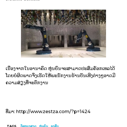
ເນື່ອງຈາກໃນອານາຄົດ ຫຸ່ນຍົນຈະສາມາດປະສົມຄັອກເທລໄດ້
ໂດຍບໍ່ຜິດພາດຈິ່ງເຮັດໃຫ້ພະນັກງານຮ້ານບັນເທີງຕ່າງໆອາດມີ
ຄວາມສ່ຽງທີ່ຈະຕົກງານ
ທີ່ມາ: http://www.zestza.com/?p=1424
TAGS
ວິທະຍາສາດ
ຫຸ່ນຍົນ
ອາຊີບ