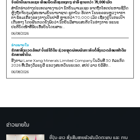
ຈັບນັກບິນມາເລເຊຍ ພ້ອມຍຶດເຄື່ອງຂອງກາງ ຢາອີ ຫຼາຍກວ່າ 70,000 ເມັດ
ສຳນັກຂ່າວຕ່າງປະເທດລາຍງານວ່າ ນັກບິນມາເລເຊຍ ອາດຖືກໂທດປະຫານຊີວິດ
ຫຼັງຖືກຈັບກຸມຢູ່ສະໜາມບິນນານາຊາດ ຊູກາໂນ-ຮັດຕາ ໃນນະຄອນຫຼວງຈາກາ
ຕາ ພ້ອມເຄື່ອງຂອງກາງເປັນຢາອີ ຫຼາຍກວ່າ 70,000 ເມັດ ເຊື່ອງຢູ່ໃນກະເປົາ
ເດີນທາງ ໂດຍຜົນກວດຍັງພົບວ່າ ນັກບິນມີສານເສບຕິດໃນຮ່າງກາຍ ຂະນະ
ປະຕິບັດໜ້າທີ່ຂັບເຮືອບິນໂດຍສານ...
06/08/2026
ຂ່າວພາຍ​ໃນ
ຮັກສາສິ່ງແວດລ້ອມ! ບໍ່ແຮ່ໃຕ້ດິນ ຊ່ວຍຫຼຸດຜ່ອນຜົນກະທົບຕໍ່ສິ່ງແວດລ້ອມໜ້າດິນ
ຮັກສາໜ້າດິນ.
ອີງຕາມ Lane Xang Minerals Limited Companyໃນວັນທີ 30 ກໍລະກົດ
2026 ທີ່ເມືອງວິລະບູລີ ແຂວງສະຫວັນນະເຂດ, ສປປ ລາວ ບໍລິສັດ...
06/08/2026
ຂ່າວພາຍໃນ
ຍີ່ປຸ່ນ-ລາວ ສົ່ງເສີມສາຍພົວພັນມິດຕະພາບ ແລະ ການ