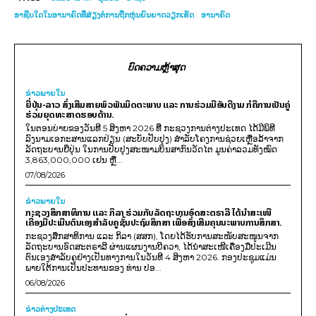
ອາຊີບໃດໃນອານາຄົດທີ່ສ່ຽງຕໍ່ການຖືກຫຸ່ນຍົນຍາດວຽກເຮັດ
ອານາຄົດ
ບົດຄວາມຫຼ້າສຸດ
ຂ່າວພາຍ​ໃນ
ຍີ່ປຸ່ນ-ລາວ ສົ່ງເສີມສາຍພົວພັນມິດຕະພາບ ແລະ ການຮ່ວມມືອັນດີງາມ ກໍຄືການເປັນຄູ່
ຮ່ວມຍຸດທະສາດຮອບດ້ານ.
ໃນຕອນບ່າຍຂອງວັນທີ 5 ສິງຫາ 2026 ທີ່ ກະຊວງການຕ່າງປະເທດ ໄດ້ມີພິທີ
ລົງນາມເອກະສານແລກປ່ຽນ (ສະບັບປັບປຸງ) ສໍາລັບໂຄງການຊ່ວຍເຫຼືອລ້າຈາກ
ລັດຖະບານຍີ່ປຸ່ນ ໃນການປັບປຸງສະໜາມບິນສາກົນວັດໄຕ ມູນຄ່າລວມທັງໝົດ
3,863,000,000 ເຢນ ຫຼື...
07/08/2026
ຂ່າວພາຍ​ໃນ
ກະຊວງສຶກສາທິການ ແລະ ກິລາ ຮ່ວມກັບລັດຖະບານອົດສະຕຣາລີ ໄດ້ນຳສະເໜີ
ເຄື່ອງມືປະເມີນຕົນເອງສຳລັບຄູຊັ້ນປະຖົມສຶກສາ ເພື່ອສົ່ງເສີມຄຸນນະພາບການສຶກສາ.
ກະຊວງສຶກສາທິການ ແລະ ກິລາ (ສສກ), ໂດຍໄດ້ຮັບການສະໜັບສະໜູນຈາກ
ລັດຖະບານອົດສະຕຣາລີ ຜ່ານແຜນງານບີຄວາ, ໄດ້ນຳສະເໜີເຄື່ອງມືປະເມີນ
ຕົນເອງສຳລັບຄູຢ່າງເປັນທາງການໃນວັນທີ 4 ສິງຫາ 2026. ກອງປະຊຸມແມ່ນ
ພາຍໃຕ້ການເປັນປະທານຂອງ ທ່ານ ປອ...
06/08/2026
ຂ່າວຕ່າງປະເທດ