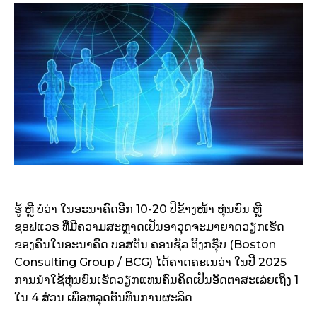
ຮູ້ ຫຼື ບໍ່ວ່າ ໃນອະນາຄົດອີກ 10-20 ປີຂ້າງໜ້າ ຫຸ່ນຍົນ ຫຼື
ຊອຟແວຣ ທີ່ມີຄວາມສະຫຼາດເປັນອາວຸດຈະມາຍາດວຽກເຮັດ
ຂອງຄົນໃນອະນາຄົດ ບອສຕັນ ຄອນຊັລ ຕິ້ງກຣຸ໊ບ (Boston
Consulting Group / BCG) ໄດ້ຄາດຄະເນວ່າ ໃນປີ 2025
ການນຳໃຊ້ຫຸ່ນຍົນເຮັດວຽກແທນຄົນຄິດເປັນອັດຕາສະເລ່ຍເຖິງ 1
ໃນ 4 ສ່ວນ ເພື່ອຫລຸດຕົ້ນທຶນການຜະລິດ