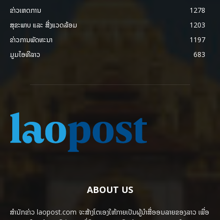
ຂ່າວເຫດການ
1278
ສຸຂະພາບ ແລະ ສີ່ງແວດລ້ອມ
1203
ຂ່າວການພັດທະນາ
1197
ມູມໄອທີລາວ
683
ABOUT US
ສຳນັກຂ່າວ laopost.com ຈະສ້າງໂຕເອງໃຫ້ກາຍເປັນຜູ້ນຳສື່ອອນລາຍຂອງລາວ ເພື່ອ