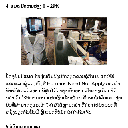
4. ແພດ ມີຄວາມສ່ຽງ 0 – 29%
ປັດຈຸບັນນີ້ແພດ ກັບຫຸ່ນຍົນຍັງເຮັດວຽກຄວບຄູ່ກັນໄປ ແຕ່ເຈີຣີ
ແຄບແລນຜູ້ແຕ່ງໜັງສື Humans Need Not Apply ບອກວ່າ
ທ້າຍທີ່ສຸດແລ້ວຫາກພິສູດໄດ້ວ່າຫຸ່ນຍົນຫາກເປັນທາງເລືອກທີ່ດີ
ກວ່າ ຄົນໄຂ້ກໍ່ອາດຍອມເສຍເງິນເລັກໜ້ອຍເພື່ອຈະໄປພົບແພດຫຸ່ນ
ຍົນທີ່ສາມາດດູແລເອົາໃຈໃສ່ໄດ້ຫຼາຍກວ່າ ດີກ່ວາໄປພົບແພດທີ່
ຫຍຸ້ງວຽກຈົນລົ້ນມື ຫຼື ແພດທີ່ບໍ່ມັກໃສ່ໃຈຄົນເຈັບ
5.ບໍລິການ ຄັອກເທລ