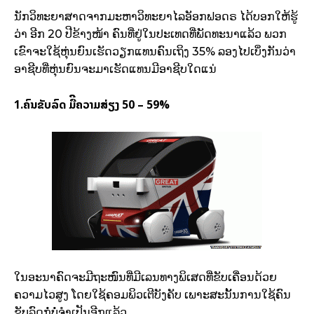
ນັກວິທະຍາສາດຈາກມະຫາວິທະຍາໄລອັອກຟອດຣ ໄດ້ບອກໃຫ້ຮູ້
ວ່າ ອີກ 20 ປີຂ້າງໜ້າ ຄົນທີ່ຢູ່ໃນປະເທດທີ່ພັດທະນາແລ້ວ ພວກ
ເຂົາຈະໃຊ້ຫຸ່ນຍົນເຮັດວຽກແທນຄົນເຖິງ 35% ລອງໄປເບິ່ງກັນວ່າ
ອາຊີບທີ່ຫຸ່ນຍົນຈະມາເຮັດແທນມີອາຊີບໃດແນ່
1.ຄົນຂັບລົດ ມືີຄວາມສ່ຽງ 50 – 59%
ໃນອະນາຄົດຈະມີຖະໜົນທີ່ມີເລນທາງພິເສດທີ່ຂັບເຄື່ອນດ້ວຍ
ຄວາມໄວສູງ ໂດຍໃຊ້ຄອມພິວເຕີບັງຄັບ ເພາະສະນັ້ນການໃຊ້ຄົນ
ຂັບລົດກໍ່ບໍ່ຈຳເປັນອີກແລ້ວ