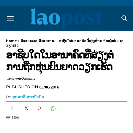
Home
ວິທະຍາສາດ-ວິທະຍາການ
ອາຊີບໃດໃນອານາຄົດທີ່ສ່ຽງຕໍ່ການຖືກຫຸ່ນຍົນຍາດ
ວຽກເຮັດ
ອາຊີບໃດໃນອານາຄົດທີ່ສ່ຽງຕໍ່
ການຖືກຫຸ່ນຍົນຍາດວຽກເຮັດ
ວິທະຍາສາດ-ວິທະຍາການ
03/06/2016
PUBLISHED ON
BY
ບຸດສະດີ ສາຍນ້ຳມັດ
1506