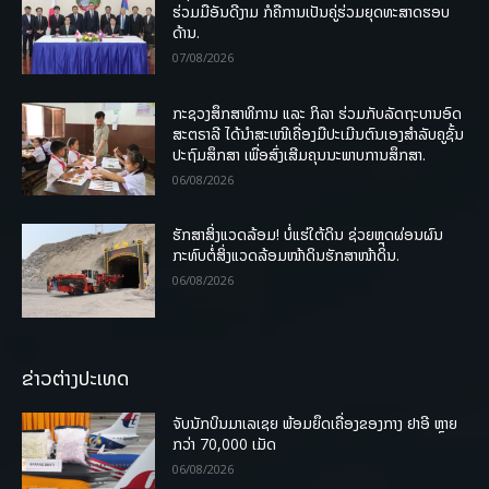
ຮ່ວມມືອັນດີງາມ ກໍຄືການເປັນຄູ່ຮ່ວມຍຸດທະສາດຮອບ
ດ້ານ.
07/08/2026
ກະຊວງສຶກສາທິການ ແລະ ກິລາ ຮ່ວມກັບລັດຖະບານອົດ
ສະຕຣາລີ ໄດ້ນຳສະເໜີເຄື່ອງມືປະເມີນຕົນເອງສຳລັບຄູຊັ້ນ
ປະຖົມສຶກສາ ເພື່ອສົ່ງເສີມຄຸນນະພາບການສຶກສາ.
06/08/2026
ຮັກສາສິ່ງແວດລ້ອມ! ບໍ່ແຮ່ໃຕ້ດິນ ຊ່ວຍຫຼຸດຜ່ອນຜົນ
ກະທົບຕໍ່ສິ່ງແວດລ້ອມໜ້າດິນຮັກສາໜ້າດິນ.
06/08/2026
ຂ່າວຕ່າງປະເທດ
ຈັບນັກບິນມາເລເຊຍ ພ້ອມຍຶດເຄື່ອງຂອງກາງ ຢາອີ ຫຼາຍ
ກວ່າ 70,000 ເມັດ
06/08/2026