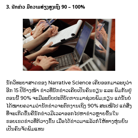
3. ນັກຂ່າວ ມີຄວາມສ່ຽງສູງເຖິງ 90 – 100%
ນັກວິທະຍາສາດຂອງ Narrative Science ເຄີຍອອກມາລະບຸວ່າ
ອີກ 15 ປີຂ້າງໜ້າ ຂ່າວທີ່ນັກຂ່າວເຄີຍເປັນຄົນຂຽນ ແລະ ພິມກັນຢູ່
ຕອນນີ້ 90% ຈະມີລະບົບປະຕິບັດການມາຊ່ວຍພິມ,ຂຽນ ແຕ່ນັ້ນບໍ່
ໄດ້ໝາຍຄວາມວ່ານັກຂ່າວຈະຕົກງານເຖິງ 90% ສະເໝີໄປ ແຕ່ສິ່ງ
ທີ່ຈະເກີດຂຶ້ນຄືນັກຂ່າວມີເວລາອອກໄປຫາຂ່າວຫຼາຍຂຶ້ນໃນ
ຂອບເຂດຂ່າວທີ່ກ້ວາງຂຶ້ນ ເມື່ອໄດ້ຂ່າວມາແລ້ວກໍ່ໃຫ້ທາງຫຸ່ນຍົນ
ເປັນຄົນຈັດພິມແທນ