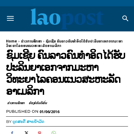
Home
ຂ່າວການສຶກສາ
ຊົມເຊີຍ ຄົນລາວຄົນທຳອິດໄດ້ຮັບປະລິນຍາເອກຈາກມະຫາ
ວິທະຍາໄລຄອນແນວສະຫະລັດອາເມລິກາ
ຊົມເຊີຍ ຄົນລາວຄົນທຳອິດໄດ້ຮັບ
ປະລິນຍາເອກຈາກມະຫາ
ວິທະຍາໄລຄອນແນວສະຫະລັດ
ອາເມລິກາ
ຂ່າວການສຶກສາ
ຍ້ອງຍໍຄົນດີເດັ່ນ
01/06/2016
PUBLISHED ON
BY
ບຸດສະດີ ສາຍນ້ຳມັດ