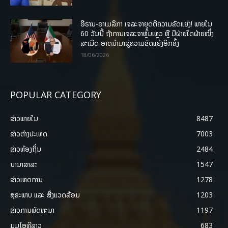
ອີຣານ-ອາເມລິກາ ເຈລະຈາຍຸດຕິຄວາມຂັດແຍ່ງ! ພາຍໃນ
60 ວັນນີ້ ຖ້າການເຈລະຈາຫຼົ້ມເຫຼວ ຫຼື ມີຝ່າຍໃດຝ່າຍໜຶ່ງ
ລະເມີດ ອາດນໍາມາສູ່ຄວາມຂັດແຍ້ງອີກຄັ້ງ
18/06/2026
POPULAR CATEGORY
ຂ່າວພາຍ​ໃນ
8487
ຂ່າວຕ່າງປະເທດ
7003
ຂ່າວທ້ອງຖິ່ນ
2484
ນານາສາລະ
1547
ຂ່າວເຫດການ
1278
ສຸຂະພາບ ແລະ ສີ່ງແວດລ້ອມ
1203
ຂ່າວການພັດທະນາ
1197
ມູມໄອທີລາວ
683