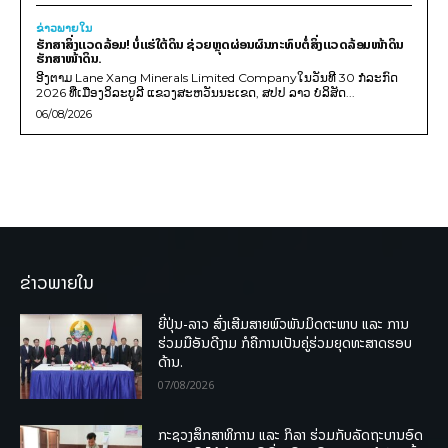
ຂ່າວພາຍ​ໃນ
ຮັກສາສິ່ງແວດລ້ອມ! ບໍ່ແຮ່ໃຕ້ດິນ ຊ່ວຍຫຼຸດຜ່ອນຜົນກະທົບຕໍ່ສິ່ງແວດລ້ອມໜ້າດິນ
ຮັກສາໜ້າດິນ.
ອີງຕາມ Lane Xang Minerals Limited Companyໃນວັນທີ 30 ກໍລະກົດ
2026 ທີ່ເມືອງວິລະບູລີ ແຂວງສະຫວັນນະເຂດ, ສປປ ລາວ ບໍລິສັດ...
06/08/2026
ຂ່າວພາຍໃນ
ຍີ່ປຸ່ນ-ລາວ ສົ່ງເສີມສາຍພົວພັນມິດຕະພາບ ແລະ ການ
ຮ່ວມມືອັນດີງາມ ກໍຄືການເປັນຄູ່ຮ່ວມຍຸດທະສາດຮອບ
ດ້ານ.
07/08/2026
ກະຊວງສຶກສາທິການ ແລະ ກິລາ ຮ່ວມກັບລັດຖະບານອົດ