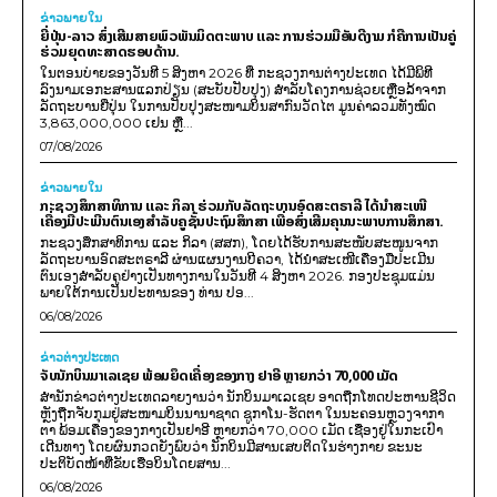
ຂ່າວພາຍ​ໃນ
ຍີ່ປຸ່ນ-ລາວ ສົ່ງເສີມສາຍພົວພັນມິດຕະພາບ ແລະ ການຮ່ວມມືອັນດີງາມ ກໍຄືການເປັນຄູ່
ຮ່ວມຍຸດທະສາດຮອບດ້ານ.
ໃນຕອນບ່າຍຂອງວັນທີ 5 ສິງຫາ 2026 ທີ່ ກະຊວງການຕ່າງປະເທດ ໄດ້ມີພິທີ
ລົງນາມເອກະສານແລກປ່ຽນ (ສະບັບປັບປຸງ) ສໍາລັບໂຄງການຊ່ວຍເຫຼືອລ້າຈາກ
ລັດຖະບານຍີ່ປຸ່ນ ໃນການປັບປຸງສະໜາມບິນສາກົນວັດໄຕ ມູນຄ່າລວມທັງໝົດ
3,863,000,000 ເຢນ ຫຼື...
07/08/2026
ຂ່າວພາຍ​ໃນ
ກະຊວງສຶກສາທິການ ແລະ ກິລາ ຮ່ວມກັບລັດຖະບານອົດສະຕຣາລີ ໄດ້ນຳສະເໜີ
ເຄື່ອງມືປະເມີນຕົນເອງສຳລັບຄູຊັ້ນປະຖົມສຶກສາ ເພື່ອສົ່ງເສີມຄຸນນະພາບການສຶກສາ.
ກະຊວງສຶກສາທິການ ແລະ ກິລາ (ສສກ), ໂດຍໄດ້ຮັບການສະໜັບສະໜູນຈາກ
ລັດຖະບານອົດສະຕຣາລີ ຜ່ານແຜນງານບີຄວາ, ໄດ້ນຳສະເໜີເຄື່ອງມືປະເມີນ
ຕົນເອງສຳລັບຄູຢ່າງເປັນທາງການໃນວັນທີ 4 ສິງຫາ 2026. ກອງປະຊຸມແມ່ນ
ພາຍໃຕ້ການເປັນປະທານຂອງ ທ່ານ ປອ...
06/08/2026
ຂ່າວຕ່າງປະເທດ
ຈັບນັກບິນມາເລເຊຍ ພ້ອມຍຶດເຄື່ອງຂອງກາງ ຢາອີ ຫຼາຍກວ່າ 70,000 ເມັດ
ສຳນັກຂ່າວຕ່າງປະເທດລາຍງານວ່າ ນັກບິນມາເລເຊຍ ອາດຖືກໂທດປະຫານຊີວິດ
ຫຼັງຖືກຈັບກຸມຢູ່ສະໜາມບິນນານາຊາດ ຊູກາໂນ-ຮັດຕາ ໃນນະຄອນຫຼວງຈາກາ
ຕາ ພ້ອມເຄື່ອງຂອງກາງເປັນຢາອີ ຫຼາຍກວ່າ 70,000 ເມັດ ເຊື່ອງຢູ່ໃນກະເປົາ
ເດີນທາງ ໂດຍຜົນກວດຍັງພົບວ່າ ນັກບິນມີສານເສບຕິດໃນຮ່າງກາຍ ຂະນະ
ປະຕິບັດໜ້າທີ່ຂັບເຮືອບິນໂດຍສານ...
06/08/2026