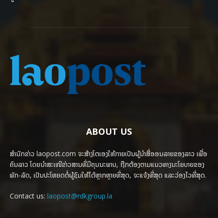
ABOUT US
ສຳນັກຂ່າວ laopost.com ຈະສ້າງໂຕເອງໃຫ້ກາຍເປັນຜູ້ນຳສື່ອອນລາຍຂອງລາວ ເພື່ອ
ຄົນລາວ ໂດຍນຳສະເໜີຂ່າວສານທີ່ມີຄຸນນະພາບ, ຖືກຕ້ອງຕາມແນວທາງນະໂຍບາຍຂອງ
ພັກ-ລັດ, ເປັນປະໂຫຍດຕໍ່ຜູ້ຊົມໃຫ້ໄດ້ຫຼາກຫຼາຍທີ່ສຸດ, ຈະແຈ້ງທີ່ສຸດ ແລະວ່ອງໄວທີ່ສຸດ.
Contact us:
laopost@rdkgroup.la