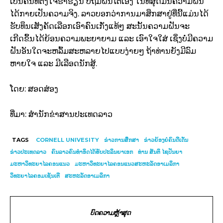
ເປັນຄົນທີ່ຕັ້ງໃຈຮ່ຳຮຽນ ບໍ່ຖີ້ມຝັນໂຕເອງ ໃນທີ່ສຸດມື້ນີ້ຄວາມຝັນ
ໄດ້ກາຍເປັນຄວາມຈິງ. ລາວບອກວ່າການມາສຶກສາຢູ່ທີ່ນີ້ແມ່ນໄດ້
ຮັບທຶນເສັງຄັດເລືອກເອົາຄົນເກັ່ງແທ້ໆ ສະນັ້ນຄວາມຝັນຈະ
ເກີດຂຶ້ນໄດ້ຍ້ອນຄວາມພະຍາຍາມ ແລະ ເອົາໃຈໃສ່ ເຊິ່ງບໍ່ມີຄວາມ
ຝັນອັນໃດຈະຫລົ້ມສະຫລາຍໄປແບບງ່າຍໆ ຖ້າທ່ານຍັງມີລົມ
ຫາຍໃຈ ແລະ ມີເລືອດນັກສູ້.
ໂດຍ: ສອດສ່ອງ
ທີ່ມາ: ສຳນັກຂ່າສານປະເທດລາວ
TAGS
CORNELL UNIVESITY
ຂ່າວການສຶກສາ
ຂ່າວຍ້ອງຍໍຄົນດີເດັ່ນ
ຂ່າວປະເທດລາວ
ຄົນລາວຄົນທຳອິດໄດ້ຮັບປະລິນຍາເອກ
ທ່ານ ສັນຕິ ໄຊປັນຍາ
ມະຫາວິທະຍາໄລຄອນແນວ
ມະຫາວິທະຍາໄລຄອນແນວສະຫະລັດອາເມລິກາ
ວິທະຍາໄລຄອມເຊັນເຕີ
ສະຫະລັດອາເມລິກາ
ບົດຄວາມຫຼ້າສຸດ