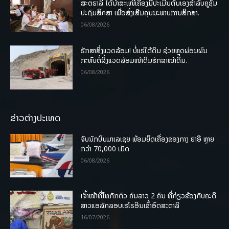
ສະຕຣາລີ ໄດ້ນຳສະເໜີເຄື່ອງມືປະເມີນຕົນເອງສຳລັບຄູຊັ້ນ
ປະຖົມສຶກສາ ເພື່ອສົ່ງເສີມຄຸນນະພາບການສຶກສາ.
06/08/2026
ຮັກສາສິ່ງແວດລ້ອມ! ບໍ່ແຮ່ໃຕ້ດິນ ຊ່ວຍຫຼຸດຜ່ອນຜົນ
ກະທົບຕໍ່ສິ່ງແວດລ້ອມໜ້າດິນຮັກສາໜ້າດິນ.
06/08/2026
ຂ່າວຕ່າງປະເທດ
ຈັບນັກບິນມາເລເຊຍ ພ້ອມຍຶດເຄື່ອງຂອງກາງ ຢາອີ ຫຼາຍ
ກວ່າ 70,000 ເມັດ
06/08/2026
ເຈົ້າໜ້າທີ່ໄທກັກຕົວ ຄົນລາວ 2 ຄົນ ທີ່ກ່ຽວຂ້ອງກັບຄະດີ
ສາວແອລັກລອບເຮໂຣອີນເຂົ້າອົດສະຕາລີ
16/07/2026