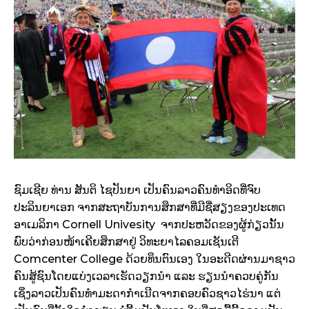
ຊົມເຊີຍ ທ່ານ ສັນຕິ ໄຊປັນຍາ ເປັນຄົນລາວຄົນທຳອິດທີ່ຈົບ
ປະລິນຍາເອກ ຈາກສະຖາບັນການສຶກສາທີ່ມີຊື່ສຽງຂອງປະເທດ
ອາເມລິກາ Cornell Univesity ຈາກປະຫວັດຂອງຜູ້ກ່ຽວນັ້ນ
ພົບວ່າກ່ອນໜ້າເຄີຍສຶກສາຢູ່ ວິທະຍາໄລຄອມເຊັນເຕີ
Comcenter College ດ້ວຍທຶນຕົນເອງ ໃນອະດີດຜ່ານມາຊາວ
ຄົນສູ້ຊົນໂດຍແບ່ງເວລາເຮັດວຽກນຳ ແລະ ຮຽນນຳຄວບຄູ່ກັນ
ເຊິ່ງລາວເປັນຄົນທຳມະດາກຳເນີດຈາກຄອບຄົວຊາວໄຮ່ນາ ແຕ່