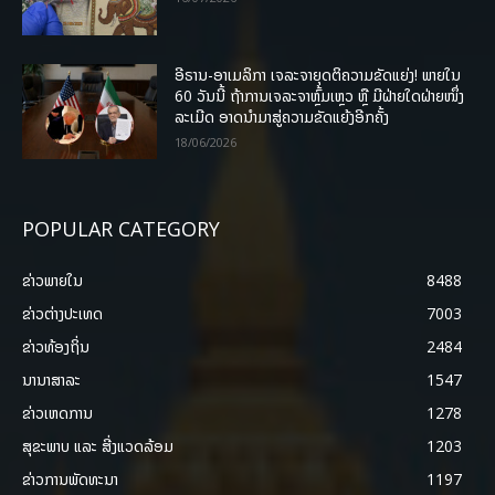
ອີຣານ-ອາເມລິກາ ເຈລະຈາຍຸດຕິຄວາມຂັດແຍ່ງ! ພາຍໃນ
60 ວັນນີ້ ຖ້າການເຈລະຈາຫຼົ້ມເຫຼວ ຫຼື ມີຝ່າຍໃດຝ່າຍໜຶ່ງ
ລະເມີດ ອາດນໍາມາສູ່ຄວາມຂັດແຍ້ງອີກຄັ້ງ
18/06/2026
POPULAR CATEGORY
ຂ່າວພາຍ​ໃນ
8488
ຂ່າວຕ່າງປະເທດ
7003
ຂ່າວທ້ອງຖິ່ນ
2484
ນານາສາລະ
1547
ຂ່າວເຫດການ
1278
ສຸຂະພາບ ແລະ ສີ່ງແວດລ້ອມ
1203
ຂ່າວການພັດທະນາ
1197