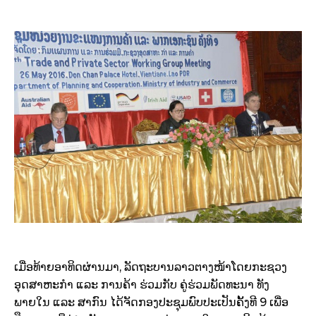
ເມື່ອທ້າຍອາທິດຜ່ານມາ, ລັດຖະບານລາວຕາງໜ້າໂດຍກະຊວງ
ອຸດສາຫະກຳ ແລະ ການຄ້າ ຮ່ວມກັບ ຄູ່ຮ່ວມພັດທະນາ ທັງ
ພາຍໃນ ແລະ ສາກົນ ໄດ້ຈັດກອງປະຊຸມພົບປະເປັນຄັ້ງທີ 9 ເພື່ອ