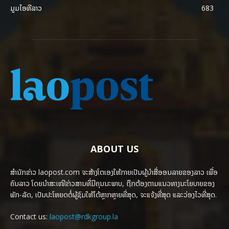
ມູມໄອທີລາວ
683
ABOUT US
ສຳນັກຂ່າວ laopost.com ຈະສ້າງໂຕເອງໃຫ້ກາຍເປັນຜູ້ນຳສື່ອອນລາຍຂອງລາວ ເພື່ອ
ຄົນລາວ ໂດຍນຳສະເໜີຂ່າວສານທີ່ມີຄຸນນະພາບ, ຖືກຕ້ອງຕາມແນວທາງນະໂຍບາຍຂອງ
ພັກ-ລັດ, ເປັນປະໂຫຍດຕໍ່ຜູ້ຊົມໃຫ້ໄດ້ຫຼາກຫຼາຍທີ່ສຸດ, ຈະແຈ້ງທີ່ສຸດ ແລະວ່ອງໄວທີ່ສຸດ.
Contact us:
laopost@rdkgroup.la