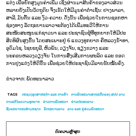
ແຕ່ງ ເພື່ອຍົກສູງມູນຄ່າເພີ່ມ ເຊິ່ງຜ່ານມາສິນຄ້າຂອງລາວສ່ວນ
ຫລາຍຍັງເປັນວັດຖຸດິບ ຈຶ່ງເຮັດໃຫ້ມີມູນຄ່າຕໍ່າເຊັ່ນ: ຢາງພາລາ,
ສາລີ, ມັນຕົ້ນ ແລະ ງົວ-ຄວາຍ. ດັ່ງນັ້ນ ເພື່ອຊ່ວຍໃນການຊອກຫາ
ຊ່ອງທາງ ລັດຖະບານລາວຈະຕ້ອງໄດ້ເພີ່ມທະວີໃຫ້ການ
ສະໜັບສະໜູນແກ່ຊາວນາ ແລະ ປະຊາຊົນຜູ້ທີ່ທຸກຍາກໃຫ້ມີປະ
ສິດທິຜົນສູງຂຶ້ນ ໂດຍສະເພາະຢູ່ 6 ແຂວງທຸກຍາກ ຄືຫລວງນ້ຳທາ,
ອຸດົມໄຊ, ໄຊຍະບູລີ, ຫົວພັນ, ວຽງຈັນ, ຊຽງຂວາງ ແລະ
ນະຄອນຫລວງວຽງຈັນ ໃນການສົ່ງເສີມການຜະລິດ ແລະ ຂອດ
ການປຸງແຕ່ງໃຫ້ດີຂຶ້ນ ເພື່ອຊ່ວຍໃຫ້ປະຊາຊົນມີລາຍຮັບໝັ້ນຄົງ.
ຂ່າວຈາກ: ພັດທະນາລາວ
TAGS
ກະຊວງອຸດສາຫະກຳ ແລະ ການຄ້າ
ການພັດທະນາເສດຖະກິດຂອງ ສປປ ລາວ
ການແກ້ໄຂຄວາມທຸກຍາກ
ຂ່າວການພັດທະນາ
ຂ່າວປະເທດລາວ
ຊັບພະຍາກອນທຳມະຊາດ
ລັດຖະບານລາວ
ລາວ ແລະ ຄູ່ຮ່ວມພັດທະນາ
ບົດຄວາມຫຼ້າສຸດ