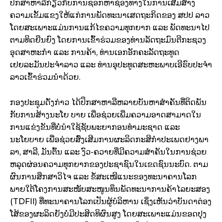
ປຶກສາຫາລືກ່ຽວກັບການຊອກຫາຊ່ອງທາງໃນການເສີມສ້າງ
ຄວາມເຂັ້ມແຂງໃຫ້ແກ່ການພັດທະນາເສດຖະກິດຂອງ ສປປ ລາວ
ໂດຍສະເພາະແມ່ນການແກ້ໄຂຄວາມທຸກຍາກ ແລະ ພັດທະນາໄປ
ຕາມທິດຍືນຍົງ ໂດຍການເຂົ້າຮ່ວມຂອງທ່ານລັດຖະມົນຕີກະຊວງ
ອຸດສາຫະກຳ ແລະ ການຄ້າ, ທ່ານເອກອັກຄະລັດຖະທູດ
ເຢຍລະມັນປະຈຳລາວ ແລະ ທ່ານອຸປະທູດສະຫະພາບເອີຣົບປະຈຳ
ລາວເຂົ້າຮ່ວມນຳດ້ວຍ.
ກອງປະຊຸມດັ່ງກ່າວ ໄດ້ປຶກສາຫາລືຫລາຍບັນຫາສຳຄັນທີ່ຕິດພັນ
ກັບການສ້າງນະໂຍ ບາຍ ເພື່ອຊ່ວຍເພີ່ມຄວາມອາດສາມາດໃນ
ການແຂ່ງຂັນທີ່ບໍ່ນຳໃຊ້ຊັບພະຍາກອນທຳມະຊາດ ແລະ
ນະໂຍບາຍ ເພື່ອຊ່ວຍສົ່ງເສີມການຜະລິດກະສິກຳປະເພດຢາງພາ
ລາ, ສາລີ, ມັນຕົ້ນ ແລະ ງົວ-ຄວາຍທີ່ມີຄວາມສຳຄັນໃນການຊ່ວຍ
ຫລຸດຜ່ອນຄວາມທຸກຍາກຂອງປະຊາຊົນໃນເຂດຊົນນະບົດ. ຕາມ
ຜົນການສຶກສາວິໄຈ ແລະ ຂໍ້ສະເໜີແນະຂອງທະນາຄານໂລກ
ພາຍໃຕ້ໂຄງການສະໜັບສະໜູນທຶນພັດທະນາການຄ້າໄລຍະສອງ
(TDFII) ທີ່ທະນາຄານໂລກເປັນຜູ້ບໍລິຫານ ເຊິ່ງເຫັນວ່າບັນດາຕ່ອງ
ໂສ້ຂອງຜະລິດຍັງບໍ່ມີປະສິດທິຜົນສູງ ໂດຍສະເພາະແມ່ນຂອດປຸງ