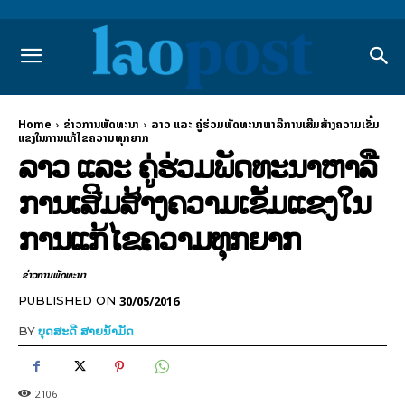
Home
ຂ່າວການພັດທະນາ
ລາວ ແລະ ຄູ່ຮ່ວມພັດທະນາຫາລືການເສີມສ້າງຄວາມເຂັ້ມ
ແຂງໃນການແກ້ໄຂຄວາມທຸກຍາກ
ລາວ ແລະ ຄູ່ຮ່ວມພັດທະນາຫາລື
ການເສີມສ້າງຄວາມເຂັ້ມແຂງໃນ
ການແກ້ໄຂຄວາມທຸກຍາກ
ຂ່າວການພັດທະນາ
30/05/2016
PUBLISHED ON
BY
ບຸດສະດີ ສາຍນ້ຳມັດ
2106