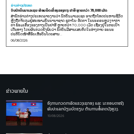
ຂ່າວຕ່າງປະເທດ
ຈັບນັກບິນມາເລເຊຍ ພ້ອມຍຶດເຄື່ອງຂອງກາງ ຢາອີ ຫຼາຍກວ່າ 70,000 ເມັດ
ສຳນັກຂ່າວຕ່າງປະເທດລາຍງານວ່າ ນັກບິນມາເລເຊຍ ອາດຖືກໂທດປະຫານຊີວິດ
ຫຼັງຖືກຈັບກຸມຢູ່ສະໜາມບິນນານາຊາດ ຊູກາໂນ-ຮັດຕາ ໃນນະຄອນຫຼວງຈາກາ
ຕາ ພ້ອມເຄື່ອງຂອງກາງເປັນຢາອີ ຫຼາຍກວ່າ 70,000 ເມັດ ເຊື່ອງຢູ່ໃນກະເປົາ
ເດີນທາງ ໂດຍຜົນກວດຍັງພົບວ່າ ນັກບິນມີສານເສບຕິດໃນຮ່າງກາຍ ຂະນະ
ປະຕິບັດໜ້າທີ່ຂັບເຮືອບິນໂດຍສານ...
06/08/2026
ຂ່າວພາຍໃນ
ອົງການກວດກາລັດແຂວງເຊກອງ ແລະ ນະຄອນດາໜັງ
ພົບປະແລກປ່ຽນບົດຮຽນ ຕ້ານການສໍ້ລາດບັງຫຼວງ.
10/08/2026