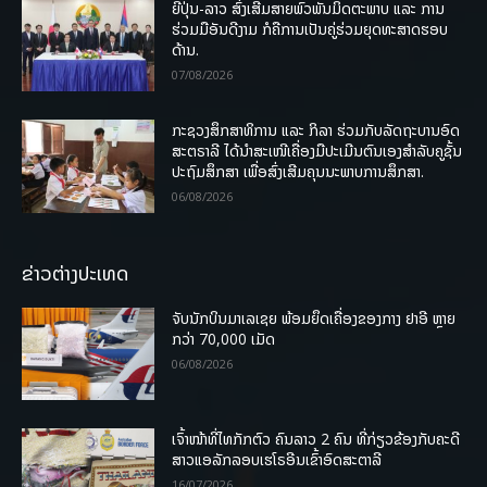
ຍີ່ປຸ່ນ-ລາວ ສົ່ງເສີມສາຍພົວພັນມິດຕະພາບ ແລະ ການ
ຮ່ວມມືອັນດີງາມ ກໍຄືການເປັນຄູ່ຮ່ວມຍຸດທະສາດຮອບ
ດ້ານ.
07/08/2026
ກະຊວງສຶກສາທິການ ແລະ ກິລາ ຮ່ວມກັບລັດຖະບານອົດ
ສະຕຣາລີ ໄດ້ນຳສະເໜີເຄື່ອງມືປະເມີນຕົນເອງສຳລັບຄູຊັ້ນ
ປະຖົມສຶກສາ ເພື່ອສົ່ງເສີມຄຸນນະພາບການສຶກສາ.
06/08/2026
ຂ່າວຕ່າງປະເທດ
ຈັບນັກບິນມາເລເຊຍ ພ້ອມຍຶດເຄື່ອງຂອງກາງ ຢາອີ ຫຼາຍ
ກວ່າ 70,000 ເມັດ
06/08/2026
ເຈົ້າໜ້າທີ່ໄທກັກຕົວ ຄົນລາວ 2 ຄົນ ທີ່ກ່ຽວຂ້ອງກັບຄະດີ
ສາວແອລັກລອບເຮໂຣອີນເຂົ້າອົດສະຕາລີ
16/07/2026