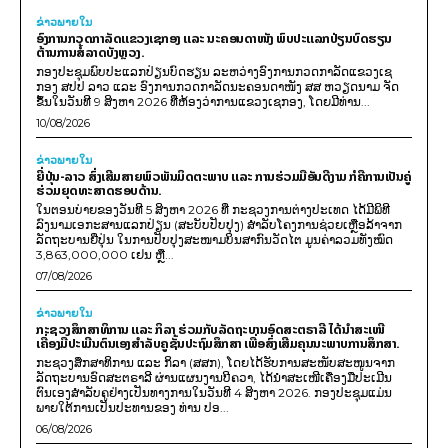
ຂ່າວພາຍ​ໃນ
ອົງການກວດກາລັດແຂວງເຊກອງ ແລະ ນະຄອນດາໜັງ ພົບປະແລກປ່ຽນບົດຮຽນ
ຕ້ານການສໍ້ລາດບັງຫຼວງ.
ກອງປະຊຸມພົບປະແລກປ່ຽນບົດຮຽນ ລະຫວ່າງອົງການກວດກາລັດແຂວງເຊ
ກອງ ສປປ ລາວ ແລະ ອົງການກວດກາລັດນະຄອນດາໜັງ ສສ ຫວຽດນາມ ຈັດ
ຂຶ້ນໃນວັນທີ 9 ສິງຫາ 2026 ທີ່ຫ້ອງວ່າການແຂວງເຊກອງ, ໂດຍມີທ່ານ...
10/08/2026
ຂ່າວພາຍ​ໃນ
ຍີ່ປຸ່ນ-ລາວ ສົ່ງເສີມສາຍພົວພັນມິດຕະພາບ ແລະ ການຮ່ວມມືອັນດີງາມ ກໍຄືການເປັນຄູ່
ຮ່ວມຍຸດທະສາດຮອບດ້ານ.
ໃນຕອນບ່າຍຂອງວັນທີ 5 ສິງຫາ 2026 ທີ່ ກະຊວງການຕ່າງປະເທດ ໄດ້ມີພິທີ
ລົງນາມເອກະສານແລກປ່ຽນ (ສະບັບປັບປຸງ) ສໍາລັບໂຄງການຊ່ວຍເຫຼືອລ້າຈາກ
ລັດຖະບານຍີ່ປຸ່ນ ໃນການປັບປຸງສະໜາມບິນສາກົນວັດໄຕ ມູນຄ່າລວມທັງໝົດ
3,863,000,000 ເຢນ ຫຼື...
07/08/2026
ຂ່າວພາຍ​ໃນ
ກະຊວງສຶກສາທິການ ແລະ ກິລາ ຮ່ວມກັບລັດຖະບານອົດສະຕຣາລີ ໄດ້ນຳສະເໜີ
ເຄື່ອງມືປະເມີນຕົນເອງສຳລັບຄູຊັ້ນປະຖົມສຶກສາ ເພື່ອສົ່ງເສີມຄຸນນະພາບການສຶກສາ.
ກະຊວງສຶກສາທິການ ແລະ ກິລາ (ສສກ), ໂດຍໄດ້ຮັບການສະໜັບສະໜູນຈາກ
ລັດຖະບານອົດສະຕຣາລີ ຜ່ານແຜນງານບີຄວາ, ໄດ້ນຳສະເໜີເຄື່ອງມືປະເມີນ
ຕົນເອງສຳລັບຄູຢ່າງເປັນທາງການໃນວັນທີ 4 ສິງຫາ 2026. ກອງປະຊຸມແມ່ນ
ພາຍໃຕ້ການເປັນປະທານຂອງ ທ່ານ ປອ...
06/08/2026