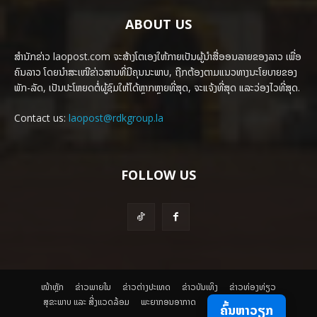
ABOUT US
ສຳນັກຂ່າວ laopost.com ຈະສ້າງໂຕເອງໃຫ້ກາຍເປັນຜູ້ນຳສື່ອອນລາຍຂອງລາວ ເພື່ອ
ຄົນລາວ ໂດຍນຳສະເໜີຂ່າວສານທີ່ມີຄຸນນະພາບ, ຖືກຕ້ອງຕາມແນວທາງນະໂຍບາຍຂອງ
ພັກ-ລັດ, ເປັນປະໂຫຍດຕໍ່ຜູ້ຊົມໃຫ້ໄດ້ຫຼາກຫຼາຍທີ່ສຸດ, ຈະແຈ້ງທີ່ສຸດ ແລະວ່ອງໄວທີ່ສຸດ.
Contact us:
laopost@rdkgroup.la
FOLLOW US
ໜ້າຫຼັກ
ຂ່າວພາຍ​ໃນ
ຂ່າວຕ່າງປະເທດ
​ຂ່າວບັນເທິງ
​ຂ່າວທ່ອງທ່ຽວ
ສຸຂະພາບ ແລະ ສີ່ງແວດລ້ອມ
ພະຍາກອນອາກາດ
ຄົ້ນຫາວຽກ