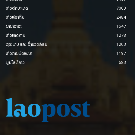
ຂ່າວຕ່າງປະເທດ
7003
ຂ່າວທ້ອງຖິ່ນ
2484
ນານາສາລະ
1547
ຂ່າວເຫດການ
1278
ສຸຂະພາບ ແລະ ສີ່ງແວດລ້ອມ
1203
ຂ່າວການພັດທະນາ
1197
ມູມໄອທີລາວ
683