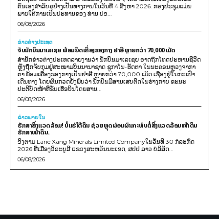
ຕົນເອງສຳລັບຄູຢ່າງເປັນທາງການໃນວັນທີ 4 ສິງຫາ 2026. ກອງປະຊຸມແມ່ນ
ພາຍໃຕ້ການເປັນປະທານຂອງ ທ່ານ ປອ...
06/08/2026
ຂ່າວຕ່າງປະເທດ
ຈັບນັກບິນມາເລເຊຍ ພ້ອມຍຶດເຄື່ອງຂອງກາງ ຢາອີ ຫຼາຍກວ່າ 70,000 ເມັດ
ສຳນັກຂ່າວຕ່າງປະເທດລາຍງານວ່າ ນັກບິນມາເລເຊຍ ອາດຖືກໂທດປະຫານຊີວິດ
ຫຼັງຖືກຈັບກຸມຢູ່ສະໜາມບິນນານາຊາດ ຊູກາໂນ-ຮັດຕາ ໃນນະຄອນຫຼວງຈາກາ
ຕາ ພ້ອມເຄື່ອງຂອງກາງເປັນຢາອີ ຫຼາຍກວ່າ 70,000 ເມັດ ເຊື່ອງຢູ່ໃນກະເປົາ
ເດີນທາງ ໂດຍຜົນກວດຍັງພົບວ່າ ນັກບິນມີສານເສບຕິດໃນຮ່າງກາຍ ຂະນະ
ປະຕິບັດໜ້າທີ່ຂັບເຮືອບິນໂດຍສານ...
06/08/2026
ຂ່າວພາຍ​ໃນ
ຮັກສາສິ່ງແວດລ້ອມ! ບໍ່ແຮ່ໃຕ້ດິນ ຊ່ວຍຫຼຸດຜ່ອນຜົນກະທົບຕໍ່ສິ່ງແວດລ້ອມໜ້າດິນ
ຮັກສາໜ້າດິນ.
ອີງຕາມ Lane Xang Minerals Limited Companyໃນວັນທີ 30 ກໍລະກົດ
2026 ທີ່ເມືອງວິລະບູລີ ແຂວງສະຫວັນນະເຂດ, ສປປ ລາວ ບໍລິສັດ...
06/08/2026