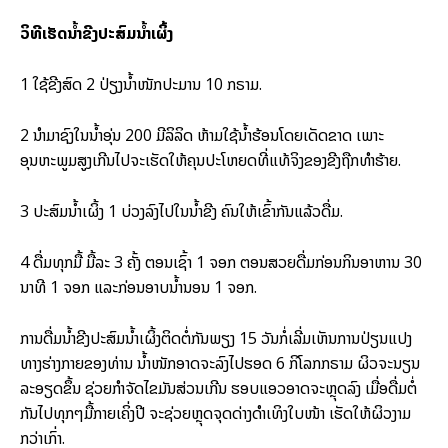
ວິທີເຮັດນໍ້າຂີງປະສົມນໍ້າເຜິ້ງ
1 ໃຊ້ຂີງສົດ 2 ປ່ຽງນໍ້າໜັກປະມານ 10 ກຣາມ.
2 ນຳມາຊົງໃນນໍ້າອຸ່ນ 200 ມີລິລິດ ຫ້າມໃຊ້ນໍ້າຮ້ອນໂດຍເດັດຂາດ ເພາະ
ອຸນຫະພູມສູງເກີນໄປຈະເຮັດໃຫ້ຄຸນປະໂຫຍດທີ່ແທ້ຈິງຂອງຂີງຖືກທຳຮ້າຍ.
3 ປະສົມນໍ້າເຜິ້ງ 1 ບ່ວງລົງໄປໃນນໍ້າຂີງ ຄົນໃຫ້ເຂົ້າກັນແລ້ວດື່ມ.
4 ດື່ມທຸກມື້ ມື້ລະ 3 ຄັ້ງ ຕອນເຊົ້າ 1 ຈອກ ຕອນສວຍດື່ມກ່ອນກິນອາຫານ 30
ນາທີ 1 ຈອກ ແລະກ່ອນອາບນໍ້ານອນ 1 ຈອກ.
ການດື່ມນໍ້າຂີງປະສົມນໍ້າເຜິ້ງຕິດຕໍ່ກັນພຽງ 15 ວັນກໍ່ເລີ່ມເຫັນການປ່ຽນແປງ
ທາງຮ່າງກາຍຂອງທ່ານ ນໍ້າໜັກອາດຈະລົງໄປຮອດ 6 ກິໂລກກຣາມ ຜິວຈະນຽນ
ລະອຽດຂຶ້ນ ຊ່ວຍກຳຈັດໄຂມັນສ່ວນເກີນ ຮອບແອວອາດຈະຫຼຸດລົງ ເມື່ອດື່ມຕໍ່
ກັນໄປທຸກໆມື້ກາຍເຄິ່ງປີ ຈະຊ່ວຍຫຼຸດຈຸດດ່າງດຳເທິງໃບໜ້າ ເຮັດໃຫ້ຜິວງາມ
ກວ່າເກົ່າ.