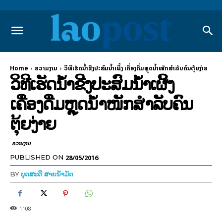
Home
ຄວາມງາມ
ວິທີເຮັດນໍ້າຂີງປະສົມນໍ້າເຜິ້ງ ເຄື່ອງດື່ມຫຼຸດນ້ຳໜັກສຳລັບຄົນຕຸ້ຍງ່າຍ
ວິທີເຮັດນໍ້າຂີງປະສົມນໍ້າເຜິ້ງ
ເຄື່ອງດື່ມຫຼຸດນ້ຳໜັກສຳລັບຄົນ
ຕຸ້ຍງ່າຍ
ຄວາມງາມ
28/05/2016
PUBLISHED ON
BY
ບຸດສະດີ ສາຍນ້ຳມັດ
1108