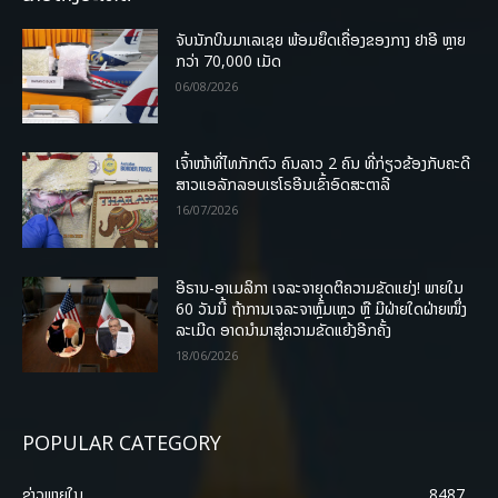
ຈັບນັກບິນມາເລເຊຍ ພ້ອມຍຶດເຄື່ອງຂອງກາງ ຢາອີ ຫຼາຍ
ກວ່າ 70,000 ເມັດ
06/08/2026
ເຈົ້າໜ້າທີ່ໄທກັກຕົວ ຄົນລາວ 2 ຄົນ ທີ່ກ່ຽວຂ້ອງກັບຄະດີ
ສາວແອລັກລອບເຮໂຣອີນເຂົ້າອົດສະຕາລີ
16/07/2026
ອີຣານ-ອາເມລິກາ ເຈລະຈາຍຸດຕິຄວາມຂັດແຍ່ງ! ພາຍໃນ
60 ວັນນີ້ ຖ້າການເຈລະຈາຫຼົ້ມເຫຼວ ຫຼື ມີຝ່າຍໃດຝ່າຍໜຶ່ງ
ລະເມີດ ອາດນໍາມາສູ່ຄວາມຂັດແຍ້ງອີກຄັ້ງ
18/06/2026
POPULAR CATEGORY
ຂ່າວພາຍ​ໃນ
8487