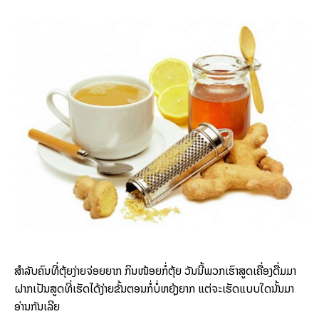
ສຳລັບຄົນທີ່ຕຸ້ຍງ່າຍຈ່ອຍຍາກ ກິນໜ້ອຍກໍ່ຕຸ້ຍ ວັນນີ້ພວກເຮົາສູດເຄື່ອງດື່ມມາ
ຝາກເປັນສູດທີ່ເຮັດໄດ້ງ່າຍຂັ້ນຕອນກໍ່ບໍ່ຫຍຸ້ງຍາກ ແຕ່ຈະເຮັດແບບໃດນັ້ນມາ
ອ່ານກັນເລີຍ