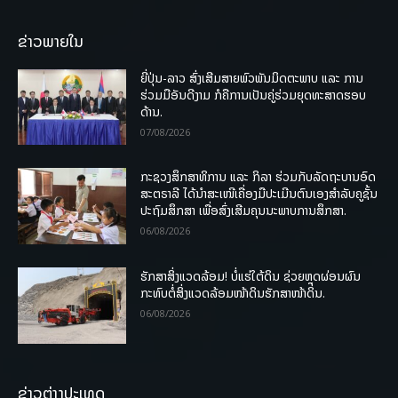
ຂ່າວພາຍໃນ
ຍີ່ປຸ່ນ-ລາວ ສົ່ງເສີມສາຍພົວພັນມິດຕະພາບ ແລະ ການ
ຮ່ວມມືອັນດີງາມ ກໍຄືການເປັນຄູ່ຮ່ວມຍຸດທະສາດຮອບ
ດ້ານ.
07/08/2026
ກະຊວງສຶກສາທິການ ແລະ ກິລາ ຮ່ວມກັບລັດຖະບານອົດ
ສະຕຣາລີ ໄດ້ນຳສະເໜີເຄື່ອງມືປະເມີນຕົນເອງສຳລັບຄູຊັ້ນ
ປະຖົມສຶກສາ ເພື່ອສົ່ງເສີມຄຸນນະພາບການສຶກສາ.
06/08/2026
ຮັກສາສິ່ງແວດລ້ອມ! ບໍ່ແຮ່ໃຕ້ດິນ ຊ່ວຍຫຼຸດຜ່ອນຜົນ
ກະທົບຕໍ່ສິ່ງແວດລ້ອມໜ້າດິນຮັກສາໜ້າດິນ.
06/08/2026
ຂ່າວຕ່າງປະເທດ