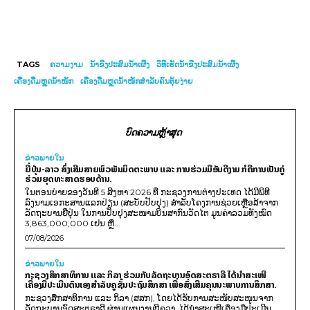
TAGS
ຄວາມງາມ
ນໍ້າຂີງປະສົມນໍ້າເຜິ້ງ
ວິທີເຮັດນໍ້າຂີງປະສົມນໍ້າເຜິ້ງ
ເຄື່ອງດື່ມຫຼຸດນ້ຳໜັກ
ເຄື່ອງດື່ມຫຼຸດນ້ຳໜັກສຳລັບຄົນຕຸ້ຍງ່າຍ
ບົດຄວາມຫຼ້າສຸດ
ຂ່າວພາຍ​ໃນ
ຍີ່ປຸ່ນ-ລາວ ສົ່ງເສີມສາຍພົວພັນມິດຕະພາບ ແລະ ການຮ່ວມມືອັນດີງາມ ກໍຄືການເປັນຄູ່
ຮ່ວມຍຸດທະສາດຮອບດ້ານ.
ໃນຕອນບ່າຍຂອງວັນທີ 5 ສິງຫາ 2026 ທີ່ ກະຊວງການຕ່າງປະເທດ ໄດ້ມີພິທີ
ລົງນາມເອກະສານແລກປ່ຽນ (ສະບັບປັບປຸງ) ສໍາລັບໂຄງການຊ່ວຍເຫຼືອລ້າຈາກ
ລັດຖະບານຍີ່ປຸ່ນ ໃນການປັບປຸງສະໜາມບິນສາກົນວັດໄຕ ມູນຄ່າລວມທັງໝົດ
3,863,000,000 ເຢນ ຫຼື...
07/08/2026
ຂ່າວພາຍ​ໃນ
ກະຊວງສຶກສາທິການ ແລະ ກິລາ ຮ່ວມກັບລັດຖະບານອົດສະຕຣາລີ ໄດ້ນຳສະເໜີ
ເຄື່ອງມືປະເມີນຕົນເອງສຳລັບຄູຊັ້ນປະຖົມສຶກສາ ເພື່ອສົ່ງເສີມຄຸນນະພາບການສຶກສາ.
ກະຊວງສຶກສາທິການ ແລະ ກິລາ (ສສກ), ໂດຍໄດ້ຮັບການສະໜັບສະໜູນຈາກ
ລັດຖະບານອົດສະຕຣາລີ ຜ່ານແຜນງານບີຄວາ, ໄດ້ນຳສະເໜີເຄື່ອງມືປະເມີນ