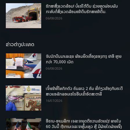
ຮັກສາສິ່ງແວດລ້ອມ! ບໍ່ແຮ່ໃຕ້ດິນ ຊ່ວຍຫຼຸດຜ່ອນຜົນ
ກະທົບຕໍ່ສິ່ງແວດລ້ອມໜ້າດິນຮັກສາໜ້າດິນ.
06/08/2026
ຂ່າວຕ່າງປະເທດ
ຈັບນັກບິນມາເລເຊຍ ພ້ອມຍຶດເຄື່ອງຂອງກາງ ຢາອີ ຫຼາຍ
ກວ່າ 70,000 ເມັດ
06/08/2026
ເຈົ້າໜ້າທີ່ໄທກັກຕົວ ຄົນລາວ 2 ຄົນ ທີ່ກ່ຽວຂ້ອງກັບຄະດີ
ສາວແອລັກລອບເຮໂຣອີນເຂົ້າອົດສະຕາລີ
16/07/2026
ອີຣານ-ອາເມລິກາ ເຈລະຈາຍຸດຕິຄວາມຂັດແຍ່ງ! ພາຍໃນ
60 ວັນນີ້ ຖ້າການເຈລະຈາຫຼົ້ມເຫຼວ ຫຼື ມີຝ່າຍໃດຝ່າຍໜຶ່ງ