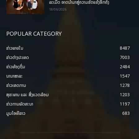
ລະເມີດ ອາດນໍາມາສູ່ຄວາມຂັດແຍ້ງອີກຄັ້ງ
18/06/2026
POPULAR CATEGORY
ຂ່າວພາຍ​ໃນ
8487
ຂ່າວຕ່າງປະເທດ
7003
ຂ່າວທ້ອງຖິ່ນ
2484
ນານາສາລະ
1547
ຂ່າວເຫດການ
1278
ສຸຂະພາບ ແລະ ສີ່ງແວດລ້ອມ
1203
ຂ່າວການພັດທະນາ
1197
ມູມໄອທີລາວ
683