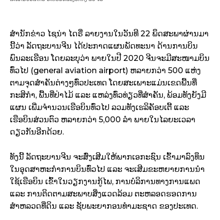
ສຳນັກຂ່າວ ໄຊນ່າ ໄດຣີ່ ລາຍງານໃນວັນທີ 22 ພຶດສະພາຜ່ານມາ
ນີ້ວ່າ ລັດຖະບານຈີນ ໄດ້ປະກາດແຜນພັດທະນາ ດ້ານການບິນ
ພົນລະເຮືອນ ໂດຍລະບຸວ່າ ພາຍໃນປີ 2020 ຈີນຈະມີສະໜາມບິນ
ທົ່ວໄປ
(
general aviation airport) ຫລາຍກວ່າ 500 ແຫ່ງ
ຕາມຈຸດສຳຄັນຕ່າງໆທົ່ວປະເທດ ໂດຍສະເພາະແມ່ນເຂດພື້ນທີ່
ກະສິກຳ, ພື້ນທີ່ປ່າໄມ້ ແລະ ແຫລ່ງທົ່ວທ່ຽວທີ່ສຳຄັນ, ພ້ອມທັງຍັງມີ
ແຜນ ເພີ່ມຈຳນວນເຮືອບິນທົ່ວໄປ ລວມທັງເຮລິຄັອບເຕີ້ ແລະ
ເຮືອບິນສ່ວນຕົວ ຫລາຍກວ່າ 5,000 ລຳ ພາຍໃນໄລຍະເວລາ
ດຽວກັນອີກດ້ວຍ.
ທັງນີ້ ລັດຖະບານຈີນ ຈະສົ່ງເສີມໃຫ້ພາກເອກະຊົນ ເຂົ້າມາລົງທຶນ
ໃນອຸດສາຫະກຳການບິນທົ່ວໄປ ແລະ ຈະເສີມຂະຫຍາຍການນຳ
ໃຊ້ເຮືອບິນ ເຂົ້າໃນວຽກງານກູ້ໄພ, ການບໍລິການທາງການແພດ
ແລະ ການຕິດຕາມສະພາບສິ່ງແວດລ້ອມ ຕະຫລອດຮອດການ
ສຳຫລວດທີ່ດິນ ແລະ ຊັບພະຍາກອນທຳມະຊາດ ຂອງປະເທດ.