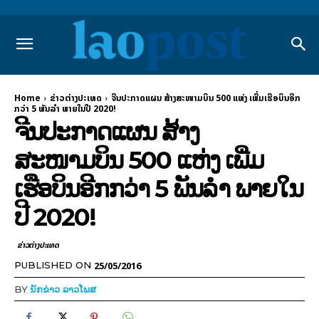
Home
ຂ່າວຕ່າງປະເທດ
ຈີນປະກາດແຜນ ສ້າງສະໜາມບິນ 500 ແຫ່ງ ເພີ່ມເຮືອບິນອີກ
ກວ່າ 5 ພັນລຳ ພາຍໃນປີ 2020!
ຈີນປະກາດແຜນ ສ້າງ
ສະໜາມບິນ 500 ແຫ່ງ ເພີ່ມ
ເຮືອບິນອີກກວ່າ 5 ພັນລຳ ພາຍໃນ
ປີ 2020!
ຂ່າວຕ່າງປະເທດ
25/05/2016
PUBLISHED ON
BY
ນັກຂ່າວ ລາວໂພສ