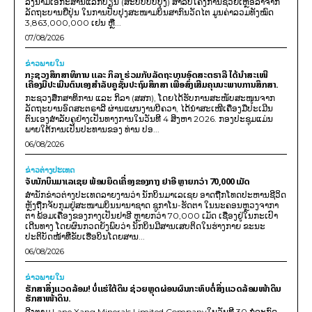
ລົງນາມເອກະສານແລກປ່ຽນ (ສະບັບປັບປຸງ) ສໍາລັບໂຄງການຊ່ວຍເຫຼືອລ້າຈາກ
ລັດຖະບານຍີ່ປຸ່ນ ໃນການປັບປຸງສະໜາມບິນສາກົນວັດໄຕ ມູນຄ່າລວມທັງໝົດ
3,863,000,000 ເຢນ ຫຼື...
07/08/2026
ຂ່າວພາຍ​ໃນ
ກະຊວງສຶກສາທິການ ແລະ ກິລາ ຮ່ວມກັບລັດຖະບານອົດສະຕຣາລີ ໄດ້ນຳສະເໜີ
ເຄື່ອງມືປະເມີນຕົນເອງສຳລັບຄູຊັ້ນປະຖົມສຶກສາ ເພື່ອສົ່ງເສີມຄຸນນະພາບການສຶກສາ.
ກະຊວງສຶກສາທິການ ແລະ ກິລາ (ສສກ), ໂດຍໄດ້ຮັບການສະໜັບສະໜູນຈາກ
ລັດຖະບານອົດສະຕຣາລີ ຜ່ານແຜນງານບີຄວາ, ໄດ້ນຳສະເໜີເຄື່ອງມືປະເມີນ
ຕົນເອງສຳລັບຄູຢ່າງເປັນທາງການໃນວັນທີ 4 ສິງຫາ 2026. ກອງປະຊຸມແມ່ນ
ພາຍໃຕ້ການເປັນປະທານຂອງ ທ່ານ ປອ...
06/08/2026
ຂ່າວຕ່າງປະເທດ
ຈັບນັກບິນມາເລເຊຍ ພ້ອມຍຶດເຄື່ອງຂອງກາງ ຢາອີ ຫຼາຍກວ່າ 70,000 ເມັດ
ສຳນັກຂ່າວຕ່າງປະເທດລາຍງານວ່າ ນັກບິນມາເລເຊຍ ອາດຖືກໂທດປະຫານຊີວິດ
ຫຼັງຖືກຈັບກຸມຢູ່ສະໜາມບິນນານາຊາດ ຊູກາໂນ-ຮັດຕາ ໃນນະຄອນຫຼວງຈາກາ
ຕາ ພ້ອມເຄື່ອງຂອງກາງເປັນຢາອີ ຫຼາຍກວ່າ 70,000 ເມັດ ເຊື່ອງຢູ່ໃນກະເປົາ
ເດີນທາງ ໂດຍຜົນກວດຍັງພົບວ່າ ນັກບິນມີສານເສບຕິດໃນຮ່າງກາຍ ຂະນະ
ປະຕິບັດໜ້າທີ່ຂັບເຮືອບິນໂດຍສານ...
06/08/2026
ຂ່າວພາຍ​ໃນ
ຮັກສາສິ່ງແວດລ້ອມ! ບໍ່ແຮ່ໃຕ້ດິນ ຊ່ວຍຫຼຸດຜ່ອນຜົນກະທົບຕໍ່ສິ່ງແວດລ້ອມໜ້າດິນ
ຮັກສາໜ້າດິນ.
ອີງຕາມ Lane Xang Minerals Limited Companyໃນວັນທີ 30 ກໍລະກົດ