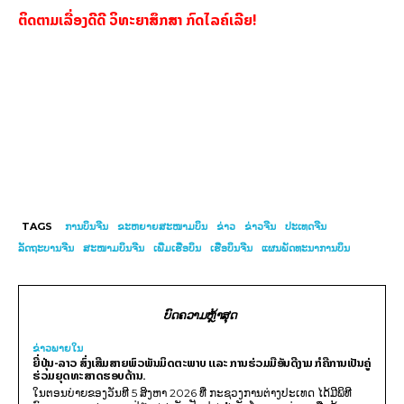
ຕິດຕາມເລື່ອງດີດີ ວິທະຍາສຶກສາ ກົດໄລຄ໌ເລີຍ!
TAGS
ການບິນຈີນ
ຂະຫຍາຍສະໜາມບິນ
ຂ່າວ
ຂ່າວຈີນ
ປະເທດຈີນ
ລັດຖະບານຈີນ
ສະໜາມບິນຈີນ
ເພີ່ມເຮືອບິນ
ເຮືອບິນຈີນ
ແຜນພັດທະນາການບິນ
ບົດຄວາມຫຼ້າສຸດ
ຂ່າວພາຍ​ໃນ
ຍີ່ປຸ່ນ-ລາວ ສົ່ງເສີມສາຍພົວພັນມິດຕະພາບ ແລະ ການຮ່ວມມືອັນດີງາມ ກໍຄືການເປັນຄູ່
ຮ່ວມຍຸດທະສາດຮອບດ້ານ.
ໃນຕອນບ່າຍຂອງວັນທີ 5 ສິງຫາ 2026 ທີ່ ກະຊວງການຕ່າງປະເທດ ໄດ້ມີພິທີ