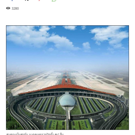
3280
ສະໜາມບິນສາກົນ ນະຄອນຫລວງປັກກິ່ງ ສປ ຈີນ