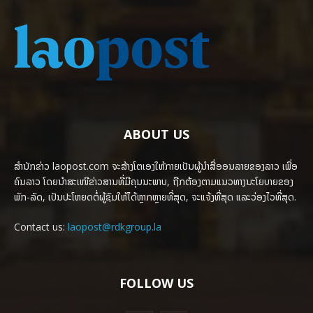
ABOUT US
ສຳນັກຂ່າວ laopost.com ຈະສ້າງໂຕເອງໃຫ້ກາຍເປັນຜູ້ນຳສື່ອອນລາຍຂອງລາວ ເພື່ອ
ຄົນລາວ ໂດຍນຳສະເໜີຂ່າວສານທີ່ມີຄຸນນະພາບ, ຖືກຕ້ອງຕາມແນວທາງນະໂຍບາຍຂອງ
ພັກ-ລັດ, ເປັນປະໂຫຍດຕໍ່ຜູ້ຊົມໃຫ້ໄດ້ຫຼາກຫຼາຍທີ່ສຸດ, ຈະແຈ້ງທີ່ສຸດ ແລະວ່ອງໄວທີ່ສຸດ.
Contact us:
laopost@rdkgroup.la
FOLLOW US