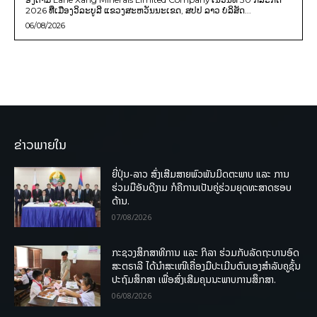
2026 ທີ່ເມືອງວິລະບູລີ ແຂວງສະຫວັນນະເຂດ, ສປປ ລາວ ບໍລິສັດ...
06/08/2026
ຂ່າວພາຍໃນ
ຍີ່ປຸ່ນ-ລາວ ສົ່ງເສີມສາຍພົວພັນມິດຕະພາບ ແລະ ການ
ຮ່ວມມືອັນດີງາມ ກໍຄືການເປັນຄູ່ຮ່ວມຍຸດທະສາດຮອບ
ດ້ານ.
07/08/2026
ກະຊວງສຶກສາທິການ ແລະ ກິລາ ຮ່ວມກັບລັດຖະບານອົດ
ສະຕຣາລີ ໄດ້ນຳສະເໜີເຄື່ອງມືປະເມີນຕົນເອງສຳລັບຄູຊັ້ນ
ປະຖົມສຶກສາ ເພື່ອສົ່ງເສີມຄຸນນະພາບການສຶກສາ.
06/08/2026