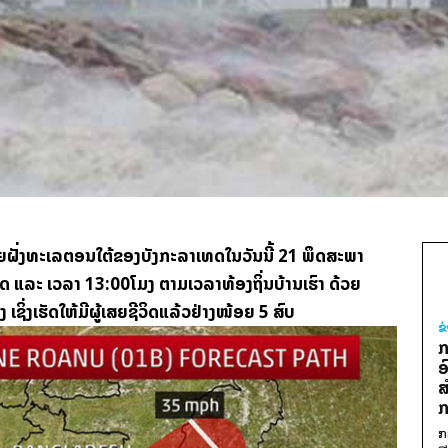
ຊາຍຝັ່ງທະເລຕອນໃຕ້ຂອງບັງກະລາເທດໃນວັນນີ້ 21 ພຶດສະພາ
ແລະ ເວລາ 13:00ໂມງ ຕາມເວລາທ້ອງຖິ່ນບ້ານເຮົາ ດ້ວຍ
ເຊິ່ງເຮັດໃຫ້ມີຜູ້ເສຍຊີວິດແລ້ວຢ່າງໜ້ອຍ 5 ສົບ
ຂ
ກ
ອ
ສ
ກ
ກ