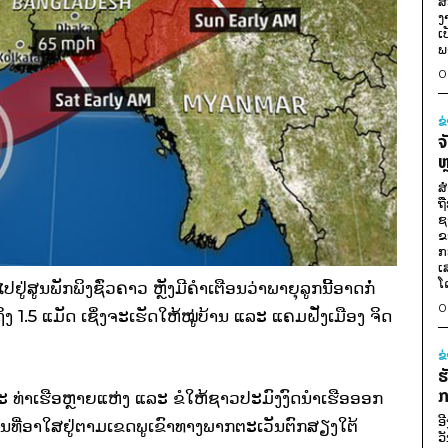
ສ
ງ
ເ
ພ
0
ຂ
ຈ
ຫ
ສ
ຖ
ຊ
ຂ
ກ
ເ
ໂ
ສູນພັກພິງຊົ່ວຄາວ ຫຼັງມີຄຳເຕືອນວ່າພາຍຸລູກນີ້ອາດກໍ່
0
ຖິງ 1.5 ແມັດ ເຊິ່ງຈະເຮັດໃຫ້ໝູ່ບ້ານ ແລະ ແຄມຝັ່ງເມືອງ ຈິດ
ຂ
ຮ
ກ
ະ ທ່າເຮືອຫຼາຍແຫ່ງ ແລະ ຂໍໃຫ້ຊາວປະມົງງົດນຳເຮືອອອກ
ອ
ຊົນທີ່ອາໃສຢູ່ຕາມເຂດພູເຂົາທາງພາກຕະເວັນຕົກສຽງໃຕ້
ວ