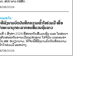
ຂດ, ສປປ ລາວ ບໍລິສັດ...
6/08/2026
່າວພາຍ​ໃນ
ິທີລົງນາມບົດບັນທຶກຄວາມເຂົ້າໃຈຮ່ວມມື ເພື່ອ
ັດທະນາບຸກຄະລາກອນສື່ມວນຊົນລາວ
ັນທີ 4 ສິງຫາ 2026 ທີ່ສະຖາບັນສື່ມວນຊົນ ແລະ ໂຄສະນາ
ັງກັດສະຖາບັນການເມືອງແຫ່ງຊາດ ໂຮ່ຈິມິນ ນະຄອນຮ່າ
ນ້ຍ ສສ. ຫວຽດນາມ, ໄດ້ຈັດພິທີລົງນາມບົດບັນທຶກຄວາມ
ຂົ້າໃຈຮ່ວມມື ລະຫວ່າງ...
6/08/2026