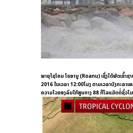
ພາຍຸໄຊໂຄນ ໂຣອານູ (Roanu) ເຊິ່ງໄດ້ພັດເຂົ້າ
2016 ໃນເວລາ 12:00ໂມງ ຕາມເວລາບັງກະລາເທດ 
ຄວາມໄວຂອງລົມໃກ້ສູນກາງ 88 ກີໂລແມັດຕໍ່ຊົ່ວໂມງ 