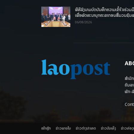
ພິທີລົງນາມບົດບັນທຶກຄວາມເຂົ້າໃຈຮ່ວມມ
ເພື່ອພັດທະນາບຸກຄະລາກອນສື່ມວນຊົນ
06/08/2026
AB
ສຳນັກ
ຄົນລາ
ພັກ-ລັ
Cont
ໜ້າຫຼັກ
ຂ່າວພາຍ​ໃນ
ຂ່າວຕ່າງປະເທດ
​ຂ່າວບັນເທິງ
​ຂ່າວທ່ອ