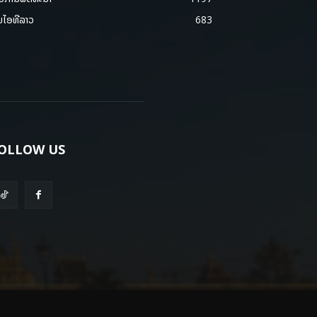
ມໄອທີລາວ
683
OLLOW US