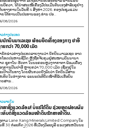
ະໜັບສະໜູນຈາກ ລັດຖະບານອົດສະຕຣາລີ ຜ່ານແຜນ
ານບີຄວາ, ໄດ້ນຳສະເໜີເຄື່ອງມືປະເມີນຕົນເອງສຳລັບຄູຢ່າງ
ປັນທາງການໃນວັນທີ 4 ສິງຫາ 2026. ກອງປະຊຸມແມ່ນ
າຍໃຕ້ການເປັນປະທານຂອງ ທ່ານ ປອ...
6/08/2026
່າວຕ່າງປະເທດ
ັບນັກບິນມາເລເຊຍ ພ້ອມຍຶດເຄື່ອງຂອງກາງ ຢາອີ
ຼາຍກວ່າ 70,000 ເມັດ
ຳນັກຂ່າວຕ່າງປະເທດລາຍງານວ່າ ນັກບິນມາເລເຊຍ ອາດ
ືກໂທດປະຫານຊີວິດ ຫຼັງຖືກຈັບກຸມຢູ່ສະໜາມບິນນານາ
າດ ຊູກາໂນ-ຮັດຕາ ໃນນະຄອນຫຼວງຈາກາຕາ ພ້ອມເຄື່ອງ
ອງກາງເປັນຢາອີ ຫຼາຍກວ່າ 70,000 ເມັດ ເຊື່ອງຢູ່ໃນ
ະເປົາເດີນທາງ ໂດຍຜົນກວດຍັງພົບວ່າ ນັກບິນມີສານ
ສບຕິດໃນຮ່າງກາຍ ຂະນະປະຕິບັດໜ້າທີ່ຂັບເຮືອບິນ
ດຍສານ...
6/08/2026
່າວພາຍ​ໃນ
ັກສາສິ່ງແວດລ້ອມ! ບໍ່ແຮ່ໃຕ້ດິນ ຊ່ວຍຫຼຸດຜ່ອນຜົນ
ະທົບຕໍ່ສິ່ງແວດລ້ອມໜ້າດິນຮັກສາໜ້າດິນ.
ີງຕາມ Lane Xang Minerals Limited Companyໃນ
ັນທີ 30 ກໍລະກົດ 2026 ທີ່ເມືອງວິລະບູລີ ແຂວງສະຫວັນນະ