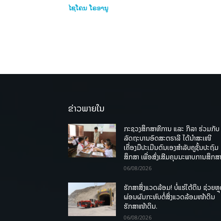
ໄຊໂຄນ ໂຣອານູ
ຂ່າວພາຍໃນ
ກະຊວງສຶກສາທິການ ແລະ ກິລາ ຮ່ວມກັບ
ລັດຖະບານອົດສະຕຣາລີ ໄດ້ນຳສະເໜີ
ເຄື່ອງມືປະເມີນຕົນເອງສຳລັບຄູຊັ້ນປະຖົມ
ສຶກສາ ເພື່ອສົ່ງເສີມຄຸນນະພາບການສຶກສາ
06/08/2026
ຮັກສາສິ່ງແວດລ້ອມ! ບໍ່ແຮ່ໃຕ້ດິນ ຊ່ວຍຫຼ
ຜ່ອນຜົນກະທົບຕໍ່ສິ່ງແວດລ້ອມໜ້າດິນ
ຮັກສາໜ້າດິນ.
06/08/2026