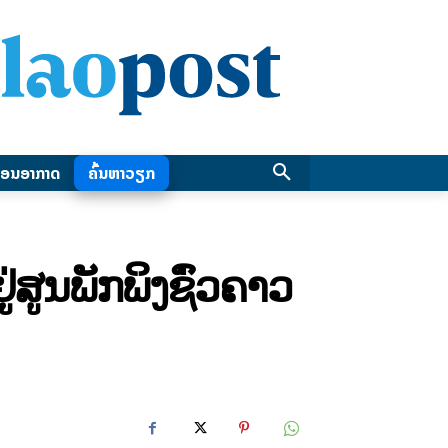
ອນອາກາດ
ຄົ້ນຫາວຽກ
ສູນພັກພິງຊົ່ວຄາວ