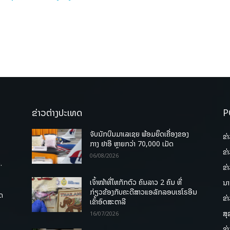
ຂ່າວຕ່າງປະເທດ
P
ຈັບນັກບິນມາເລເຊຍ ພ້ອມຍຶດເຄື່ອງຂອງ
ຂ່
ກາງ ຢາອີ ຫຼາຍກວ່າ 70,000 ເມັດ
ຂ່
06/08/2026
.
ຂ່
ເຈົ້າໜ້າທີ່ໄທກັກຕົວ ຄົນລາວ 2 ຄົນ ທີ່
ນາ
ກ່ຽວຂ້ອງກັບຄະດີສາວແອລັກລອບເຮໂຣອີນ
ຸດ
ຂ່
ເຂົ້າອົດສະຕາລີ
ສຸ
16/07/2026
ຂ່