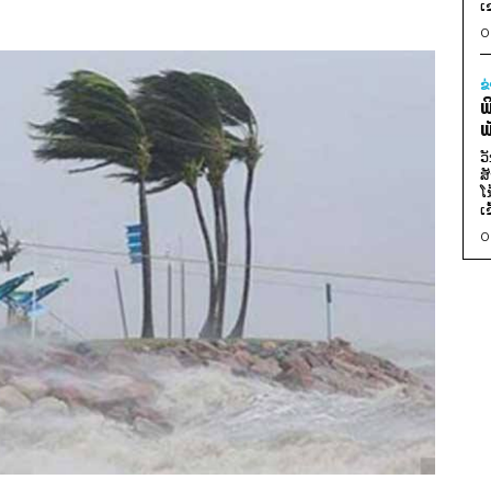
ເ
0
ຂ
ພ
ພ
ວ
ສ
ໂ
ເ
0