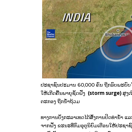
ປະຊາຊົນປະມານ 60,000 ຄົນ ຖືກອົບພະຍົບໄປຢູ່
(storm surge)
ໃຫ້ເກີດຄື້ນພາຍຸຊັດຝັ່ງ
ສູງເ
ຕະກອງ ຖືກນ້ຳຖ້ວມ
ທາງການບັງກະລາເທດໄດ້ສັ່ງການປິດທ່ານ້ຳ ແລ
ຈາກຝັ່ງ ຂະນະທີ່ກົມອຸຕຸນິຍົມເຕືອນໃຫ້ປະຊາ