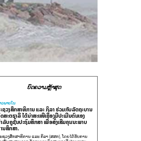
ບົດຄວາມຫຼ້າສຸດ
່າວພາຍ​ໃນ
ະຊວງສຶກສາທິການ ແລະ ກິລາ ຮ່ວມກັບລັດຖະບານ
ົດສະຕຣາລີ ໄດ້ນຳສະເໜີເຄື່ອງມືປະເມີນຕົນເອງ
ຳລັບຄູຊັ້ນປະຖົມສຶກສາ ເພື່ອສົ່ງເສີມຄຸນນະພາບ
ານສຶກສາ.
ະຊວງສຶກສາທິການ ແລະ ກິລາ (ສສກ), ໂດຍໄດ້ຮັບການ