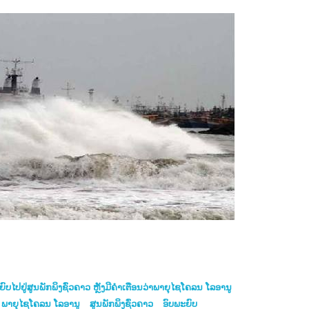
ົບໄປຢູ່ສູນພັກພິງຊົ່ວຄາວ ຫຼັງມີຄຳເຕືອນວ່າພາຍຸໄຊໂຄລນ ໂລອານູ
ພາຍຸໄຊໂຄລນ ໂລອານູ
ສູນພັກພິງຊົ່ວຄາວ
ອົບພະຍົບ