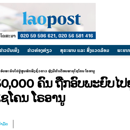
​ຂ່າວບັນເທິງ
​ຂ່າວທ່ອງທ່ຽວ
ສຸຂະພາບ ແລະ ສີ່ງແວດລ້ອມ
ພະຍາກ
ົບພະຍົບໄປຢູ່ສູນພັກພິງຊົ່ວຄາວ ຫຼັງມີຄຳເຕືອນພາຍຸໄຊໂຄນ ໂຣອານູ
,000 ຄົນ ຖືກອົບພະຍົບໄປຢູ່
ຸໄຊໂຄນ ໂຣອານູ
້ຳມັດ