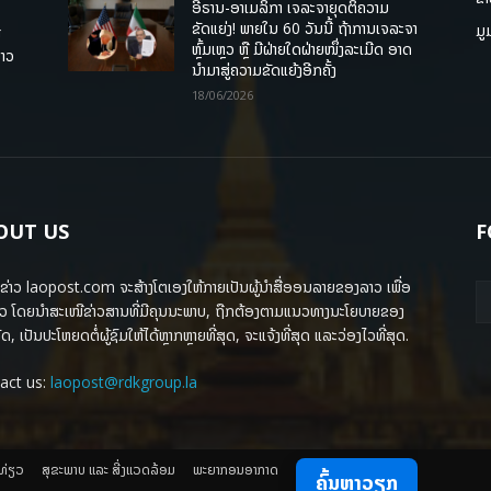
ອີຣານ-ອາເມລິກາ ເຈລະຈາຍຸດຕິຄວາມ
ຂັດແຍ່ງ! ພາຍໃນ 60 ວັນນີ້ ຖ້າການເຈລະຈາ
ມູ
ື
ຫຼົ້ມເຫຼວ ຫຼື ມີຝ່າຍໃດຝ່າຍໜຶ່ງລະເມີດ ອາດ
ລາວ
ນໍາມາສູ່ຄວາມຂັດແຍ້ງອີກຄັ້ງ
18/06/2026
OUT US
F
ຂ່າວ laopost.com ຈະສ້າງໂຕເອງໃຫ້ກາຍເປັນຜູ້ນຳສື່ອອນລາຍຂອງລາວ ເພື່ອ
ວ ໂດຍນຳສະເໜີຂ່າວສານທີ່ມີຄຸນນະພາບ, ຖືກຕ້ອງຕາມແນວທາງນະໂຍບາຍຂອງ
ດ, ເປັນປະໂຫຍດຕໍ່ຜູ້ຊົມໃຫ້ໄດ້ຫຼາກຫຼາຍທີ່ສຸດ, ຈະແຈ້ງທີ່ສຸດ ແລະວ່ອງໄວທີ່ສຸດ.
act us:
laopost@rdkgroup.la
ງທ່ຽວ
ສຸຂະພາບ ແລະ ສີ່ງແວດລ້ອມ
ພະຍາກອນອາກາດ
ຄົ້ນຫາວຽກ