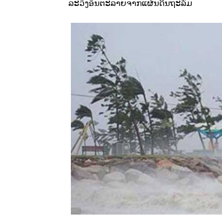
ລະວັງອັນຕະລາຍຈາກແຜ່ນດິນຖະລົ່ມ