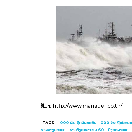
ທີ່ມາ: http://www.manager.co.th/
TAGS
000 ຄົນ ຖືກອົບພະຍົບ
000 ຄົນ ຖືກອົບພະຍ
ຂ່າວ​ຕ່າງ​ປະເທດ
ຊາວບັງກະລາເທດ 60
ບັງ​ກະ​ລາ​ເທດ