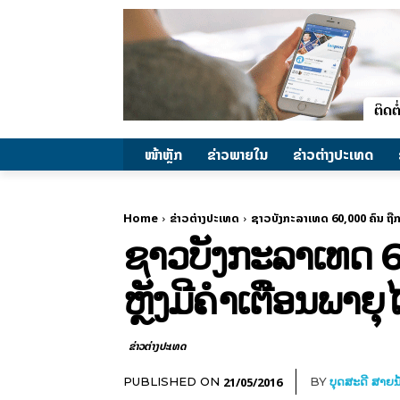
ໜ້າຫຼັກ
ຂ່າວພາຍ​ໃນ
ຂ່າວຕ່າງປະເທດ
Home
ຂ່າວຕ່າງປະເທດ
ຊາວບັງກະລາເທດ 60,000 ຄົນ ຖືກອ
ຊາວບັງກະລາເທດ 60
ຫຼັງມີຄຳເຕືອນພາຍ
ຂ່າວຕ່າງປະເທດ
21/05/2016
PUBLISHED ON
BY
ບຸດສະດີ ສາຍນ