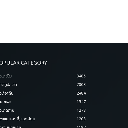
OPULAR CATEGORY
າວພາຍ​ໃນ
8486
າວຕ່າງປະເທດ
7003
າວທ້ອງຖິ່ນ
2484
ນາສາລະ
1547
າວເຫດການ
1278
ຂະພາບ ແລະ ສີ່ງແວດລ້ອມ
1203
າວການພັດທະນາ
1197