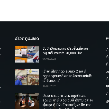
ຂ່າວຕ່າງປະເທດ
P
ບ
ຈັບນັກບິນມາເລເຊຍ ພ້ອມຍຶດເຄື່ອງຂອງ
ຂ່
່
ກາງ ຢາອີ ຫຼາຍກວ່າ 70,000 ເມັດ
ຂ່
06/08/2026
ຂ່
ເຈົ້າໜ້າທີ່ໄທກັກຕົວ ຄົນລາວ 2 ຄົນ ທີ່
ນາ
ກ່ຽວຂ້ອງກັບຄະດີສາວແອລັກລອບເຮໂຣອີນ
ຂ່
ເຂົ້າອົດສະຕາລີ
ສຸ
.
16/07/2026
ຂ່
ອີຣານ-ອາເມລິກາ ເຈລະຈາຍຸດຕິຄວາມ
ຂັດແຍ່ງ! ພາຍໃນ 60 ວັນນີ້ ຖ້າການເຈລະຈາ
ມູ
ຸດ
ຫຼົ້ມເຫຼວ ຫຼື ມີຝ່າຍໃດຝ່າຍໜຶ່ງລະເມີດ ອາດ