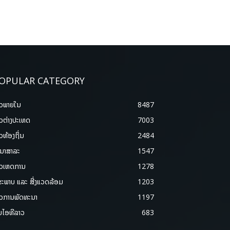
OPULAR CATEGORY
າວພາຍ​ໃນ
8487
າວຕ່າງປະເທດ
7003
າວທ້ອງຖິ່ນ
2484
ນາສາລະ
1547
າວເຫດການ
1278
ຂະພາບ ແລະ ສີ່ງແວດລ້ອມ
1203
າວການພັດທະນາ
1197
ມໄອທີລາວ
683