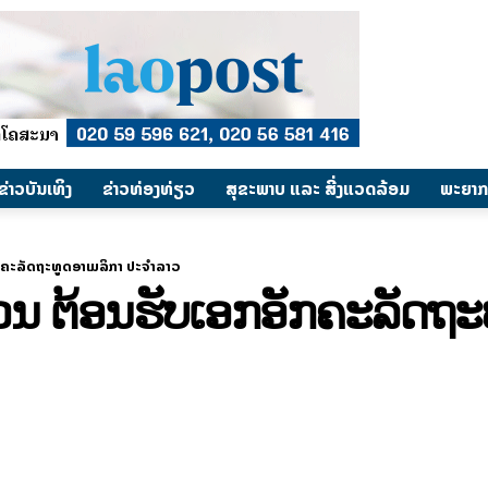
​ຂ່າວບັນເທິງ
​ຂ່າວທ່ອງທ່ຽວ
ສຸຂະພາບ ແລະ ສີ່ງແວດລ້ອມ
ພະຍາກ
ກຄະລັດຖະທູດອາເມລິກາ ປະຈຳລາວ
 ຕ້ອນຮັບເອກອັກຄະລັດຖະ