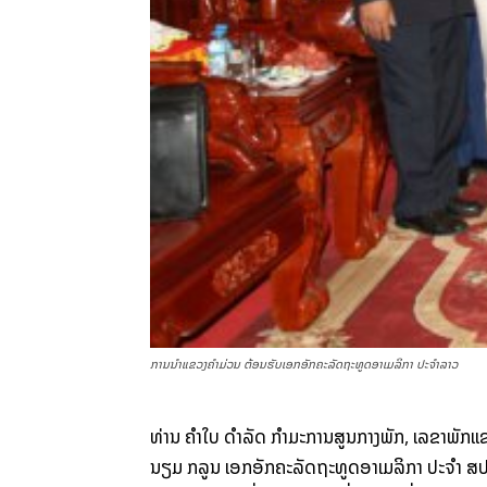
ການນຳແຂວງຄຳມ່ວນ ຕ້ອນຮັບເອກອັກຄະລັດຖະທູດອາເມລິກາ ປະຈຳລາວ
ທ່ານ ຄຳ​ໃບ ດຳລັດ ກຳມະການ​ສູນ​ກາງ​ພັກ, ​ເລຂາ​ພັກ​ແຂ
ນຽມ ກລູນ ​ເອກ​ອັກຄະ​ລັດຖະທູດ​ອາ​ເມ​ລິ​ກາ ປະຈຳ ສ​ປ