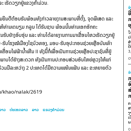
ລ​ະ ​ເຮັດ​ວຽກຢູ່​ແຂວງ​ຄຳ​ມ່ວນ.
ຂ
ຍ
​ຍິນ​ດີ​ຕ້ອນຮັບ​ພ້ອມ​ທັງ​ກ່າວ​ລາຍ​ງານ​ສະພາບ​ທີ່​ຕັ້ງ, ຈຸດ​ພິ​ເສດ ​ແລະ ​
ກ
ຍ
ທ່ານ​ເດນຽມ ກລູນ ​ໄດ້​ຮັບ​ຊາບ ພ້ອມ​ນັ້ນ​ທ່ານ​ເອກ​ອັກຄະ​
ໃ
ນຮັບ​ຢ່າງ​ອົບ​ອຸ່ນ ​ແລະ ທ່ານ​ໄດ້​ລາຍ​ງານ​ການ​ມາ​ເຂື່ອນ​ໄຫວ​ເຮັດ​ວຽກຢູ່​
ປ
ສ
ິທີ​ມອບ-ຮັບ​ໂຮງໝໍ​ເມືອງ​ໄຊ​ບົວທອງ, ມອບ-ຮັບ​ອຸປະກອນ​ຊ່ວຍ​ເຫຼືອບັນ​ເທົາ​
ປ
່ອນ​ໄຟຟ້າ​ນ້ຳ​ເທີນ II ທັງ​ນີ້ກໍ່​ເພື່ອ​ເປັນ​ການ​ຊ່ວຍ​ເຫຼືອປະຊາຊົນ​ທີ່ຢູ່​
3
ຸຂະພາບ​ໄດ້​ຢ່າງ​ສະດວກ ທັງ​ເປັນ​ການ​ປະກອບສ່ວນ​ອັນ​ໃຫຍ່ຫຼວງ​ໃຫ້​ແກ່
0
ານ​ຮ່ວມ​ມື​ລະຫວ່າງ 2 ປະ​ເທດ​ໄດ້​ມີ​ຄວາມ​ແໜ້ນ​ແຟ້ນ ​ແລະ ຂະຫຍາຍຕົວ​
ຂ
ກ
ອ
ສ
m/khao/nalak/2619
ກ
ກ
ສ
ລາວ
ປະເທດລາວ
ລາວ
ແຂວງຄຳມ່ວນ
ງ
ເ
ພ
0