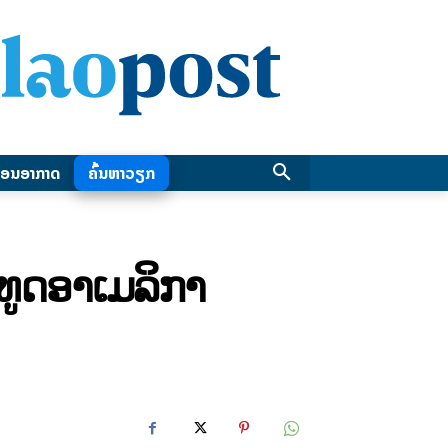
ອນອາກາດ
ຄົ້ນຫາວຽກ
ທູດອາເມລິກາ