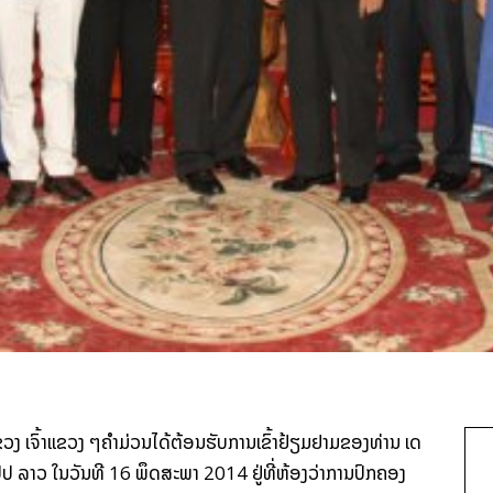
ວງ ​ເຈົ້າ​ແຂວງ ໆຄຳ​ມ່ວນໄດ້ຕ້ອນຮັບ​ການ​ເຂົ້າ​ຢ້ຽມຢາມ​ຂອງ​ທ່ານ ​ເດ
ປ ລາວ ​ໃນ​ວັນ​ທີ 16 ພຶດສະພາ 2014 ຢູ່​ທີ່​ຫ້ອງ​ວ່າການ​ປົກຄອງ​