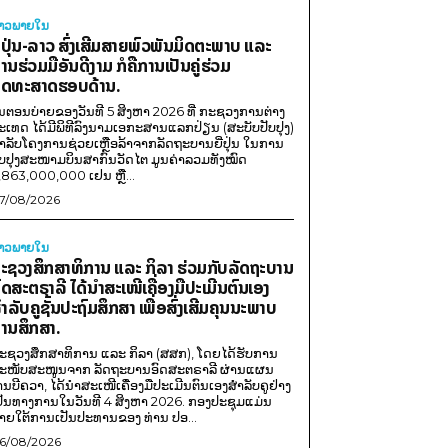
່າວພາຍ​ໃນ
ີ່ປຸ່ນ-ລາວ ສົ່ງເສີມສາຍພົວພັນມິດຕະພາບ ແລະ
ານຮ່ວມມືອັນດີງາມ ກໍຄືການເປັນຄູ່ຮ່ວມ
ຸດທະສາດຮອບດ້ານ.
ນຕອນບ່າຍຂອງວັນທີ 5 ສິງຫາ 2026 ທີ່ ກະຊວງການຕ່າງ
ະເທດ ໄດ້ມີພິທີລົງນາມເອກະສານແລກປ່ຽນ (ສະບັບປັບປຸງ)
ໍາລັບໂຄງການຊ່ວຍເຫຼືອລ້າຈາກລັດຖະບານຍີ່ປຸ່ນ ໃນການ
ັບປຸງສະໜາມບິນສາກົນວັດໄຕ ມູນຄ່າລວມທັງໝົດ
,863,000,000 ເຢນ ຫຼື...
7/08/2026
່າວພາຍ​ໃນ
ະຊວງສຶກສາທິການ ແລະ ກິລາ ຮ່ວມກັບລັດຖະບານ
ົດສະຕຣາລີ ໄດ້ນຳສະເໜີເຄື່ອງມືປະເມີນຕົນເອງ
ຳລັບຄູຊັ້ນປະຖົມສຶກສາ ເພື່ອສົ່ງເສີມຄຸນນະພາບ
ານສຶກສາ.
ະຊວງສຶກສາທິການ ແລະ ກິລາ (ສສກ), ໂດຍໄດ້ຮັບການ
ະໜັບສະໜູນຈາກ ລັດຖະບານອົດສະຕຣາລີ ຜ່ານແຜນ
ານບີຄວາ, ໄດ້ນຳສະເໜີເຄື່ອງມືປະເມີນຕົນເອງສຳລັບຄູຢ່າງ
ປັນທາງການໃນວັນທີ 4 ສິງຫາ 2026. ກອງປະຊຸມແມ່ນ
າຍໃຕ້ການເປັນປະທານຂອງ ທ່ານ ປອ...
6/08/2026