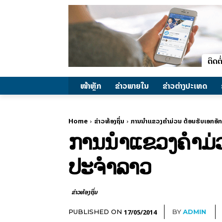
ໜ້າຫຼັກ
ຂ່າວພາຍ​ໃນ
ຂ່າວຕ່າງປະເທດ
Home
ຂ່າວທ້ອງຖິ່ນ
ການນຳແຂວງຄຳມ່ວນ ຕ້ອນຮັບເອກອັ
ການນຳແຂວງຄຳມ່ວນ
ປະຈຳລາວ
ຂ່າວທ້ອງຖິ່ນ
17/05/2014
PUBLISHED ON
BY
ADMIN