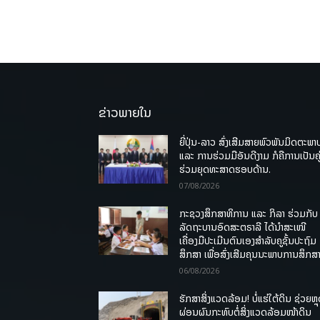
ຂ່າວພາຍໃນ
ຍີ່ປຸ່ນ-ລາວ ສົ່ງເສີມສາຍພົວພັນມິດຕະພາ
ແລະ ການຮ່ວມມືອັນດີງາມ ກໍຄືການເປັນຄູ
ຮ່ວມຍຸດທະສາດຮອບດ້ານ.
07/08/2026
ກະຊວງສຶກສາທິການ ແລະ ກິລາ ຮ່ວມກັບ
ລັດຖະບານອົດສະຕຣາລີ ໄດ້ນຳສະເໜີ
ເຄື່ອງມືປະເມີນຕົນເອງສຳລັບຄູຊັ້ນປະຖົມ
ສຶກສາ ເພື່ອສົ່ງເສີມຄຸນນະພາບການສຶກສາ
06/08/2026
ຮັກສາສິ່ງແວດລ້ອມ! ບໍ່ແຮ່ໃຕ້ດິນ ຊ່ວຍຫຼ
ຜ່ອນຜົນກະທົບຕໍ່ສິ່ງແວດລ້ອມໜ້າດິນ