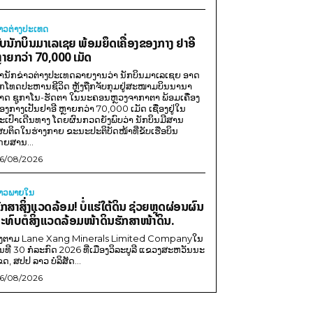
່າວຕ່າງປະເທດ
ັບນັກບິນມາເລເຊຍ ພ້ອມຍຶດເຄື່ອງຂອງກາງ ຢາອີ
ຼາຍກວ່າ 70,000 ເມັດ
ຳນັກຂ່າວຕ່າງປະເທດລາຍງານວ່າ ນັກບິນມາເລເຊຍ ອາດ
ືກໂທດປະຫານຊີວິດ ຫຼັງຖືກຈັບກຸມຢູ່ສະໜາມບິນນານາ
າດ ຊູກາໂນ-ຮັດຕາ ໃນນະຄອນຫຼວງຈາກາຕາ ພ້ອມເຄື່ອງ
ອງກາງເປັນຢາອີ ຫຼາຍກວ່າ 70,000 ເມັດ ເຊື່ອງຢູ່ໃນ
ະເປົາເດີນທາງ ໂດຍຜົນກວດຍັງພົບວ່າ ນັກບິນມີສານ
ສບຕິດໃນຮ່າງກາຍ ຂະນະປະຕິບັດໜ້າທີ່ຂັບເຮືອບິນ
ດຍສານ...
6/08/2026
່າວພາຍ​ໃນ
ັກສາສິ່ງແວດລ້ອມ! ບໍ່ແຮ່ໃຕ້ດິນ ຊ່ວຍຫຼຸດຜ່ອນຜົນ
ະທົບຕໍ່ສິ່ງແວດລ້ອມໜ້າດິນຮັກສາໜ້າດິນ.
ີງຕາມ Lane Xang Minerals Limited Companyໃນ
ັນທີ 30 ກໍລະກົດ 2026 ທີ່ເມືອງວິລະບູລີ ແຂວງສະຫວັນນະ
ຂດ, ສປປ ລາວ ບໍລິສັດ...
6/08/2026