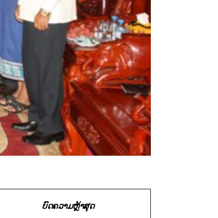
ບົດຄວາມຫຼ້າສຸດ