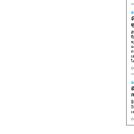
ຂ
ຈ
ຫ
ສ
ຖ
ຊ
ຂ
ກ
ເ
ໂ
0
ຂ
ຮ
ກ
ອ
ວ
ເ
0