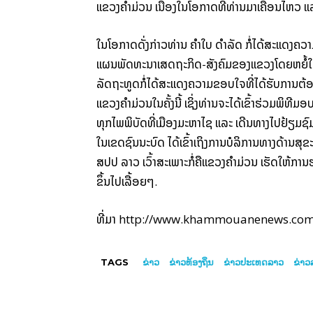
ແຂວງ​ຄຳ​ມ່ວນ ​ເນື່ອງ​ໃນ​ໂອກາດ​ທີ່​ທ່ານ​ມາ​ເຄື່ອນ​ໄຫວ ​ແ
​​ໃນ​ໂອກາດ​ດັ່ງກ່າວ​ທ່ານ ຄຳ​ໃບ ດຳລັດ ກໍ່​ໄດ້​ສະ​ແດງ​ຄວາມ
ແຜນ​ພັດທະນາ​ເສດຖະກິດ-ສັງຄົມ​ຂອງ​ແຂວງ​ໂດຍ​ຫຍໍ້​ໃຫ້​
ລັດຖະທູດ​ກໍ່​ໄດ້​ສະ​ແດງ​ຄວາມ​ຂອບ​ໃຈ​ທີ່​ໄດ້​ຮັບ​ການ​ຕ້ອ
ແຂວງ​ຄຳ​ມ່ວນ​ໃນ​ຄັ້ງ​ນີ້ ​ເຊິ່ງທ່ານ​ຈະ​ໄດ້​ເຂົ້າ​ຮ່ວມ​ພ
ທຸກ​ໄພພິບັດ​ທີ່​ເມືອງ​ມະຫາ​ໄຊ ​ແລະ ​ເດີນທາງ​ໄປ​ຢ້ຽມຊົມ​ເຄື
ໃນເຂດ​ຊົນນະບົດ​ ໄດ້​ເຂົ້າ​ເຖິງ​ການ​ບໍລິການ​ທາງ​ດ້ານ​ສ
ສປປ ລາວ ​ເວົ້າ​ສະ​ເພາະ​ກໍ່ຄື​ແຂວງ​ຄຳ​ມ່ວນ ​ເຮັດ​ໃຫ້ກ
ຂຶ້ນ​​ໄປ​ເລື້ອຍໆ.​
ທີ່ມາ http://www.khammouanenews.co
TAGS
ຂ່າວ
ຂ່າວທ້ອງຖິ່ນ
ຂ່າວປະເທດລາວ
ຂ່າວ