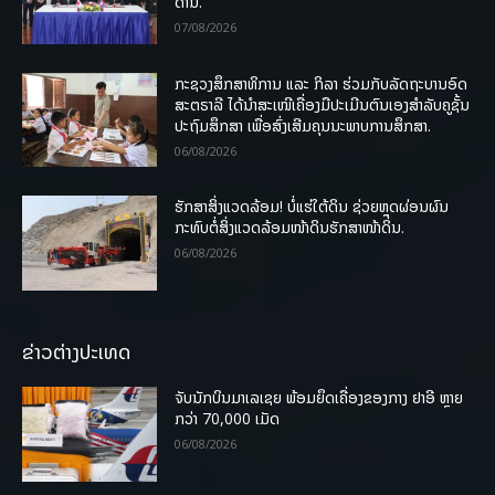
ດ້ານ.
07/08/2026
ກະຊວງສຶກສາທິການ ແລະ ກິລາ ຮ່ວມກັບລັດຖະບານອົດ
ສະຕຣາລີ ໄດ້ນຳສະເໜີເຄື່ອງມືປະເມີນຕົນເອງສຳລັບຄູຊັ້ນ
ປະຖົມສຶກສາ ເພື່ອສົ່ງເສີມຄຸນນະພາບການສຶກສາ.
06/08/2026
ຮັກສາສິ່ງແວດລ້ອມ! ບໍ່ແຮ່ໃຕ້ດິນ ຊ່ວຍຫຼຸດຜ່ອນຜົນ
ກະທົບຕໍ່ສິ່ງແວດລ້ອມໜ້າດິນຮັກສາໜ້າດິນ.
06/08/2026
ຂ່າວຕ່າງປະເທດ
ຈັບນັກບິນມາເລເຊຍ ພ້ອມຍຶດເຄື່ອງຂອງກາງ ຢາອີ ຫຼາຍ
ກວ່າ 70,000 ເມັດ
06/08/2026