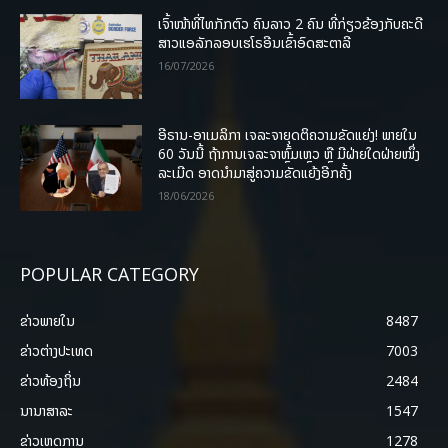
ເຈົ້າໜ້າທີ່ໄທກັກຕົວ ຄົນລາວ 2 ຄົນ ທີ່ກ່ຽວຂ້ອງກັບຄະດີ
ສາວແອລັກລອບເຮໂຣອີນເຂົ້າອົດສະຕາລີ
16/07/2026
ອີຣານ-ອາເມລິກາ ເຈລະຈາຍຸດຕິຄວາມຂັດແຍ່ງ! ພາຍໃນ
60 ວັນນີ້ ຖ້າການເຈລະຈາຫຼົ້ມເຫຼວ ຫຼື ມີຝ່າຍໃດຝ່າຍໜຶ່ງ
ລະເມີດ ອາດນໍາມາສູ່ຄວາມຂັດແຍ້ງອີກຄັ້ງ
18/06/2026
POPULAR CATEGORY
ຂ່າວພາຍ​ໃນ
8487
ຂ່າວຕ່າງປະເທດ
7003
ຂ່າວທ້ອງຖິ່ນ
2484
ນານາສາລະ
1547
ຂ່າວເຫດການ
1278