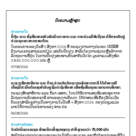
ບົດຄວາມຫຼ້າສຸດ
ຂ່າວພາຍ​ໃນ
ຍີ່ປຸ່ນ-ລາວ ສົ່ງເສີມສາຍພົວພັນມິດຕະພາບ ແລະ ການຮ່ວມມືອັນດີງາມ ກໍຄືການເປັນຄູ່
ຮ່ວມຍຸດທະສາດຮອບດ້ານ.
ໃນຕອນບ່າຍຂອງວັນທີ 5 ສິງຫາ 2026 ທີ່ ກະຊວງການຕ່າງປະເທດ ໄດ້ມີພິທີ
ລົງນາມເອກະສານແລກປ່ຽນ (ສະບັບປັບປຸງ) ສໍາລັບໂຄງການຊ່ວຍເຫຼືອລ້າຈາກ
ລັດຖະບານຍີ່ປຸ່ນ ໃນການປັບປຸງສະໜາມບິນສາກົນວັດໄຕ ມູນຄ່າລວມທັງໝົດ
3,863,000,000 ເຢນ ຫຼື...
07/08/2026
ຂ່າວພາຍ​ໃນ
ກະຊວງສຶກສາທິການ ແລະ ກິລາ ຮ່ວມກັບລັດຖະບານອົດສະຕຣາລີ ໄດ້ນຳສະເໜີ
ເຄື່ອງມືປະເມີນຕົນເອງສຳລັບຄູຊັ້ນປະຖົມສຶກສາ ເພື່ອສົ່ງເສີມຄຸນນະພາບການສຶກສາ.
ກະຊວງສຶກສາທິການ ແລະ ກິລາ (ສສກ), ໂດຍໄດ້ຮັບການສະໜັບສະໜູນຈາກ
ລັດຖະບານອົດສະຕຣາລີ ຜ່ານແຜນງານບີຄວາ, ໄດ້ນຳສະເໜີເຄື່ອງມືປະເມີນ
ຕົນເອງສຳລັບຄູຢ່າງເປັນທາງການໃນວັນທີ 4 ສິງຫາ 2026. ກອງປະຊຸມແມ່ນ
ພາຍໃຕ້ການເປັນປະທານຂອງ ທ່ານ ປອ...
06/08/2026
ຂ່າວຕ່າງປະເທດ
ຈັບນັກບິນມາເລເຊຍ ພ້ອມຍຶດເຄື່ອງຂອງກາງ ຢາອີ ຫຼາຍກວ່າ 70,000 ເມັດ
ສຳນັກຂ່າວຕ່າງປະເທດລາຍງານວ່າ ນັກບິນມາເລເຊຍ ອາດຖືກໂທດປະຫານຊີວິດ