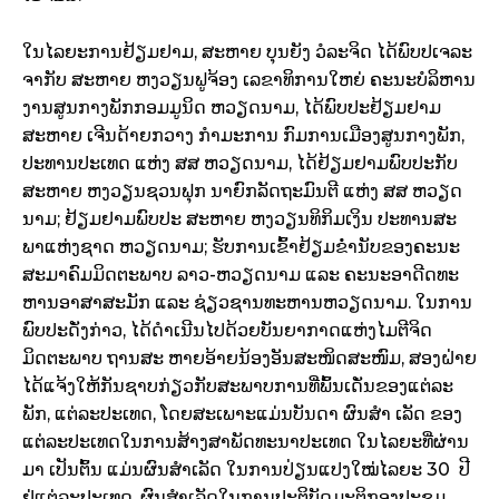
ໃນ
ໄລຍະ
ການ
ຢ້ຽມຢາມ
,
ສະຫາຍ ​ບຸນ​ຍັງ ວໍ​ລະ​ຈິດ
ໄດ້
ພົບ
ປ​ເຈ​ລະ​
ຈາ
ກັບ ສະຫາຍ ຫງວຽນ​ຟູຈ້ອງ
​ເລຂາທິການ​ໃຫຍ່ ​ຄະນະ​ບໍລິ​ຫານ​
ງານ​ສູນ​ກາງ​ພັກ​ກອມ​ມູນິດ ຫວຽດນາມ, ໄດ້​ພົບ​ປະ​ຢ້ຽມ​ຢາມ
ສະຫາຍ
ເຈີນ​ດ້າຍ​ກວາງ
ກຳມະການ
​ ກົມ​ການ​ເມືອ​ງສູນ​ກາງ​ພັກ,
ປະທານ​ປະ​ເທດ ​ແຫ່ງ ​ສສ ຫວຽດນາມ, ​ໄດ້​ຢ້ຽມ​ຢາມພົບ​ປະ​ກັບ
ສະ​ຫາຍ ຫງວຽນ​ຊວນ​ຟຸກ ນາ​ຍົກ​ລັດ​ຖະ​ມົນ​ຕີ ແຫ່ງ ສ​ສ ຫວຽດ​
ນາມ; ຢ້ຽມ​ຢາມ​ພົບ​ປະ​ ສະ​ຫາຍ ຫງວຽນ​ທິ​ກິມ​ເງິນ ປະ​ທານ​ສະ​
ພາແຫ່ງ​ຊາດ ຫວຽດ​ນາມ; ຮັບ​ການ​ເຂົ້າ​ຢ້ຽມ​ຂ່ຳ​ນັບ​ຂອງຄະ​ນະ
ສະ​ມາ​ຄົມ​ມິດ​ຕະ​ພາບ ລາວ-ຫວຽດ​ນາມ ແລະ ຄະ​ນະອາ​ດີ​ດ​ທະ​
ຫານ​ອາ​ສາ​ສະ​ມັກ ແລະ ຊ່ຽວ​ຊານ​ທະ​ຫານຫວຽດ​ນາມ. ໃນການ​
ພົບ​ປະ​​ດັ່ງ​ກ່າວ​, ໄດ້​ດຳ​ເນີນ​ໄປດ້ວຍ​ບັນ​ຍາ​ກາດ​ແຫ່ງໄມຕີ​
ຈິດ
ມິດຕະພາບ ຖານ​ສະ ຫາຍອ້າຍ​ນ້ອງອັນ​ສະ​ໜິດ​ສະ​ໜົມ,
​
ສອງ
ຝ່າຍ
ໄດ້
ແຈ້ງ
ໃຫ້ກັນ
ຊາບ
ກ່ຽວ
ກັບ
ສະພາບ
ການ
ທີ່
ພົ້ນ
ເດັ່ນຂອງ
ແຕ່
ລະ
ພັກ
, ​
ແຕ່ລະ
ປະ
ເທດ, ໂດຍສະເພາະແມ່ນບັນດາ ຜົນສຳ ເລັດ ຂອງ
ແຕ່ລະປະເທດໃນການສ້າງສາພັດທະນາປະເທດ ໃນໄລຍະທີ່ຜ່ານ
ມາ ເປັນຕົ້ນ ແມ່ນຜົນສຳເລັດ ໃນການປ່ຽນແປງໃໝ່ໄລຍະ 30 ປີ
ຢູ່ແຕ່ລະປະເທດ, ຜົນສຳເລັດໃນການປະຕິບັດມະຕິກອງປະຊຸມ