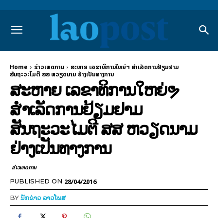
Home
ຂ່າວເຫດການ
ສະຫາຍ ເລຂາທິການໃຫຍ່ຯ ສຳເລັດການຢ້ຽມຢາມ
ສັນຖະວະໄມຕີ ສສ ຫວຽດນາມ ຢ່າງເປັນທາງການ
ສະຫາຍ ເລຂາທິການໃຫຍ່ຯ
ສຳເລັດການຢ້ຽມຢາມ
ສັນຖະວະໄມຕີ ສສ ຫວຽດນາມ
ຢ່າງເປັນທາງການ
ຂ່າວເຫດການ
28/04/2016
PUBLISHED ON
BY
ນັກຂ່າວ ລາວໂພສ