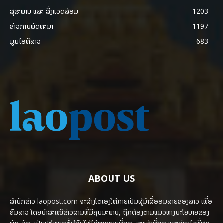
ສຸຂະພາບ ແລະ ສີ່ງແວດລ້ອມ
1203
ຂ່າວການພັດທະນາ
1197
ມູມໄອທີລາວ
683
ABOUT US
ສຳນັກຂ່າວ laopost.com ຈະສ້າງໂຕເອງໃຫ້ກາຍເປັນຜູ້ນຳສື່ອອນລາຍຂອງລາວ ເພື່ອ
ຄົນລາວ ໂດຍນຳສະເໜີຂ່າວສານທີ່ມີຄຸນນະພາບ, ຖືກຕ້ອງຕາມແນວທາງນະໂຍບາຍຂອງ
ພັກ-ລັດ, ເປັນປະໂຫຍດຕໍ່ຜູ້ຊົມໃຫ້ໄດ້ຫຼາກຫຼາຍທີ່ສຸດ, ຈະແຈ້ງທີ່ສຸດ ແລະວ່ອງໄວທີ່ສຸດ.