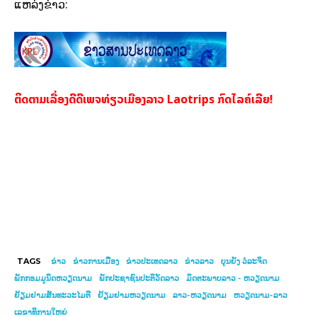
ແຫລ່ງຂ່າວ:
ຕິດຕາມເລື່ອງດີດີເພຈທ່ຽວເມືອງລາວ Laotrips ກົດໄລຄ໌ເລີຍ!
TAGS
ຂ່າວ
ຂ່າວການເມືອງ
ຂ່າວປະເທດລາວ
ຂ່າວລາວ
ບຸນຍັງ ວໍລະຈິດ
ພັກກອມມູນິດຫວຽດນາມ
ພັກປະຊາຊົນປະຕິວັດລາວ
ມິດຕະພາບລາວ - ຫວຽດນາມ
ຢ້ຽມຢາມສັນທະວະໄມຕີ
ຢ້ຽມຢາມຫວຽດນາມ
ລາວ​-ຫວຽດ​ນາມ
ຫວຽດນາມ-ລາວ
ເລຂາທິການໃຫຍ່