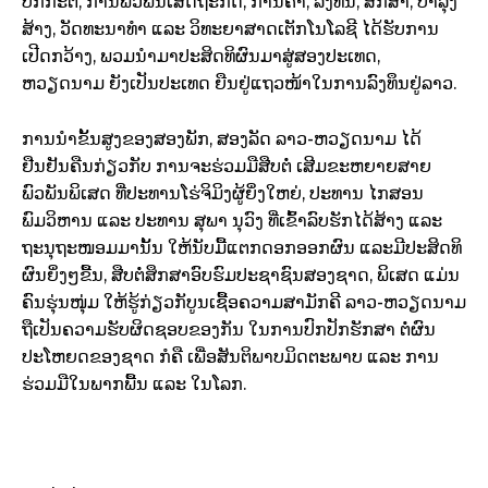
ປົກກະຕິ, ການພົວພັນເສດຖະກິດ, ການຄ້າ, ລົງທຶນ, ສຶກສາ, ບຳລຸງ
ສ້າງ, ວັດທະນາທຳ ແລະ ວິທະຍາສາດເຕັກໂນໂລຊີ ໄດ້ຮັບການ
ເປີດກວ້າງ, ພວມນຳມາປະສິດທິຜົນມາສູ່ສອງປະເທດ,
ຫວຽດນາມ ຍັງເປັນປະເທດ ຍືນຢູ່ແຖວໜ້າໃນການລົງທຶນຢູ່ລາວ.
ການນຳຂັ້ນສູງຂອງສອງພັກ, ສອງລັດ ລາວ
-ຫວຽດນາມ ໄດ້
ຢືນຢັນຄືນກ່ຽວກັບ ການຈະຮ່ວມມືສືບຕໍ່ ເສີມຂະຫຍາຍສາຍ
ພົວພັນພິເສດ ທີ່ປະທານໂຮ່ຈິມິງຜູ້ຍິ່ງໃຫຍ່, ປະທານ ໄກສອນ
ພົມວິຫານ ແລະ ປະທານ ສຸພາ ນຸວົງ ທີ່ເຂົ້າລົບຮັກໄດ້ສ້າງ ແລະ
ຖະນຸຖະໜອມມານັ້ນ ໃຫ້ນັບມື້ແຕກດອກອອກຜົນ ແລະມີປະສິດທິ
ຜົນຍິ່ງໆຂື້ນ, ສືບຕໍ່ສຶກສາອົບຮົມປະຊາຊົນສອງຊາດ, ພິເສດ ແມ່ນ
ຄົນຮຸ່ນໜຸ່ມ ໃຫ້ຮູ້ກ່ຽວກັບູນເຊື້ອຄວາມສາມັກຄີ ລາວ-ຫວຽດນາມ
ຖືເປັນຄວາມຮັບຜິດຊອບຂອງກັນ ໃນການປົກປັກຮັກສາ ຕໍ່ຜົນ
ປະໂຫຍດຂອງຊາດ ກໍຄື ເພື່ອສັນຕິພາບມິດຕະພາບ ແລະ ການ
ຮ່ວມມືໃນພາກພື້ນ ແລະ ໃນໂລກ.