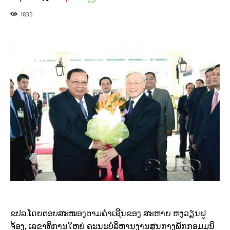
1835
ຂປລ.ໂດ
ຍຕອບ
ສະໜອງຕາມ
ຄຳ
ເຊີນ
ຂອງ ສະຫາຍ ຫງວຽນ​ຟູ
ຈ້ອງ
, ​
ເລຂາທິການ
ໃຫຍ່ ຄະນະບໍລິຫານ​ງານ​ສູນ​ກາງ​ພັກ​ກອມ​ມູນິ