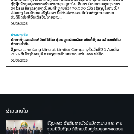
ຫຼັງຖືກຈັບກຸມຢູ່ສະໜາມບິນນານາຊາດ ຊູກາໂນ-ຮັດຕາ ໃນນະຄອນຫຼວງຈາກາ
ຕາ ພ້ອມເຄື່ອງຂອງກາງເປັນຢາອີ ຫຼາຍກວ່າ 70,000 ເມັດ ເຊື່ອງຢູ່ໃນກະເປົາ
ເດີນທາງ ໂດຍຜົນກວດຍັງພົບວ່າ ນັກບິນມີສານເສບຕິດໃນຮ່າງກາຍ ຂະນະ
ປະຕິບັດໜ້າທີ່ຂັບເຮືອບິນໂດຍສານ...
06/08/2026
ຂ່າວພາຍ​ໃນ
ຮັກສາສິ່ງແວດລ້ອມ! ບໍ່ແຮ່ໃຕ້ດິນ ຊ່ວຍຫຼຸດຜ່ອນຜົນກະທົບຕໍ່ສິ່ງແວດລ້ອມໜ້າດິນ
ຮັກສາໜ້າດິນ.
ອີງຕາມ Lane Xang Minerals Limited Companyໃນວັນທີ 30 ກໍລະກົດ
2026 ທີ່ເມືອງວິລະບູລີ ແຂວງສະຫວັນນະເຂດ, ສປປ ລາວ ບໍລິສັດ...
06/08/2026
ຂ່າວພາຍໃນ
ຍີ່ປຸ່ນ-ລາວ ສົ່ງເສີມສາຍພົວພັນມິດຕະພາບ ແລະ ການ
ຮ່ວມມືອັນດີງາມ ກໍຄືການເປັນຄູ່ຮ່ວມຍຸດທະສາດຮອບ