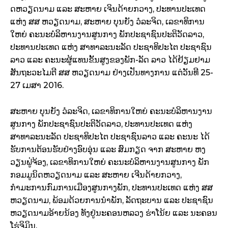
ດຫວຽດນາມ ແລະ ​ສະ​ຫາຍ ເຈິນ​​ດ້າຍກວາງ, ປ​ະ​ທານ​ປະ​ເທດ
ແຫ່ງ ສ​ສ ຫວຽດ​ນາມ, ສະຫາຍ ​ບຸນ​ຍັງ ວໍ​ລະ​ຈິດ
, ​
ເລຂາທິການ
ໃຫຍ່ ຄະນະ
ບໍລິຫານ
ງານ
ສູນ
ກາງ
​
ພັກປະຊາຊົນ
ປະຕິວັດ
ລາວ
,
ປະທານ
ປະ
ເທດ
ແຫ່ງ ສາທາລະນະ
ລັດ ປະຊາທິປະໄຕ
ປະຊາຊົນ
ລາວ ​ແລະ ຄະນະ​ຜູ້​ແທນ​ຂັ້ນ​ສູງຂອງພັກ
-ລັດ ລາວ ​
ໄ​ດ້ຢ້ຽມຢາມ​
ສັນ​ຖະ​ວະ​ໄມ​ຕີ ສສ ຫວຽດນາມ ຢ່າງ​ເປັນ​ທາງ​ການ
ແຕ່
ວັນ
ທີ 25-
27 ເມ​ສາ
2016
.
ສະຫາຍ ບຸນ​ຍັງ ວໍ​ລະ​ຈິດ
, ​
ເລຂາທິການ
ໃຫຍ່ ຄະນະ
ບໍລິຫານ
ງານ
ສູນ
ກາງ
​
ພັກປະຊາຊົນ
ປະຕິວັດ
ລາວ
,
ປະທານ
ປະ
ເທດ
ແຫ່ງ
ສາທາລະນະ
ລັດ ປະຊາທິປະ
ໄຕ
ປະຊາຊົນ
ລາວ
​
ແລະ ຄະນະ
ໄດ້
ຮັບ
ການ
ຕ້ອນຮັບຢ່າງ
ອົບ
ອຸ່ນ
​
ແລະ ສົມ
ກຽດ
ຈາກ ສະຫາຍ ຫງ
ວຽນ​ຟູ່ຈ້ອງ
,
​ເລຂາທິການ​ໃຫຍ່​ ຄະນະ​ບໍລິ​ຫານ​ງານ​ສູນ​ກາງ ​ພັກ​
ກອມ​ມູນິດຫວຽດນາມ ​ແລະ ສະຫາຍ ​
ເຈີນ​ດ້າຍ​ກວາງ
,
ກຳມະການ
​ກົມ​ການ​ເມືອ​ງສູນ​ກາງ​ພັກ, ປະທານ​ປະ​ເທດ ​ແຫ່ງ​ ສສ
ຫວຽດນາມ, ພ້ອມ​
ດ້ວຍການ​ນຳພັກ
,
ລັດຖະບານ
​
ແລະ ປະຊາຊົນ
ຫວຽດນາມອ້າຍ
​ນ້ອງ ທັງຢູ່ນະຄອນຫລວງ ຮ່າໂນ້ຍ ແລະ ນະຄອນ
ໂຮ່ຈິມິນ.