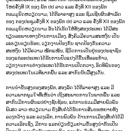
ໃຫຍ່ຄັ້ງທີ
IX ຂອງ ພັກ ປປ ລາວ ແລະ ຄັ້ງທີ XII ຂອງພັກ
ກອມມູນິດຫວຽດນາມ, ໄດ້ຕີລາຄາສູງ ແລະ ຊົມເຊີຍຜົນສຳເລັດ
ຂອງ ກອງປະຊຸມຄັ້ງທີ X ຂອງພັກ ປປ ລາວ ແລະ ຄັ້ງທີ XII ຂອງພັກ
ກອມມຸນິດຫວຽດນາມ ອັນໄດ້ເຮັດໃຫ້ທັງສອງປະເທດ ໄດ້ມີສະ
ຖຽນລະພາບທາງດ້ານການເມືອງ, ສັງຄົມມີຄວາມສະຫງົບ ເປັນ
ລະບຽບຮຽບຮ້ອຍ, ວຽກງານປ້ອງກັນ ຊາດປ້ອງກັນຄວາມ
ສະຫງົບ ໄດ້ມີຄວາມ ໝັກແໜ້ນ, ຊີວິດການເປັນຢູ່ຂອງປະຊາຊົນ
ຂອງແຕ່ລະປະເທດໄດ້ຮັບການປົວແປງດີຂື້ນເທື່ອລະກ້າວ,
ວຽກງານການຕ່າງປະເທດໄດ້ຮັບການເປີດກວາງ, ອິດທິພົນຂອງ
ສອງປະເທດໃນເວທີພາກພື້ນ ແລະ ສາກົນນັບມື້ສູງເດັ່ນ.
ການນຳຂັ້ນສູງຂອງສອງພັກ, ສອງລັດ ໄດ້ຕີລາຄາສູງ ແລະ ມີ
ຄວາມພາກພູມໃຈທີ່ເຫັນວ່າ ເຖິງສະພາບການໃນພາກພື້ນ ແລະ
ສາກົນມີການຜົນແປຢ່າງຊັບຊ້ອນ, ແຕ່ການຮ່ວມມືສາຍພົວພັນ
ພິເສດ ລາວ
-ຫວຽດນາມ ຍັງສືບຕໍ່ໄດ້ຮັບການສີມຂະຫຍາຍທັງ
ລວງກວ້າງ ແລະ ລວງເລິກ, ການພົວພັນ ດ້ານການເມືອງສືບຕໍ່ໄດ້ມີ
ຄວາມເລິກເຊິ່ງ, ມີການ ແລກປ່ຽນຢ້ຽມຢາມຂັ້ນສູງນຳກັນເປັນ