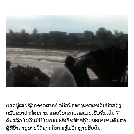
ຍອດ​ຜູ້​ເສຍ​ຊີວິດ​ຈາກ​ເຫດ​ຝົກຕົກ​ນັກ​ທາງ​ພາກ​ຕາ​ເວັນ​ຕົກ​ສຽງ​
ເໜືອ​ຂອງ​ປາ​ກີ​ສະຖານ ​ແລະ​ໃນ​ເຂດ​ແຄ​ຊ​ເມຍ​ເພີ່ມ​ຂຶ້ນ​ເປັນ 71
ຄົນ​ແລ້ວ ​ໃນ​ວັນ​ມື້​ນີ້ ​ໃນ​ຂະນະ​ທີ່​ເຈົ້າ​ໜ້າ​ທີ່​ກູ້​ໄພ​ພະ​ຍາຍາມ​ຄົ້ນ​ຫາ​
ຜູ້​ທີ່​ຍັງ​ຄາ​ຢູ່​ພາຍ​​ໃຕ້​ຊາກ​ດິນ​ຖະຫຼົ່ມ​ອີກ​ຫຼາຍ​ສິບ​ຄົນ.