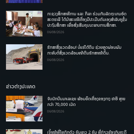
ກະຊວງສຶກສາທິການ ແລະ ກິລາ ຮ່ວມກັບລັດຖະບານອົດ
ສະຕຣາລີ ໄດ້ນຳສະເໜີເຄື່ອງມືປະເມີນຕົນເອງສຳລັບຄູຊັ້ນ
ປະຖົມສຶກສາ ເພື່ອສົ່ງເສີມຄຸນນະພາບການສຶກສາ.
06/08/2026
ຮັກສາສິ່ງແວດລ້ອມ! ບໍ່ແຮ່ໃຕ້ດິນ ຊ່ວຍຫຼຸດຜ່ອນຜົນ
ກະທົບຕໍ່ສິ່ງແວດລ້ອມໜ້າດິນຮັກສາໜ້າດິນ.
06/08/2026
ຂ່າວຕ່າງປະເທດ
ຈັບນັກບິນມາເລເຊຍ ພ້ອມຍຶດເຄື່ອງຂອງກາງ ຢາອີ ຫຼາຍ
ກວ່າ 70,000 ເມັດ
06/08/2026
ເຈົ້າໜ້າທີ່ໄທກັກຕົວ ຄົນລາວ 2 ຄົນ ທີ່ກ່ຽວຂ້ອງກັບຄະດີ