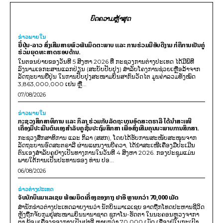
ບົດຄວາມຫຼ້າສຸດ
ຂ່າວພາຍ​ໃນ
ຍີ່ປຸ່ນ-ລາວ ສົ່ງເສີມສາຍພົວພັນມິດຕະພາບ ແລະ ການຮ່ວມມືອັນດີງາມ ກໍຄືການເປັນຄູ່
ຮ່ວມຍຸດທະສາດຮອບດ້ານ.
ໃນຕອນບ່າຍຂອງວັນທີ 5 ສິງຫາ 2026 ທີ່ ກະຊວງການຕ່າງປະເທດ ໄດ້ມີພິທີ
ລົງນາມເອກະສານແລກປ່ຽນ (ສະບັບປັບປຸງ) ສໍາລັບໂຄງການຊ່ວຍເຫຼືອລ້າຈາກ
ລັດຖະບານຍີ່ປຸ່ນ ໃນການປັບປຸງສະໜາມບິນສາກົນວັດໄຕ ມູນຄ່າລວມທັງໝົດ
3,863,000,000 ເຢນ ຫຼື...
07/08/2026
ຂ່າວພາຍ​ໃນ
ກະຊວງສຶກສາທິການ ແລະ ກິລາ ຮ່ວມກັບລັດຖະບານອົດສະຕຣາລີ ໄດ້ນຳສະເໜີ
ເຄື່ອງມືປະເມີນຕົນເອງສຳລັບຄູຊັ້ນປະຖົມສຶກສາ ເພື່ອສົ່ງເສີມຄຸນນະພາບການສຶກສາ.
ກະຊວງສຶກສາທິການ ແລະ ກິລາ (ສສກ), ໂດຍໄດ້ຮັບການສະໜັບສະໜູນຈາກ
ລັດຖະບານອົດສະຕຣາລີ ຜ່ານແຜນງານບີຄວາ, ໄດ້ນຳສະເໜີເຄື່ອງມືປະເມີນ
ຕົນເອງສຳລັບຄູຢ່າງເປັນທາງການໃນວັນທີ 4 ສິງຫາ 2026. ກອງປະຊຸມແມ່ນ
ພາຍໃຕ້ການເປັນປະທານຂອງ ທ່ານ ປອ...
06/08/2026
ຂ່າວຕ່າງປະເທດ
ຈັບນັກບິນມາເລເຊຍ ພ້ອມຍຶດເຄື່ອງຂອງກາງ ຢາອີ ຫຼາຍກວ່າ 70,000 ເມັດ
ສຳນັກຂ່າວຕ່າງປະເທດລາຍງານວ່າ ນັກບິນມາເລເຊຍ ອາດຖືກໂທດປະຫານຊີວິດ
ຫຼັງຖືກຈັບກຸມຢູ່ສະໜາມບິນນານາຊາດ ຊູກາໂນ-ຮັດຕາ ໃນນະຄອນຫຼວງຈາກາ
ຕາ ພ້ອມເຄື່ອງຂອງກາງເປັນຢາອີ ຫຼາຍກວ່າ 70,000 ເມັດ ເຊື່ອງຢູ່ໃນກະເປົາ