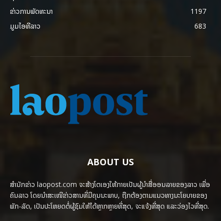
ຂ່າວການພັດທະນາ
1197
ມູມໄອທີລາວ
683
ABOUT US
ສຳນັກຂ່າວ laopost.com ຈະສ້າງໂຕເອງໃຫ້ກາຍເປັນຜູ້ນຳສື່ອອນລາຍຂອງລາວ ເພື່ອ
ຄົນລາວ ໂດຍນຳສະເໜີຂ່າວສານທີ່ມີຄຸນນະພາບ, ຖືກຕ້ອງຕາມແນວທາງນະໂຍບາຍຂອງ
ພັກ-ລັດ, ເປັນປະໂຫຍດຕໍ່ຜູ້ຊົມໃຫ້ໄດ້ຫຼາກຫຼາຍທີ່ສຸດ, ຈະແຈ້ງທີ່ສຸດ ແລະວ່ອງໄວທີ່ສຸດ.