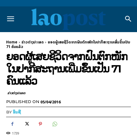
Home
ຂ່າວຕ່າງປະເທດ
ຍອດ​ຜູ້​ເສຍ​ຊີວິດ​ຈາກ​ຝົນຕົກ​ໜັກ​ໃນ​ປາ​ກີ​ສະຖານ​ເພີ່ມ​ຂຶ້ນ​ເປັນ
71 ຄົນ​ແລ້ວ
ຍອດ​ຜູ້​ເສຍ​ຊີວິດ​ຈາກ​ຝົນຕົກ​ໜັກ​
ໃນ​ປາ​ກີ​ສະຖານ​ເພີ່ມ​ຂຶ້ນ​ເປັນ 71
ຄົນ​ແລ້ວ
ຂ່າວຕ່າງປະເທດ
05/04/2016
PUBLISHED ON
BY
ອິນຊີ
1739