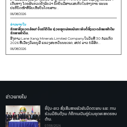
ເດີນທາງ ໂດຍຜົນກວດຍັງພົບວ່າ ນັກບິນມີສານເສບຕິດໃນຮ່າງກາຍ ຂະນະ
ປະຕິບັດໜ້າທີ່ຂັບເຮືອບິນໂດຍສານ...
06/08/2026
ຂ່າວພາຍ​ໃນ
ຮັກສາສິ່ງແວດລ້ອມ! ບໍ່ແຮ່ໃຕ້ດິນ ຊ່ວຍຫຼຸດຜ່ອນຜົນກະທົບຕໍ່ສິ່ງແວດລ້ອມໜ້າດິນ
ຮັກສາໜ້າດິນ.
ອີງຕາມ Lane Xang Minerals Limited Companyໃນວັນທີ 30 ກໍລະກົດ
2026 ທີ່ເມືອງວິລະບູລີ ແຂວງສະຫວັນນະເຂດ, ສປປ ລາວ ບໍລິສັດ...
06/08/2026
ຂ່າວພາຍໃນ
ຍີ່ປຸ່ນ-ລາວ ສົ່ງເສີມສາຍພົວພັນມິດຕະພາບ ແລະ ການ
ຮ່ວມມືອັນດີງາມ ກໍຄືການເປັນຄູ່ຮ່ວມຍຸດທະສາດຮອບ
ດ້ານ.
07/08/2026