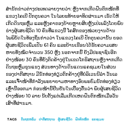
ສຳນັກ​ຂ່າວ​ຕ່າງປະ​ເທດ​ລາຍ​ງາຍ​ວ່າ: ຫຼັງ​ຈາກ​ເກີດ​ຝົນຕົກ​ໜັກ​ທີ່​
ແຂວງ​ໄຄ​ເບີ ປັກ​ຕຸ​ນຄວາ ​ໃນ​ໄລຍະ​ທ້າຍ​ອາທິດ​ຜ່ານ​ມາ ​ເຮັດ​ໃຫ້​
ເກີດ​ດິນ​ຖະຫຼົ່ມ ​ແລະ​ຫຼັງຄາ​ຂອງ​ບ້າຍຫຼາຍ​ສິບ​ຫຼັງ​​ເປ່​ເພ​ລົງ​​ໂດຍ​ພົບ​
ຮ່າງ​ຜູ້​ເສຍ​ຊີວິດ 10 ຄົນ​ທີ່​ແຂວງ​ນີ້ ​ໂຄສົກ​ຂອງ​ໜ່ວຍ​ງານ​ດ້ານ​
ໄພພິບັດ​ໃນ​ທ້ອງ​ຖິ່ນ​ກ່າວ​ວ່າ ​ໃນ​ແຂວ​ງ​ໄຄ​ເບີ ປັກ​ຕຸ​ນຄວາ​ນັ້ນ ຍອດ​
ຜູ້​ເສຍ​ຊີວິດ​ເພີ່ມ​ເປັນ 61 ຄົນ ​ແລະ​ບ້ານ​ເຮືອນ​ໄດ້​ຮັບ​ຄວາມ​ເສຍ​
ຫາຍ​ທັງ​ໝົດຈຳນວນ 350 ຫຼັງ ນອກຈາກ​ນີ້ ຍັງ​ມີ​ປະຊາຊົນ​ອີກ​
ຢ່າງ​ໜ້ອຍ 30 ຄົນ​ທີ່​ຍັງ​ຕິດ​ຄ້າງ​ຢູ່​ໃນ​ເຂດ​​ໂກ​ຮິ​ສຖານ​ຫຼັງ​ຈາກ​ເກີດ​
ດິນ​ຖະຫຼົ່ມ​ຮຸນ​ແຮງ ສ່ວນ​ທາງ​ດ້ານ​ດິນ​ແດນ​ແຄ​ຊ​ເມຍ​ໃນ​ສ່ວນ​
ຂອງ​ປາ​ກີ​ສຖານ ມີ​ນັກ​ທ່ອງ​ທ່ຽວ​ຕົກ​ຄ້າງ​ຢູ່​ທີ່​ບໍລິ​ເວນ​ນີລຳ ​ວັນ​ເລ ​
ແລະ​ເຈົ້າ​ໜ້າ​ທີ່​ກຳລັງ​ພະຍາຍາມ​ຫາ​ທາງ​ອົບ​ພະ​ຍົມ​ນັກ​ທ່ອງ​ທ່ຽວ​
ເຫຼົ່າ​ນີ້​ອອກ​ມາ ກ່ອນ​ໜ້າ​ນີ້​ຢືນຢັນ​ໃນ​ເບື້ອງ​ຕົ້ນ​ວ່າ ພົບ​ຜູ້​ເສຍ​ຊີວິດ​
ຢ່າງ​ໜ້ອຍ 10 ລາຍ ນັບ​ຕັ້ງ​ແຕ່​ເລີ່​ມ​ເກີດ​ເຫດ​ຝົນຕົກ​ໜັກ​ເມື່ອ​ວັນ​
ເສົາ​ທີ່​ຜ່ານ​ມາ.
TAGS
ດິນຖະຫລົ່ມ
ປາກີສະຖານ
ຜູ້​ເສຍ​ຊີວິດ
ຝົກຕົກໜັກ
ແຄຊເມຍ