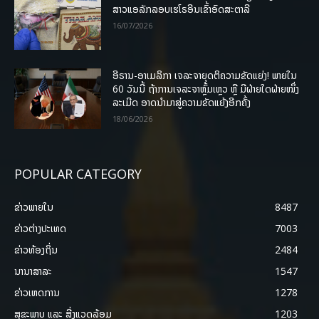
ສາວແອລັກລອບເຮໂຣອີນເຂົ້າອົດສະຕາລີ
16/07/2026
ອີຣານ-ອາເມລິກາ ເຈລະຈາຍຸດຕິຄວາມຂັດແຍ່ງ! ພາຍໃນ
60 ວັນນີ້ ຖ້າການເຈລະຈາຫຼົ້ມເຫຼວ ຫຼື ມີຝ່າຍໃດຝ່າຍໜຶ່ງ
ລະເມີດ ອາດນໍາມາສູ່ຄວາມຂັດແຍ້ງອີກຄັ້ງ
18/06/2026
POPULAR CATEGORY
ຂ່າວພາຍ​ໃນ
8487
ຂ່າວຕ່າງປະເທດ
7003
ຂ່າວທ້ອງຖິ່ນ
2484
ນານາສາລະ
1547
ຂ່າວເຫດການ
1278
ສຸຂະພາບ ແລະ ສີ່ງແວດລ້ອມ
1203