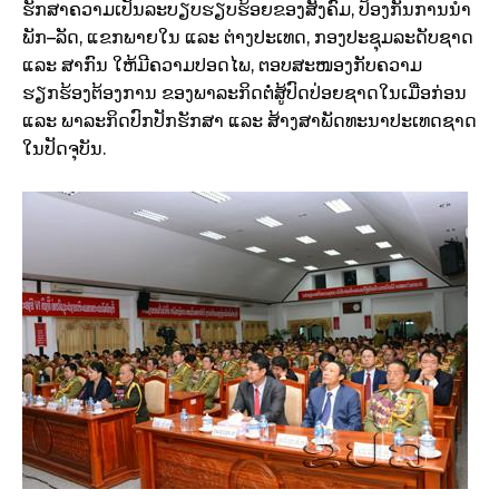
ຮັກສາຄວາມເປັນລະບຽບຮຽບຮ້ອຍຂອງສັງຄົມ
,
ປ້ອງກັນການນໍາ
ພັກ
–
ລັດ
,
ແຂກພາຍໃນ
ແລະ
ຕ່າງປະເທດ
,
ກອງປະຊຸມລະດັບຊາດ
ແລະ
ສາກົນ ໃຫ້ມີຄວາມປອດໄພ
,
ຕອບສະໜອງກັບຄວາມ
ຮຽກຮ້ອງຕ້ອງການ ຂອງພາລະກິດຕໍ່ສູ້ປົດປ່ອຍຊາດໃນເມື່ອກ່ອນ
ແລະ
ພາລະກິດປົກປັກຮັກສາ
ແລະ
ສ້າງສາພັດທະນາປະເທດຊາດ
ໃນປັດຈຸບັນ
.