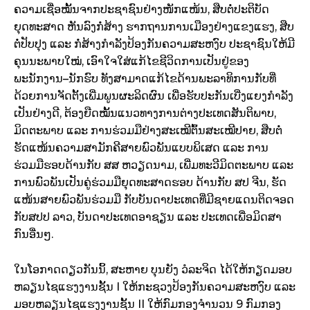
ຄວາມເຊື່ອໝັ້ນຈາກປະຊາຊົນຢ່າງໜັກແໜ້ນ
,
ສືບຕໍ່ປະຕິບັດ
ຍຸດທະສາດ ຫັນລົງກໍ່ສ້າງ ຮາກຖານການເມືອງຢ່າງແຂງແຮງ
,
ສືບ
ຕໍ່ປັບປຸງ
ແລະ
ກໍ່ສ້າງກໍາລັງປ້ອງກັນຄວາມສະຫງົບ ປະຊາຊົນໃຫ້ມີ
ຄຸນນະພາບໃໝ່
,
ເອົາໃຈໃສ່ແກ້ໄຂຊີວິດການເປັນຢູ່ຂອງ
ພະນັກງານ
–
ນັກຮົບ
ທັງສາມາດແກ້ໄຂດ້ານພະລາທິການກັບທີ່
ດ້ວຍການຈັດຕັ້ງເພີ່ມພູນຜະລິດຜົນ
ເພື່ອຮັບປະກັນເບີ່ງແຍງກໍາລັງ
ເປັນຢ່າງດີ
,
ຕ້ອງຍືດໝັ້ນແນວທາງການຕ່າງປະເທດສັນຕິພາບ
,
ມິດຕະພາບ
ແລະ
ການຮ່ວມມືຢ່າງສະເໝີຕົ້ນສະເໝີປາຍ
,
ສືບຕໍ່
ຮັດແໜ້ນຄວາມສາມັກຄີສາຍພົວພັນແບບພິເສດ
​ແລະ
ການ
ຮ່ວມມືຮອບດ້ານກັບ
ສສ
ຫວຽດນາມ
,
ເພີ່ມທະວີມິດຕະພາບ
ແລະ
ການພົວພັນເປັນຄູ່ຮ່ວມມືຍຸດທະສາດຮອບ ດ້ານກັບ ສປ
ຈີນ
,
ຮັດ
ແໜ້ນສາຍພົວພັນຮ່ວມມື ກັບບັນດາປະເທດທີ່ມີຊາຍແດນຕິດຈອດ
ກັບສປປ
ລາວ, ບັນດາປະເທດອາຊຽນ
ແລະ
ປະເທດເພື່ອມິດສາ
ກົນອື່ນໆ
.
ໃນໂອກາດດຽວກັນນິ້, ສະຫາຍ ບຸນຍັງ
ວໍລະຈິດ
ໄດ້ໃຫ້ກຽດມອບ
ຫລຽນໄຊແຮງງານຊັ້ນ
I ​
ໃຫ້
ກະຊວງ
ປ້ອງ
ກັນ
ຄວາມ
ສະຫງົບ
​
ແລະ
ມອບ
ຫລຽນ
ໄຊ
ແຮງ
ງານ
ຊັ້ນ
II ​
ໃຫ້
ກົມ
ກອງ
ຈໍານວນ
9
ກົມ
ກອງ
​