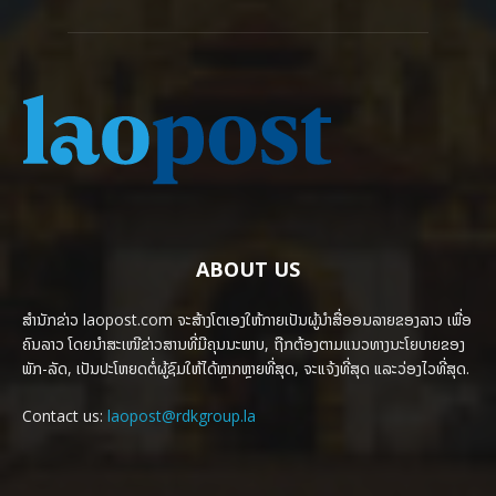
ABOUT US
ສຳນັກຂ່າວ laopost.com ຈະສ້າງໂຕເອງໃຫ້ກາຍເປັນຜູ້ນຳສື່ອອນລາຍຂອງລາວ ເພື່ອ
ຄົນລາວ ໂດຍນຳສະເໜີຂ່າວສານທີ່ມີຄຸນນະພາບ, ຖືກຕ້ອງຕາມແນວທາງນະໂຍບາຍຂອງ
ພັກ-ລັດ, ເປັນປະໂຫຍດຕໍ່ຜູ້ຊົມໃຫ້ໄດ້ຫຼາກຫຼາຍທີ່ສຸດ, ຈະແຈ້ງທີ່ສຸດ ແລະວ່ອງໄວທີ່ສຸດ.
Contact us:
laopost@rdkgroup.la