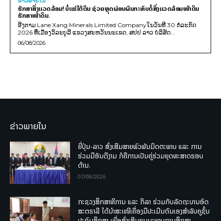
ຂ່າວພາຍ​ໃນ
ຮັກສາສິ່ງແວດລ້ອມ! ບໍ່ແຮ່ໃຕ້ດິນ ຊ່ວຍຫຼຸດຜ່ອນຜົນກະທົບຕໍ່ສິ່ງແວດລ້ອມໜ້າດິນ
ຮັກສາໜ້າດິນ.
ອີງຕາມ Lane Xang Minerals Limited Companyໃນວັນທີ 30 ກໍລະກົດ
2026 ທີ່ເມືອງວິລະບູລີ ແຂວງສະຫວັນນະເຂດ, ສປປ ລາວ ບໍລິສັດ...
06/08/2026
ຂ່າວພາຍໃນ
ຍີ່ປຸ່ນ-ລາວ ສົ່ງເສີມສາຍພົວພັນມິດຕະພາບ ແລະ ການ
ຮ່ວມມືອັນດີງາມ ກໍຄືການເປັນຄູ່ຮ່ວມຍຸດທະສາດຮອບ
ດ້ານ.
07/08/2026
ກະຊວງສຶກສາທິການ ແລະ ກິລາ ຮ່ວມກັບລັດຖະບານອົດ
ສະຕຣາລີ ໄດ້ນຳສະເໜີເຄື່ອງມືປະເມີນຕົນເອງສຳລັບຄູຊັ້ນ
ປະຖົມສຶກສາ ເພື່ອສົ່ງເສີມຄຸນນະພາບການສຶກສາ.