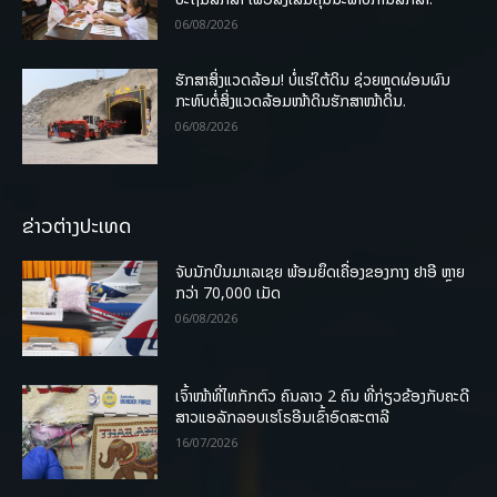
06/08/2026
ຮັກສາສິ່ງແວດລ້ອມ! ບໍ່ແຮ່ໃຕ້ດິນ ຊ່ວຍຫຼຸດຜ່ອນຜົນ
ກະທົບຕໍ່ສິ່ງແວດລ້ອມໜ້າດິນຮັກສາໜ້າດິນ.
06/08/2026
ຂ່າວຕ່າງປະເທດ
ຈັບນັກບິນມາເລເຊຍ ພ້ອມຍຶດເຄື່ອງຂອງກາງ ຢາອີ ຫຼາຍ
ກວ່າ 70,000 ເມັດ
06/08/2026
ເຈົ້າໜ້າທີ່ໄທກັກຕົວ ຄົນລາວ 2 ຄົນ ທີ່ກ່ຽວຂ້ອງກັບຄະດີ
ສາວແອລັກລອບເຮໂຣອີນເຂົ້າອົດສະຕາລີ
16/07/2026