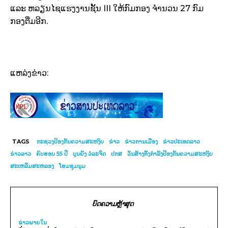
ແລະ
ຫລຽນ
ໄຊ
ແຮງ
ງານ
ຊັ້ນ
III ​
ໃຫ້
ກົມ
ກອງ ຈໍານວນ
27
ກົມ
ກອງ
ຕື່ມ
ອີກ
.
ແຫລ່ງຂ່າວ:
TAGS
ກະຊວງປ້ອງກັນຄວາມສະຫງົບ
ຂ່າວ
ຂ່າວການເມືອງ
ຂ່າວປະເທດລາວ
ຂ່າວລາວ
ຄົບຮອບ 55 ປີ
ບຸນຍັງ ວໍລະຈິດ
ປກສ
ວັນສ້າງຕັ້ງກຳລັງປ້ອງກັນຄວາມສະຫງົບ
ສະເຫລີມສະຫລອງ
ໂຮມຊຸມນຸມ
ບົດຄວາມຫຼ້າສຸດ
ຂ່າວພາຍ​ໃນ