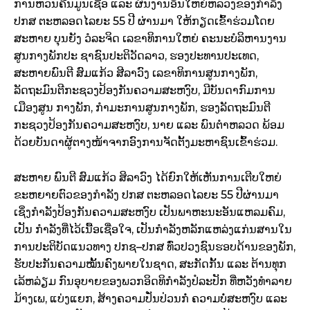
ການຫວນຄືນມູນເຊື້ອ
ແລະ
ຜົນງານອັນໃຫຍ່ຫລວງຂອງກໍາລັງ
ປກສ
ຕະຫລອດໄລຍະ
55
ປີ
ຜ່ານມາ
ໃຫ້ກຽດເຂົ້າຮ່ວມໂດຍ
ສະຫາຍ
ບຸນຍັງ
ວໍລະຈິດ
ເລຂາທິການໃຫຍ່ ຄະນະບໍລິຫານງານ
ສູນກາງພັກປະ ຊາຊົນປະຕິວັດລາວ
,
ຮອງປະທານປະເທດ
,
ສະຫາຍພົນຕີ
ສົມແກ້ວ
ສີລາວົງ
ເລຂາທິການສູນກາງພັກ
,
ລັດຖະມົນຕີກະຊວງປ້ອງກັນຄວາມສະຫງົບ
,
ມີບັນດາກົມການ
ເມືອງສູນ ກາງພັກ
,
ກໍາມະການສູນກາງພັກ
,
ຮອງລັດຖະມົນຕີ
ກະຊວງປ້ອງກັນຄວາມສະຫງົບ
,
ນາຍ
ແລະ
ພົນຕໍາຫລວດ ພ້ອມ
ດ້ວຍບັນດາຜູ້ຕາງໜ້າຈາກອົງການຈັດຕັ້ງມະຫາຊົນ​ເຂົ້າ​ຮ່ວ​ມ.
ສະຫາຍ
ພົນຕີ
ສົມແກ້ວ
ສິລາວົງ
ໄດ້ຍົກໃຫ້ເຫັນການເຕີບໃຫຍ່
ຂະຫຍາຍຕົວຂອງກໍາລັງ
ປກສ
ຕະຫລອດໄລຍະ
55
ປີຜ່ານມາ
ເຊິ່ງກໍາລັງປ້ອງກັນຄວາມສະຫງົບ
ເປັນພາຫະນະອັນແຫລມຄົມ
,
ເປັນ
ກໍາລັງທີ່ໄວ້ເນື້ອເຊື່ອໃຈ
,
ເປັນກໍາລັງຫລັກແຫລ່ງແກ່ນສານໃນ
ການປະຕິບັດແນວທາງ
ປກຊ
–
ປກສ
ທົ່ວ
ປວງຊົນຮອບດ້ານຂອງພັກ
,
ຮັບປະກັນຄວາມໝັ້ນຄົງພາຍໃນຊາດ
,
ສະກັດກັ້ນ
ແລະ
ຕ້ານທຸກ
ເລ້ຫລ່ຽມ
ກົນອຸບາຍຂອງພວກອິດທິກໍາລັງປໍລະປັກ ທີ່ຫວັງທໍາລາຍ
ມ້າງເພ
,
ແບ່ງແຍກ
,
ສ້າງຄວາມປັ່ນປ່ວນກໍ່
ຄວາມບໍ່ສະຫງົບ
ແລະ