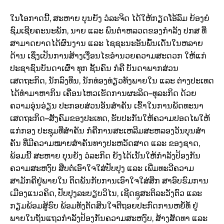
ໃນໂອກາດນີ້, ສະຫາຍ
ບຸນຍັງ
ວໍລະຈິດ
ໄດ້ໃຫ້ກຽດໂອ້ລົມ ຍ້ອງຍໍ
ຊົມເຊີຍຄະນະພັກ
,
ນາຍ
ແລະ
ພົນຕໍາຫລວດຂອງກໍາລັງ
ປກສ
ທີ່
ສາມາດຍາດໄດ້ຜົນງານ
ແລະ
ໄຊຊະນະອັນພົ້ນເດັ່ນໃນຫລາຍ
ດ້ານ ເຊິ່ງເປັນການສ້າງເງື່ອນໄຂອໍານວຍຄວາມສະດວກ ໃຫ້ແກ່
ປະຊາຊົນບັນດາເຜົ່າ ທຸກ ຊັ້ນຄົນ
ກໍຄື
ບັນ
ດາພາກສ່ວນ
ເສດຖະກິດ
,
ນັກລົງທຶນ
,
ນັກທ່ອງທ່ຽວທັງພາຍໃນ
ແລະ
ຕ່າງປະເທດ
ໄດ້ທໍາມາຫາກິນ
ເຄື່ອນໄຫວເຮັດການຜະລິດ
–
ທຸລະກິດ ດ້ວຍ
ຄວາມອຸ່ນອ່ຽນ ປະກອບສ່ວນອັນສໍາຄັນ ເຂົ້າໃນການພັດທະນາ
ເສດຖະກິດ
–
ສັງຄົມຂອງປະເທດ
,
ຮັບປະກັນໃຫ້ຄວາມປອດໄພໃຫ້
ແກ່ກອງ ປະຊຸມທີ່ສໍາຄັນ
ກໍຄື
ການສະ
ເຫລີມສະຫລອງວັນບຸນສໍາ
ຄັນ ທີ່ມີຄວາມໝາຍສໍາຄັນທາງປະຫວັດສາດ
ແລະ
ຂອງຊາດ,
ພ້ອມນີ້ ສະຫາຍ
ບຸນຍັງ ວໍລະກິດ ຍັງໄດ້ເນັ້ນໃຫ້ກໍາລັງປ້ອງກັນ
ຄວາມສະຫງົບ ສືບຕໍ່ເອົາໃຈໃສ່ປັບປຸງ
ແລະ
ເພີ່ມທະວີຄວາມ
ສາມັກຄີຢູ່ພາຍໃນ ຕິດພັນກັບການເອົາໃຈໃສ່ສຶກ ສາອົບຮົມການ
ເມືອງແນວຄິດ
,
ປັບປຸງລະບຽບວິໄນ
,
ເຊີດຊູສະຕິລະວັງຕົວ
ແລະ
ກຽມພ້ອມສູ້ຮົບ
ພ້ອມທັງຕັດສິນໃຈຕີຖອຍປະກົດການຫຍໍ້ທໍ້ ຢູ່
ພາຍໃນຖັນແຖວກໍາລັງປ້ອງກັນຄວາມສະຫງົບ
,
ສ້າງສັດທາ
ແລະ