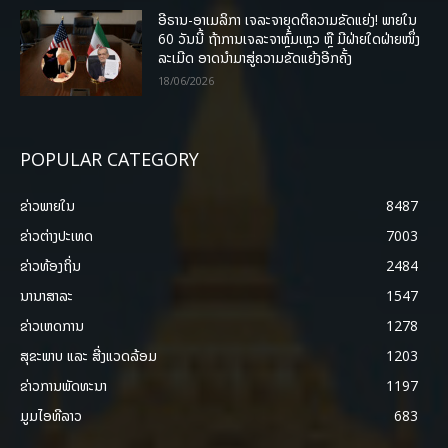
ອີຣານ-ອາເມລິກາ ເຈລະຈາຍຸດຕິຄວາມຂັດແຍ່ງ! ພາຍໃນ
60 ວັນນີ້ ຖ້າການເຈລະຈາຫຼົ້ມເຫຼວ ຫຼື ມີຝ່າຍໃດຝ່າຍໜຶ່ງ
ລະເມີດ ອາດນໍາມາສູ່ຄວາມຂັດແຍ້ງອີກຄັ້ງ
18/06/2026
POPULAR CATEGORY
ຂ່າວພາຍ​ໃນ
8487
ຂ່າວຕ່າງປະເທດ
7003
ຂ່າວທ້ອງຖິ່ນ
2484
ນານາສາລະ
1547
ຂ່າວເຫດການ
1278
ສຸຂະພາບ ແລະ ສີ່ງແວດລ້ອມ
1203
ຂ່າວການພັດທະນາ
1197
ມູມໄອທີລາວ
683