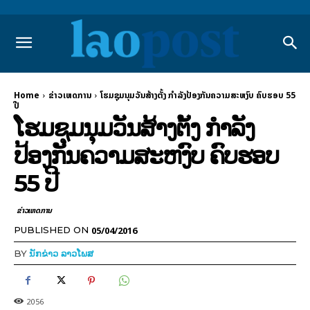
Home
ຂ່າວເຫດການ
ໂຮມຊຸມນຸມວັນສ້າງຕັ້ງ ກໍາລັງປ້ອງກັນຄວາມສະຫງົບ ຄົບຮອບ 55
ປີ
ໂຮມຊຸມນຸມວັນສ້າງຕັ້ງ ກໍາລັງ
ປ້ອງກັນຄວາມສະຫງົບ ຄົບຮອບ
55 ປີ
ຂ່າວເຫດການ
05/04/2016
PUBLISHED ON
BY
ນັກຂ່າວ ລາວໂພສ
2056