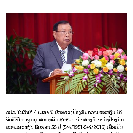
ຂປລ
. ​
ໃນ
ວັນ
ທີ
4 ​
ເມສາ ນີ້
ຢູ່
ກະຊວງ
ປ້ອງ
ກັນ
ຄວາມ
ສະຫງົບ
ໄດ້
ຈັດ
ພິທີ
ໂຮມ
ຊຸມນຸມສະເຫລີມ ສະຫລອງວັນສ້າງຕັ້ງກໍາລັງປ້ອງກັນ
ຄວາມສະຫງົບ ຄົບຮອບ
55
ປີ
(5/4/1951-5/4/2016)
ເພື່ອເປັນ