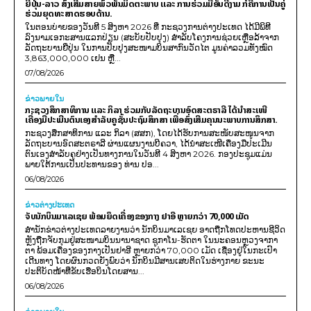
ຍີ່ປຸ່ນ-ລາວ ສົ່ງເສີມສາຍພົວພັນມິດຕະພາບ ແລະ ການຮ່ວມມືອັນດີງາມ ກໍຄືການເປັນຄູ່
ຮ່ວມຍຸດທະສາດຮອບດ້ານ.
ໃນຕອນບ່າຍຂອງວັນທີ 5 ສິງຫາ 2026 ທີ່ ກະຊວງການຕ່າງປະເທດ ໄດ້ມີພິທີ
ລົງນາມເອກະສານແລກປ່ຽນ (ສະບັບປັບປຸງ) ສໍາລັບໂຄງການຊ່ວຍເຫຼືອລ້າຈາກ
ລັດຖະບານຍີ່ປຸ່ນ ໃນການປັບປຸງສະໜາມບິນສາກົນວັດໄຕ ມູນຄ່າລວມທັງໝົດ
3,863,000,000 ເຢນ ຫຼື...
07/08/2026
ຂ່າວພາຍ​ໃນ
ກະຊວງສຶກສາທິການ ແລະ ກິລາ ຮ່ວມກັບລັດຖະບານອົດສະຕຣາລີ ໄດ້ນຳສະເໜີ
ເຄື່ອງມືປະເມີນຕົນເອງສຳລັບຄູຊັ້ນປະຖົມສຶກສາ ເພື່ອສົ່ງເສີມຄຸນນະພາບການສຶກສາ.
ກະຊວງສຶກສາທິການ ແລະ ກິລາ (ສສກ), ໂດຍໄດ້ຮັບການສະໜັບສະໜູນຈາກ
ລັດຖະບານອົດສະຕຣາລີ ຜ່ານແຜນງານບີຄວາ, ໄດ້ນຳສະເໜີເຄື່ອງມືປະເມີນ
ຕົນເອງສຳລັບຄູຢ່າງເປັນທາງການໃນວັນທີ 4 ສິງຫາ 2026. ກອງປະຊຸມແມ່ນ
ພາຍໃຕ້ການເປັນປະທານຂອງ ທ່ານ ປອ...
06/08/2026
ຂ່າວຕ່າງປະເທດ
ຈັບນັກບິນມາເລເຊຍ ພ້ອມຍຶດເຄື່ອງຂອງກາງ ຢາອີ ຫຼາຍກວ່າ 70,000 ເມັດ
ສຳນັກຂ່າວຕ່າງປະເທດລາຍງານວ່າ ນັກບິນມາເລເຊຍ ອາດຖືກໂທດປະຫານຊີວິດ
ຫຼັງຖືກຈັບກຸມຢູ່ສະໜາມບິນນານາຊາດ ຊູກາໂນ-ຮັດຕາ ໃນນະຄອນຫຼວງຈາກາ
ຕາ ພ້ອມເຄື່ອງຂອງກາງເປັນຢາອີ ຫຼາຍກວ່າ 70,000 ເມັດ ເຊື່ອງຢູ່ໃນກະເປົາ
ເດີນທາງ ໂດຍຜົນກວດຍັງພົບວ່າ ນັກບິນມີສານເສບຕິດໃນຮ່າງກາຍ ຂະນະ
ປະຕິບັດໜ້າທີ່ຂັບເຮືອບິນໂດຍສານ...
06/08/2026