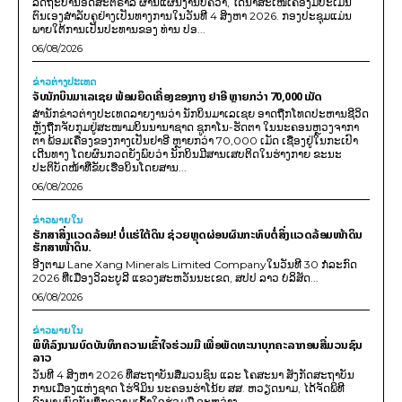
ລັດຖະບານອົດສະຕຣາລີ ຜ່ານແຜນງານບີຄວາ, ໄດ້ນຳສະເໜີເຄື່ອງມືປະເມີນ
ຕົນເອງສຳລັບຄູຢ່າງເປັນທາງການໃນວັນທີ 4 ສິງຫາ 2026. ກອງປະຊຸມແມ່ນ
ພາຍໃຕ້ການເປັນປະທານຂອງ ທ່ານ ປອ...
06/08/2026
ຂ່າວຕ່າງປະເທດ
ຈັບນັກບິນມາເລເຊຍ ພ້ອມຍຶດເຄື່ອງຂອງກາງ ຢາອີ ຫຼາຍກວ່າ 70,000 ເມັດ
ສຳນັກຂ່າວຕ່າງປະເທດລາຍງານວ່າ ນັກບິນມາເລເຊຍ ອາດຖືກໂທດປະຫານຊີວິດ
ຫຼັງຖືກຈັບກຸມຢູ່ສະໜາມບິນນານາຊາດ ຊູກາໂນ-ຮັດຕາ ໃນນະຄອນຫຼວງຈາກາ
ຕາ ພ້ອມເຄື່ອງຂອງກາງເປັນຢາອີ ຫຼາຍກວ່າ 70,000 ເມັດ ເຊື່ອງຢູ່ໃນກະເປົາ
ເດີນທາງ ໂດຍຜົນກວດຍັງພົບວ່າ ນັກບິນມີສານເສບຕິດໃນຮ່າງກາຍ ຂະນະ
ປະຕິບັດໜ້າທີ່ຂັບເຮືອບິນໂດຍສານ...
06/08/2026
ຂ່າວພາຍ​ໃນ
ຮັກສາສິ່ງແວດລ້ອມ! ບໍ່ແຮ່ໃຕ້ດິນ ຊ່ວຍຫຼຸດຜ່ອນຜົນກະທົບຕໍ່ສິ່ງແວດລ້ອມໜ້າດິນ
ຮັກສາໜ້າດິນ.
ອີງຕາມ Lane Xang Minerals Limited Companyໃນວັນທີ 30 ກໍລະກົດ
2026 ທີ່ເມືອງວິລະບູລີ ແຂວງສະຫວັນນະເຂດ, ສປປ ລາວ ບໍລິສັດ...
06/08/2026
ຂ່າວພາຍ​ໃນ
ພິທີລົງນາມບົດບັນທຶກຄວາມເຂົ້າໃຈຮ່ວມມື ເພື່ອພັດທະນາບຸກຄະລາກອນສື່ມວນຊົນ
ລາວ
ວັນທີ 4 ສິງຫາ 2026 ທີ່ສະຖາບັນສື່ມວນຊົນ ແລະ ໂຄສະນາ ສັງກັດສະຖາບັນ
ການເມືອງແຫ່ງຊາດ ໂຮ່ຈິມິນ ນະຄອນຮ່າໂນ້ຍ ສສ. ຫວຽດນາມ, ໄດ້ຈັດພິທີ
ລົງນາມບົດບັນທຶກຄວາມເຂົ້າໃຈຮ່ວມມື ລະຫວ່າງ...