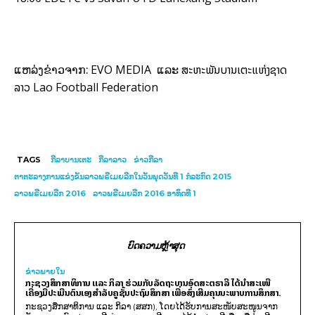
EVO MEDIA
ສະຫະພັນບານເຕະແຫ່ງຊາດ
ແຫລ່ງຂ່າວຈາກ:
ແລະ
ລາວ Lao Football Federation
TAGS
ກີລາບານເຕະ
ກີລາລາວ
ຂ່າວກີລາ
ຕາຕະລາງການແຂ່ງຂັນລາວພຣີເມຍລີກໃນວັນພຸດວັນທີ 1 ກໍລະກົດ 2015
ລາວພຣີເມຍລີກ 2016
ລາວພຣີເມຍລີກ 2016 ອາທິດທີ 1
ບົດຄວາມຫຼ້າສຸດ
ຂ່າວພາຍ​ໃນ
ກະຊວງສຶກສາທິການ ແລະ ກິລາ ຮ່ວມກັບລັດຖະບານອົດສະຕຣາລີ ໄດ້ນຳສະເໜີ
ເຄື່ອງມືປະເມີນຕົນເອງສຳລັບຄູຊັ້ນປະຖົມສຶກສາ ເພື່ອສົ່ງເສີມຄຸນນະພາບການສຶກສາ.
ກະຊວງສຶກສາທິການ ແລະ ກິລາ (ສສກ), ໂດຍໄດ້ຮັບການສະໜັບສະໜູນຈາກ