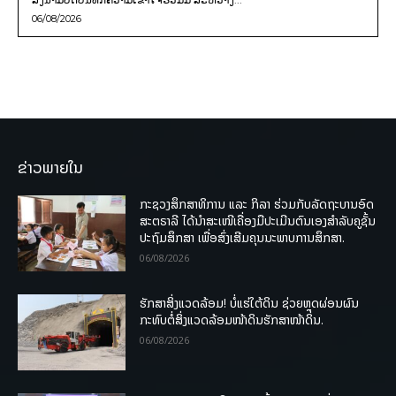
06/08/2026
ຂ່າວພາຍໃນ
ກະຊວງສຶກສາທິການ ແລະ ກິລາ ຮ່ວມກັບລັດຖະບານອົດ
ສະຕຣາລີ ໄດ້ນຳສະເໜີເຄື່ອງມືປະເມີນຕົນເອງສຳລັບຄູຊັ້ນ
ປະຖົມສຶກສາ ເພື່ອສົ່ງເສີມຄຸນນະພາບການສຶກສາ.
06/08/2026
ຮັກສາສິ່ງແວດລ້ອມ! ບໍ່ແຮ່ໃຕ້ດິນ ຊ່ວຍຫຼຸດຜ່ອນຜົນ
ກະທົບຕໍ່ສິ່ງແວດລ້ອມໜ້າດິນຮັກສາໜ້າດິນ.
06/08/2026