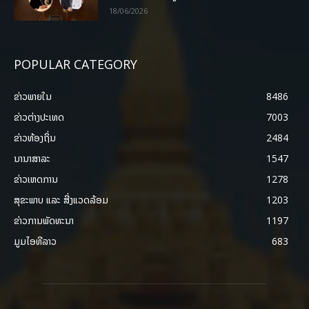
18/06/2026
POPULAR CATEGORY
ຂ່າວພາຍ​ໃນ
8486
ຂ່າວຕ່າງປະເທດ
7003
ຂ່າວທ້ອງຖິ່ນ
2484
ນານາສາລະ
1547
ຂ່າວເຫດການ
1278
ສຸຂະພາບ ແລະ ສີ່ງແວດລ້ອມ
1203
ຂ່າວການພັດທະນາ
1197
ມູມໄອທີລາວ
683