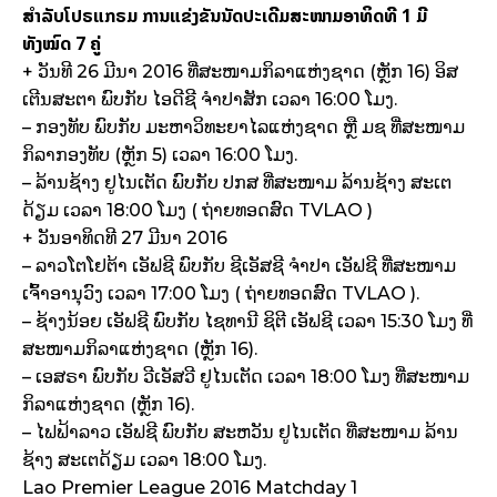
ສຳລັບໂປຣແກຣ
ມ ການແຂ່ງຂັນນັດປະເດີມສະໜາມອາທິດທີ 1 ມີ
ທັງໝົດ 7 ຄູ່
+ ວັນທີ 26 ມີນາ 2016 ທີ່ສະໜາມກິລາແຫ່ງຊາດ (ຫຼັກ 16) ອິສ
ເຕີນສະຕາ ພົບກັບ ໄອດີຊີ ຈຳປາສັກ ເວລາ 16:00 ໂມງ.
– ກອງທັບ ພົບກັບ ມະຫາວິທະຍາໄລແຫ່ງຊາດ ຫຼື ມຊ ທີ່ສະໜາມ
ກິລາກອງທັບ (ຫຼັກ 5) ເວລາ 16:00 ໂມງ.
– ລ້ານຊ້າງ ຢູໄນເຕັດ ພົບກັບ ປກສ ທີ່ສະໜາມ ລ້ານຊ້າງ ສະເຕ
ດ້ຽມ ເວລາ 18:00 ໂມງ ( ຖ່າຍທອດສົດ TVLAO )
+ ວັນອາທິດທີ 27 ມີນາ 2016
– ລາວໂຕໂຢຕ້າ ເອັຟຊີ ພົບກັບ ຊີເອັສຊີ ຈຳປາ ເອັຟຊີ ທີ່ສະໜາມ
ເຈົ້າອານຸວົງ ເວລາ 17:00 ໂມງ ( ຖ່າຍທອດສົດ TVLAO ).
– ຊ້າງນ້ອຍ ເອັຟຊີ ພົບກັບ ໄຊທານີ ຊິຕີ ເອັຟຊີ ເວລາ 15:30 ໂມງ ທີ່
ສະໜາມກິລາແຫ່ງຊາດ (ຫຼັກ 16).
– ເອສຣາ ພົບກັບ ວີເອັສວີ ຢູໄນເຕັດ ເວລາ 18:00 ໂມງ ທີ່ສະໜາມ
ກິລາແຫ່ງຊາດ (ຫຼັກ 16).
– ໄຟຟ້າລາວ ເອັຟຊີ ພົບກັບ ສະຫວັນ ຢູໄນເຕັດ ທີ່ສະໜາມ ລ້ານ
ຊ້າງ ສະເຕດ້ຽມ ເວລາ 18:00 ໂມງ.
Lao Premier League 2016 Matchday 1