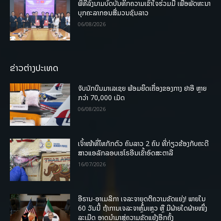
ພິທີລົງນາມບົດບັນທຶກຄວາມເຂົ້າໃຈຮ່ວມມື ເພື່ອພັດທະນາ
ບຸກຄະລາກອນສື່ມວນຊົນລາວ
06/08/2026
ຂ່າວຕ່າງປະເທດ
ຈັບນັກບິນມາເລເຊຍ ພ້ອມຍຶດເຄື່ອງຂອງກາງ ຢາອີ ຫຼາຍ
ກວ່າ 70,000 ເມັດ
06/08/2026
ເຈົ້າໜ້າທີ່ໄທກັກຕົວ ຄົນລາວ 2 ຄົນ ທີ່ກ່ຽວຂ້ອງກັບຄະດີ
ສາວແອລັກລອບເຮໂຣອີນເຂົ້າອົດສະຕາລີ
16/07/2026
ອີຣານ-ອາເມລິກາ ເຈລະຈາຍຸດຕິຄວາມຂັດແຍ່ງ! ພາຍໃນ
60 ວັນນີ້ ຖ້າການເຈລະຈາຫຼົ້ມເຫຼວ ຫຼື ມີຝ່າຍໃດຝ່າຍໜຶ່ງ
ລະເມີດ ອາດນໍາມາສູ່ຄວາມຂັດແຍ້ງອີກຄັ້ງ