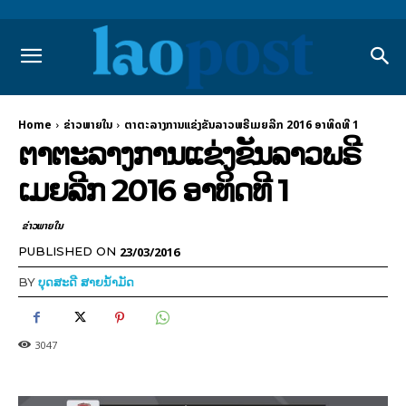
Home
ຂ່າວພາຍ​ໃນ
ຕາຕະລາງການແຂ່ງຂັນລາວພຣີເມຍລີກ 2016 ອາທິດທີ 1
ຕາຕະລາງການແຂ່ງຂັນລາວພຣີ
ເມຍລີກ 2016 ອາທິດທີ 1
ຂ່າວພາຍ​ໃນ
23/03/2016
PUBLISHED ON
BY
ບຸດສະດີ ສາຍນ້ຳມັດ
3047