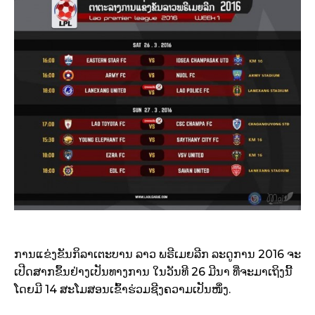
ການແຂ່ງຂັນກິລາເຕະບານ ລາວ ພຣີເມຍລີກ ລະດູການ 2016 ຈະ
ເປີດສາກຂຶ້ນຢ່າງເປັນທາງການ ໃນວັນທີ 26 ມີນາ ທີ່ຈະມາເຖິງນີ້
ໂດຍມີ 14 ສະໂມສອນເຂົ້າຮ່ວມຊີງຄວາມເປັນໜຶ່ງ.