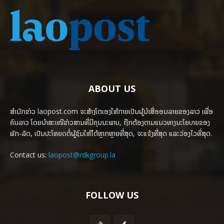
ABOUT US
ສຳນັກຂ່າວ laopost.com ຈະສ້າງໂຕເອງໃຫ້ກາຍເປັນຜູ້ນຳສື່ອອນລາຍຂອງລາວ ເພື່ອ
ຄົນລາວ ໂດຍນຳສະເໜີຂ່າວສານທີ່ມີຄຸນນະພາບ, ຖືກຕ້ອງຕາມແນວທາງນະໂຍບາຍຂອງ
ພັກ-ລັດ, ເປັນປະໂຫຍດຕໍ່ຜູ້ຊົມໃຫ້ໄດ້ຫຼາກຫຼາຍທີ່ສຸດ, ຈະແຈ້ງທີ່ສຸດ ແລະວ່ອງໄວທີ່ສຸດ.
Contact us:
laopost@rdkgroup.la
FOLLOW US