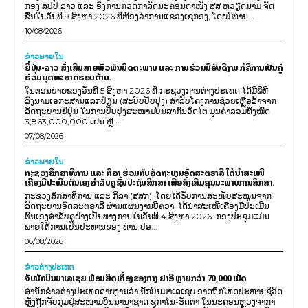
ກອງ ສປປ ລາວ ແລະ ອົງການກວດກາລັດນະຄອນດາໜັງ ສສ ຫວຽດນາມ ຈັດ
ຂຶ້ນໃນວັນທີ 9 ສິງຫາ 2026 ທີ່ຫ້ອງວ່າການແຂວງເຊກອງ, ໂດຍມີທ່ານ...
10/08/2026
ຂ່າວພາຍ​ໃນ
ຍີ່ປຸ່ນ-ລາວ ສົ່ງເສີມສາຍພົວພັນມິດຕະພາບ ແລະ ການຮ່ວມມືອັນດີງາມ ກໍຄືການເປັນຄູ່
ຮ່ວມຍຸດທະສາດຮອບດ້ານ.
ໃນຕອນບ່າຍຂອງວັນທີ 5 ສິງຫາ 2026 ທີ່ ກະຊວງການຕ່າງປະເທດ ໄດ້ມີພິທີ
ລົງນາມເອກະສານແລກປ່ຽນ (ສະບັບປັບປຸງ) ສໍາລັບໂຄງການຊ່ວຍເຫຼືອລ້າຈາກ
ລັດຖະບານຍີ່ປຸ່ນ ໃນການປັບປຸງສະໜາມບິນສາກົນວັດໄຕ ມູນຄ່າລວມທັງໝົດ
3,863,000,000 ເຢນ ຫຼື...
07/08/2026
ຂ່າວພາຍ​ໃນ
ກະຊວງສຶກສາທິການ ແລະ ກິລາ ຮ່ວມກັບລັດຖະບານອົດສະຕຣາລີ ໄດ້ນຳສະເໜີ
ເຄື່ອງມືປະເມີນຕົນເອງສຳລັບຄູຊັ້ນປະຖົມສຶກສາ ເພື່ອສົ່ງເສີມຄຸນນະພາບການສຶກສາ.
ກະຊວງສຶກສາທິການ ແລະ ກິລາ (ສສກ), ໂດຍໄດ້ຮັບການສະໜັບສະໜູນຈາກ
ລັດຖະບານອົດສະຕຣາລີ ຜ່ານແຜນງານບີຄວາ, ໄດ້ນຳສະເໜີເຄື່ອງມືປະເມີນ
ຕົນເອງສຳລັບຄູຢ່າງເປັນທາງການໃນວັນທີ 4 ສິງຫາ 2026. ກອງປະຊຸມແມ່ນ
ພາຍໃຕ້ການເປັນປະທານຂອງ ທ່ານ ປອ...
06/08/2026
ຂ່າວຕ່າງປະເທດ
ຈັບນັກບິນມາເລເຊຍ ພ້ອມຍຶດເຄື່ອງຂອງກາງ ຢາອີ ຫຼາຍກວ່າ 70,000 ເມັດ
ສຳນັກຂ່າວຕ່າງປະເທດລາຍງານວ່າ ນັກບິນມາເລເຊຍ ອາດຖືກໂທດປະຫານຊີວິດ
ຫຼັງຖືກຈັບກຸມຢູ່ສະໜາມບິນນານາຊາດ ຊູກາໂນ-ຮັດຕາ ໃນນະຄອນຫຼວງຈາກາ