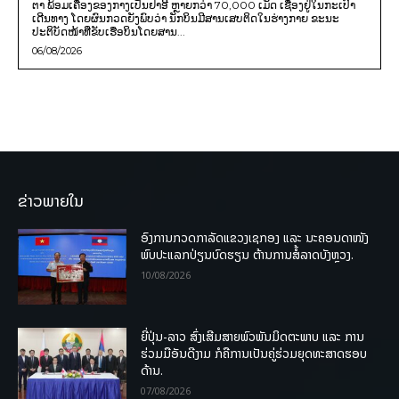
ຕາ ພ້ອມເຄື່ອງຂອງກາງເປັນຢາອີ ຫຼາຍກວ່າ 70,000 ເມັດ ເຊື່ອງຢູ່ໃນກະເປົາ
ເດີນທາງ ໂດຍຜົນກວດຍັງພົບວ່າ ນັກບິນມີສານເສບຕິດໃນຮ່າງກາຍ ຂະນະ
ປະຕິບັດໜ້າທີ່ຂັບເຮືອບິນໂດຍສານ...
06/08/2026
ຂ່າວພາຍໃນ
ອົງການກວດກາລັດແຂວງເຊກອງ ແລະ ນະຄອນດາໜັງ
ພົບປະແລກປ່ຽນບົດຮຽນ ຕ້ານການສໍ້ລາດບັງຫຼວງ.
10/08/2026
ຍີ່ປຸ່ນ-ລາວ ສົ່ງເສີມສາຍພົວພັນມິດຕະພາບ ແລະ ການ
ຮ່ວມມືອັນດີງາມ ກໍຄືການເປັນຄູ່ຮ່ວມຍຸດທະສາດຮອບ
ດ້ານ.
07/08/2026