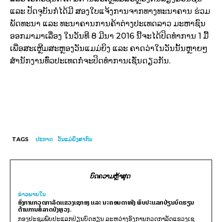
ແລະ ປັດຈຸບັນກໍ່ໄດ້ມີ ສອງໃບແຈ້ງການຈາກທາງທະນາຄານ ຮ່ວມ
ພັດທະນາ ແລະ ທະນາຄານການຄ້າຕ່າງປະເທດລາວ ມະຫາຊົນ
ອອກມາມາເລື່ອງ ໃນວັນທີ 8 ມີນາ 2016 ນີ້ຈະໄດ້ປິດທຳການ 1 ມື້
ເພື່ອສະເຫຼີມສະຫຼອງວັນແມມ່ຍິງ ແລະ ຄາດວ່າໃນວັນນັ້ນຫຼາຍໆ
ສຳນັກງານທົ່ວປະເທດກໍ່ຈະປິດທຳການເຊັ່ນດຽວກັນ.
TAGS
ປະກາດ
ວັນແມ່ຍິງສາກົນ
ບົດຄວາມຫຼ້າສຸດ
ຂ່າວພາຍ​ໃນ
ອົງການກວດກາລັດແຂວງເຊກອງ ແລະ ນະຄອນດາໜັງ ພົບປະແລກປ່ຽນບົດຮຽນ
ຕ້ານການສໍ້ລາດບັງຫຼວງ.
ກອງປະຊຸມພົບປະແລກປ່ຽນບົດຮຽນ ລະຫວ່າງອົງການກວດກາລັດແຂວງເຊ