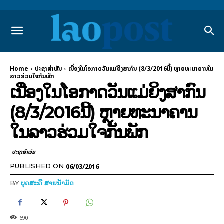
Home
ປະຊາສຳພັນ
ເນື່ອງໃນໂອກາດວັນແມ່ຍິງສາກົນ (8/3/2016ນີ້) ຫຼາຍທະນາຄານໃນ
ລາວຮ່ວມໃຈກັນພັກ
ເນື່ອງໃນໂອກາດວັນແມ່ຍິງສາກົນ
(8/3/2016ນີ້) ຫຼາຍທະນາຄານ
ໃນລາວຮ່ວມໃຈກັນພັກ
ປະຊາສຳພັນ
06/03/2016
PUBLISHED ON
BY
ບຸດສະດີ ສາຍນ້ຳມັດ
690