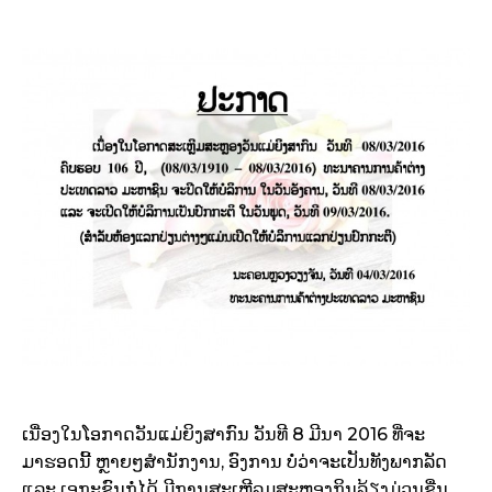
ເນື່ອງໃນໂອກາດວັນແມ່ຍິງສາກົນ ວັນທີ 8 ມີນາ 2016 ທີ່ຈະ
ມາຮອດນີ້ ຫຼາຍໆສຳນັກງານ, ອົງການ ບໍ່ວ່າຈະເປັນທັງພາກລັດ
ແລະ ເອກະຊົນກໍ່ໄດ້ ມີການສະເຫຼີລມສະຫຼອງກິນລ້ຽງມ່ວນຊື່ນ