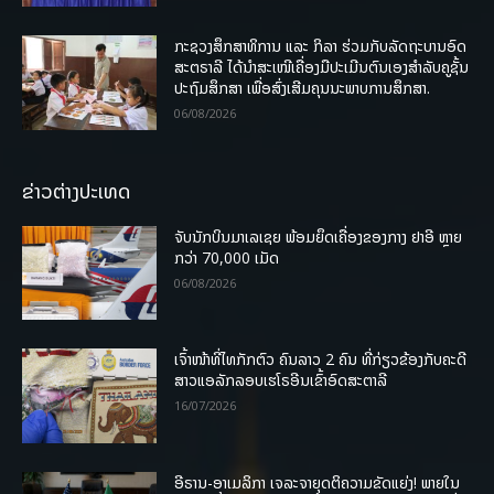
ກະຊວງສຶກສາທິການ ແລະ ກິລາ ຮ່ວມກັບລັດຖະບານອົດ
ສະຕຣາລີ ໄດ້ນຳສະເໜີເຄື່ອງມືປະເມີນຕົນເອງສຳລັບຄູຊັ້ນ
ປະຖົມສຶກສາ ເພື່ອສົ່ງເສີມຄຸນນະພາບການສຶກສາ.
06/08/2026
ຂ່າວຕ່າງປະເທດ
ຈັບນັກບິນມາເລເຊຍ ພ້ອມຍຶດເຄື່ອງຂອງກາງ ຢາອີ ຫຼາຍ
ກວ່າ 70,000 ເມັດ
06/08/2026
ເຈົ້າໜ້າທີ່ໄທກັກຕົວ ຄົນລາວ 2 ຄົນ ທີ່ກ່ຽວຂ້ອງກັບຄະດີ
ສາວແອລັກລອບເຮໂຣອີນເຂົ້າອົດສະຕາລີ
16/07/2026
ອີຣານ-ອາເມລິກາ ເຈລະຈາຍຸດຕິຄວາມຂັດແຍ່ງ! ພາຍໃນ