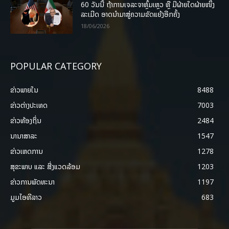
60 ວັນນີ້ ຖ້າການເຈລະຈາຫຼົ້ມເຫຼວ ຫຼື ມີຝ່າຍໃດຝ່າຍໜຶ່ງ
ລະເມີດ ອາດນໍາມາສູ່ຄວາມຂັດແຍ້ງອີກຄັ້ງ
18/06/2026
POPULAR CATEGORY
ຂ່າວພາຍ​ໃນ
8488
ຂ່າວຕ່າງປະເທດ
7003
ຂ່າວທ້ອງຖິ່ນ
2484
ນານາສາລະ
1547
ຂ່າວເຫດການ
1278
ສຸຂະພາບ ແລະ ສີ່ງແວດລ້ອມ
1203
ຂ່າວການພັດທະນາ
1197
ມູມໄອທີລາວ
683