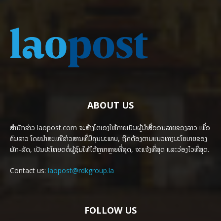
ABOUT US
ສຳນັກຂ່າວ laopost.com ຈະສ້າງໂຕເອງໃຫ້ກາຍເປັນຜູ້ນຳສື່ອອນລາຍຂອງລາວ ເພື່ອ
ຄົນລາວ ໂດຍນຳສະເໜີຂ່າວສານທີ່ມີຄຸນນະພາບ, ຖືກຕ້ອງຕາມແນວທາງນະໂຍບາຍຂອງ
ພັກ-ລັດ, ເປັນປະໂຫຍດຕໍ່ຜູ້ຊົມໃຫ້ໄດ້ຫຼາກຫຼາຍທີ່ສຸດ, ຈະແຈ້ງທີ່ສຸດ ແລະວ່ອງໄວທີ່ສຸດ.
Contact us:
laopost@rdkgroup.la
FOLLOW US