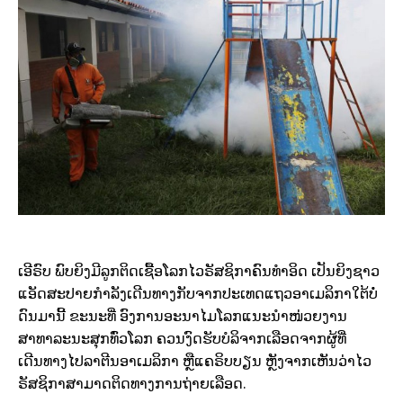
ເອີຣົບ ພົບຍິງມີລູກຕິດເຊື້ອໂລກໄວຣັສຊິກາຄົນທໍາອິດ ເປັນຍິງຊາວ
ແອັດສະປາຍກໍາລັງເດີນທາງກັບຈາກປະເທດແຖວອາເມລິກາໃຕ້ບໍ່
ດົນມານີ້ ຂະນະທີ່ ອົງການອະນາໄມໂລກແນະນໍາໜ່ວຍງານ
ສາທາລະນະສຸກທົ່ວໂລກ ຄວນງົດຮັບບໍລິຈາກເລືອດຈາກຜູ້ທີ່
ເດີນທາງໄປລາຕີນອາເມລິກາ ຫຼືແຄຣິບບຽນ ຫຼັງຈາກເຫັນວ່າໄວ
ຣັສຊິກາສາມາດຕິດທາງການຖ່າຍເລືອດ.