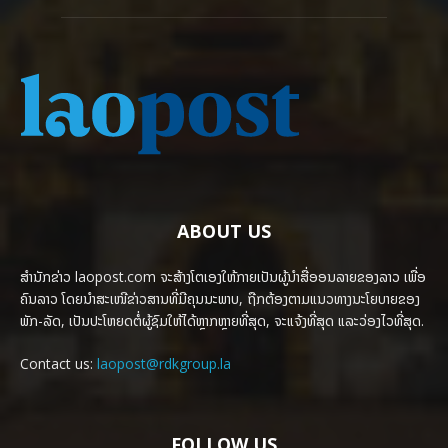
ABOUT US
ສຳນັກຂ່າວ laopost.com ຈະສ້າງໂຕເອງໃຫ້ກາຍເປັນຜູ້ນຳສື່ອອນລາຍຂອງລາວ ເພື່ອ
ຄົນລາວ ໂດຍນຳສະເໜີຂ່າວສານທີ່ມີຄຸນນະພາບ, ຖືກຕ້ອງຕາມແນວທາງນະໂຍບາຍຂອງ
ພັກ-ລັດ, ເປັນປະໂຫຍດຕໍ່ຜູ້ຊົມໃຫ້ໄດ້ຫຼາກຫຼາຍທີ່ສຸດ, ຈະແຈ້ງທີ່ສຸດ ແລະວ່ອງໄວທີ່ສຸດ.
Contact us:
laopost@rdkgroup.la
FOLLOW US