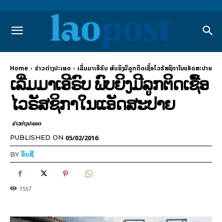
Home
ຂ່າວຕ່າງປະເທດ
ເລີ່ມມາເອີຣົບ ພົບຍິງມີລູກຕິດເຊື້ອໄວຣັສຊິກາໃນແອັດສະປາຍ
ເລີ່ມມາເອີຣົບ ພົບຍິງມີລູກຕິດເຊື້ອ
ໄວຣັສຊິກາໃນແອັດສະປາຍ
ຂ່າວຕ່າງປະເທດ
05/02/2016
PUBLISHED ON
BY
ອິນຊີ
1557