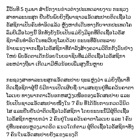
ມື້ວັນທີ 5 ກຸມພາ ສໍານັກງານຂ່າວຕ່າງປະເທດລາຍງານ ກະຊວງ
ສາທາລະນະສຸກ ຢືນຢັນພົບຍິງຖືພາຊາວແອັດສະປາຍຕິດເຊື້ອໄວ
ຣັສຊິກາເປັນຄົນທໍາອິດແລ້ວ ຫຼັງຫາກໍ່ເດີນທາງກັບຈາກປະເທດໂຄ
ລົມບີເມື່ອໄວໆນີ້ ອີກທັງຍັງນັບເປັນແມ່ຍິງມີລູກທີ່ຕິດເຊື້ອໄວຣັສ
ຊິກາຄົນທໍາອິດໃນທະວີບຍູໂລບດ້ວຍ ຂະນະທີ່ອັນຕະລາຍ
ຮ້າຍແຮງຈາກເຊື້ອໄວຣັສຊິກາທີ່ກໍາລັງສ້າງຄວາມວິຕົກກັງວົນຢ່າງ
ໃຫຍ່ ພົບອັດຕາເດັກນ້ອຍໃນບຣາຊິນທີ່ແມ່ຕິດເຊື້ອໄວຣັສຊິກາ
ລະຫວ່າງຖືພາ ເກີດມາມີຫົວນ້ອຍເພີ່ມສູງຂຶ້ນຫຼາຍ
ກະຊວງສາທາລະນະສຸກແອັດສະປາຍ ຖະແຫຼ່ງວ່າ ແມ່ຍິງຖືພາທີ່
ຕິດເຊື້ອຊິກາຜູ້ນີ້ ບໍ່ມີການເປີດເຜີຍຊື່-ນາມສະກຸນຢູ່ທີ່ແຄວ້ນຄາຕາ
ໂລເນຍ ທາງພາກຕາເວັນອກຫສຽງເໜືອຂອງແອັດສະປາຍ ແລະ
ນັບເປັນຊາວແອັດສະປາຍໜຶ່ງໃນ 7 ຄົນ ທີ່ໄດ້ຮັບການກວດວິນິດ
ໄສ ແລະຢືນຢັນວ່າຕິດເຊື້ອໄວຣັສຊິກາ ໂດຍຂະນະນີ້ມີຜູ້ຕິດເຊື້ອ
ໄວຣັສຊິກາຫຼາຍກວ່າ 2 ຄົນຢູ່ໃນແຄວ້ນຄາຕາໂລເນຍ ແລະ 1 ຄົນ
ຢູ່ທີ່ນະຄອນຫຼວງມາດຣິດ ແນວໃດກໍ່ຕາມ ຜູ້ຕິດເຊື້ອໄວຣັສຊິກາທັງ
7 ຄົນໃນແອັດສະປາຍຍັງແຂງແຮງດີ