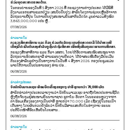
ຮ່ວມຍຸດທະສາດຮອບດ້ານ.
ໃນຕອນບ່າຍຂອງວັນທີ 5 ສິງຫາ 2026 ທີ່ ກະຊວງການຕ່າງປະເທດ ໄດ້ມີພິທີ
ລົງນາມເອກະສານແລກປ່ຽນ (ສະບັບປັບປຸງ) ສໍາລັບໂຄງການຊ່ວຍເຫຼືອລ້າຈາກ
ລັດຖະບານຍີ່ປຸ່ນ ໃນການປັບປຸງສະໜາມບິນສາກົນວັດໄຕ ມູນຄ່າລວມທັງໝົດ
3,863,000,000 ເຢນ ຫຼື...
07/08/2026
ຂ່າວພາຍ​ໃນ
ກະຊວງສຶກສາທິການ ແລະ ກິລາ ຮ່ວມກັບລັດຖະບານອົດສະຕຣາລີ ໄດ້ນຳສະເໜີ
ເຄື່ອງມືປະເມີນຕົນເອງສຳລັບຄູຊັ້ນປະຖົມສຶກສາ ເພື່ອສົ່ງເສີມຄຸນນະພາບການສຶກສາ.
ກະຊວງສຶກສາທິການ ແລະ ກິລາ (ສສກ), ໂດຍໄດ້ຮັບການສະໜັບສະໜູນຈາກ
ລັດຖະບານອົດສະຕຣາລີ ຜ່ານແຜນງານບີຄວາ, ໄດ້ນຳສະເໜີເຄື່ອງມືປະເມີນ
ຕົນເອງສຳລັບຄູຢ່າງເປັນທາງການໃນວັນທີ 4 ສິງຫາ 2026. ກອງປະຊຸມແມ່ນ
ພາຍໃຕ້ການເປັນປະທານຂອງ ທ່ານ ປອ...
06/08/2026
ຂ່າວຕ່າງປະເທດ
ຈັບນັກບິນມາເລເຊຍ ພ້ອມຍຶດເຄື່ອງຂອງກາງ ຢາອີ ຫຼາຍກວ່າ 70,000 ເມັດ
ສຳນັກຂ່າວຕ່າງປະເທດລາຍງານວ່າ ນັກບິນມາເລເຊຍ ອາດຖືກໂທດປະຫານຊີວິດ
ຫຼັງຖືກຈັບກຸມຢູ່ສະໜາມບິນນານາຊາດ ຊູກາໂນ-ຮັດຕາ ໃນນະຄອນຫຼວງຈາກາ
ຕາ ພ້ອມເຄື່ອງຂອງກາງເປັນຢາອີ ຫຼາຍກວ່າ 70,000 ເມັດ ເຊື່ອງຢູ່ໃນກະເປົາ
ເດີນທາງ ໂດຍຜົນກວດຍັງພົບວ່າ ນັກບິນມີສານເສບຕິດໃນຮ່າງກາຍ ຂະນະ
ປະຕິບັດໜ້າທີ່ຂັບເຮືອບິນໂດຍສານ...
06/08/2026
ຂ່າວພາຍ​ໃນ