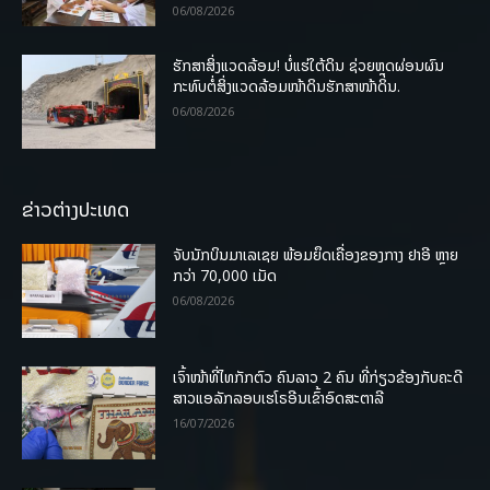
06/08/2026
ຮັກສາສິ່ງແວດລ້ອມ! ບໍ່ແຮ່ໃຕ້ດິນ ຊ່ວຍຫຼຸດຜ່ອນຜົນ
ກະທົບຕໍ່ສິ່ງແວດລ້ອມໜ້າດິນຮັກສາໜ້າດິນ.
06/08/2026
ຂ່າວຕ່າງປະເທດ
ຈັບນັກບິນມາເລເຊຍ ພ້ອມຍຶດເຄື່ອງຂອງກາງ ຢາອີ ຫຼາຍ
ກວ່າ 70,000 ເມັດ
06/08/2026
ເຈົ້າໜ້າທີ່ໄທກັກຕົວ ຄົນລາວ 2 ຄົນ ທີ່ກ່ຽວຂ້ອງກັບຄະດີ
ສາວແອລັກລອບເຮໂຣອີນເຂົ້າອົດສະຕາລີ
16/07/2026