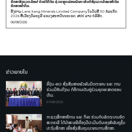
ຮັກສາສິ່ງແວດລ້ອມ! ບໍ່ແຮ່ໃຕ້ດິນ ຊ່ວຍຫຼຸດຜ່ອນຜົນກະທົບຕໍ່ສິ່ງແວດລ້ອມໜ້າດິນ
ຮັກສາໜ້າດິນ.
ອີງຕາມ Lane Xang Minerals Limited Companyໃນວັນທີ 30 ກໍລະກົດ
2026 ທີ່ເມືອງວິລະບູລີ ແຂວງສະຫວັນນະເຂດ, ສປປ ລາວ ບໍລິສັດ...
06/08/2026
ຂ່າວພາຍໃນ
ຍີ່ປຸ່ນ-ລາວ ສົ່ງເສີມສາຍພົວພັນມິດຕະພາບ ແລະ ການ
ຮ່ວມມືອັນດີງາມ ກໍຄືການເປັນຄູ່ຮ່ວມຍຸດທະສາດຮອບ
ດ້ານ.
07/08/2026
ກະຊວງສຶກສາທິການ ແລະ ກິລາ ຮ່ວມກັບລັດຖະບານອົດ
ສະຕຣາລີ ໄດ້ນຳສະເໜີເຄື່ອງມືປະເມີນຕົນເອງສຳລັບຄູຊັ້ນ
ປະຖົມສຶກສາ ເພື່ອສົ່ງເສີມຄຸນນະພາບການສຶກສາ.