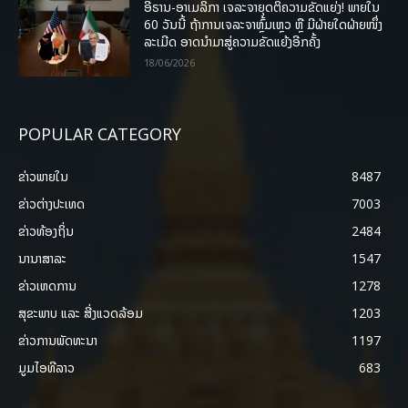
ອີຣານ-ອາເມລິກາ ເຈລະຈາຍຸດຕິຄວາມຂັດແຍ່ງ! ພາຍໃນ
60 ວັນນີ້ ຖ້າການເຈລະຈາຫຼົ້ມເຫຼວ ຫຼື ມີຝ່າຍໃດຝ່າຍໜຶ່ງ
ລະເມີດ ອາດນໍາມາສູ່ຄວາມຂັດແຍ້ງອີກຄັ້ງ
18/06/2026
POPULAR CATEGORY
ຂ່າວພາຍ​ໃນ
8487
ຂ່າວຕ່າງປະເທດ
7003
ຂ່າວທ້ອງຖິ່ນ
2484
ນານາສາລະ
1547
ຂ່າວເຫດການ
1278
ສຸຂະພາບ ແລະ ສີ່ງແວດລ້ອມ
1203
ຂ່າວການພັດທະນາ
1197
ມູມໄອທີລາວ
683