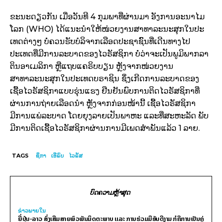
ຂະນະດຽວກັນ ເມື່ອວັນທີ 4 ກຸມພາທີ່ຜ່ານມາ ອັງການອະນາໄມ
ໂລກ (WHO) ໄດ້ແນະນໍາໃຫ້ໜ່ວຍງານສາທາລະນະສຸກໃນປະ
ເທດຕ່າງໆ ບໍ່ຄວນຮັບບໍລິຈາກເລືອດປະຊາຊົົນທີ່ເດີນທາງໄປ
ປະເທດທີ່ມີການລະບາດຂອງໄວຣັສຊິກາ ບໍ່ວ່າຈະເປັນພູມິພາກລາ
ຕິນອາເມລິກາ ຫຼືແຖບແຄຣິບບຽນ ຫຼັງຈາກໜ່ວຍງານ
ສາທາລະນະສຸກໃນປະເທດບຣາຊິນ ຊຶ່ງເກີດການລະບາດຂອງ
ເຊື້ອໄວຣັສຊິກາແບບຮຸ່ນແຮງ ຢືນຢັນພົບການຕິດໄວຣັສຊິກາທີ່
ຜ່ານການຖ່າຍເລືອດນຳ ຫຼັງຈາກກ່ອນໜ້ານີ້ ເຊື້ອໄວຣັສຊິກາ
ມີການແພ່ລະບາດ ໂດຍຍຸງລາຍເປັນພາຫະ ແລະທີ່ສະຫະລັດ ພັບ
ມີການຕິດເຊື້ອໄວຣັສຊິກາຜ່ານການມີເພດສໍາພັນແລ້ວ 1 ລາຍ.
TAGS
ຊິກາ
ເອີຣົບ
ໄວຣັສ
ບົດຄວາມຫຼ້າສຸດ
ຂ່າວພາຍ​ໃນ
ຍີ່ປຸ່ນ-ລາວ ສົ່ງເສີມສາຍພົວພັນມິດຕະພາບ ແລະ ການຮ່ວມມືອັນດີງາມ ກໍຄືການເປັນຄູ່