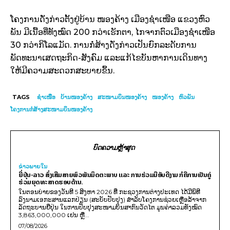
ໂຄງການດັ່ງກ່າວຕັ້ງຢູ່ບ້ານ ໜອງຄ້າງ ເມືອງຊຳເໜືອ ແຂວງຫົວ
ພັນ ມີເນື້ອທີ່ທັງໝົດ 200 ກວ່າເຮັກຕາ, ໄກຈາກຕົວເມືອງຊຳເໜືອ
30 ກວ່າກິໂລແມັດ. ການກໍ່ສ້າງດັ່ງກ່າວເປັນຍົກລະດັບການ
ພັດທະນາເສດຖະກິດ-ສັງຄົມ ແລະແກ້ໄຂບັນຫາການເດິນທາງ
ໃຫ້ມີຄວາມສະດວກສະບາຍຂຶ້ນ.
TAGS
ຊຳເໜືອ
ບ້ານໜອງຄ້າງ
ສະໜາມບິນໜອງຄ້າງ
ໜອງຄ້າງ
ຫົວພັນ
ໂຄງການກໍ່ສ້າງສະໜາມບິນໜອງຄ້າງ
ບົດຄວາມຫຼ້າສຸດ
ຂ່າວພາຍ​ໃນ
ຍີ່ປຸ່ນ-ລາວ ສົ່ງເສີມສາຍພົວພັນມິດຕະພາບ ແລະ ການຮ່ວມມືອັນດີງາມ ກໍຄືການເປັນຄູ່
ຮ່ວມຍຸດທະສາດຮອບດ້ານ.
ໃນຕອນບ່າຍຂອງວັນທີ 5 ສິງຫາ 2026 ທີ່ ກະຊວງການຕ່າງປະເທດ ໄດ້ມີພິທີ
ລົງນາມເອກະສານແລກປ່ຽນ (ສະບັບປັບປຸງ) ສໍາລັບໂຄງການຊ່ວຍເຫຼືອລ້າຈາກ
ລັດຖະບານຍີ່ປຸ່ນ ໃນການປັບປຸງສະໜາມບິນສາກົນວັດໄຕ ມູນຄ່າລວມທັງໝົດ
3,863,000,000 ເຢນ ຫຼື...
07/08/2026