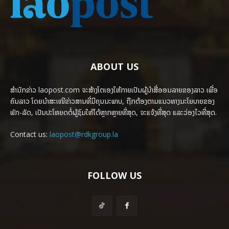
ABOUT US
ສຳນັກຂ່າວ laopost.com ຈະສ້າງໂຕເອງໃຫ້ກາຍເປັນຜູ້ນຳສື່ອອນລາຍຂອງລາວ ເພື່ອ
ຄົນລາວ ໂດຍນຳສະເໜີຂ່າວສານທີ່ມີຄຸນນະພາບ, ຖືກຕ້ອງຕາມແນວທາງນະໂຍບາຍຂອງ
ພັກ-ລັດ, ເປັນປະໂຫຍດຕໍ່ຜູ້ຊົມໃຫ້ໄດ້ຫຼາກຫຼາຍທີ່ສຸດ, ຈະແຈ້ງທີ່ສຸດ ແລະວ່ອງໄວທີ່ສຸດ.
Contact us:
laopost@rdkgroup.la
FOLLOW US