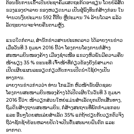
ຕ້ອນຮັບການເຂົ້າເປັນປະຊາຄົມເສດຖະກິດອາຊຽນ ໂດຍບໍລິສັດ
ຮວງແອງຢາລາຍ ຂອງຫວຽດນາມ ເປັນຜູ້ລົງທຶນກໍ່ສ້າງກ່ອນ ໃນ
ຈຳນວນງົບປະມານ 592 ຕື້ກີບ ຫຼືປະມານ 74 ລ້ານໂດລາ ແລ້ວ
ລັດຖະບານຈະຈ່າຍຄືນຕາມຫຼັງ.
ແນວໃດກໍຕາມ, ສຳນັກຂ່າວສານປະເທດລາວ ໄດ້ລາຍງານຂ່າວ
ເມື່ອວັນທີ 3 ກຸມພາ 2016 ນີ້ວ່າ ໂຄງການໂຄງການກໍ່ສ້າງ
ສະໜາມບິນໜອງຄ້າງ ເມືອງຊໍາເໜືອ ແຂວງຫົວພັນມີຄວາມຄືບ
ໜ້າພຽງ 35 % ຂະນະທີ່ ເຈົ້າໜ້າທີ່ກ່ຽວຂ້ອງຍັງບໍ່ສາມາດ
ເປີດເຜີຍແຜນລະອຽດກ່ຽວກັບການເປີດນໍາໃຊ້ຢ່າງເປັນ
ທາງການ.
ລາຍງານຂ່າວກ່າວວ່າ ທ່ານ ໂກແມັກ ຫົວໜ້າຮັບຜິດຊອບ
ໂຄງການສະໜາມບິນໜອງຄ້າງໄດ້ເປີດເຜີຍໃນວັນທີ 3 ກຸມພາ
2016 ນີ້ວ່າ: ໜ້າວຽກສ່ວນໃຫຍ່ແມ່ນສໍາເລັດບຸກເບີກເສັ້ນທາງ,
ຖົ
ມດິນສ້າງຖານສະໜາມບິນ, ກໍ່ສ້າງສະຖານທີ່ພັກກໍາມະກອນ
ແລະ ອື່ນໆໂດຍສະເລ່ຍສໍາເລັດ 35% ແຕ່ຖ້າປຽບກັບວຽກຕົວຈິງ
ຖືວ່າຊັກຊ້າຍ້ອນຫລາຍປັດໄຈເປັນຕົ້ນສະພາບຝົນຕົກ ແລະ
ອາກາດ.