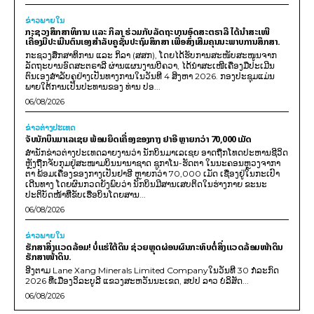
ຂ່າວພາຍ​ໃນ
ກະຊວງສຶກສາທິການ ແລະ ກິລາ ຮ່ວມກັບລັດຖະບານອົດສະຕຣາລີ ໄດ້ນຳສະເໜີ
ເຄື່ອງມືປະເມີນຕົນເອງສຳລັບຄູຊັ້ນປະຖົມສຶກສາ ເພື່ອສົ່ງເສີມຄຸນນະພາບການສຶກສາ.
ກະຊວງສຶກສາທິການ ແລະ ກິລາ (ສສກ), ໂດຍໄດ້ຮັບການສະໜັບສະໜູນຈາກ
ລັດຖະບານອົດສະຕຣາລີ ຜ່ານແຜນງານບີຄວາ, ໄດ້ນຳສະເໜີເຄື່ອງມືປະເມີນ
ຕົນເອງສຳລັບຄູຢ່າງເປັນທາງການໃນວັນທີ 4 ສິງຫາ 2026. ກອງປະຊຸມແມ່ນ
ພາຍໃຕ້ການເປັນປະທານຂອງ ທ່ານ ປອ...
06/08/2026
ຂ່າວຕ່າງປະເທດ
ຈັບນັກບິນມາເລເຊຍ ພ້ອມຍຶດເຄື່ອງຂອງກາງ ຢາອີ ຫຼາຍກວ່າ 70,000 ເມັດ
ສຳນັກຂ່າວຕ່າງປະເທດລາຍງານວ່າ ນັກບິນມາເລເຊຍ ອາດຖືກໂທດປະຫານຊີວິດ
ຫຼັງຖືກຈັບກຸມຢູ່ສະໜາມບິນນານາຊາດ ຊູກາໂນ-ຮັດຕາ ໃນນະຄອນຫຼວງຈາກາ
ຕາ ພ້ອມເຄື່ອງຂອງກາງເປັນຢາອີ ຫຼາຍກວ່າ 70,000 ເມັດ ເຊື່ອງຢູ່ໃນກະເປົາ
ເດີນທາງ ໂດຍຜົນກວດຍັງພົບວ່າ ນັກບິນມີສານເສບຕິດໃນຮ່າງກາຍ ຂະນະ
ປະຕິບັດໜ້າທີ່ຂັບເຮືອບິນໂດຍສານ...
06/08/2026
ຂ່າວພາຍ​ໃນ
ຮັກສາສິ່ງແວດລ້ອມ! ບໍ່ແຮ່ໃຕ້ດິນ ຊ່ວຍຫຼຸດຜ່ອນຜົນກະທົບຕໍ່ສິ່ງແວດລ້ອມໜ້າດິນ
ຮັກສາໜ້າດິນ.
ອີງຕາມ Lane Xang Minerals Limited Companyໃນວັນທີ 30 ກໍລະກົດ
2026 ທີ່ເມືອງວິລະບູລີ ແຂວງສະຫວັນນະເຂດ, ສປປ ລາວ ບໍລິສັດ...
06/08/2026