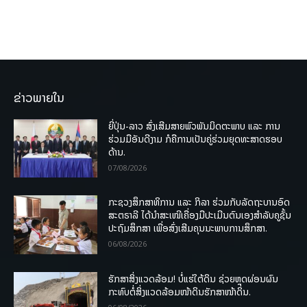
ຂ່າວພາຍໃນ
ຍີ່ປຸ່ນ-ລາວ ສົ່ງເສີມສາຍພົວພັນມິດຕະພາບ ແລະ ການ
ຮ່ວມມືອັນດີງາມ ກໍຄືການເປັນຄູ່ຮ່ວມຍຸດທະສາດຮອບ
ດ້ານ.
07/08/2026
ກະຊວງສຶກສາທິການ ແລະ ກິລາ ຮ່ວມກັບລັດຖະບານອົດ
ສະຕຣາລີ ໄດ້ນຳສະເໜີເຄື່ອງມືປະເມີນຕົນເອງສຳລັບຄູຊັ້ນ
ປະຖົມສຶກສາ ເພື່ອສົ່ງເສີມຄຸນນະພາບການສຶກສາ.
06/08/2026
ຮັກສາສິ່ງແວດລ້ອມ! ບໍ່ແຮ່ໃຕ້ດິນ ຊ່ວຍຫຼຸດຜ່ອນຜົນ
ກະທົບຕໍ່ສິ່ງແວດລ້ອມໜ້າດິນຮັກສາໜ້າດິນ.