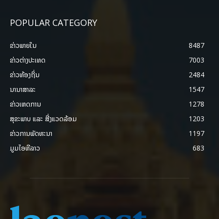
POPULAR CATEGORY
ຂ່າວພາຍ​ໃນ
8487
ຂ່າວຕ່າງປະເທດ
7003
ຂ່າວທ້ອງຖິ່ນ
2484
ນານາສາລະ
1547
ຂ່າວເຫດການ
1278
ສຸຂະພາບ ແລະ ສີ່ງແວດລ້ອມ
1203
ຂ່າວການພັດທະນາ
1197
ມູມໄອທີລາວ
683