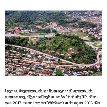
ໂຄງການສ້າງສະໜາມບິນສາກົນໜອງຄ້າງເປັນສະໜາມບິນ
ຂະໜາດກາງ, ເຊິ່ງຂ່າວເບື້ອງຕົ້ນບອກວ່າ ໄດ້ເລິ່ມລົງມືໃນເດືອນ
ຕຸລາ 2013 ແລະຄາດໝາຍໃຫ້ສຳເັລດໃນເດືອນຕຸລາ 2015 ເພື່ອ