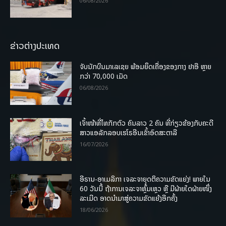
06/08/2026
ຂ່າວຕ່າງປະເທດ
ຈັບນັກບິນມາເລເຊຍ ພ້ອມຍຶດເຄື່ອງຂອງກາງ ຢາອີ ຫຼາຍ
ກວ່າ 70,000 ເມັດ
06/08/2026
ເຈົ້າໜ້າທີ່ໄທກັກຕົວ ຄົນລາວ 2 ຄົນ ທີ່ກ່ຽວຂ້ອງກັບຄະດີ
ສາວແອລັກລອບເຮໂຣອີນເຂົ້າອົດສະຕາລີ
16/07/2026
ອີຣານ-ອາເມລິກາ ເຈລະຈາຍຸດຕິຄວາມຂັດແຍ່ງ! ພາຍໃນ
60 ວັນນີ້ ຖ້າການເຈລະຈາຫຼົ້ມເຫຼວ ຫຼື ມີຝ່າຍໃດຝ່າຍໜຶ່ງ
ລະເມີດ ອາດນໍາມາສູ່ຄວາມຂັດແຍ້ງອີກຄັ້ງ
18/06/2026