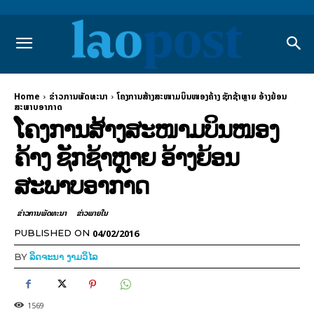
Home
ຂ່າວການພັດທະນາ
ໂຄງການສ້າງສະໜາມບິນໜອງຄ້າງ ຊັກຊ້າຫຼາຍ ອ້າງຍ້ອນ
ສະພາບອາກາດ
ໂຄງການສ້າງສະໜາມບິນໜອງ
ຄ້າງ ຊັກຊ້າຫຼາຍ ອ້າງຍ້ອນ
ສະພາບອາກາດ
ຂ່າວການພັດທະນາ
ຂ່າວພາຍ​ໃນ
04/02/2016
PUBLISHED ON
BY
ລິດຈະນາ ງາມວິໄລ
1569