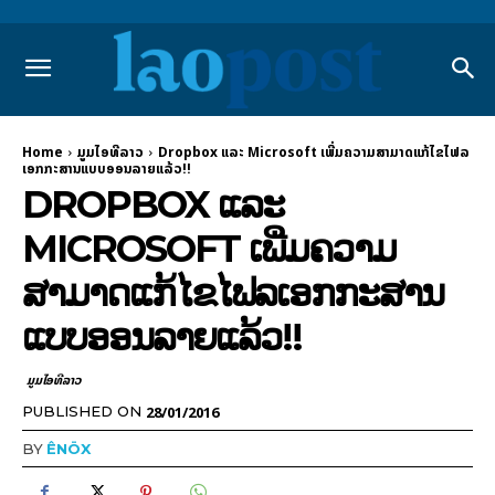
Home
ມູມໄອທີລາວ
Dropbox ແລະ Microsoft ເພີ່ມຄວາມສາມາດແກ້ໄຂໄຟລ
ເອກກະສານແບບອອນລາຍແລ້ວ!!
DROPBOX ແລະ
MICROSOFT ເພີ່ມຄວາມ
ສາມາດແກ້ໄຂໄຟລເອກກະສານ
ແບບອອນລາຍແລ້ວ!!
ມູມໄອທີລາວ
28/01/2016
PUBLISHED ON
BY
ÊNÖX