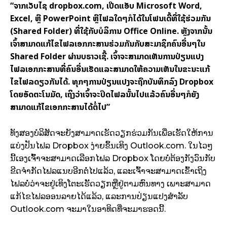
“ຈາກເວັບໄຊ dropbox.com, ເປີດແອັບ Microsoft Word,
Excel, ຫຼື PowerPoint ຫຼືໄຟລໃດໆກໍໄດ້ໃນໂຟນເດີ້ທີ່ໃຊ້ຮ່ວມກັນ
(Shared Folder) ທີ່ໃຊ້ກັບບໍລິການ Office Online. ຫຼັງຈາກນັ້ນ
ເຈົ້າສາມາດແກ້ໄຂໄຟລເອກກະສານຮ່ວມກັນກັບສະມາຊິກຄົນອື່ນໆໃນ
Shared Folder ຜ່ານບຣາວເຊີ້. ເຈົ້າຈະສາມາດເຫັນການປ່ຽນແປງ
ໄຟລເອກກະສານທີ່ຄົນອື່ນເຮັດແລະສາມາດໃຫ້ຄວາມເຫັນໃນຂະນະແກ້
ໄຂໄຟລດຽວກັນໄດ້. ທຸກໆການປ່ຽນແປງຈະຖືກບັນທຶກລົງ Dropbox
ໂດຍອັດຕະໂນມັດ, ເຖິງວ່າເຈົ້າຈະປິດໄຟລນັ້ນໄປແລ້ວຄົນອື່ນໆກໍຍັງ
ສາມາດແກ້ໄຂເອກກະສານໄດ້ຕໍ່ໄປ”
ທັງສອງບໍລິສັດຈະຍັງສາມາດເຮັດວຽກຮ່ວມກັນເພື່ອເຮັັດໃຫ້ການ
ແບ່ງປັນໄຟລ Dropbox ງ່າຍຂຶ້ນເທິງ Outlook.com. ໃນໄວໆ
ນີ້ເອງເຈົົ້າຈະສາມາດເລືອກໄຟລ Dropbox ໂດຍບໍ່ຕ້ອງກັງວົນກັບ
ຂີດຈຳກັດໄຟລແນບອີກຕໍ່ໄປແລ້ວ, ແລະເຈົ້າຈະສາມາດເຂົ້າເຖິງ
ໄຟລບໍ່ວ່າຈະຢູ່ເທິງໂຕະເຮັັດວຽກຫຼືຢູ່ຕາມຫົນທາງ ເພາະສາມາດ
ແກ້ໄຂໄຟລອອນລາຍໄດ້ແລ້ວ, ແລະການປ່ຽນແປງສຳລັບ
Outlook.com ຈະມາໃນອາທິດທີ່ຈະມາຮອດນີ້.