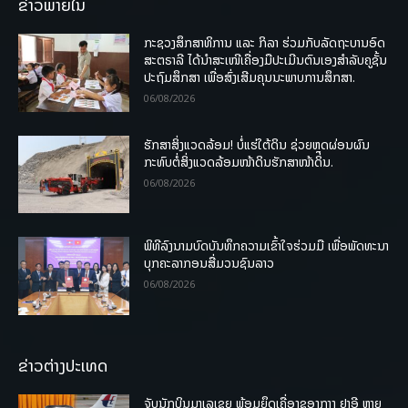
ຂ່າວພາຍໃນ
ກະຊວງສຶກສາທິການ ແລະ ກິລາ ຮ່ວມກັບລັດຖະບານອົດ
ສະຕຣາລີ ໄດ້ນຳສະເໜີເຄື່ອງມືປະເມີນຕົນເອງສຳລັບຄູຊັ້ນ
ປະຖົມສຶກສາ ເພື່ອສົ່ງເສີມຄຸນນະພາບການສຶກສາ.
06/08/2026
ຮັກສາສິ່ງແວດລ້ອມ! ບໍ່ແຮ່ໃຕ້ດິນ ຊ່ວຍຫຼຸດຜ່ອນຜົນ
ກະທົບຕໍ່ສິ່ງແວດລ້ອມໜ້າດິນຮັກສາໜ້າດິນ.
06/08/2026
ພິທີລົງນາມບົດບັນທຶກຄວາມເຂົ້າໃຈຮ່ວມມື ເພື່ອພັດທະນາ
ບຸກຄະລາກອນສື່ມວນຊົນລາວ
06/08/2026
ຂ່າວຕ່າງປະເທດ
ຈັບນັກບິນມາເລເຊຍ ພ້ອມຍຶດເຄື່ອງຂອງກາງ ຢາອີ ຫຼາຍ