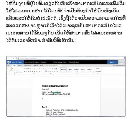
ໃຫ້ທີມງານທີ່ຢູ່ໃນທີມດຽວກັນກັບເຮົາສາມາດແກ້ໄຂແລະເພີ່ມຕື່ມ
ໃສ່ໄຟລເອກກະສານໄດ້ໂດຍທີ່ບໍ່ຈຳເປັນຕ້ອງຖ້າໃຫ້ຄົນໜຶ່ງເຮັດ
ແລ້ວແລະໃຫ້ຄົນຕໍ່ໄປເຮັດຕໍ່. ເຊິ່ງຖືໄດ້ວ່າເປັນຄວາມສາມາດໃໝ່ທີ່
ສະດວກສະບາຍຫຼາຍກໍເວົ້າໄດ້ເພາະທຸກຄົນສາມາດແກ້ໄຂໄຟລ
ເອກກະສານໄດ້ພ້ອມໆກັນ ເຮັດໃຫ້ສາມາດສົ່ງໄຟລເອກກະສານ
ໄດ້ທັນເວລາອີກນຳ. ສຳລັບວິທີເຮັດນັ້ນ: