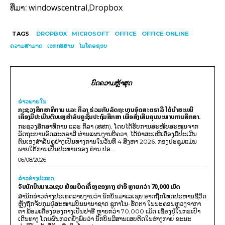
windowscentral
Dropbox
ທີ່ມາ:
,
TAGS
DROPBOX
MICROSOFT
OFFICE
OFFICE ONLINE
ຄວາມສາມາດ
ເອກກະສານ
ໄມໂຄຣຊອບ
ບົດຄວາມຫຼ້າສຸດ
ຂ່າວພາຍ​ໃນ
ກະຊວງສຶກສາທິການ ແລະ ກິລາ ຮ່ວມກັບລັດຖະບານອົດສະຕຣາລີ ໄດ້ນຳສະເໜີ
ເຄື່ອງມືປະເມີນຕົນເອງສຳລັບຄູຊັ້ນປະຖົມສຶກສາ ເພື່ອສົ່ງເສີມຄຸນນະພາບການສຶກສາ.
ກະຊວງສຶກສາທິການ ແລະ ກິລາ (ສສກ), ໂດຍໄດ້ຮັບການສະໜັບສະໜູນຈາກ
ລັດຖະບານອົດສະຕຣາລີ ຜ່ານແຜນງານບີຄວາ, ໄດ້ນຳສະເໜີເຄື່ອງມືປະເມີນ
ຕົນເອງສຳລັບຄູຢ່າງເປັນທາງການໃນວັນທີ 4 ສິງຫາ 2026. ກອງປະຊຸມແມ່ນ
ພາຍໃຕ້ການເປັນປະທານຂອງ ທ່ານ ປອ...
06/08/2026
ຂ່າວຕ່າງປະເທດ
ຈັບນັກບິນມາເລເຊຍ ພ້ອມຍຶດເຄື່ອງຂອງກາງ ຢາອີ ຫຼາຍກວ່າ 70,000 ເມັດ
ສຳນັກຂ່າວຕ່າງປະເທດລາຍງານວ່າ ນັກບິນມາເລເຊຍ ອາດຖືກໂທດປະຫານຊີວິດ
ຫຼັງຖືກຈັບກຸມຢູ່ສະໜາມບິນນານາຊາດ ຊູກາໂນ-ຮັດຕາ ໃນນະຄອນຫຼວງຈາກາ
ຕາ ພ້ອມເຄື່ອງຂອງກາງເປັນຢາອີ ຫຼາຍກວ່າ 70,000 ເມັດ ເຊື່ອງຢູ່ໃນກະເປົາ
ເດີນທາງ ໂດຍຜົນກວດຍັງພົບວ່າ ນັກບິນມີສານເສບຕິດໃນຮ່າງກາຍ ຂະນະ