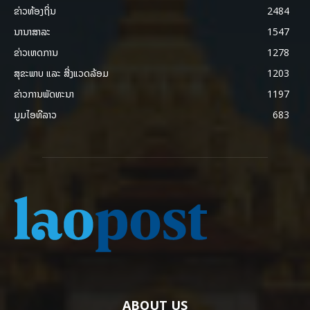
ຂ່າວທ້ອງຖິ່ນ
2484
ນານາສາລະ
1547
ຂ່າວເຫດການ
1278
ສຸຂະພາບ ແລະ ສີ່ງແວດລ້ອມ
1203
ຂ່າວການພັດທະນາ
1197
ມູມໄອທີລາວ
683
ABOUT US