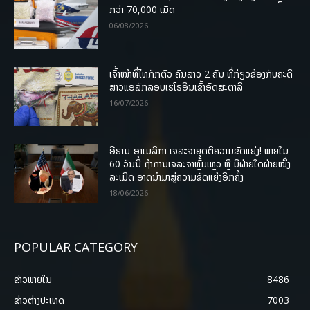
ກວ່າ 70,000 ເມັດ
06/08/2026
ເຈົ້າໜ້າທີ່ໄທກັກຕົວ ຄົນລາວ 2 ຄົນ ທີ່ກ່ຽວຂ້ອງກັບຄະດີ
ສາວແອລັກລອບເຮໂຣອີນເຂົ້າອົດສະຕາລີ
16/07/2026
ອີຣານ-ອາເມລິກາ ເຈລະຈາຍຸດຕິຄວາມຂັດແຍ່ງ! ພາຍໃນ
60 ວັນນີ້ ຖ້າການເຈລະຈາຫຼົ້ມເຫຼວ ຫຼື ມີຝ່າຍໃດຝ່າຍໜຶ່ງ
ລະເມີດ ອາດນໍາມາສູ່ຄວາມຂັດແຍ້ງອີກຄັ້ງ
18/06/2026
POPULAR CATEGORY
ຂ່າວພາຍ​ໃນ
8486
ຂ່າວຕ່າງປະເທດ
7003