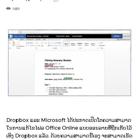
1689
Dropbox ແລະ Microsoft ໄດ້ປະກາດເປີດໂຕຄວາມສາມາດ
ໃນການແກ້ໄຂໄຟລ Office Online ແບບອອນລາຍທີ່ຖືກເກັບໄວ້
ເທິງ Dropbox ແລ້ວ. ດ້ວຍຄວາມສາມາດນີ້ເອງ ຈະສາມາດເຮັດ