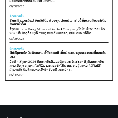
ປະຕິບັດໜ້າທີ່ຂັບເຮືອບິນໂດຍສານ...
06/08/2026
ຂ່າວພາຍ​ໃນ
ຮັກສາສິ່ງແວດລ້ອມ! ບໍ່ແຮ່ໃຕ້ດິນ ຊ່ວຍຫຼຸດຜ່ອນຜົນກະທົບຕໍ່ສິ່ງແວດລ້ອມໜ້າດິນ
ຮັກສາໜ້າດິນ.
ອີງຕາມ Lane Xang Minerals Limited Companyໃນວັນທີ 30 ກໍລະກົດ
2026 ທີ່ເມືອງວິລະບູລີ ແຂວງສະຫວັນນະເຂດ, ສປປ ລາວ ບໍລິສັດ...
06/08/2026
ຂ່າວພາຍ​ໃນ
ພິທີລົງນາມບົດບັນທຶກຄວາມເຂົ້າໃຈຮ່ວມມື ເພື່ອພັດທະນາບຸກຄະລາກອນສື່ມວນຊົນ
ລາວ
ວັນທີ 4 ສິງຫາ 2026 ທີ່ສະຖາບັນສື່ມວນຊົນ ແລະ ໂຄສະນາ ສັງກັດສະຖາບັນ
ການເມືອງແຫ່ງຊາດ ໂຮ່ຈິມິນ ນະຄອນຮ່າໂນ້ຍ ສສ. ຫວຽດນາມ, ໄດ້ຈັດພິທີ
ລົງນາມບົດບັນທຶກຄວາມເຂົ້າໃຈຮ່ວມມື ລະຫວ່າງ...
06/08/2026