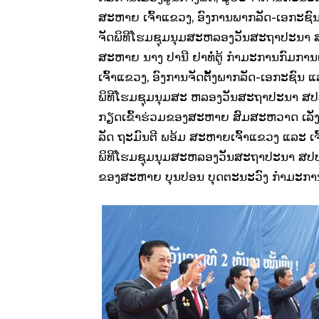
ສະຫາຍ ​ເຈົ້າ​ແຂວງ, ອົງການ​ພາກ​ລັດ-​ເອກະ​ຊົນ ​
ຈັດ​ພິທີໂຮມ​ຊຸມນຸມ​ສະຫລອງວັນ​ສະຖາປະນາ​
ສະຫາຍ ນາງ ປານີ ຢາ​ທໍ່​ຕູ້ ກໍາມະການ​ກົມ​ກາ
ເຈົ້າ​ແຂວງ, ອົງການ​ຈັດ​ຕັ້ງ​ພາກ​ລັດ-​ເອກະ​ຊົນ ​ແລະ 
ພິທີໂຮມ​ຊຸມນຸມ​ສະ ຫລອງວັນ​ສະຖາປະນາ​ ສ
ກຽດ​ເຂົ້າ​ຮ່ວມ​ຂອງສະຫາຍ
ສົມ​ສະຫວາດ ​ເລັ
ລັດ ຖະມົນຕີ
ພອ້ມ
ສະຫາຍ​ເຈົ້າ​ແຂວງ
​ແລະ ​ເຈົ
ພິທີໂຮມ​ຊຸມນຸມ​ສະຫລອງວັນ​ສະຖາປະນາ​ ສ
ຂອງສະຫາຍ ບຸນ​ປອນ ບຸດ​ຕະນະ​ວົງ ກໍາມະການ​ກ