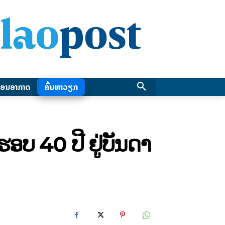
ອນອາກາດ
ຄົ້ນຫາວຽກ
ອບ 40 ປີ ຢູ່ບັນດາ