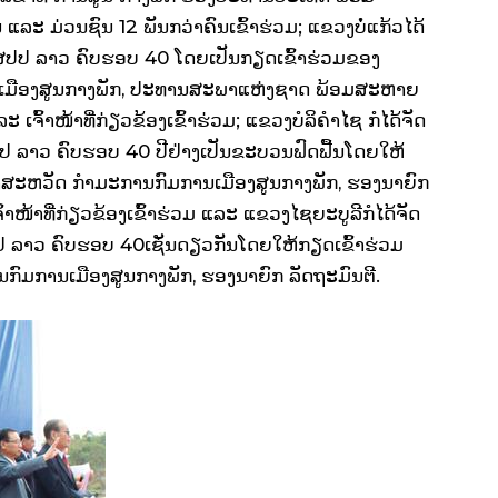
ແລະ ມ່ວນ​ຊົນ 12 ພັນ​ກວ່າ​ຄົນ​ເຂົ້າ​ຮ່ວມ; ແຂວງ​ບໍ່
​ແກ້ວ​ໄດ້​
 ສປປ
ລາວ​ ຄົບຮອບ 40
​ ໂດຍ​ເປັນ​ກຽດ​ເຂົ້າ​ຮ່ວມ​ຂອງ
ນ​ເມືອງ​ສູນ​ກາງພັກ, ປະທານ​ສະພາ​ແຫ່ງ​ຊາດ ພ້ອມ​ສະຫາຍ ​
​ເຈົ້າ​ໜ້າ​ທີ່​ກ່ຽວຂ້ອງ​ເຂົ້າ​ຮ່ວມ; ແຂວງ​ບໍລິ​ຄໍາ​ໄຊ​ ກໍ​ໄດ້​ຈັດ​
ປປ
ລາວ​ ຄົບຮອບ 40 ປີ​ຢ່າງ
​ເປັນ​ຂະ​ບວນຟົດ​ຟື້ນ​ໂດຍ​ໃຫ້​
່ງສະຫວັດ
ກໍາມະການ​ກົມ​ການ​ເມືອງ​ສູນ​ກາງ​ພັກ, ຮອງ​ນາຍົກ
້າ​ໜ້າ​ທີ່​ກ່ຽວຂ້ອງ​ເຂົ້າ​ຮ່ວມ ​ແລະ ​ແຂວງ​ໄຊ​ຍະ​ບູລີ​ກໍໄດ້​ຈັດ
ປປ
ລາວ​ ຄົບຮອບ 40
​ເຊັ່ນ​ດຽວ​ກັນ​ໂດຍ​ໃຫ້​ກຽດ​ເຂົ້າ​ຮ່ວມ​
ົມ​ການ​ເມືອງ​ສູນ​ກາງພັກ, ຮອງ​ນາຍົກ ລັດຖະມົນຕີ.