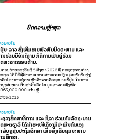
ບົດຄວາມຫຼ້າສຸດ
່າວພາຍ​ໃນ
ີ່ປຸ່ນ-ລາວ ສົ່ງເສີມສາຍພົວພັນມິດຕະພາບ ແລະ
ານຮ່ວມມືອັນດີງາມ ກໍຄືການເປັນຄູ່ຮ່ວມ
ຸດທະສາດຮອບດ້ານ.
ນຕອນບ່າຍຂອງວັນທີ 5 ສິງຫາ 2026 ທີ່ ກະຊວງການຕ່າງ
ະເທດ ໄດ້ມີພິທີລົງນາມເອກະສານແລກປ່ຽນ (ສະບັບປັບປຸງ)
ໍາລັບໂຄງການຊ່ວຍເຫຼືອລ້າຈາກລັດຖະບານຍີ່ປຸ່ນ ໃນການ
ັບປຸງສະໜາມບິນສາກົນວັດໄຕ ມູນຄ່າລວມທັງໝົດ
,863,000,000 ເຢນ ຫຼື...
7/08/2026
່າວພາຍ​ໃນ
ະຊວງສຶກສາທິການ ແລະ ກິລາ ຮ່ວມກັບລັດຖະບານ
ົດສະຕຣາລີ ໄດ້ນຳສະເໜີເຄື່ອງມືປະເມີນຕົນເອງ
ຳລັບຄູຊັ້ນປະຖົມສຶກສາ ເພື່ອສົ່ງເສີມຄຸນນະພາບ
ານສຶກສາ.