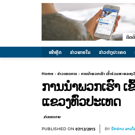
ໜ້າຫຼັກ
ຂ່າວພາຍ​ໃນ
ຂ່າວຕ່າງປະເທດ
Home
ຂ່າວເຫດການ
ການນໍາພວກເຮົາ ເຂົ້າຮ່ວມສະຫລອງວ
ການນໍາພວກເຮົາ ເຂ
ແຂວງທົ່ວປະເທດ
ຂ່າວເຫດການ
07/12/2015
PUBLISHED ON
BY
ນັກຂ່າວ ລາວ