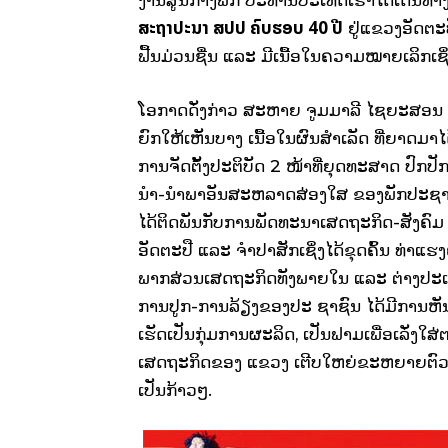
ງານ​ສູນ​ກາງ​ພັກ ປະທານ​ປະ​ເທດ​​ເຮົາ​ໄດ້​​​ເດ
ສະຖາປະນາ ສປປ ຄົບຮອບ 40 ປີ
ຢູ່​ແຂວງ​ອັດ​ຕະ
ຟື້ນມ່ວນຊື່ນ ແລະ ມີເນື້ອໃນຄວາມໝາຍເລິກເຊິ່
ໂອກາດ​ດັ່ງກ່າວ ສະຫາຍ ຈູມ
​ມາລີ ​ໄຊ​ຍະ​ສອນ​
ຍົກ​ໃຫ້​ເຫັນ
ບາງ ​ເນື້ອ​ໃນຜົນ​ສໍາ​ເລັດ ​ທີ່​ຍາດ
ການຈັດຕັ້ງປະຕິບັດ 2 ໜ້າທີ່ຍຸດທະສາດ ປົ
ນໍາ-ນໍາພາອັນສະຫລາດສ່ອງໃສ ຂອງພັກປະຊາ ຊ
ໄດ້​ຕິດ​ພັນກັບການພັດທະນາເສດຖະກິດ-ສັງ
ອັດ​ຕະປື ​ແລະ ​ຈຳປາ​ສັກ​ເຊິ່ງ​ໄດ້ຂຸດຄົ້ນ 
ພາກສ່ວນເສດຖະກິດທັງພາຍໃນ ແລະ ຕ່າງປະເທ
ການປູກ-ການລ້ຽງຂອງປະ ຊາຊົນ ໄດ້ມີການຫັນ ປ
ເຮັດເປັນກຸ່ມການ​ຜະລິດ, ເປັນຟາມ​ເພື່ອ​ເລັ
ເສດຖະກິດຂອງ ແຂວງ ເຕີບໃຫຍ່ຂະຫຍາຍຕົ
ເປັນກ້າວໆ.