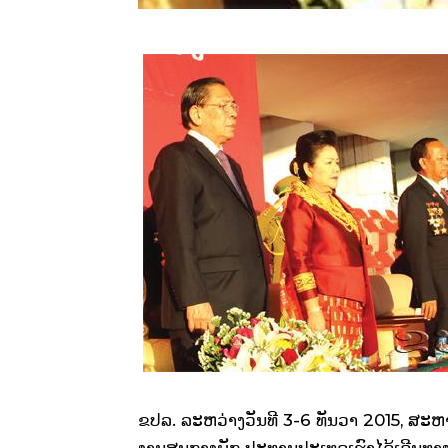
ຂປລ. ລະຫວ່າງ​ວັນ​ທີ 3-6 ທັນວາ 2015
, ສະຫາ