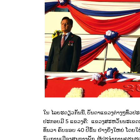
ໃນ ​ໄລຍະ​ດຽວ​ກັນ​ນີ້, ບັນດາ​ແຂວງ​ຕ່າງໆ​ທົ່ວ​ປະ​ເທດ
ປະກອບ​ມີ 5 ​ແຂວງ​ຄື: ແຂວງສະຫວັນນະເຂດ
ທັນວາ
ຄົບຮອບ 40 ປີຂຶ້ນ
ຢ່າງຍິ່ງໃຫຍ່ ໂດຍ​ໃ
ກົມການເມືອງສູນກາງພັກ, ຜູ້ປະຈຳການຄະນ