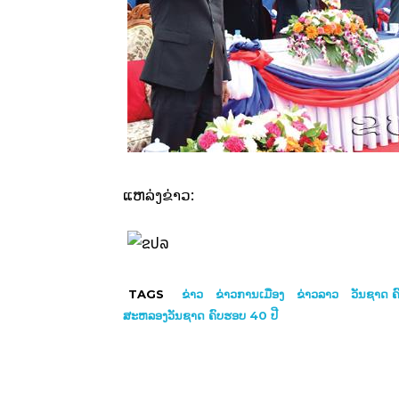
ແຫລ່ງຂ່າວ:
TAGS
ຂ່າວ
ຂ່າວການເມືອງ
ຂ່າວລາວ
ວັນຊາດ ຄ
ສະຫລອງວັນຊາດ ຄົບຮອບ 40 ປີ