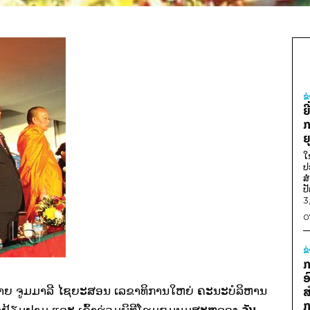
ຂ
ຍ
ກ
ຍ
ໃ
ປ
ສ
ປ
3
0
ຂ
ກ
ອ
ຍ ຈູມ​ມາລີ ​ໄຊ​ຍະ​ສອນ ​ເລຂາທິການ​ໃຫຍ່ ຄະນະ​ບໍລິຫານ​
ສ
ກ
ວັນ​