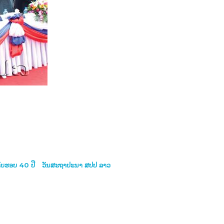
ົບຮອບ 40 ປີ
ວັນສະຖາປະນາ ສປປ ລາວ