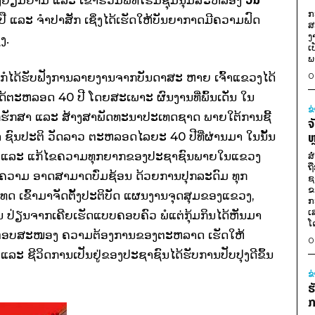
ີນທາງຢ້ຽມຢາມ ​ແລະ ເຂົ້າຮ່ວມພິທີ​ໂຮມ​ຊຸມນຸມ​ສະຫລອງ​
ກ
ປື ​ແລະ ຈໍາປາ​ສັກ
​ເຊິ່ງ
ໄດ້ເຮັດໃຫ້ບັນຍາກາດມີຄວາມຟົດ
ສ
ງ
ງ.
ເ
ພ
 ກໍໄດ້​ຮັບ​ຟັງການ​ລາຍງານ​ຈາກບັນດາ​ສະ ຫາຍ ​ເຈົ້າ​ແຂວງ​ໄດ້​
0
​ມາ​ໄດ້​ຕະຫລອດ 40 ປີ ​ໂດຍ​ສະ​ເພາະ ຜົນງານທີ່ພົ້ນເດັ່ນ ໃນ
ຂ
ກປັກຮັກສາ ແລະ ສ້າງສາພັດທະນາປະເທດຊາດ ພາຍໃຕ້ການຊີ້
ຈ
ົນປະຕິ ວັດລາວ ຕະຫລອດໄລຍະ 40 ປີທີ່ຜ່ານມາ ​ໃນ​ນັ້ນ​
ຫ
ຄົມ ແລະ ແກ້ໄຂຄວາມທຸກຍາກຂອງປະຊາຊົນພາຍ​ໃນ​ແຂວງ
ສ
ຖ
ທ່າແຮງຄວາມ ອາດສາມາດບົ່ມຊ້ອນ ດ້ວຍການປຸກລະດົມ ທຸກ
ຊ
ຂ
ດ ເຂົ້າມາຈັດຕັ້ງປະຕິບັດ ແຜນງານຈຸດສຸມຂອງແຂວງ,
ກ
ເ
່ຽນຈາກເຄີຍເຮັດແບບຄອບຄົວ ພໍ​ແຕ່​ກຸ້ມ​ກິນ​ໄດ້ຫັນມາ
ໂ
່ງ​ໃສ່​ຕອບ​ສະໜອງ ຄວາມຕ້ອງການຂອງຕະຫລາດ ເຮັດໃຫ້
0
ວ
​ແລະ ຊີວິດ​ການ​ເປັນ​ຢູ່​ຂອງ​ປະຊາຊົນ​​ໄດ້​ຮັບ​ການ​ປັບປຸງດີ​ຂຶ້ນ​
ຂ
ຮ
ກ