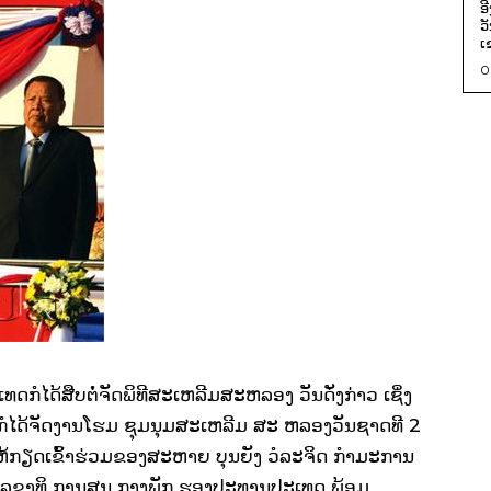
ອ
ວ
ເ
0
​ກໍ​​ໄດ້​ສືບ​ຕໍ່​ຈັດ​ພິທີ​ສະ​ເຫລີ​ມສະຫລອງ​ ວັນ​ດັ່ງກ່າວ ​ເຊິ່ງ
ກໍໄດ້ຈັດງານໂຮມ ຊຸມນຸມສະເຫລີມ ສະ ຫລອງວັນຊາດທີ
2
ຫ້​ກຽດ​ເຂົ້າ​ຮ່ວມ​ຂອງສະຫາຍ
ບຸນຍັງ
ວໍລະຈິດ
ກຳມະການ
ະເລຂາທິ ການສູນ ກາງພັກ ຮອງປະທານປະເທດ ພ້ອມ