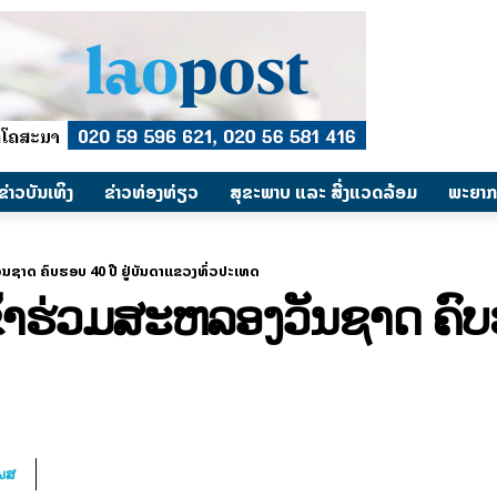
​ຂ່າວບັນເທິງ
​ຂ່າວທ່ອງທ່ຽວ
ສຸຂະພາບ ແລະ ສີ່ງແວດລ້ອມ
ພະຍາກ
ັນຊາດ ຄົບຮອບ 40 ປີ ຢູ່ບັນດາແຂວງທົ່ວປະເທດ
ົ້າຮ່ວມສະຫລອງວັນຊາດ ຄົບຮ
ໂພສ