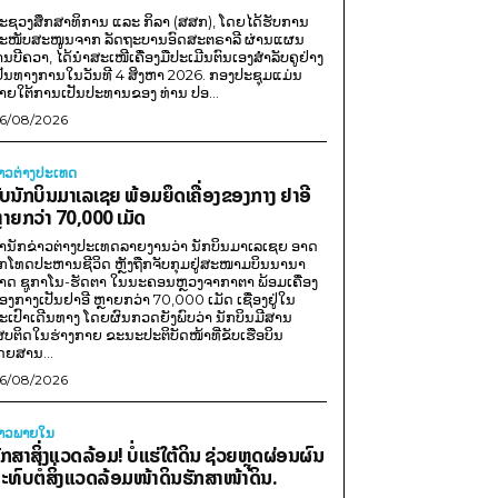
ະຊວງສຶກສາທິການ ແລະ ກິລາ (ສສກ), ໂດຍໄດ້ຮັບການ
ະໜັບສະໜູນຈາກ ລັດຖະບານອົດສະຕຣາລີ ຜ່ານແຜນ
ານບີຄວາ, ໄດ້ນຳສະເໜີເຄື່ອງມືປະເມີນຕົນເອງສຳລັບຄູຢ່າງ
ປັນທາງການໃນວັນທີ 4 ສິງຫາ 2026. ກອງປະຊຸມແມ່ນ
າຍໃຕ້ການເປັນປະທານຂອງ ທ່ານ ປອ...
6/08/2026
່າວຕ່າງປະເທດ
ັບນັກບິນມາເລເຊຍ ພ້ອມຍຶດເຄື່ອງຂອງກາງ ຢາອີ
ຼາຍກວ່າ 70,000 ເມັດ
ຳນັກຂ່າວຕ່າງປະເທດລາຍງານວ່າ ນັກບິນມາເລເຊຍ ອາດ
ືກໂທດປະຫານຊີວິດ ຫຼັງຖືກຈັບກຸມຢູ່ສະໜາມບິນນານາ
າດ ຊູກາໂນ-ຮັດຕາ ໃນນະຄອນຫຼວງຈາກາຕາ ພ້ອມເຄື່ອງ
ອງກາງເປັນຢາອີ ຫຼາຍກວ່າ 70,000 ເມັດ ເຊື່ອງຢູ່ໃນ
ະເປົາເດີນທາງ ໂດຍຜົນກວດຍັງພົບວ່າ ນັກບິນມີສານ
ສບຕິດໃນຮ່າງກາຍ ຂະນະປະຕິບັດໜ້າທີ່ຂັບເຮືອບິນ
ດຍສານ...
6/08/2026
່າວພາຍ​ໃນ
ັກສາສິ່ງແວດລ້ອມ! ບໍ່ແຮ່ໃຕ້ດິນ ຊ່ວຍຫຼຸດຜ່ອນຜົນ
ະທົບຕໍ່ສິ່ງແວດລ້ອມໜ້າດິນຮັກສາໜ້າດິນ.