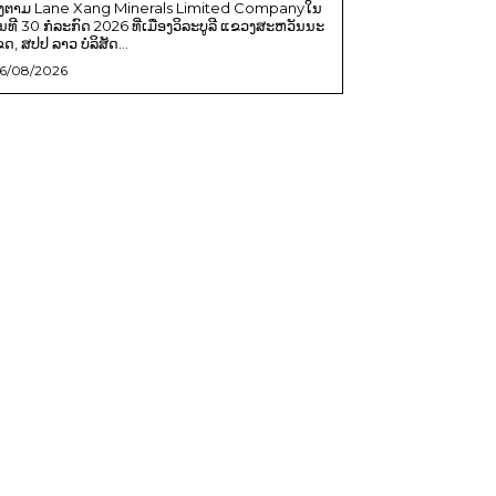
ີງຕາມ Lane Xang Minerals Limited Companyໃນ
ັນທີ 30 ກໍລະກົດ 2026 ທີ່ເມືອງວິລະບູລີ ແຂວງສະຫວັນນະ
ຂດ, ສປປ ລາວ ບໍລິສັດ...
6/08/2026