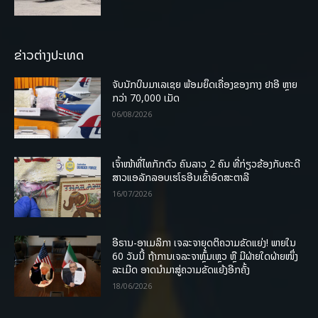
ຂ່າວຕ່າງປະເທດ
ຈັບນັກບິນມາເລເຊຍ ພ້ອມຍຶດເຄື່ອງຂອງກາງ ຢາອີ ຫຼາຍ
ກວ່າ 70,000 ເມັດ
06/08/2026
ເຈົ້າໜ້າທີ່ໄທກັກຕົວ ຄົນລາວ 2 ຄົນ ທີ່ກ່ຽວຂ້ອງກັບຄະດີ
ສາວແອລັກລອບເຮໂຣອີນເຂົ້າອົດສະຕາລີ
16/07/2026
ອີຣານ-ອາເມລິກາ ເຈລະຈາຍຸດຕິຄວາມຂັດແຍ່ງ! ພາຍໃນ
60 ວັນນີ້ ຖ້າການເຈລະຈາຫຼົ້ມເຫຼວ ຫຼື ມີຝ່າຍໃດຝ່າຍໜຶ່ງ
ລະເມີດ ອາດນໍາມາສູ່ຄວາມຂັດແຍ້ງອີກຄັ້ງ
18/06/2026