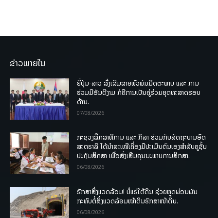
ຂ່າວພາຍໃນ
ຍີ່ປຸ່ນ-ລາວ ສົ່ງເສີມສາຍພົວພັນມິດຕະພາບ ແລະ ການ
ຮ່ວມມືອັນດີງາມ ກໍຄືການເປັນຄູ່ຮ່ວມຍຸດທະສາດຮອບ
ດ້ານ.
07/08/2026
ກະຊວງສຶກສາທິການ ແລະ ກິລາ ຮ່ວມກັບລັດຖະບານອົດ
ສະຕຣາລີ ໄດ້ນຳສະເໜີເຄື່ອງມືປະເມີນຕົນເອງສຳລັບຄູຊັ້ນ
ປະຖົມສຶກສາ ເພື່ອສົ່ງເສີມຄຸນນະພາບການສຶກສາ.
06/08/2026
ຮັກສາສິ່ງແວດລ້ອມ! ບໍ່ແຮ່ໃຕ້ດິນ ຊ່ວຍຫຼຸດຜ່ອນຜົນ
ກະທົບຕໍ່ສິ່ງແວດລ້ອມໜ້າດິນຮັກສາໜ້າດິນ.
06/08/2026