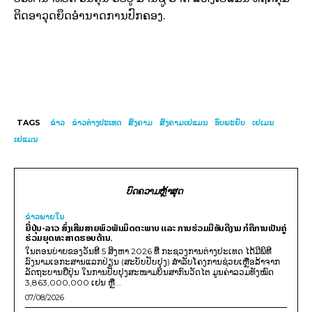
ຕິດອາວຸດຍຶດອຳນາດການປົກຄອງ.
TAGS
ຂ່າວ
ຂ່າວຕ່າງປະເທດ
ສົງຄາມ
ສົງຄາມເຢແມນ
ອົບພະຍົບ
ເຢເມນ
ເຢແມນ
ບົດຄວາມຫຼ້າສຸດ
ຂ່າວພາຍ​ໃນ
ຍີ່ປຸ່ນ-ລາວ ສົ່ງເສີມສາຍພົວພັນມິດຕະພາບ ແລະ ການຮ່ວມມືອັນດີງາມ ກໍຄືການເປັນຄູ່
ຮ່ວມຍຸດທະສາດຮອບດ້ານ.
ໃນຕອນບ່າຍຂອງວັນທີ 5 ສິງຫາ 2026 ທີ່ ກະຊວງການຕ່າງປະເທດ ໄດ້ມີພິທີ
ລົງນາມເອກະສານແລກປ່ຽນ (ສະບັບປັບປຸງ) ສໍາລັບໂຄງການຊ່ວຍເຫຼືອລ້າຈາກ
ລັດຖະບານຍີ່ປຸ່ນ ໃນການປັບປຸງສະໜາມບິນສາກົນວັດໄຕ ມູນຄ່າລວມທັງໝົດ
3,863,000,000 ເຢນ ຫຼື...
07/08/2026