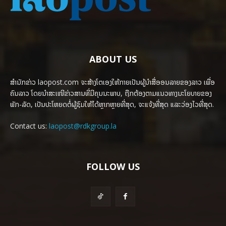
ABOUT US
ສຳນັກຂ່າວ laopost.com ຈະສ້າງໂຕເອງໃຫ້ກາຍເປັນຜູ້ນຳສື່ອອນລາຍຂອງລາວ ເພື່ອ
ຄົນລາວ ໂດຍນຳສະເໜີຂ່າວສານທີ່ມີຄຸນນະພາບ, ຖືກຕ້ອງຕາມແນວທາງນະໂຍບາຍຂອງ
ພັກ-ລັດ, ເປັນປະໂຫຍດຕໍ່ຜູ້ຊົມໃຫ້ໄດ້ຫຼາກຫຼາຍທີ່ສຸດ, ຈະແຈ້ງທີ່ສຸດ ແລະວ່ອງໄວທີ່ສຸດ.
Contact us:
laopost@rdkgroup.la
FOLLOW US