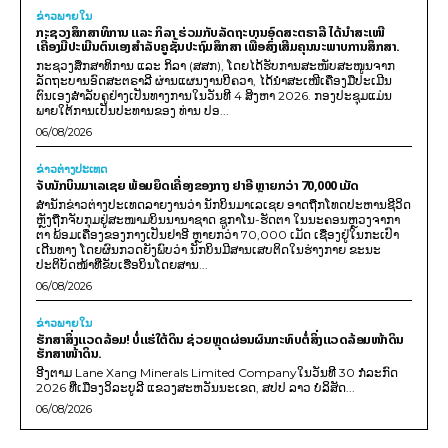
ຂ່າວພາຍ​ໃນ
ກະຊວງສຶກສາທິການ ແລະ ກິລາ ຮ່ວມກັບລັດຖະບານອົດສະຕຣາລີ ໄດ້ນຳສະເໜີ
ເຄື່ອງມືປະເມີນຕົນເອງສຳລັບຄູຊັ້ນປະຖົມສຶກສາ ເພື່ອສົ່ງເສີມຄຸນນະພາບການສຶກສາ.
ກະຊວງສຶກສາທິການ ແລະ ກິລາ (ສສກ), ໂດຍໄດ້ຮັບການສະໜັບສະໜູນຈາກ
ລັດຖະບານອົດສະຕຣາລີ ຜ່ານແຜນງານບີຄວາ, ໄດ້ນຳສະເໜີເຄື່ອງມືປະເມີນ
ຕົນເອງສຳລັບຄູຢ່າງເປັນທາງການໃນວັນທີ 4 ສິງຫາ 2026. ກອງປະຊຸມແມ່ນ
ພາຍໃຕ້ການເປັນປະທານຂອງ ທ່ານ ປອ...
06/08/2026
ຂ່າວຕ່າງປະເທດ
ຈັບນັກບິນມາເລເຊຍ ພ້ອມຍຶດເຄື່ອງຂອງກາງ ຢາອີ ຫຼາຍກວ່າ 70,000 ເມັດ
ສຳນັກຂ່າວຕ່າງປະເທດລາຍງານວ່າ ນັກບິນມາເລເຊຍ ອາດຖືກໂທດປະຫານຊີວິດ
ຫຼັງຖືກຈັບກຸມຢູ່ສະໜາມບິນນານາຊາດ ຊູກາໂນ-ຮັດຕາ ໃນນະຄອນຫຼວງຈາກາ
ຕາ ພ້ອມເຄື່ອງຂອງກາງເປັນຢາອີ ຫຼາຍກວ່າ 70,000 ເມັດ ເຊື່ອງຢູ່ໃນກະເປົາ
ເດີນທາງ ໂດຍຜົນກວດຍັງພົບວ່າ ນັກບິນມີສານເສບຕິດໃນຮ່າງກາຍ ຂະນະ
ປະຕິບັດໜ້າທີ່ຂັບເຮືອບິນໂດຍສານ...
06/08/2026
ຂ່າວພາຍ​ໃນ
ຮັກສາສິ່ງແວດລ້ອມ! ບໍ່ແຮ່ໃຕ້ດິນ ຊ່ວຍຫຼຸດຜ່ອນຜົນກະທົບຕໍ່ສິ່ງແວດລ້ອມໜ້າດິນ
ຮັກສາໜ້າດິນ.
ອີງຕາມ Lane Xang Minerals Limited Companyໃນວັນທີ 30 ກໍລະກົດ
2026 ທີ່ເມືອງວິລະບູລີ ແຂວງສະຫວັນນະເຂດ, ສປປ ລາວ ບໍລິສັດ...
06/08/2026