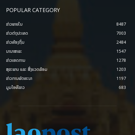
POPULAR CATEGORY
ຂ່າວພາຍ​ໃນ
8487
ຂ່າວຕ່າງປະເທດ
7003
ຂ່າວທ້ອງຖິ່ນ
2484
ນານາສາລະ
1547
ຂ່າວເຫດການ
1278
ສຸຂະພາບ ແລະ ສີ່ງແວດລ້ອມ
1203
ຂ່າວການພັດທະນາ
1197
ມູມໄອທີລາວ
683