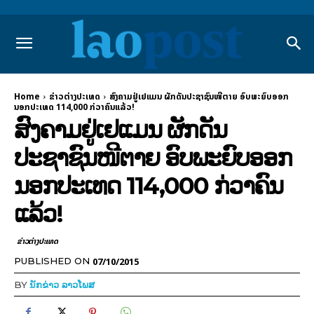
Home
ຂ່າວຕ່າງປະເທດ
ສົງຄາມຢູ່ເຢແມນ ຜັກດັນປະຊາຊົນໜີຕາຍ ອົບພະຍົບອອກ
ນອກປະເທດ 114,000 ກ່ວາຄົນແລ້ວ!
ສົງຄາມຢູ່ເຢແມນ ຜັກດັນ
ປະຊາຊົນໜີຕາຍ ອົບພະຍົບອອກ
ນອກປະເທດ 114,000 ກ່ວາຄົນ
ແລ້ວ!
ຂ່າວຕ່າງປະເທດ
07/10/2015
PUBLISHED ON
BY
ນັກຂ່າວ ລາວໂພສ