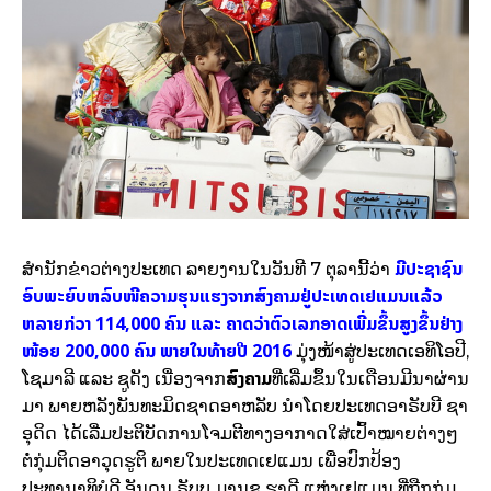
ມີປະຊາຊົນ
ສຳນັກຂ່າວຕ່າງປະເທດ ລາຍງານໃນວັນທີ 7 ຕຸລານີ້ວ່າ
ອົບພະຍົບຫລົບໜີຄວາມຮຸນແຮງຈາກສົງຄາມຢູ່ປະເທດເຢແມນແລ້ວ
ຫລາຍກ່ວາ 114,000 ຄົນ ແລະ ຄາດວ່າຕົວເລກອາດເພີ່ມຂຶ້ນສູງຂຶ້ນຢ່າງ
ໜ້ອຍ 200,000 ຄົນ ພາຍໃນທ້າຍປີ 2016
ມຸ່ງໜ້າສູ່ປະເທດເອທິໂອປີ,
ສົງຄາມ
ໂຊມາລີ ແລະ ຊູດັງ
ເນື່ອງຈາກ
ທີ່ເລີ່ມຂຶ້ນໃນເດືອນມີນາຜ່ານ
ມາ ພາຍຫລັງພັນທະມິດຊາດອາຫລັບ ນຳໂດຍປະເທດອາຣັບບີ ຊາ
ອຸດິດ ໄດ້ເລີ່ມປະຕິບັດການໂຈມຕີທາງອາກາດໃສ່ເປົ້າໝາຍຕ່າງໆ
ຕໍ່ກຸ່ມຕິດອາວຸດຮູຕິ ພາຍໃນປະເທດເຢແມນ ເພື່ອປົກປ້ອງ
ປະທານາທິບໍດີ ອັນດຸນ ຣັບບູ ມານຊູ ຮາດີ ແຫ່ງເຢແມນ ທີ່ຖືກກຸ່ມ