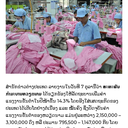
ສະຫະພັນ
ສຳນັກຂ່າວຕ່າງປະເທດ ລາຍງານໃນວັນທີ 7 ຕຸລານີ້ວ່າ
ກຳມະບານຫວຽດນາມ
ໄດ້ຮຽກຮ້ອງໃຫ້ລັດຖະບານເພີ່ມຄ່າ
ແຮງງານຂັ້ນຕ່ຳໃນປີໜ້າຂຶ້ນ 14.3% ໂດຍອີງໃສ່ເສດຖະກິດຂອງ
ປະເທດໄດ້ເຕີບໂຕຢ່າງຕໍ່ເນື່ອງ ແລະ ໝັ້ນຄົງ ຊຶ່ງປັດຈຸບັນຄ່າ
ແຮງງານຂັ້ນຕ່ຳຂອງຫວຽດນາມ ແມ່ນຢູ່ລະຫວ່າງ 2,150,000 –
3,100,000 ດົງ ຫລື ປະມານ 795,500 – 1,147,000 ກີບ ໂດຍ