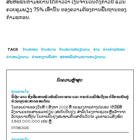
ສະຫະພັນກຳມະບານໄດ້ກ່າວວ່າ ເງິນຈຳນວນດັ່ງກ່າວນີ້ ແມ່ນ
ຄວບຄຸມພຽງ 75% ເທົ່ານັ້ນ ຂອງຄວາມຕ້ອງການພື້ນຖານຂອງ
ກຳມະກອນ.
TAGS
ກຳມະກອນ
ກຳມະບານ
ກຳມະບານຫວຽດນາມ
ຂ່າວ
ຂ່າວຕ່າງປະເທດ
ຂ່າວຫວຽດນາມ
ຄ່າແຮງງານຂັ້ນຕ່ຳ
ສະຫະພັນກຳມະບານຫວຽດນາມ
ບົດຄວາມຫຼ້າສຸດ
ຂ່າວພາຍ​ໃນ
ຍີ່ປຸ່ນ-ລາວ ສົ່ງເສີມສາຍພົວພັນມິດຕະພາບ ແລະ ການຮ່ວມມືອັນດີງາມ ກໍຄືການເປັນຄູ່
ຮ່ວມຍຸດທະສາດຮອບດ້ານ.
ໃນຕອນບ່າຍຂອງວັນທີ 5 ສິງຫາ 2026 ທີ່ ກະຊວງການຕ່າງປະເທດ ໄດ້ມີພິທີ
ລົງນາມເອກະສານແລກປ່ຽນ (ສະບັບປັບປຸງ) ສໍາລັບໂຄງການຊ່ວຍເຫຼືອລ້າຈາກ
ລັດຖະບານຍີ່ປຸ່ນ ໃນການປັບປຸງສະໜາມບິນສາກົນວັດໄຕ ມູນຄ່າລວມທັງໝົດ
3,863,000,000 ເຢນ ຫຼື...
07/08/2026
ຂ່າວພາຍ​ໃນ