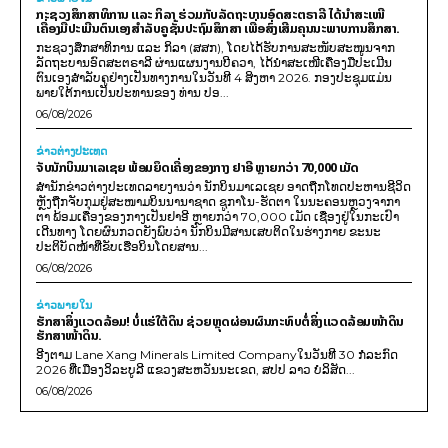
ກະຊວງສຶກສາທິການ ແລະ ກິລາ ຮ່ວມກັບລັດຖະບານອົດສະຕຣາລີ ໄດ້ນຳສະເໜີ
ເຄື່ອງມືປະເມີນຕົນເອງສຳລັບຄູຊັ້ນປະຖົມສຶກສາ ເພື່ອສົ່ງເສີມຄຸນນະພາບການສຶກສາ.
ກະຊວງສຶກສາທິການ ແລະ ກິລາ (ສສກ), ໂດຍໄດ້ຮັບການສະໜັບສະໜູນຈາກ
ລັດຖະບານອົດສະຕຣາລີ ຜ່ານແຜນງານບີຄວາ, ໄດ້ນຳສະເໜີເຄື່ອງມືປະເມີນ
ຕົນເອງສຳລັບຄູຢ່າງເປັນທາງການໃນວັນທີ 4 ສິງຫາ 2026. ກອງປະຊຸມແມ່ນ
ພາຍໃຕ້ການເປັນປະທານຂອງ ທ່ານ ປອ...
06/08/2026
ຂ່າວຕ່າງປະເທດ
ຈັບນັກບິນມາເລເຊຍ ພ້ອມຍຶດເຄື່ອງຂອງກາງ ຢາອີ ຫຼາຍກວ່າ 70,000 ເມັດ
ສຳນັກຂ່າວຕ່າງປະເທດລາຍງານວ່າ ນັກບິນມາເລເຊຍ ອາດຖືກໂທດປະຫານຊີວິດ
ຫຼັງຖືກຈັບກຸມຢູ່ສະໜາມບິນນານາຊາດ ຊູກາໂນ-ຮັດຕາ ໃນນະຄອນຫຼວງຈາກາ
ຕາ ພ້ອມເຄື່ອງຂອງກາງເປັນຢາອີ ຫຼາຍກວ່າ 70,000 ເມັດ ເຊື່ອງຢູ່ໃນກະເປົາ
ເດີນທາງ ໂດຍຜົນກວດຍັງພົບວ່າ ນັກບິນມີສານເສບຕິດໃນຮ່າງກາຍ ຂະນະ
ປະຕິບັດໜ້າທີ່ຂັບເຮືອບິນໂດຍສານ...
06/08/2026
ຂ່າວພາຍ​ໃນ
ຮັກສາສິ່ງແວດລ້ອມ! ບໍ່ແຮ່ໃຕ້ດິນ ຊ່ວຍຫຼຸດຜ່ອນຜົນກະທົບຕໍ່ສິ່ງແວດລ້ອມໜ້າດິນ
ຮັກສາໜ້າດິນ.
ອີງຕາມ Lane Xang Minerals Limited Companyໃນວັນທີ 30 ກໍລະກົດ
2026 ທີ່ເມືອງວິລະບູລີ ແຂວງສະຫວັນນະເຂດ, ສປປ ລາວ ບໍລິສັດ...
06/08/2026