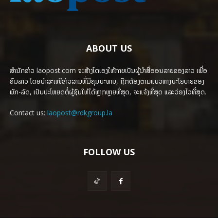
ABOUT US
ສຳນັກຂ່າວ laopost.com ຈະສ້າງໂຕເອງໃຫ້ກາຍເປັນຜູ້ນຳສື່ອອນລາຍຂອງລາວ ເພື່ອ
ຄົນລາວ ໂດຍນຳສະເໜີຂ່າວສານທີ່ມີຄຸນນະພາບ, ຖືກຕ້ອງຕາມແນວທາງນະໂຍບາຍຂອງ
ພັກ-ລັດ, ເປັນປະໂຫຍດຕໍ່ຜູ້ຊົມໃຫ້ໄດ້ຫຼາກຫຼາຍທີ່ສຸດ, ຈະແຈ້ງທີ່ສຸດ ແລະວ່ອງໄວທີ່ສຸດ.
Contact us:
laopost@rdkgroup.la
FOLLOW US