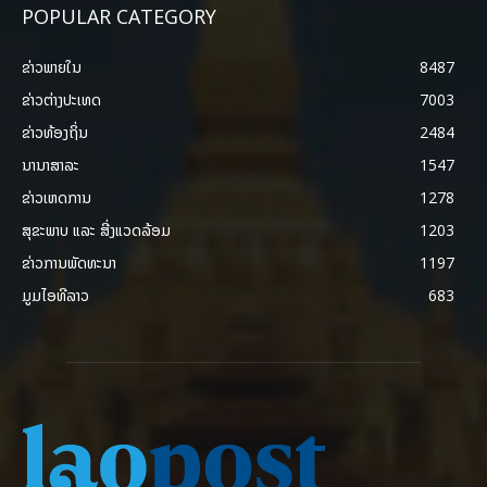
POPULAR CATEGORY
ຂ່າວພາຍ​ໃນ
8487
ຂ່າວຕ່າງປະເທດ
7003
ຂ່າວທ້ອງຖິ່ນ
2484
ນານາສາລະ
1547
ຂ່າວເຫດການ
1278
ສຸຂະພາບ ແລະ ສີ່ງແວດລ້ອມ
1203
ຂ່າວການພັດທະນາ
1197
ມູມໄອທີລາວ
683