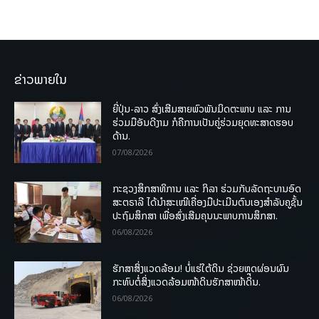
ຂ່າວພາຍໃນ
ຍີ່ປຸ່ນ-ລາວ ສົ່ງເສີມສາຍພົວພັນມິດຕະພາບ ແລະ ການ
ຮ່ວມມືອັນດີງາມ ກໍຄືການເປັນຄູ່ຮ່ວມຍຸດທະສາດຮອບ
ດ້ານ.
07/08/2026
ກະຊວງສຶກສາທິການ ແລະ ກິລາ ຮ່ວມກັບລັດຖະບານອົດ
ສະຕຣາລີ ໄດ້ນຳສະເໜີເຄື່ອງມືປະເມີນຕົນເອງສຳລັບຄູຊັ້ນ
ປະຖົມສຶກສາ ເພື່ອສົ່ງເສີມຄຸນນະພາບການສຶກສາ.
06/08/2026
ຮັກສາສິ່ງແວດລ້ອມ! ບໍ່ແຮ່ໃຕ້ດິນ ຊ່ວຍຫຼຸດຜ່ອນຜົນ
ກະທົບຕໍ່ສິ່ງແວດລ້ອມໜ້າດິນຮັກສາໜ້າດິນ.
06/08/2026