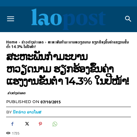
Home
ຂ່າວຕ່າງປະເທດ
ສະຫະພັນກຳມະບານຫວຽດນາມ ຮຽກຮ້ອງຂຶ້ນຄ່າແຮງງານຂັ້ນ
ຕ່ຳ 14.3% ໃນປີໜ້າ!
ສະຫະພັນກຳມະບານ
ຫວຽດນາມ ຮຽກຮ້ອງຂຶ້ນຄ່າ
ແຮງງານຂັ້ນຕ່ຳ 14.3% ໃນປີໜ້າ!
ຂ່າວຕ່າງປະເທດ
07/10/2015
PUBLISHED ON
BY
ນັກຂ່າວ ລາວໂພສ
1735