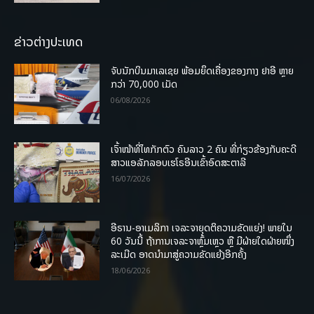
ຂ່າວຕ່າງປະເທດ
ຈັບນັກບິນມາເລເຊຍ ພ້ອມຍຶດເຄື່ອງຂອງກາງ ຢາອີ ຫຼາຍ
ກວ່າ 70,000 ເມັດ
06/08/2026
ເຈົ້າໜ້າທີ່ໄທກັກຕົວ ຄົນລາວ 2 ຄົນ ທີ່ກ່ຽວຂ້ອງກັບຄະດີ
ສາວແອລັກລອບເຮໂຣອີນເຂົ້າອົດສະຕາລີ
16/07/2026
ອີຣານ-ອາເມລິກາ ເຈລະຈາຍຸດຕິຄວາມຂັດແຍ່ງ! ພາຍໃນ
60 ວັນນີ້ ຖ້າການເຈລະຈາຫຼົ້ມເຫຼວ ຫຼື ມີຝ່າຍໃດຝ່າຍໜຶ່ງ
ລະເມີດ ອາດນໍາມາສູ່ຄວາມຂັດແຍ້ງອີກຄັ້ງ
18/06/2026