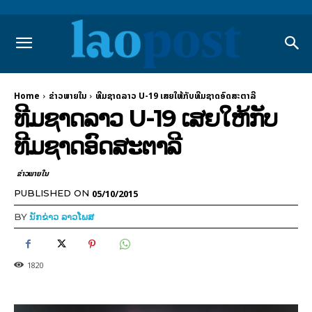
Home
ຂ່າວພາຍ​ໃນ
ທີມຊາດລາວ U-19 ເສຍໃຫ້ກັບທີມຊາດອົດສະຕາລີ
ທີມຊາດລາວ U-19 ເສຍໃຫ້ກັບ
ທີມຊາດອົດສະຕາລີ
ຂ່າວພາຍ​ໃນ
05/10/2015
PUBLISHED ON
BY
ນັກຂ່າວ ລາວໂພສ
1820