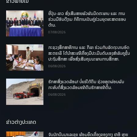
ຂ່າວພາຍໃນ
ຍີ່ປຸ່ນ-ລາວ ສົ່ງເສີມສາຍພົວພັນມິດຕະພາບ ແລະ ການ
ຮ່ວມມືອັນດີງາມ ກໍຄືການເປັນຄູ່ຮ່ວມຍຸດທະສາດຮອບ
ດ້ານ.
07/08/2026
ກະຊວງສຶກສາທິການ ແລະ ກິລາ ຮ່ວມກັບລັດຖະບານອົດ
ສະຕຣາລີ ໄດ້ນຳສະເໜີເຄື່ອງມືປະເມີນຕົນເອງສຳລັບຄູຊັ້ນ
ປະຖົມສຶກສາ ເພື່ອສົ່ງເສີມຄຸນນະພາບການສຶກສາ.
06/08/2026
ຮັກສາສິ່ງແວດລ້ອມ! ບໍ່ແຮ່ໃຕ້ດິນ ຊ່ວຍຫຼຸດຜ່ອນຜົນ
ກະທົບຕໍ່ສິ່ງແວດລ້ອມໜ້າດິນຮັກສາໜ້າດິນ.
06/08/2026
ຂ່າວຕ່າງປະເທດ
ຈັບນັກບິນມາເລເຊຍ ພ້ອມຍຶດເຄື່ອງຂອງກາງ ຢາອີ ຫຼາຍ