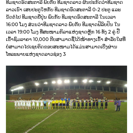
ທີມຊາດອົດສະຕາລີ ພົບກັບ ທີມຊາດລາວ ຜົນປະກົດວ່າທີມຊາດ
ລາວເຮົາ ເສຍປະຕູໃຫກັບ ທີມຊາດອົດສະຕາລີ 0-2 ປະຕູ ແລະ
ນັດຕໍ່ໄປ ທີມຊາດຢີ່ປຸ່ນ ພົບກັບ ທີມຊາດອົດສະຕາລີ ໃນເວລາ
16:00 ໂມງ ສ່ວນວ່າທີມຊາດລາວ ພົບກັບ ທີມຊາດຟິລິບປິນ ໃນ
ເວລາ 19:00 ໂມງ ທີ່ສະໜາມກິລາແຫ່ງຊາດຫຼັກ 16 ທັງ 2 ຄູ່ ປີ້
ເຂົ້າຊົມລາຄາ 10,000 ກີບສາມາດຊື້ໄດ້ໜ້າທາງເຂົ້າ ສຳລັບໃຜທີ່
ບໍ່ສາມາດໄປເຊຍຕິດຂອບສະໜາມໄດ້ແມ່ນສາມາດເບີ່ງຜ່ານ
ໂທລະພາບແຫ່ງຊາດລາວຊ່ອງ 3​