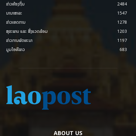
ຂ່າວທ້ອງຖິ່ນ
2484
ນານາສາລະ
1547
ຂ່າວເຫດການ
1278
ສຸຂະພາບ ແລະ ສີ່ງແວດລ້ອມ
1203
ຂ່າວການພັດທະນາ
1197
ມູມໄອທີລາວ
683
ABOUT US