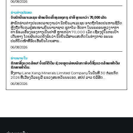
06/08/2026
ຂ່າວຕ່າງປະເທດ
ຈັບນັກບິນມາເລເຊຍ ພ້ອມຍຶດເຄື່ອງຂອງກາງ ຢາອີ ຫຼາຍກວ່າ 70,000 ເມັດ
ສຳນັກຂ່າວຕ່າງປະເທດລາຍງານວ່າ ນັກບິນມາເລເຊຍ ອາດຖືກໂທດປະຫານຊີວິດ
ຫຼັງຖືກຈັບກຸມຢູ່ສະໜາມບິນນານາຊາດ ຊູກາໂນ-ຮັດຕາ ໃນນະຄອນຫຼວງຈາກາ
ຕາ ພ້ອມເຄື່ອງຂອງກາງເປັນຢາອີ ຫຼາຍກວ່າ 70,000 ເມັດ ເຊື່ອງຢູ່ໃນກະເປົາ
ເດີນທາງ ໂດຍຜົນກວດຍັງພົບວ່າ ນັກບິນມີສານເສບຕິດໃນຮ່າງກາຍ ຂະນະ
ປະຕິບັດໜ້າທີ່ຂັບເຮືອບິນໂດຍສານ...
06/08/2026
ຂ່າວພາຍ​ໃນ
ຮັກສາສິ່ງແວດລ້ອມ! ບໍ່ແຮ່ໃຕ້ດິນ ຊ່ວຍຫຼຸດຜ່ອນຜົນກະທົບຕໍ່ສິ່ງແວດລ້ອມໜ້າດິນ
ຮັກສາໜ້າດິນ.
ອີງຕາມ Lane Xang Minerals Limited Companyໃນວັນທີ 30 ກໍລະກົດ
2026 ທີ່ເມືອງວິລະບູລີ ແຂວງສະຫວັນນະເຂດ, ສປປ ລາວ ບໍລິສັດ...
06/08/2026