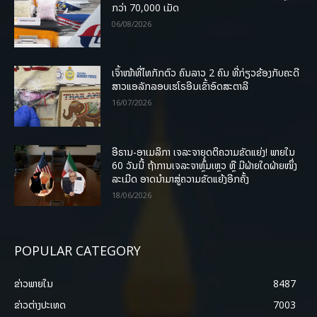
ກວ່າ 70,000 ເມັດ
06/08/2026
ເຈົ້າໜ້າທີ່ໄທກັກຕົວ ຄົນລາວ 2 ຄົນ ທີ່ກ່ຽວຂ້ອງກັບຄະດີ
ສາວແອລັກລອບເຮໂຣອີນເຂົ້າອົດສະຕາລີ
16/07/2026
ອີຣານ-ອາເມລິກາ ເຈລະຈາຍຸດຕິຄວາມຂັດແຍ່ງ! ພາຍໃນ
60 ວັນນີ້ ຖ້າການເຈລະຈາຫຼົ້ມເຫຼວ ຫຼື ມີຝ່າຍໃດຝ່າຍໜຶ່ງ
ລະເມີດ ອາດນໍາມາສູ່ຄວາມຂັດແຍ້ງອີກຄັ້ງ
18/06/2026
POPULAR CATEGORY
ຂ່າວພາຍ​ໃນ
8487
ຂ່າວຕ່າງປະເທດ
7003