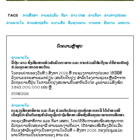
TAGS
ການສຶກສາ
ການແຂ່ງຂັນ
ກິລາ
ຂ່າວ ປກສ
ຂ່າວກິລາ
ຂ່າວຕ່າງປະເທດ
ຂ່າວພາຍໃນ
ຂ່າວເສດຖະກິດ
ຄວາມຮັກ
ທີມຊາດລາວ
ບານເຕະ
ຜົນບານ
ເຕະບານ
ບົດຄວາມຫຼ້າສຸດ
ຂ່າວພາຍ​ໃນ
ຍີ່ປຸ່ນ-ລາວ ສົ່ງເສີມສາຍພົວພັນມິດຕະພາບ ແລະ ການຮ່ວມມືອັນດີງາມ ກໍຄືການເປັນຄູ່
ຮ່ວມຍຸດທະສາດຮອບດ້ານ.
ໃນຕອນບ່າຍຂອງວັນທີ 5 ສິງຫາ 2026 ທີ່ ກະຊວງການຕ່າງປະເທດ ໄດ້ມີພິທີ
ລົງນາມເອກະສານແລກປ່ຽນ (ສະບັບປັບປຸງ) ສໍາລັບໂຄງການຊ່ວຍເຫຼືອລ້າຈາກ
ລັດຖະບານຍີ່ປຸ່ນ ໃນການປັບປຸງສະໜາມບິນສາກົນວັດໄຕ ມູນຄ່າລວມທັງໝົດ
3,863,000,000 ເຢນ ຫຼື...
07/08/2026
ຂ່າວພາຍ​ໃນ
ກະຊວງສຶກສາທິການ ແລະ ກິລາ ຮ່ວມກັບລັດຖະບານອົດສະຕຣາລີ ໄດ້ນຳສະເໜີ
ເຄື່ອງມືປະເມີນຕົນເອງສຳລັບຄູຊັ້ນປະຖົມສຶກສາ ເພື່ອສົ່ງເສີມຄຸນນະພາບການສຶກສາ.
ກະຊວງສຶກສາທິການ ແລະ ກິລາ (ສສກ), ໂດຍໄດ້ຮັບການສະໜັບສະໜູນຈາກ
ລັດຖະບານອົດສະຕຣາລີ ຜ່ານແຜນງານບີຄວາ, ໄດ້ນຳສະເໜີເຄື່ອງມືປະເມີນ
ຕົນເອງສຳລັບຄູຢ່າງເປັນທາງການໃນວັນທີ 4 ສິງຫາ 2026. ກອງປະຊຸມແມ່ນ
ພາຍໃຕ້ການເປັນປະທານຂອງ ທ່ານ ປອ...