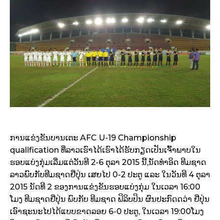
ການແຂ່ງຂັນບານເຕະ AFC U-19 Championship
qualification ທີ່ລາວເຮົາໄດ້ເຮົາໄດ້ຮັບກຽດເປັນເຈົ້າພາບໃນ
ຮອບແບ່ງກຸ່ມເລີ່ມແຕ່ວັນທີ 2-6 ຕຸລາ 2015​ ນີ້,ນັດທຳອິດ ທີມຊາດ
ລາວພົບກັບທີມຊາດຢີ່ປຸ່ນ ເສຍໄປ 0-2 ປະຕູ ແລະ ໃນວັນທີ 4 ຕຸລາ
2015 ນັດທີ 2 ຂອງການແຂ່ງຂັນຮອບແບ່ງກຸ່ມ ໃນເວລາ 16:00
ໂມງ ທີມຊາດຢີ່ປຸ່ນ ພົບກັບ ທີມຊາດ ຟິລິບປິນ ຜົນປະກົດດວ່າ ຢີ່ປຸ່ນ
ເອົາຊະນະໄປໄດ້ແບບຂາດລອຍ 6-0 ປະຕູ, ໃນເວລາ 19:00​ໂມງ