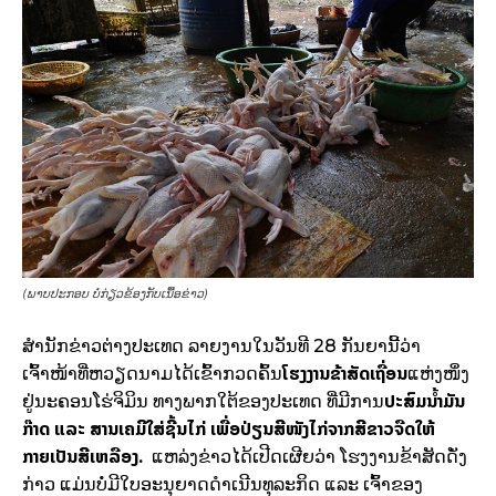
(ພາບປະກອບ ບໍ່ກ່ຽວຂ້ອງກັບເນື້ອຂ່າວ)
ສຳນັກຂ່າວຕ່າງປະເທດ ລາຍງານໃນວັນທີ 28 ກັນຍານີ້ວ່າ
ໂຮງງານຂ້າສັດເຖື່ອນ
ເຈົ້າໜ້າທີ່ຫວຽດນາມໄດ້ເຂົ້າກວດຄົ້ນ
ແຫ່ງໜຶ່ງ
ປະສົມນ້ຳມັນ
ຢູ່ນະຄອນໂຮ່ຈິມິນ ທາງພາກໃຕ້ຂອງປະເທດ ທີ່ມີການ
ກ໊າດ ແລະ ສານເຄມີໃສ່ຊີ້ນໄກ່ ເພື່ອປ່ຽນສີໜັງໄກ່ຈາກສີຂາວຈືດໃຫ້
ກາຍເປັນສີເຫລືອງ.
ແຫລ່ງຂ່າວໄດ້ເປີດເຜີຍວ່າ ໂຮງງານຂ້າສັດດັ່ງ
ກ່າວ ແມ່ນບໍ່ມີໃບອະນຸຍາດດຳເນີນທຸລະກິດ ແລະ ເຈົ້າຂອງ