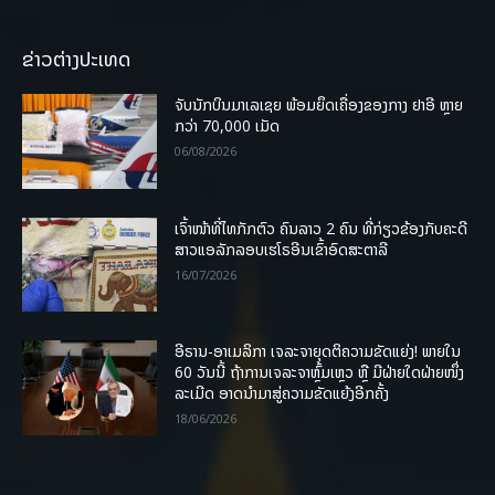
ຂ່າວຕ່າງປະເທດ
ຈັບນັກບິນມາເລເຊຍ ພ້ອມຍຶດເຄື່ອງຂອງກາງ ຢາອີ ຫຼາຍ
ກວ່າ 70,000 ເມັດ
06/08/2026
ເຈົ້າໜ້າທີ່ໄທກັກຕົວ ຄົນລາວ 2 ຄົນ ທີ່ກ່ຽວຂ້ອງກັບຄະດີ
ສາວແອລັກລອບເຮໂຣອີນເຂົ້າອົດສະຕາລີ
16/07/2026
ອີຣານ-ອາເມລິກາ ເຈລະຈາຍຸດຕິຄວາມຂັດແຍ່ງ! ພາຍໃນ
60 ວັນນີ້ ຖ້າການເຈລະຈາຫຼົ້ມເຫຼວ ຫຼື ມີຝ່າຍໃດຝ່າຍໜຶ່ງ
ລະເມີດ ອາດນໍາມາສູ່ຄວາມຂັດແຍ້ງອີກຄັ້ງ
18/06/2026