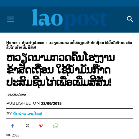
Home
ຂ່າວຕ່າງປະເທດ
ຫວຽດນາມກວດຄົ້ນໂຮງງານຂ້າສັດເຖື່ອນ ໃຊ້ນ້ຳມັນກ໊າດປະສົມ
ຊີ້ນໄກ່ເພື່ອເພີ່ມສີສັນ!
ຫວຽດນາມກວດຄົ້ນໂຮງງານ
ຂ້າສັດເຖື່ອນ ໃຊ້ນ້ຳມັນກ໊າດ
ປະສົມຊີ້ນໄກ່ເພື່ອເພີ່ມສີສັນ!
ຂ່າວຕ່າງປະເທດ
28/09/2015
PUBLISHED ON
BY
ນັກຂ່າວ ລາວໂພສ
2028