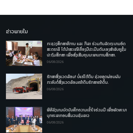
ຂ່າວພາຍໃນ
ກະຊວງສຶກສາທິການ ແລະ ກິລາ ຮ່ວມກັບລັດຖະບານອົດ
ສະຕຣາລີ ໄດ້ນຳສະເໜີເຄື່ອງມືປະເມີນຕົນເອງສຳລັບຄູຊັ້ນ
ປະຖົມສຶກສາ ເພື່ອສົ່ງເສີມຄຸນນະພາບການສຶກສາ.
06/08/2026
ຮັກສາສິ່ງແວດລ້ອມ! ບໍ່ແຮ່ໃຕ້ດິນ ຊ່ວຍຫຼຸດຜ່ອນຜົນ
ກະທົບຕໍ່ສິ່ງແວດລ້ອມໜ້າດິນຮັກສາໜ້າດິນ.
06/08/2026
ພິທີລົງນາມບົດບັນທຶກຄວາມເຂົ້າໃຈຮ່ວມມື ເພື່ອພັດທະນາ
ບຸກຄະລາກອນສື່ມວນຊົນລາວ
06/08/2026