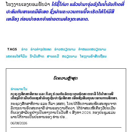
ໄດ້ຊື້ໄກ່ມາ ແລ້ວນຳມາຈຸ່ມລົງໃນນ້ຳມັນກ໊າດທີ່
ໂຮງງານເອງຍອມຮັບວ່າ
ປະສົມກັບສານເຄມີພຶເສດ ຊຶ່ງຜ່ານຂະບວນການນີ້ຈະເຮັດໃຫ້ໄກ່ມີສີ
ເຫລືອງ ກ່ອນນຳອອກຈຳໜ່າຍຕາມທ້ອງຕະຫລາດ.
TAGS
ຂ່າວ
ຂ່າວຕ່າງປະເທດ
ຂ່າວຫວຽດນາມ
ຕຳຫລວດຫວຽດນາມ
ນະຄອນໂຮ່ຈິມິນ
ນ້ຳມັນກ໊າດ
ສານເຄມີ
ຫວຽດນາມ
ໂຮງງານຂ້າສັດເຖື່ອນ
ບົດຄວາມຫຼ້າສຸດ
ຂ່າວພາຍ​ໃນ
ກະຊວງສຶກສາທິການ ແລະ ກິລາ ຮ່ວມກັບລັດຖະບານອົດສະຕຣາລີ ໄດ້ນຳສະເໜີ
ເຄື່ອງມືປະເມີນຕົນເອງສຳລັບຄູຊັ້ນປະຖົມສຶກສາ ເພື່ອສົ່ງເສີມຄຸນນະພາບການສຶກສາ.
ກະຊວງສຶກສາທິການ ແລະ ກິລາ (ສສກ), ໂດຍໄດ້ຮັບການສະໜັບສະໜູນຈາກ
ລັດຖະບານອົດສະຕຣາລີ ຜ່ານແຜນງານບີຄວາ, ໄດ້ນຳສະເໜີເຄື່ອງມືປະເມີນ
ຕົນເອງສຳລັບຄູຢ່າງເປັນທາງການໃນວັນທີ 4 ສິງຫາ 2026. ກອງປະຊຸມແມ່ນ
ພາຍໃຕ້ການເປັນປະທານຂອງ ທ່ານ ປອ...
06/08/2026