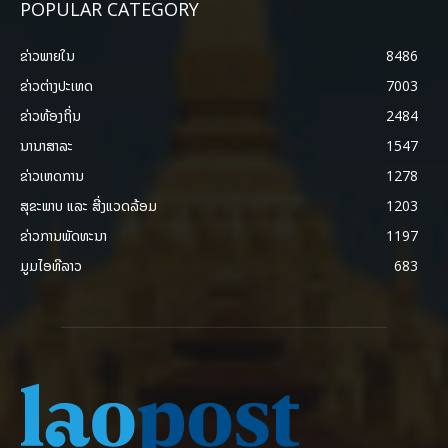
POPULAR CATEGORY
ຂ່າວພາຍ​ໃນ
8486
ຂ່າວຕ່າງປະເທດ
7003
ຂ່າວທ້ອງຖິ່ນ
2484
ນານາສາລະ
1547
ຂ່າວເຫດການ
1278
ສຸຂະພາບ ແລະ ສີ່ງແວດລ້ອມ
1203
ຂ່າວການພັດທະນາ
1197
ມູມໄອທີລາວ
683