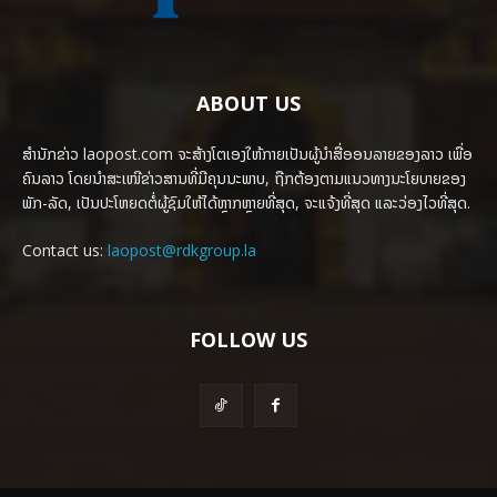
ABOUT US
ສຳນັກຂ່າວ laopost.com ຈະສ້າງໂຕເອງໃຫ້ກາຍເປັນຜູ້ນຳສື່ອອນລາຍຂອງລາວ ເພື່ອ
ຄົນລາວ ໂດຍນຳສະເໜີຂ່າວສານທີ່ມີຄຸນນະພາບ, ຖືກຕ້ອງຕາມແນວທາງນະໂຍບາຍຂອງ
ພັກ-ລັດ, ເປັນປະໂຫຍດຕໍ່ຜູ້ຊົມໃຫ້ໄດ້ຫຼາກຫຼາຍທີ່ສຸດ, ຈະແຈ້ງທີ່ສຸດ ແລະວ່ອງໄວທີ່ສຸດ.
Contact us:
laopost@rdkgroup.la
FOLLOW US