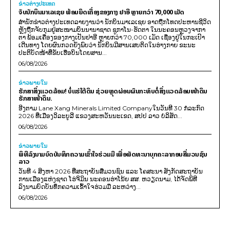
ຂ່າວຕ່າງປະເທດ
ຈັບນັກບິນມາເລເຊຍ ພ້ອມຍຶດເຄື່ອງຂອງກາງ ຢາອີ ຫຼາຍກວ່າ 70,000 ເມັດ
ສຳນັກຂ່າວຕ່າງປະເທດລາຍງານວ່າ ນັກບິນມາເລເຊຍ ອາດຖືກໂທດປະຫານຊີວິດ
ຫຼັງຖືກຈັບກຸມຢູ່ສະໜາມບິນນານາຊາດ ຊູກາໂນ-ຮັດຕາ ໃນນະຄອນຫຼວງຈາກາ
ຕາ ພ້ອມເຄື່ອງຂອງກາງເປັນຢາອີ ຫຼາຍກວ່າ 70,000 ເມັດ ເຊື່ອງຢູ່ໃນກະເປົາ
ເດີນທາງ ໂດຍຜົນກວດຍັງພົບວ່າ ນັກບິນມີສານເສບຕິດໃນຮ່າງກາຍ ຂະນະ
ປະຕິບັດໜ້າທີ່ຂັບເຮືອບິນໂດຍສານ...
06/08/2026
ຂ່າວພາຍ​ໃນ
ຮັກສາສິ່ງແວດລ້ອມ! ບໍ່ແຮ່ໃຕ້ດິນ ຊ່ວຍຫຼຸດຜ່ອນຜົນກະທົບຕໍ່ສິ່ງແວດລ້ອມໜ້າດິນ
ຮັກສາໜ້າດິນ.
ອີງຕາມ Lane Xang Minerals Limited Companyໃນວັນທີ 30 ກໍລະກົດ
2026 ທີ່ເມືອງວິລະບູລີ ແຂວງສະຫວັນນະເຂດ, ສປປ ລາວ ບໍລິສັດ...
06/08/2026
ຂ່າວພາຍ​ໃນ
ພິທີລົງນາມບົດບັນທຶກຄວາມເຂົ້າໃຈຮ່ວມມື ເພື່ອພັດທະນາບຸກຄະລາກອນສື່ມວນຊົນ
ລາວ
ວັນທີ 4 ສິງຫາ 2026 ທີ່ສະຖາບັນສື່ມວນຊົນ ແລະ ໂຄສະນາ ສັງກັດສະຖາບັນ
ການເມືອງແຫ່ງຊາດ ໂຮ່ຈິມິນ ນະຄອນຮ່າໂນ້ຍ ສສ. ຫວຽດນາມ, ໄດ້ຈັດພິທີ
ລົງນາມບົດບັນທຶກຄວາມເຂົ້າໃຈຮ່ວມມື ລະຫວ່າງ...
06/08/2026