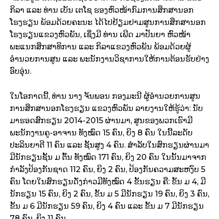
ກິລາ ແລະ ທ່ານ ເບັນ ເຕໂຊ ຮອງຫົວໜ້າກົມການສຶກສານອກ
ໂຮງຮຽນ ພ້ອມດ້ວຍຄະນະ ໄດ້ໄປຢ້ຽມຢາມສູນການສຶກສານອກ
ໂຮງຮຽນແຂວງຫົວພັນ, ເຊິ່ງມີ ທ່ານ ເພີດ ມາປັນຍາ ຫົວໜ້າ
ພະແນກສຶກສາທິການ ແລະ ກິລາແຂວງຫົວພັນ ພ້ອມດ້ວຍຜູ້
ອຳນວຍການສູນ ແລະ ພະນັກງານວິຊາການໃຫ້ການຕ້ອນຮັບຢ່າງ
ອົບອຸ່ນ.
ໃນໂອກາດນີ້, ທ່ານ ນາງ ຈັນພອນ ກອງມະນີ ຜູ້ອຳນວຍການສູນ
ການສຶກສານອກໂຮງຮຽນ ແຂວງຫົວພັນ ລາຍງານໃຫ້ຮູ້ວ່າ: ນັບ
ມາຮອດສົກຮຽນ 2014-2015 ຜ່ານມາ, ສູນຂອງພວກເຮົາມີ
ພະນັກງານຄູ-ອາຈານ ທັງໝົດ 15 ຄົນ, ຍິງ 8 ຄົນ ໃນນີ້ລະດັບ
ປະລິນຍາຕີ 11 ຄົນ ແລະ ຊັ້ນສູງ 4 ຄົນ. ສຳລັບໃນສົກຮຽນຜ່ານມາ
ມີນັກຮຽນຊັ້ນ ມ ຕົ້ນ ທັງໝົດ 171 ຄົນ, ຍິງ 20 ຄົນ ໃນນັ້ນມາຈາກ
ກຳລັງປ້ອງກັນຊາດ 112 ຄົນ, ຍິງ 2 ຄົນ, ປ້ອງກັນຄວາມສະຫງົບ 5
ຄົນ ໂດຍໃນສົກຮຽນດັ່ງກ່າວມີທັງໝົດ 4 ຂັ້ນຮຽນ ຄື: ຂັ້ນ ມ 4, ມີ
ນັກຮຽນ 15 ຄົນ, ຍິງ 2 ຄົນ, ຂັ້ນ ມ 5 ມີນັກຮຽນ 19 ຄົນ, ຍິງ 3 ຄົນ,
ຂັ້ນ ມ 6 ມີນັກຮຽນ 59 ຄົນ, ຍິງ 4 ຄົນ ແລະ ຂັ້ນ ມ 7 ມີນັກຮຽນ
78 ຄົນ, ຍິງ 11 ຄົນ.