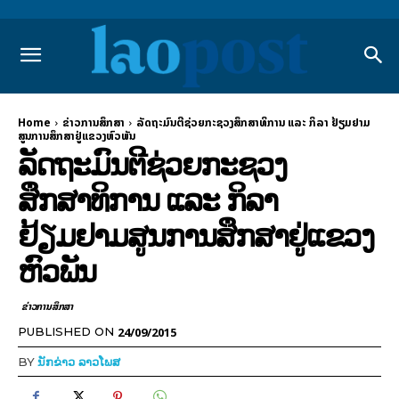
Home
ຂ່າວການສຶກສາ
ລັດຖະມົນຕີຊ່ວຍກະຊວງສຶກສາທິການ ແລະ ກິລາ ຢ້ຽມຢາມ
ສູນການສຶກສາຢູ່ແຂວງຫົວພັນ
ລັດຖະມົນຕີຊ່ວຍກະຊວງ
ສຶກສາທິການ ແລະ ກິລາ
ຢ້ຽມຢາມສູນການສຶກສາຢູ່ແຂວງ
ຫົວພັນ
ຂ່າວການສຶກສາ
24/09/2015
PUBLISHED ON
BY
ນັກຂ່າວ ລາວໂພສ