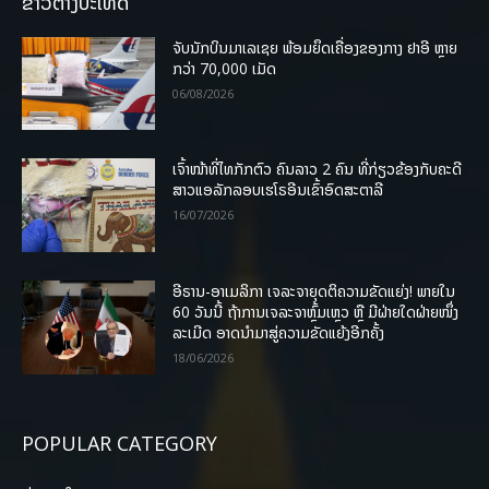
ຂ່າວຕ່າງປະເທດ
ຈັບນັກບິນມາເລເຊຍ ພ້ອມຍຶດເຄື່ອງຂອງກາງ ຢາອີ ຫຼາຍ
ກວ່າ 70,000 ເມັດ
06/08/2026
ເຈົ້າໜ້າທີ່ໄທກັກຕົວ ຄົນລາວ 2 ຄົນ ທີ່ກ່ຽວຂ້ອງກັບຄະດີ
ສາວແອລັກລອບເຮໂຣອີນເຂົ້າອົດສະຕາລີ
16/07/2026
ອີຣານ-ອາເມລິກາ ເຈລະຈາຍຸດຕິຄວາມຂັດແຍ່ງ! ພາຍໃນ
60 ວັນນີ້ ຖ້າການເຈລະຈາຫຼົ້ມເຫຼວ ຫຼື ມີຝ່າຍໃດຝ່າຍໜຶ່ງ
ລະເມີດ ອາດນໍາມາສູ່ຄວາມຂັດແຍ້ງອີກຄັ້ງ
18/06/2026
POPULAR CATEGORY