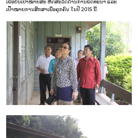
ເພື່ອບັນເປົ້າໝາຍສະ ຫັດສະວັດດ້ານການພັດທະນາ ແລະ
ເປົ້າໝາຍການສຶກສາເພື່ອຄຸກຄົນ ໃນປີ 2015 ນີ້.