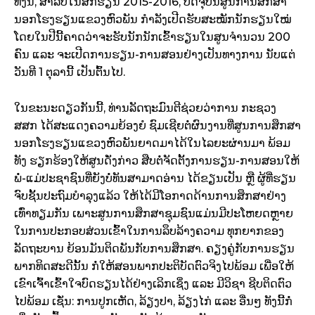
ທັງນີ້, ສຳລັບໃນສົກຮຽນ 2015-2016, ປັດຈຸບັນສູນການສຶກສາ
ນອກໂຮງຮຽນແຂວງຫົວພັນ ກຳລັງເປີດຮັບສະໝັກນັກຮຽນໃໝ່
ໂດຍໃນປີນີ້ຄາດວ່າຈະຮັບນັກນັກເຂົ້າຮຽນໃນສູນຈຳນວນ 200
ຄົນ ແລະ ຈະເປີດການຮຽນ-ການສອນຢ່າງເປັນທາງການ ນັບແຕ່
ວັນທີ 1 ຕຸລານີ້ ເປັນຕົ້ນໄປ.
ໃນຂະນະດຽວກັນນີ້, ທ່ານລັດຖະມົນຕີຊ່ວຍວ່າການ ກະຊວງ
ສສກ ໄດ້ສະແດງຄວາມຍ້ອງຍໍ ຊົມເຊີຍຕໍ່ຜົນງານທີ່ສູນການສຶກສາ
ນອກໂຮງຮຽນແຂວງຫົວພັນຍາດມາໄດ້ໃນໄລຍະຜ່ານມາ ພ້ອມ
ທັງ ຮຽກຮ້ອງໃຫ້ສູນດັ່ງກ່າວ ສືບຕໍ່ຈັດຕັ້ງການຮຽນ-ການສອນໃຫ້
ພໍ່-ແມ່ປະຊາຊົນທີ່ຍັງບໍ່ທັນສາມາດອ່ານ ໄດ້ຂຽນເປັນ ຫຼື ຜູ້ທີ່ຮຽນ
ຈົບຊັ້ນປະຖົມບຳລຸງແລ້ວ ໃຫ້ໄດ້ມີໂອກາດດ້ານການສຶກສາຢ່າງ
ເທົ່າທຽມກັນ ເພາະສູນການສຶກສາຊຸມຊົນແມ່ນມີປະໂຫຍດຫຼາຍ
ໃນການປະກອບສ່ວນເຂົ້າໃນການລຶບລ້າງຄວາມ ທຸກຍາກຂອງ
ລັດຖະບານ ຍ້ອນມັນຕິດພັນກັບການສຶກສາ. ຄຽງຄູ່ກັບການຮຽນ
ພາກທິດສະດີນັ້ນ ກໍ່ໃຫ້ສອນພາກປະຕິບັດຕົວຈິງໄປພ້ອມ ເພື່ອໃຫ້
ເຂົາເຈົ້າເຂົ້າໃຈບົດຮຽນໄດ້ຢ່າງເລິກເຊິ່ງ ແລະ ມີວິຊາ ຊີບຕິດຕົວ
ໄປພ້ອມ ເຊັ່ນ: ການປູກເຫັດ, ລ້ຽງປາ, ລ້ຽງໄກ່ ແລະ ອື່ນໆ ທັງນີ້ກໍ່