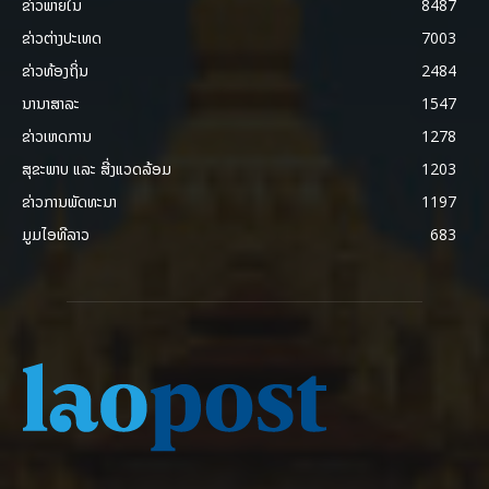
ຂ່າວພາຍ​ໃນ
8487
ຂ່າວຕ່າງປະເທດ
7003
ຂ່າວທ້ອງຖິ່ນ
2484
ນານາສາລະ
1547
ຂ່າວເຫດການ
1278
ສຸຂະພາບ ແລະ ສີ່ງແວດລ້ອມ
1203
ຂ່າວການພັດທະນາ
1197
ມູມໄອທີລາວ
683