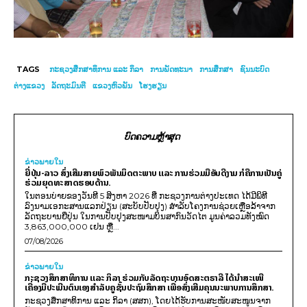
TAGS
ກະຊວງສຶກສາທິການ ແລະ ກິລາ
ການພັດທະນາ
ການສຶກສາ
ຊົນນະບົດ
ຕ່າງແຂວງ
ລັດຖະມົນຕີ
ແຂວງຫົວພັນ
ໂຮງຮຽນ
ບົດຄວາມຫຼ້າສຸດ
ຂ່າວພາຍ​ໃນ
ຍີ່ປຸ່ນ-ລາວ ສົ່ງເສີມສາຍພົວພັນມິດຕະພາບ ແລະ ການຮ່ວມມືອັນດີງາມ ກໍຄືການເປັນຄູ່
ຮ່ວມຍຸດທະສາດຮອບດ້ານ.
ໃນຕອນບ່າຍຂອງວັນທີ 5 ສິງຫາ 2026 ທີ່ ກະຊວງການຕ່າງປະເທດ ໄດ້ມີພິທີ
ລົງນາມເອກະສານແລກປ່ຽນ (ສະບັບປັບປຸງ) ສໍາລັບໂຄງການຊ່ວຍເຫຼືອລ້າຈາກ
ລັດຖະບານຍີ່ປຸ່ນ ໃນການປັບປຸງສະໜາມບິນສາກົນວັດໄຕ ມູນຄ່າລວມທັງໝົດ
3,863,000,000 ເຢນ ຫຼື...
07/08/2026
ຂ່າວພາຍ​ໃນ
ກະຊວງສຶກສາທິການ ແລະ ກິລາ ຮ່ວມກັບລັດຖະບານອົດສະຕຣາລີ ໄດ້ນຳສະເໜີ
ເຄື່ອງມືປະເມີນຕົນເອງສຳລັບຄູຊັ້ນປະຖົມສຶກສາ ເພື່ອສົ່ງເສີມຄຸນນະພາບການສຶກສາ.
ກະຊວງສຶກສາທິການ ແລະ ກິລາ (ສສກ), ໂດຍໄດ້ຮັບການສະໜັບສະໜູນຈາກ