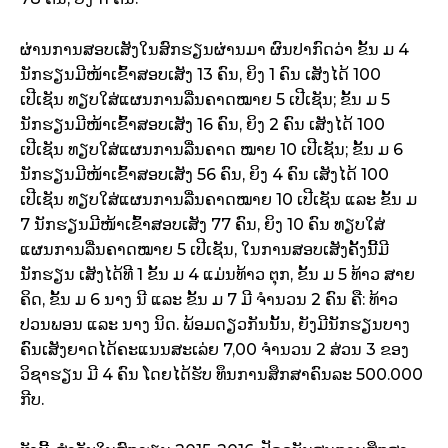
ຜ່ານການສອບເສັງໃນສົກຮຽນຜ່ານມາ ຜົນປາກົດວ່າ ຂັ້ນ ມ 4
ນັກຮຽນມີໜ້າເຂົ້າສອບເສັງ 13 ຄົນ, ຍິງ 1 ຄົນ ເສັງໄດ້ 100
ເປີເຊັນ ທຽບໃສ່ແຜນການລື່ນຄາດໝາຍ 5 ເປີເຊັນ; ຂັ້ນ ມ 5
ນັກຮຽນມີໜ້າເຂົ້າສອບເສັງ 16 ຄົນ, ຍິງ 2 ຄົນ ເສັງໄດ້ 100
ເປີເຊັນ ທຽບໃສ່ແຜນການລື່ນຄາດ ໝາຍ 10 ເປີເຊັນ; ຂັ້ນ ມ 6
ນັກຮຽນມີໜ້າເຂົ້າສອບເສັງ 56 ຄົນ, ຍິງ 4 ຄົນ ເສັງໄດ້ 100
ເປີເຊັນ ທຽບໃສ່ແຜນການລື່ນຄາດໝາຍ 10 ເປີເຊັນ ແລະ ຂັ້ນ ມ
7 ນັກຮຽນມີໜ້າເຂົ້າສອບເສັງ 77 ຄົນ, ຍິງ 10 ຄົນ ທຽບໃສ່
ແຜນການລື່ນຄາດໝາຍ 5 ເປີເຊັນ, ໃນການສອບເສັງຄັ້ງນີ້ມີ
ນັກຮຽນ ເສັງໄດ້ທີ 1 ຂັ້ນ ມ 4 ແມ່ນທ້າວ ຕຸກ, ຂັ້ນ ມ 5 ທ້າວ ສາຍ
ຄິດ, ຂັ້ນ ມ 6 ນາງ ນີ ແລະ ຂັ້ນ ມ 7 ມີ ຈຳນວນ 2 ຄົນ ຄື: ທ້າວ
ປວນພອນ ແລະ ນາງ ນິດ. ພ້ອມດຽວກັນນັ້ນ, ຍັງມີນັກຮຽນບາງ
ຄົນເສັງຍາດໄດ້ຄະແນນສະເລ່ຍ 7,00 ຈຳນວນ 2 ສ່ວນ 3 ຂອງ
ວິຊາຮຽນ ມີ 4 ຄົນ ໂດຍໄດ້ຮັບ ທຶນການສຶກສາຄົນລະ 500.000
ກີບ.