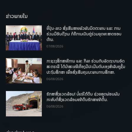
ຂ່າວພາຍໃນ
ຍີ່ປຸ່ນ-ລາວ ສົ່ງເສີມສາຍພົວພັນມິດຕະພາບ ແລະ ການ
ຮ່ວມມືອັນດີງາມ ກໍຄືການເປັນຄູ່ຮ່ວມຍຸດທະສາດຮອບ
ດ້ານ.
07/08/2026
ກະຊວງສຶກສາທິການ ແລະ ກິລາ ຮ່ວມກັບລັດຖະບານອົດ
ສະຕຣາລີ ໄດ້ນຳສະເໜີເຄື່ອງມືປະເມີນຕົນເອງສຳລັບຄູຊັ້ນ
ປະຖົມສຶກສາ ເພື່ອສົ່ງເສີມຄຸນນະພາບການສຶກສາ.
06/08/2026
ຮັກສາສິ່ງແວດລ້ອມ! ບໍ່ແຮ່ໃຕ້ດິນ ຊ່ວຍຫຼຸດຜ່ອນຜົນ
ກະທົບຕໍ່ສິ່ງແວດລ້ອມໜ້າດິນຮັກສາໜ້າດິນ.
06/08/2026