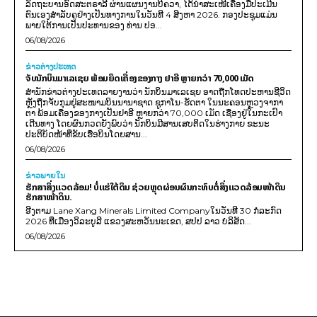
ລັດຖະບານອົດສະຕຣາລີ ຜ່ານແຜນງານບີຄວາ, ໄດ້ນຳສະເໜີເຄື່ອງມືປະເມີນ
ຕົນເອງສຳລັບຄູຢ່າງເປັນທາງການໃນວັນທີ 4 ສິງຫາ 2026. ກອງປະຊຸມແມ່ນ
ພາຍໃຕ້ການເປັນປະທານຂອງ ທ່ານ ປອ...
06/08/2026
ຂ່າວຕ່າງປະເທດ
ຈັບນັກບິນມາເລເຊຍ ພ້ອມຍຶດເຄື່ອງຂອງກາງ ຢາອີ ຫຼາຍກວ່າ 70,000 ເມັດ
ສຳນັກຂ່າວຕ່າງປະເທດລາຍງານວ່າ ນັກບິນມາເລເຊຍ ອາດຖືກໂທດປະຫານຊີວິດ
ຫຼັງຖືກຈັບກຸມຢູ່ສະໜາມບິນນານາຊາດ ຊູກາໂນ-ຮັດຕາ ໃນນະຄອນຫຼວງຈາກາ
ຕາ ພ້ອມເຄື່ອງຂອງກາງເປັນຢາອີ ຫຼາຍກວ່າ 70,000 ເມັດ ເຊື່ອງຢູ່ໃນກະເປົາ
ເດີນທາງ ໂດຍຜົນກວດຍັງພົບວ່າ ນັກບິນມີສານເສບຕິດໃນຮ່າງກາຍ ຂະນະ
ປະຕິບັດໜ້າທີ່ຂັບເຮືອບິນໂດຍສານ...
06/08/2026
ຂ່າວພາຍ​ໃນ
ຮັກສາສິ່ງແວດລ້ອມ! ບໍ່ແຮ່ໃຕ້ດິນ ຊ່ວຍຫຼຸດຜ່ອນຜົນກະທົບຕໍ່ສິ່ງແວດລ້ອມໜ້າດິນ
ຮັກສາໜ້າດິນ.
ອີງຕາມ Lane Xang Minerals Limited Companyໃນວັນທີ 30 ກໍລະກົດ
2026 ທີ່ເມືອງວິລະບູລີ ແຂວງສະຫວັນນະເຂດ, ສປປ ລາວ ບໍລິສັດ...
06/08/2026