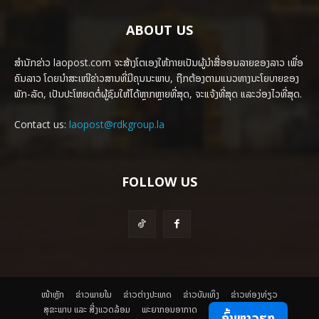
ABOUT US
ສຳນັກຂ່າວ laopost.com ຈະສ້າງໂຕເອງໃຫ້ກາຍເປັນຜູ້ນຳສື່ອອນລາຍຂອງລາວ ເພື່ອ
ຄົນລາວ ໂດຍນຳສະເໜີຂ່າວສານທີ່ມີຄຸນນະພາບ, ຖືກຕ້ອງຕາມແນວທາງນະໂຍບາຍຂອງ
ພັກ-ລັດ, ເປັນປະໂຫຍດຕໍ່ຜູ້ຊົມໃຫ້ໄດ້ຫຼາກຫຼາຍທີ່ສຸດ, ຈະແຈ້ງທີ່ສຸດ ແລະວ່ອງໄວທີ່ສຸດ.
Contact us:
laopost@rdkgroup.la
FOLLOW US
ໜ້າຫຼັກ
ຂ່າວພາຍ​ໃນ
ຂ່າວຕ່າງປະເທດ
​ຂ່າວບັນເທິງ
​ຂ່າວທ່ອງທ່ຽວ
ສຸຂະພາບ ແລະ ສີ່ງແວດລ້ອມ
ພະຍາກອນອາກາດ
ຄົ້ນຫາວຽກ