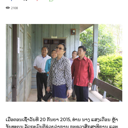
2108
ເມື່ອຕອນເຊົ້າວັນທີ 20 ກັນຍາ 2015, ທ່ານ ນາງ ແສງເດືອນ ຫຼ້າ
ຈັນທະບູນ ລັດຖະມົນຕີຊ່ວຍວ່າການ ກະຊວງສຶກສາທິການ ແລະ