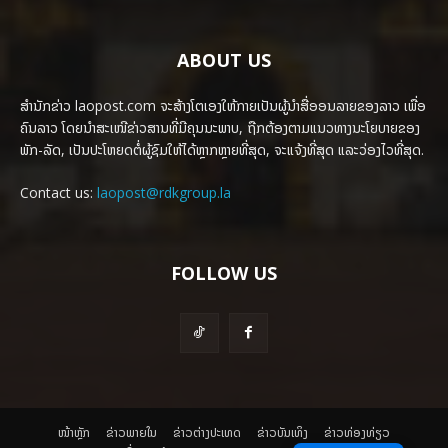
ABOUT US
ສຳນັກຂ່າວ laopost.com ຈະສ້າງໂຕເອງໃຫ້ກາຍເປັນຜູ້ນຳສື່ອອນລາຍຂອງລາວ ເພື່ອ
ຄົນລາວ ໂດຍນຳສະເໜີຂ່າວສານທີ່ມີຄຸນນະພາບ, ຖືກຕ້ອງຕາມແນວທາງນະໂຍບາຍຂອງ
ພັກ-ລັດ, ເປັນປະໂຫຍດຕໍ່ຜູ້ຊົມໃຫ້ໄດ້ຫຼາກຫຼາຍທີ່ສຸດ, ຈະແຈ້ງທີ່ສຸດ ແລະວ່ອງໄວທີ່ສຸດ.
Contact us:
laopost@rdkgroup.la
FOLLOW US
ໜ້າຫຼັກ
ຂ່າວພາຍ​ໃນ
ຂ່າວຕ່າງປະເທດ
​ຂ່າວບັນເທິງ
​ຂ່າວທ່ອງທ່ຽວ