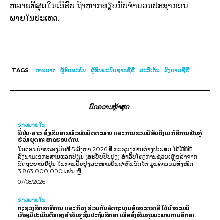
ຫລາຍທີ່ສຸດໃນເອີຣົບ ຖ້າຫາກທຽບກັບຈຳນວນປະຊາກອນ
ພາຍໃນປະເທດ.
TAGS
ດານມາກ
ຜູ້ອົບພະຍົບ
ຜູ້ອົບພະຍົບຊາວຊີຣີ
ສະວີເດັນ
ສົງຄາມຊີຣີ
ບົດຄວາມຫຼ້າສຸດ
ຂ່າວພາຍ​ໃນ
ຍີ່ປຸ່ນ-ລາວ ສົ່ງເສີມສາຍພົວພັນມິດຕະພາບ ແລະ ການຮ່ວມມືອັນດີງາມ ກໍຄືການເປັນຄູ່
ຮ່ວມຍຸດທະສາດຮອບດ້ານ.
ໃນຕອນບ່າຍຂອງວັນທີ 5 ສິງຫາ 2026 ທີ່ ກະຊວງການຕ່າງປະເທດ ໄດ້ມີພິທີ
ລົງນາມເອກະສານແລກປ່ຽນ (ສະບັບປັບປຸງ) ສໍາລັບໂຄງການຊ່ວຍເຫຼືອລ້າຈາກ
ລັດຖະບານຍີ່ປຸ່ນ ໃນການປັບປຸງສະໜາມບິນສາກົນວັດໄຕ ມູນຄ່າລວມທັງໝົດ
3,863,000,000 ເຢນ ຫຼື...
07/08/2026
ຂ່າວພາຍ​ໃນ
ກະຊວງສຶກສາທິການ ແລະ ກິລາ ຮ່ວມກັບລັດຖະບານອົດສະຕຣາລີ ໄດ້ນຳສະເໜີ
ເຄື່ອງມືປະເມີນຕົນເອງສຳລັບຄູຊັ້ນປະຖົມສຶກສາ ເພື່ອສົ່ງເສີມຄຸນນະພາບການສຶກສາ.