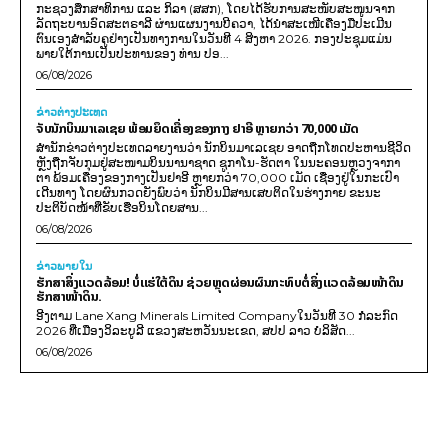
ກະຊວງສຶກສາທິການ ແລະ ກິລາ (ສສກ), ໂດຍໄດ້ຮັບການສະໜັບສະໜູນຈາກ
ລັດຖະບານອົດສະຕຣາລີ ຜ່ານແຜນງານບີຄວາ, ໄດ້ນຳສະເໜີເຄື່ອງມືປະເມີນ
ຕົນເອງສຳລັບຄູຢ່າງເປັນທາງການໃນວັນທີ 4 ສິງຫາ 2026. ກອງປະຊຸມແມ່ນ
ພາຍໃຕ້ການເປັນປະທານຂອງ ທ່ານ ປອ...
06/08/2026
ຂ່າວຕ່າງປະເທດ
ຈັບນັກບິນມາເລເຊຍ ພ້ອມຍຶດເຄື່ອງຂອງກາງ ຢາອີ ຫຼາຍກວ່າ 70,000 ເມັດ
ສຳນັກຂ່າວຕ່າງປະເທດລາຍງານວ່າ ນັກບິນມາເລເຊຍ ອາດຖືກໂທດປະຫານຊີວິດ
ຫຼັງຖືກຈັບກຸມຢູ່ສະໜາມບິນນານາຊາດ ຊູກາໂນ-ຮັດຕາ ໃນນະຄອນຫຼວງຈາກາ
ຕາ ພ້ອມເຄື່ອງຂອງກາງເປັນຢາອີ ຫຼາຍກວ່າ 70,000 ເມັດ ເຊື່ອງຢູ່ໃນກະເປົາ
ເດີນທາງ ໂດຍຜົນກວດຍັງພົບວ່າ ນັກບິນມີສານເສບຕິດໃນຮ່າງກາຍ ຂະນະ
ປະຕິບັດໜ້າທີ່ຂັບເຮືອບິນໂດຍສານ...
06/08/2026
ຂ່າວພາຍ​ໃນ
ຮັກສາສິ່ງແວດລ້ອມ! ບໍ່ແຮ່ໃຕ້ດິນ ຊ່ວຍຫຼຸດຜ່ອນຜົນກະທົບຕໍ່ສິ່ງແວດລ້ອມໜ້າດິນ
ຮັກສາໜ້າດິນ.
ອີງຕາມ Lane Xang Minerals Limited Companyໃນວັນທີ 30 ກໍລະກົດ
2026 ທີ່ເມືອງວິລະບູລີ ແຂວງສະຫວັນນະເຂດ, ສປປ ລາວ ບໍລິສັດ...
06/08/2026