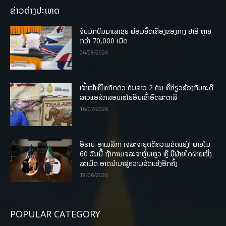
ຂ່າວຕ່າງປະເທດ
ຈັບນັກບິນມາເລເຊຍ ພ້ອມຍຶດເຄື່ອງຂອງກາງ ຢາອີ ຫຼາຍ
ກວ່າ 70,000 ເມັດ
06/08/2026
ເຈົ້າໜ້າທີ່ໄທກັກຕົວ ຄົນລາວ 2 ຄົນ ທີ່ກ່ຽວຂ້ອງກັບຄະດີ
ສາວແອລັກລອບເຮໂຣອີນເຂົ້າອົດສະຕາລີ
16/07/2026
ອີຣານ-ອາເມລິກາ ເຈລະຈາຍຸດຕິຄວາມຂັດແຍ່ງ! ພາຍໃນ
60 ວັນນີ້ ຖ້າການເຈລະຈາຫຼົ້ມເຫຼວ ຫຼື ມີຝ່າຍໃດຝ່າຍໜຶ່ງ
ລະເມີດ ອາດນໍາມາສູ່ຄວາມຂັດແຍ້ງອີກຄັ້ງ
18/06/2026
POPULAR CATEGORY