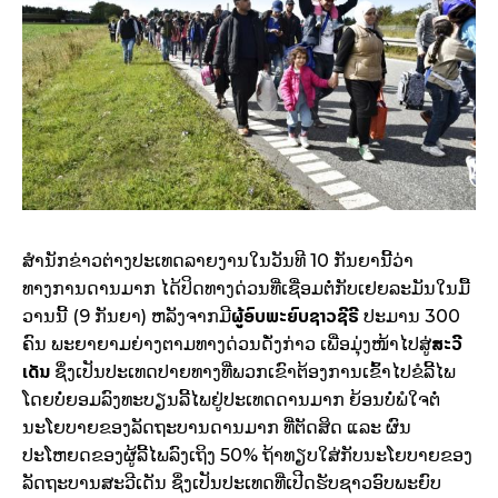
ສຳນັກຂ່າວຕ່າງປະເທດລາຍງານໃນວັນທີ 10 ກັນຍານີ້ວ່າ
ທາງການດານມາກ ໄດ້ປິດທາງດ່ວນທີ່ເຊື່ອມຕໍ່ກັບເຢຍລະມັນໃນມື້
ຜູ້ອົບພະຍົບຊາວຊີຣີ
ວານນີ້ (9 ກັນຍາ) ຫລັງຈາກມີ
ປະມານ 300
ສະວີ
ຄົນ ພະຍາຍາມຍ່າງຕາມທາງດ່ວນດັ່ງກ່າວ ເພື່ອມຸ່ງໜ້າໄປສູ່
ເດັນ
ຊຶ່ງເປັນປະເທດປາຍທາງທີ່ພວກເຂົາຕ້ອງການເຂົ້າໄປຂໍລີ້ໄພ
ໂດຍບໍ່ຍອມລົງທະບຽນລີ້ໄພຢູ່ປະເທດດານມາກ ຍ້ອນບໍ່ພໍໃຈຕໍ່
ນະໂຍບາຍຂອງລັດຖະບານດານມາກ ທີ່ຕັດສິດ ແລະ ຜົນ
ປະໂຫຍດຂອງຜູ້ລີ້ໄພລົງເຖິງ 50% ຖ້າທຽບໃສ່ກັບນະໂຍບາຍຂອງ
ລັດຖະບານສະວີເດັນ ຊຶ່ງເປັນປະເທດທີ່ເປີດຮັບຊາວອົບພະຍົບ