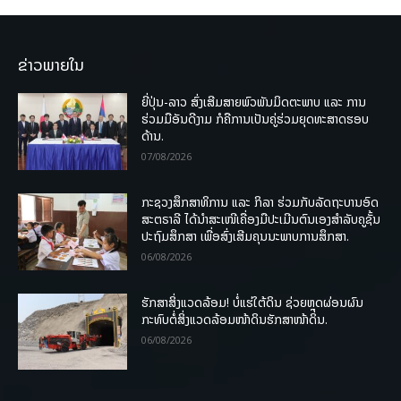
ຂ່າວພາຍໃນ
ຍີ່ປຸ່ນ-ລາວ ສົ່ງເສີມສາຍພົວພັນມິດຕະພາບ ແລະ ການ
ຮ່ວມມືອັນດີງາມ ກໍຄືການເປັນຄູ່ຮ່ວມຍຸດທະສາດຮອບ
ດ້ານ.
07/08/2026
ກະຊວງສຶກສາທິການ ແລະ ກິລາ ຮ່ວມກັບລັດຖະບານອົດ
ສະຕຣາລີ ໄດ້ນຳສະເໜີເຄື່ອງມືປະເມີນຕົນເອງສຳລັບຄູຊັ້ນ
ປະຖົມສຶກສາ ເພື່ອສົ່ງເສີມຄຸນນະພາບການສຶກສາ.
06/08/2026
ຮັກສາສິ່ງແວດລ້ອມ! ບໍ່ແຮ່ໃຕ້ດິນ ຊ່ວຍຫຼຸດຜ່ອນຜົນ
ກະທົບຕໍ່ສິ່ງແວດລ້ອມໜ້າດິນຮັກສາໜ້າດິນ.
06/08/2026