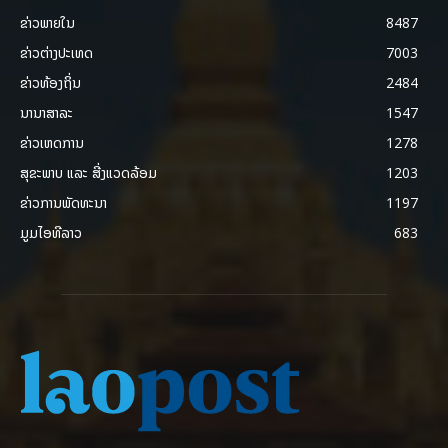
ຂ່າວພາຍ​ໃນ
8487
ຂ່າວຕ່າງປະເທດ
7003
ຂ່າວທ້ອງຖິ່ນ
2484
ນານາສາລະ
1547
ຂ່າວເຫດການ
1278
ສຸຂະພາບ ແລະ ສີ່ງແວດລ້ອມ
1203
ຂ່າວການພັດທະນາ
1197
ມູມໄອທີລາວ
683