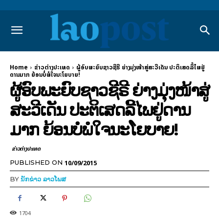
Home
ຂ່າວຕ່າງປະເທດ
ຜູ້ອົບພະຍົບຊາວຊີຣີ ຍ່າງມຸ່ງໜ້າສູ່ສະວີເດັນ ປະຕິເສດລີ້ໄພຢູ່
ດານມາກ ຍ້ອນບໍ່ພໍໃຈນະໂຍບາຍ!
ຜູ້ອົບພະຍົບຊາວຊີຣີ ຍ່າງມຸ່ງໜ້າສູ່
ສະວີເດັນ ປະຕິເສດລີ້ໄພຢູ່ດານ
ມາກ ຍ້ອນບໍ່ພໍໃຈນະໂຍບາຍ!
ຂ່າວຕ່າງປະເທດ
10/09/2015
PUBLISHED ON
BY
ນັກຂ່າວ ລາວໂພສ
1704