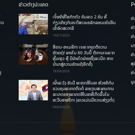
ຂ່າວຕ່າງປະເທດ
P
ື
ເຈົ້າໜ້າທີ່ໄທກັກຕົວ ຄົນລາວ 2 ຄົນ ທີ່
ຂ່
ລາວ
ກ່ຽວຂ້ອງກັບຄະດີສາວແອລັກລອບເຮໂຣອີນ
ຂ່
ເຂົ້າອົດສະຕາລີ
16/07/2026
ຂ່
ນາ
ອີຣານ-ອາເມລິກາ ເຈລະຈາຍຸດຕິຄວາມ
ຂັດແຍ່ງ! ພາຍໃນ 60 ວັນນີ້ ຖ້າການເຈລະຈາ
ຂ່
ຫຼົ້ມເຫຼວ ຫຼື ມີຝ່າຍໃດຝ່າຍໜຶ່ງລະເມີດ ອາດ
ສຸ
ນໍາມາສູ່ຄວາມຂັດແຍ້ງອີກຄັ້ງ
18/06/2026
ຂ່
ື
ມູ
ເຝົ້າລະວັງ-ຮັບມື ພະຍາດອີໂບລາ ຫົວໜ້າກົມ
ຄວບຄຸມພະຍາດຕິດຕໍ່ ລາຍງານສະພາບການ
ລະບາດຂອງພະຍາດອີໂບລາທີ່ເກີດຂຶ້ນໃນ
ທະວີບອາຟຣິກາ (ລາວແມ່ນມີຄວາມສ່ຽງຕໍ່າ)
04/06/2026