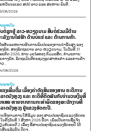
ະຫວັນນະເຂດ ສປປ ລາວ ແລະ ສະຫາຍ ພົນຕີ...
5/08/2026
່າວພາຍ​ໃນ
ືບຕໍ່ຊຸກຍູ້ ລາວ-ຫວຽດນາມ ສືບຕໍ່ຮ່ວມມືດ້ານ
ະລັງງານໄຟຟ້າ ດ້ານບໍ່ແຮ່ ແລະ ດ້ານການຄ້າ.
ພື່ອຜັນຂະຫຍາຍຜົນການພົບປະຂອງການນຳຂັ້ນສູງ ຂອງ
ອງພັກ, ສອງລັດຖະບານ ລາວ-ຫວຽດນາມ, ໃນວັນທີ 31
ໍລະກົດ 2026, ທ່ານ ມະໄລທອງ ກົມມະສິດ, ກຳມະການ
ູນກາງພັກ, ລັດຖະມົນຕີກະຊວງອຸດສາຫະກຳ ແລະການຄ້າ
າວ...
4/08/2026
່າວພາຍ​ໃນ
ີ້ແຈງເພີ່ມຕື່ມ ເລື່ອງຄໍາຕັດສິນຂອງສານ ຄະດີການ
ໍ້ລາດບັງຫຼວງ ແລະ ຄະດີທີ່ຕິດພັນກັບຈຳນວນເງິນທີ່
ືກເສຍ ຫາຍຈາກການກະທຳຜິດຂອງພະນັກງານທີ່
ໍ້ລາດບັງຫຼວງ ຢູ່ແຂວງອັດຕະປື.
ດຍອີງຕາມການໃຫ້ຂໍ້ມູນ​ ຂອງ ສານປະຊາຊົນແຂວງອັດຕະ
ື ໃນຄັ້ງວັນທີ 3 ສິງຫາ 2026 ນີ້ວ່າ: ເພຶ່ອເປັນການຊີ້ແຈ້ງ
່ຽວກັບຄະດີ 2 ເລື່ອງ ທີ່ສານປະຊາຊົນແຂວງອັດຕະປື ໄດ້
ດສິນແລ້ວນັ້ນ ປັດຈຸ...