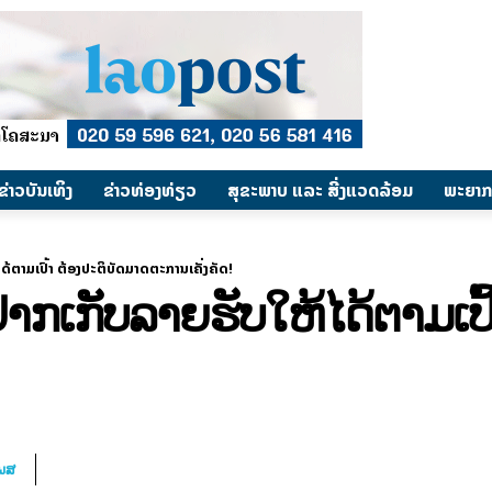
​ຂ່າວບັນເທິງ
​ຂ່າວທ່ອງທ່ຽວ
ສຸຂະພາບ ແລະ ສີ່ງແວດລ້ອມ
ພະຍາກ
ດ້ຕາມເປົ້າ ຕ້ອງປະຕິບັດມາດຕະການເຄັ່ງຄັດ!
າກເກັບລາຍຮັບໃຫ້ໄດ້ຕາມເປົ
ໂພສ