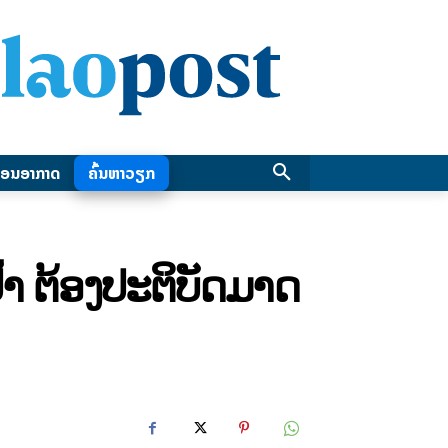
ອນອາກາດ
ຄົ້ນຫາວຽກ
້າ ຕ້ອງປະຕິບັດມາດ