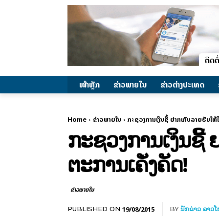
ໜ້າຫຼັກ
ຂ່າວພາຍ​ໃນ
ຂ່າວຕ່າງປະເທດ
Home
ຂ່າວພາຍ​ໃນ
ກະຊວງການເງິນຊີ້ ຢາກເກັບລາຍຮັບໃຫ້ໄ
ກະຊວງການເງິນຊີ້ ຢ
ຕະການເຄັ່ງຄັດ!
ຂ່າວພາຍ​ໃນ
19/08/2015
PUBLISHED ON
BY
ນັກຂ່າວ ລາວ