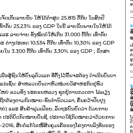
ສ
0
ານຈັດເກັບລາຍຮັບ ໃຫ້ໄດ້ຕ່ຳສຸດ
25.815 ຕື້ກີບ ໃນສົກປີ
ົ່າກັບ 25,23% ຂອງ GDP ໃນນີ້ ລາຍຮັບພາຍໃນໃຫ້ໄດ້
ຂ
ສ
 ແລະ
ລາຍຈ່າຍ ທັງໝົດບໍ່ໃຫ້ເກີນ 31.000 ຕື້ກີບ
ເທົ່າກັບ
ພ
ລະ
ຕ່າງປະເທດ 10.534 ຕື້ກີບ
ເທົ່າກັບ 10,30% ຂອງ GDP
ເ
ສ
ໃນ 3.300 ຕື້ກີບ
ເທົ່າກັບ 3,30% ຂອງ GDP ; ຮັກສາ
ກ
ສ
ລ
0
ເພື່ອສູ້ຊົນ​ໃຫ້ບັນລຸຕົວເລກ ທີ່ຕັ້ງໄວ້ນັ້ນຈະຕ້ອງ ດຳເນີນບັນດາ
ກ​ແນ່ເຊັ່ນ: ສຳຫລວດບັນດາຫົວໜ່ວຍວິສາຫະກິດຢູ່ທົ່ວ
ຂ
ຊ
ງໃຫຍ່
ລວມທັງ ນະຄອນຫລວງ
ຊຸກຍູ້ການກວດກາ ໄລ່ລຽງ
ສ
້ຖືກຕ້ອງຕາມກົດໝາຍ-ທັນກຳນົດເວລາ, ຄົ້ນຄວ້າປັບປຸງ
ຖ
ຫຍ່) ແລະ
ສິນຄ້າຟຸມເຟືອຍ, ລັດຖະບັນຍັດວ່າ ດ້ວຍການ
ສ
 ປະຕິບັດກົດໝາຍບັນຊີ, ປະກາດໃຊ້ກົດໝາຍວ່າ​ດ້ວຍ​ການ
ໂ
ປ
-2016,
ສືບຕໍ່ແກ້ໄຂໜີ້ສິນຄຸມເຄືອຂອງໂຄງການລົງທຶນຂອງ
ກ
ຕັ