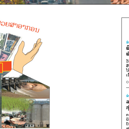
ຂ
ພ
ພ
ວ
ສ
ໂ
ເ
0
ຂ
ລ
ກ
ກ
ພ
ບ
ໜ