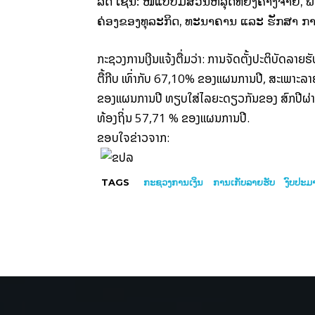
ລັດ ເຊັ່ນ: ໜີ້ແບບມີສ່ວນຫລຸດທີ່ຍັງຄ້າງຈ່າຍ,
ຄ່ອງ
ຂອງທຸລະກິດ, ທະນາຄານ
ແລະ
ຮັກສາ ກາ
ກະຊວງການເງີນ
ແຈ້ງຕື່ມວ່າ: ການຈັດຕັ້ງປະຕິບັດລາຍຮ
ຕື້ກີບ
ເທົ່າກັບ 67,10% ຂອງແຜນການປີ, ສະເພາະ
ລາ
ຂອງແຜນການປີ
ທຽບໃສ່ໄລຍະດຽວກັນຂອງ
ສົກປີຜ່
ທ້ອງຖິ່ນ 57,71 % ຂອງແຜນການປີ.
ຂອບໃຈຂ່າວຈາກ:
TAGS
ກະຊວງການເງິນ
ການເກັບລາຍຮັບ
ງົບປະມ