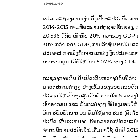
(ພາບປະກອບ)
ຂປລ.
ກະຊວງການເງິນ
ຕັ້ງເປົ້າຈະປະຕິບັດ ກ
2014-2015 ຕາມທີ່ສະພາແຫ່ງຊາດຮັບຮອງ, ເທ
20.536 ຕື້ກີບ
ເທ່ົາກັບ 20% ກວ່າຂອງ GDP
30% ກວ່າ
ຂອງ GDP, ການລົງທຶນພາຍໃນ
ແ
ສະເພາະ
ການລົງທຶນຈາກແຫລ່ງ ງົບປະມານພາຍ
ການຂາດດຸນ ໄວ້ບໍ່ໃຫ້ເກີນ 5,07% ຂອງ GDP.
ກະຊວງການເງິນ ຍັງ​ເປີດ​ເຜີຍຫວ່າງບໍ່ດົນນີ້ວ່າ: 
ມາດຕະການຕ່າງໆ ຢ່າງ​ເຂັ້ມ​ແຂງ​ຮອບ​ຄອບ​ຄັ​
ປະເທດ​ ໃຫ້​ເປັນ​ຈຸດ​ສຸມຕົ້ນຕໍ ພາຍ​ໃນ 5 ແຂວ
ເອົາອາກອນ
ແລະ
ພັນທະຕ່າງໆ ທີ່ຕ້ອງມອບໃຫ
ລັດຖະບັນຍັດອາກອນ
ຊົມໃຊ້ພາຫະນະ (ລົດໃ
ປະຢັດ, ຜັນຂະຫຍາຍ
ຄົ້ນຄວ້າອອກບົດແນະນຳ
ຈ່າຍບໍລິຫານສະບັບໃໝ່
ເລີ່ມນຳໃຊ້ ສົກປີ
2015