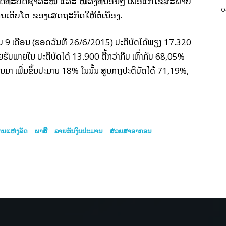
 ພັດທະບັດຊຳລະໜີ້
ແລະ
ໜີ້ລົງທຶນອື່ນໆ
ເພື່ອແກ້ໄຂສະພາບ
0
ນເຕີບໂຕ ຂອງເສດຖະກິດໃຫ້ຕໍ່ເນື່ອງ.
ັບ 9 ເດືອນ
(ຮອດວັນທີ 26/6/2015) ປະຕິບັດໄດ້ພຽງ 17.320
ຍຮັບພາຍໃນ
ປະຕິບັດໄດ້ 13.900 ຕື້ກວ່າກີບ
ເທົ່າກັບ 68,05%
ານມາ
ເພີ່ມຂຶ້ນປະມານ 18% ໃນນັ້ນ
ສູນກາງປະຕິບັດໄດ້
71,19%,
ານແຫ່ງລັດ
ພາສີ
ລາຍຮັບງົບປະມານ
ສ່ວຍສາອາກອນ