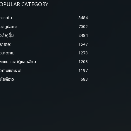
OPULAR CATEGORY
າວພາຍ​ໃນ
8484
າວຕ່າງປະເທດ
7002
າວທ້ອງຖິ່ນ
2484
ນາສາລະ
1547
າວເຫດການ
1278
ຂະພາບ ແລະ ສີ່ງແວດລ້ອມ
1203
າວການພັດທະນາ
1197
ມໄອທີລາວ
683