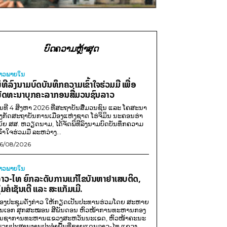
ບົດຄວາມຫຼ້າສຸດ
່າວພາຍ​ໃນ
ິທີລົງນາມບົດບັນທຶກຄວາມເຂົ້າໃຈຮ່ວມມື ເພື່ອ
ັດທະນາບຸກຄະລາກອນສື່ມວນຊົນລາວ
ັນທີ 4 ສິງຫາ 2026 ທີ່ສະຖາບັນສື່ມວນຊົນ ແລະ ໂຄສະນາ
ັງກັດສະຖາບັນການເມືອງແຫ່ງຊາດ ໂຮ່ຈິມິນ ນະຄອນຮ່າ
ນ້ຍ ສສ. ຫວຽດນາມ, ໄດ້ຈັດພິທີລົງນາມບົດບັນທຶກຄວາມ
ຂົ້າໃຈຮ່ວມມື ລະຫວ່າງ...
6/08/2026
່າວພາຍ​ໃນ
າວ-ໄທ ຍົກລະດັບການແກ້ໄຂບັນຫາຢາເສບຕິດ,
ຸ່ມຄໍເຊັນເຕີ ແລະ ສະແກັມເມີ.
ອງປະຊຸມດັ່ງກ່າວ ໃຫ້ກຽດເປັນປະທານຮ່ວມໂດຍ ສະຫາຍ
ັນເອກ ສຸກສະໝອນ ສີພັນດອນ ຫົວໜ້າການທະຫານກອງ
ັນຊາການທະຫານແຂວງສະຫວັນນະເຂດ, ຫົວໜ້າຄະນະ
່ວຍປະສານງານປະຈຳພື້ນທີ່ຊາຍແດນລາວ-ໄທ ແຂວງ