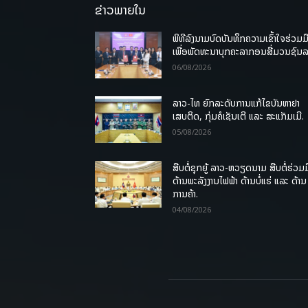
ຂ່າວພາຍໃນ
ພິທີລົງນາມບົດບັນທຶກຄວາມເຂົ້າໃຈຮ່ວມມ
ເພື່ອພັດທະນາບຸກຄະລາກອນສື່ມວນຊົນ
06/08/2026
ລາວ-ໄທ ຍົກລະດັບການແກ້ໄຂບັນຫາຢາ
ເສບຕິດ, ກຸ່ມຄໍເຊັນເຕີ ແລະ ສະແກັມເມີ.
05/08/2026
ສືບຕໍ່ຊຸກຍູ້ ລາວ-ຫວຽດນາມ ສືບຕໍ່ຮ່ວມມ
ດ້ານພະລັງງານໄຟຟ້າ ດ້ານບໍ່ແຮ່ ແລະ ດ້ານ
ການຄ້າ.
04/08/2026