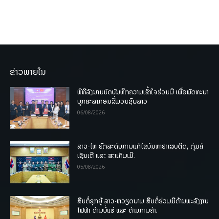
ຂ່າວພາຍໃນ
ພິທີລົງນາມບົດບັນທຶກຄວາມເຂົ້າໃຈຮ່ວມມື ເພື່ອພັດທະນາ
ບຸກຄະລາກອນສື່ມວນຊົນລາວ
06/08/2026
ລາວ-ໄທ ຍົກລະດັບການແກ້ໄຂບັນຫາຢາເສບຕິດ, ກຸ່ມຄໍ
ເຊັນເຕີ ແລະ ສະແກັມເມີ.
05/08/2026
ສືບຕໍ່ຊຸກຍູ້ ລາວ-ຫວຽດນາມ ສືບຕໍ່ຮ່ວມມືດ້ານພະລັງງານ
ໄຟຟ້າ ດ້ານບໍ່ແຮ່ ແລະ ດ້ານການຄ້າ.