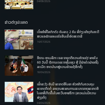
04/08/2026
ຂ່າວຕ່າງປະເທດ
ເຈົ້າໜ້າທີ່ໄທກັກຕົວ ຄົນລາວ 2 ຄົນ ທີ່ກ່ຽວຂ້ອງກັບຄະດີ
ສາວແອລັກລອບເຮໂຣອີນເຂົ້າອົດສະຕາລີ
16/07/2026
ອີຣານ-ອາເມລິກາ ເຈລະຈາຍຸດຕິຄວາມຂັດແຍ່ງ! ພາຍໃນ
60 ວັນນີ້ ຖ້າການເຈລະຈາຫຼົ້ມເຫຼວ ຫຼື ມີຝ່າຍໃດຝ່າຍໜຶ່ງ
ລະເມີດ ອາດນໍາມາສູ່ຄວາມຂັດແຍ້ງອີກຄັ້ງ
18/06/2026
ເຝົ້າລະວັງ-ຮັບມື ພະຍາດອີໂບລາ ຫົວໜ້າກົມຄວບຄຸມ
ພະຍາດຕິດຕໍ່ ລາຍງານສະພາບການລະບາດຂອງພະຍາດອີ
ໂບລາທີ່ເກີດຂຶ້ນໃນທະວີບອາຟຣິກາ (ລາວແມ່ນມີຄວາມ
ສ່ຽງຕໍ່າ)
04/06/2026