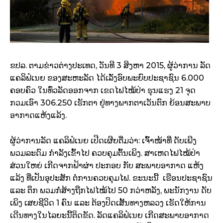
ຂປລ
.
ຕາມ​ຂ່າວ​ຕ່າງປະ​ເທດ
,
ວັນ​ທີ
3
ສິງຫາ
2015​,
ຜູ້​ວ່າການ
​ລັດ
ແຄ​ລິ​ຟໍ​ເນຍ
ຂອງ​ສະຫະລັດ ໄດ້​ເລັ່ງອົບ​ພະຍົບປະຊາຊົນ
6.000
ຄອບຄົວ ​ໃນທົ່ວ​ລັດອອກ​ຈາກ​
ເຂດ​ໄຟ​ໄໝ້​ປ່າ
ຮຸນ​ແຮງ
21
ຈຸດ
ກວມ​ເອົາ
306.250
​ເຮັກຕາ
​
ຢູ່ທາງ​ພາກ​ຕາ​ເວັນ​ຕົກ ​ຍ້ອນ​ສະພາບ
ອາກາດ​ແຫ້ງ​ແລ້ງ​
.
​ຜູ້​ວ່າການ​ລັດ ​ແຄ​ລິ​ຟໍ​ເນຍ ​ເປີດ​ເຜີຍ​ຕື່ມວ່າ
:
​ເຈົ້າ​ໜ້າ​ທີ່
ດັບ​ເພີງ
ພວມ​ລະດົມ​
ກຳລັງ​ເຂົ້າ​ໄປ
​
ຄວບ​ຄຸມຕົ້ນ​ເພິ​ງ
.
ສາ​ເຫດໄຟ​ໄໝ້​ປ່າ
ສ່ວນ​ໃຫຍ່
​ເກີດ​ຈາກ​ຟ້າຜ່າ ປະກອບ​
ກັບ​
ສະພາບ​ອາກາດ
​ແຫ້ງ​
ແລ້ງ ທີ່​ເປັນ​ອຸປະສັກ
ຕໍ່​ການ​ຄວບ​ຄຸມ​ໄຟ
.
ຂະນະ​ນີ້
​
​​ເຮືອນ​ປະຊາຊົນ
​ແລະ ​ຕຶກ
ພວມ​ກໍ່ສ້າງ​ຖືກ​ໄຟ​ໄໝ້​ໄປ
50
ກວ່າ​ຫລັງ
,
ພະນັກງານ
​ດັບ​
ເພິ​ງ
​ເສຍ​ຊີວິດ
1
ຄົນ ​ແລະ ​ຕ້ອງ​ປິດ​ເສັ້ນທາງ​ຫລວງ ​ເຮັດ​ໃຫ້ການ​
ເດີນທາງ​​ໃນ​ໄລຍະ​ນີ້​ຕິດ​ຂັດ
.
ລັດ​ແຄ​ລິ​ຟໍເນຍ ​ເກີດສະພາບ​ອາກາດ