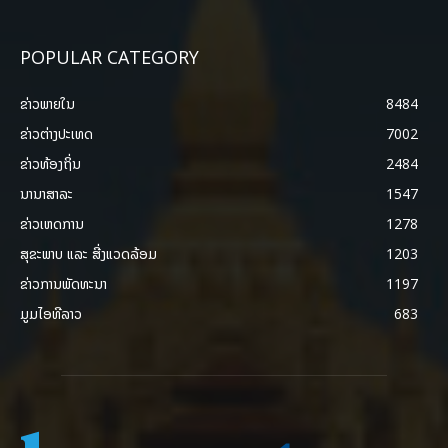
POPULAR CATEGORY
ຂ່າວພາຍ​ໃນ
8484
ຂ່າວຕ່າງປະເທດ
7002
ຂ່າວທ້ອງຖິ່ນ
2484
ນານາສາລະ
1547
ຂ່າວເຫດການ
1278
ສຸຂະພາບ ແລະ ສີ່ງແວດລ້ອມ
1203
ຂ່າວການພັດທະນາ
1197
ມູມໄອທີລາວ
683