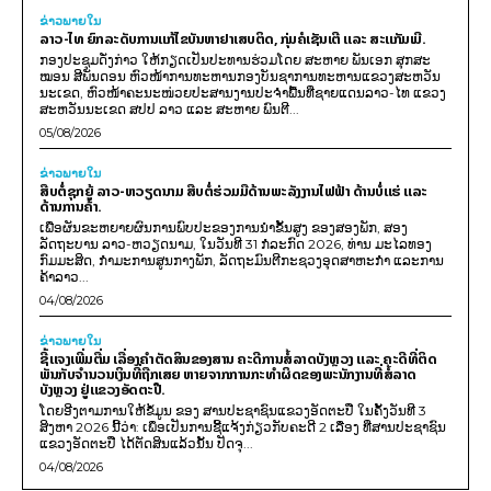
ຂ່າວພາຍ​ໃນ
ລາວ-ໄທ ຍົກລະດັບການແກ້ໄຂບັນຫາຢາເສບຕິດ, ກຸ່ມຄໍເຊັນເຕີ ແລະ ສະແກັມເມີ.
ກອງປະຊຸມດັ່ງກ່າວ ໃຫ້ກຽດເປັນປະທານຮ່ວມໂດຍ ສະຫາຍ ພັນເອກ ສຸກສະ
ໝອນ ສີພັນດອນ ຫົວໜ້າການທະຫານກອງບັນຊາການທະຫານແຂວງສະຫວັນ
ນະເຂດ, ຫົວໜ້າຄະນະໜ່ວຍປະສານງານປະຈຳພື້ນທີ່ຊາຍແດນລາວ-ໄທ ແຂວງ
ສະຫວັນນະເຂດ ສປປ ລາວ ແລະ ສະຫາຍ ພົນຕີ...
05/08/2026
ຂ່າວພາຍ​ໃນ
ສືບຕໍ່ຊຸກຍູ້ ລາວ-ຫວຽດນາມ ສືບຕໍ່ຮ່ວມມືດ້ານພະລັງງານໄຟຟ້າ ດ້ານບໍ່ແຮ່ ແລະ
ດ້ານການຄ້າ.
ເພື່ອຜັນຂະຫຍາຍຜົນການພົບປະຂອງການນຳຂັ້ນສູງ ຂອງສອງພັກ, ສອງ
ລັດຖະບານ ລາວ-ຫວຽດນາມ, ໃນວັນທີ 31 ກໍລະກົດ 2026, ທ່ານ ມະໄລທອງ
ກົມມະສິດ, ກຳມະການສູນກາງພັກ, ລັດຖະມົນຕີກະຊວງອຸດສາຫະກຳ ແລະການ
ຄ້າລາວ...
04/08/2026
ຂ່າວພາຍ​ໃນ
ຊີ້ແຈງເພີ່ມຕື່ມ ເລື່ອງຄໍາຕັດສິນຂອງສານ ຄະດີການສໍ້ລາດບັງຫຼວງ ແລະ ຄະດີທີ່ຕິດ
ພັນກັບຈຳນວນເງິນທີ່ຖືກເສຍ ຫາຍຈາກການກະທຳຜິດຂອງພະນັກງານທີ່ສໍ້ລາດ
ບັງຫຼວງ ຢູ່ແຂວງອັດຕະປື.
ໂດຍອີງຕາມການໃຫ້ຂໍ້ມູນ​ ຂອງ ສານປະຊາຊົນແຂວງອັດຕະປື ໃນຄັ້ງວັນທີ 3
ສິງຫາ 2026 ນີ້ວ່າ: ເພຶ່ອເປັນການຊີ້ແຈ້ງກ່ຽວກັບຄະດີ 2 ເລື່ອງ ທີ່ສານປະຊາຊົນ
ແຂວງອັດຕະປື ໄດ້ຕັດສິນແລ້ວນັ້ນ ປັດຈຸ...
04/08/2026