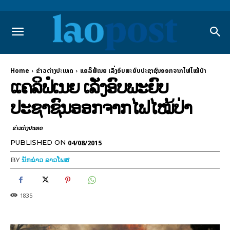
Home
ຂ່າວຕ່າງປະເທດ
ແຄລິຟໍເນຍ ເລັ່ງອົບພະຍົບປະຊາຊົນອອກຈາກໄຟໄໝ້ປ່າ
ແຄລິຟໍເນຍ ເລັ່ງອົບພະຍົບ
ປະຊາຊົນອອກຈາກໄຟໄໝ້ປ່າ
ຂ່າວຕ່າງປະເທດ
04/08/2015
PUBLISHED ON
BY
ນັກຂ່າວ ລາວໂພສ
1835