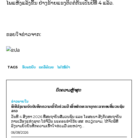
ໄພ​ແຫ້ງ​ແລ້ງ​ຂຶ້ນ​
ຢ່າງ​ຮ້າຍ​ແຮງ​ຕິດ​ຕໍ່​ກັນ​ເປັນ​ປີ​ທີ່
4
​ແລ້ວ
.
ຂອບໃຈຂ່າວຈາກ:
TAGS
ອົບພະຍົບ
ແຄລິຟໍເນຍ
ໄຟໄໝ້ປ່າ
ບົດຄວາມຫຼ້າສຸດ
ຂ່າວພາຍ​ໃນ
ພິທີລົງນາມບົດບັນທຶກຄວາມເຂົ້າໃຈຮ່ວມມື ເພື່ອພັດທະນາບຸກຄະລາກອນສື່ມວນຊົນ
ລາວ
ວັນທີ 4 ສິງຫາ 2026 ທີ່ສະຖາບັນສື່ມວນຊົນ ແລະ ໂຄສະນາ ສັງກັດສະຖາບັນ
ການເມືອງແຫ່ງຊາດ ໂຮ່ຈິມິນ ນະຄອນຮ່າໂນ້ຍ ສສ. ຫວຽດນາມ, ໄດ້ຈັດພິທີ
ລົງນາມບົດບັນທຶກຄວາມເຂົ້າໃຈຮ່ວມມື ລະຫວ່າງ...
06/08/2026