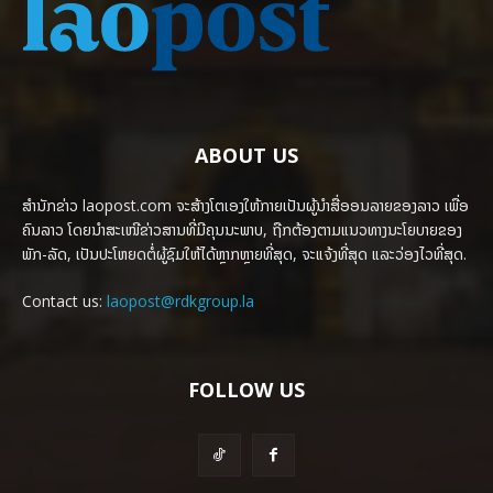
ABOUT US
ສຳນັກຂ່າວ laopost.com ຈະສ້າງໂຕເອງໃຫ້ກາຍເປັນຜູ້ນຳສື່ອອນລາຍຂອງລາວ ເພື່ອ
ຄົນລາວ ໂດຍນຳສະເໜີຂ່າວສານທີ່ມີຄຸນນະພາບ, ຖືກຕ້ອງຕາມແນວທາງນະໂຍບາຍຂອງ
ພັກ-ລັດ, ເປັນປະໂຫຍດຕໍ່ຜູ້ຊົມໃຫ້ໄດ້ຫຼາກຫຼາຍທີ່ສຸດ, ຈະແຈ້ງທີ່ສຸດ ແລະວ່ອງໄວທີ່ສຸດ.
Contact us:
laopost@rdkgroup.la
FOLLOW US