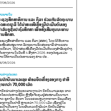
7/08/2026
່າວພາຍ​ໃນ
ະຊວງສຶກສາທິການ ແລະ ກິລາ ຮ່ວມກັບລັດຖະບານ
ົດສະຕຣາລີ ໄດ້ນຳສະເໜີເຄື່ອງມືປະເມີນຕົນເອງ
ຳລັບຄູຊັ້ນປະຖົມສຶກສາ ເພື່ອສົ່ງເສີມຄຸນນະພາບ
ານສຶກສາ.
ະຊວງສຶກສາທິການ ແລະ ກິລາ (ສສກ), ໂດຍໄດ້ຮັບການ
ະໜັບສະໜູນຈາກ ລັດຖະບານອົດສະຕຣາລີ ຜ່ານແຜນ
ານບີຄວາ, ໄດ້ນຳສະເໜີເຄື່ອງມືປະເມີນຕົນເອງສຳລັບຄູຢ່າງ
ປັນທາງການໃນວັນທີ 4 ສິງຫາ 2026. ກອງປະຊຸມແມ່ນ
າຍໃຕ້ການເປັນປະທານຂອງ ທ່ານ ປອ...
6/08/2026
່າວຕ່າງປະເທດ
ັບນັກບິນມາເລເຊຍ ພ້ອມຍຶດເຄື່ອງຂອງກາງ ຢາອີ
ຼາຍກວ່າ 70,000 ເມັດ
ຳນັກຂ່າວຕ່າງປະເທດລາຍງານວ່າ ນັກບິນມາເລເຊຍ ອາດ
ືກໂທດປະຫານຊີວິດ ຫຼັງຖືກຈັບກຸມຢູ່ສະໜາມບິນນານາ
າດ ຊູກາໂນ-ຮັດຕາ ໃນນະຄອນຫຼວງຈາກາຕາ ພ້ອມເຄື່ອງ
ອງກາງເປັນຢາອີ ຫຼາຍກວ່າ 70,000 ເມັດ ເຊື່ອງຢູ່ໃນ
ະເປົາເດີນທາງ ໂດຍຜົນກວດຍັງພົບວ່າ ນັກບິນມີສານ
ສບຕິດໃນຮ່າງກາຍ ຂະນະປະຕິບັດໜ້າທີ່ຂັບເຮືອບິນ