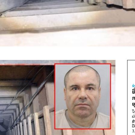
ຂ
ຍ
ກ
ຍ
ໃ
ປ
ສ
ປ
3