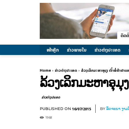
ໜ້າຫຼັກ
ຂ່າວພາຍ​ໃນ
ຂ່າວຕ່າງປະເທດ
Home
ຂ່າວຕ່າງປະເທດ
ລ້ວງເລິກມະຫາອຸມຸງ ເຈົ້າພໍ່ຄ້າຢາແ
ລ້ວງເລິກມະຫາອຸມຸງ 
ຂ່າວຕ່າງປະເທດ
16/07/2015
PUBLISHED ON
BY
ລິດຈະນາ ງາມວ
1968