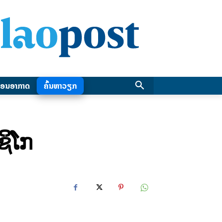
ອນອາກາດ
ຄົ້ນຫາວຽກ
ຊິໂກ