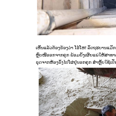
ເຫັນແລ້ວຕ້ອງຮ້ອງວ່າ ໂອ້ໂຫ! ລັດຖະບານແ
ຫຼົບໜີອອກຈາກຄຸກ ພ້ອມຍັງເຜີຍແພ່ໃຫ້ສາທາລະ
ຂຸດຈາກຫ້ອງຂັງໄປໂຜ່ຢູ່ນອກຄຸກ ສຳຫຼັບໃຊ້ເປ