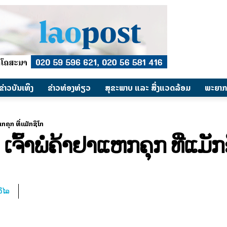
​ຂ່າວບັນເທິງ
​ຂ່າວທ່ອງທ່ຽວ
ສຸຂະພາບ ແລະ ສີ່ງແວດລ້ອມ
ພະຍາກ
ຫກຄຸກ ທີ່ແມັກຊິໂກ
ເຈົ້າພໍ່ຄ້າຢາແຫກຄຸກ ທີ່ແມັກ
ິໄລ