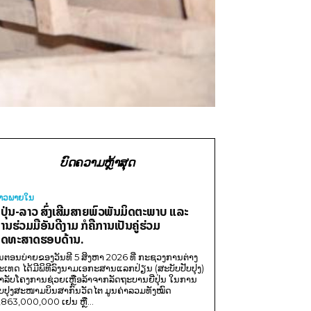
ບົດຄວາມຫຼ້າສຸດ
່າວພາຍ​ໃນ
ີ່ປຸ່ນ-ລາວ ສົ່ງເສີມສາຍພົວພັນມິດຕະພາບ ແລະ
ານຮ່ວມມືອັນດີງາມ ກໍຄືການເປັນຄູ່ຮ່ວມ
ຸດທະສາດຮອບດ້ານ.
ນຕອນບ່າຍຂອງວັນທີ 5 ສິງຫາ 2026 ທີ່ ກະຊວງການຕ່າງ
ະເທດ ໄດ້ມີພິທີລົງນາມເອກະສານແລກປ່ຽນ (ສະບັບປັບປຸງ)
ໍາລັບໂຄງການຊ່ວຍເຫຼືອລ້າຈາກລັດຖະບານຍີ່ປຸ່ນ ໃນການ
ັບປຸງສະໜາມບິນສາກົນວັດໄຕ ມູນຄ່າລວມທັງໝົດ
,863,000,000 ເຢນ ຫຼື...