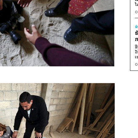
ໂ
0
ຂ
ຮ
ກ
ອ
ວ
ເ
0