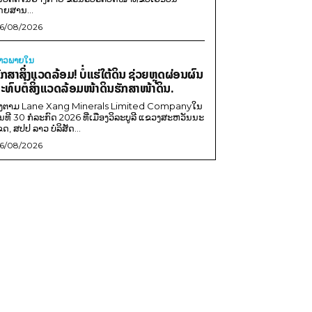
ດຍສານ...
6/08/2026
່າວພາຍ​ໃນ
ັກສາສິ່ງແວດລ້ອມ! ບໍ່ແຮ່ໃຕ້ດິນ ຊ່ວຍຫຼຸດຜ່ອນຜົນ
ະທົບຕໍ່ສິ່ງແວດລ້ອມໜ້າດິນຮັກສາໜ້າດິນ.
ີງຕາມ Lane Xang Minerals Limited Companyໃນ
ັນທີ 30 ກໍລະກົດ 2026 ທີ່ເມືອງວິລະບູລີ ແຂວງສະຫວັນນະ
ຂດ, ສປປ ລາວ ບໍລິສັດ...
6/08/2026