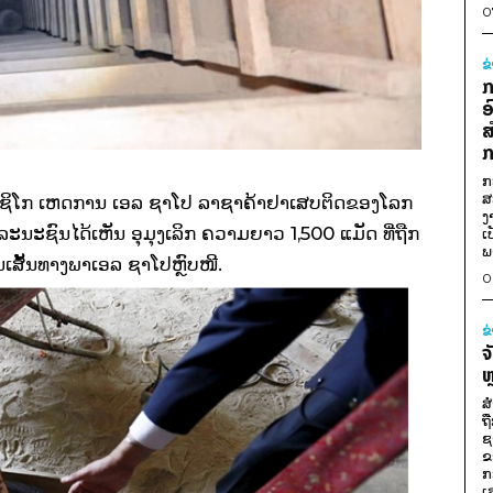
0
ຂ
ກ
ອ
ສ
ກ
ກ
ສ
ມັກຊິໂກ ເຫດການ ເອລ ຊາໂປ ລາຊາຄ້າຢາເສບຕິດຂອງໂລກ
ງ
ນະຊົນໄດ້ເຫັນ ອຸມຸງເລິກ ຄວາມຍາວ 1,500 ແມັດ ທີ່ຖືກ
ເ
ພ
ັນເສັ້ນທາງພາເອລ ຊາໂປຫຼົບໜີ.
0
ຂ
ຈ
ຫ
ສ
ຖ
ຊ
ຂ
ກ
ເ