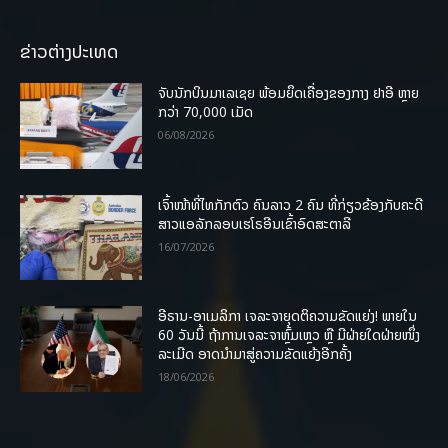
ຂ່າວຕ່າງປະເທດ
ຈັບນັກບິນມາເລເຊຍ ພ້ອມຍຶດເຄື່ອງຂອງກາງ ຢາອີ ຫຼາຍ
ກວ່າ 70,000 ເມັດ
06/08/2026
ເຈົ້າໜ້າທີ່ໄທກັກຕົວ ຄົນລາວ 2 ຄົນ ທີ່ກ່ຽວຂ້ອງກັບຄະດີ
ສາວແອລັກລອບເຮໂຣອີນເຂົ້າອົດສະຕາລີ
16/07/2026
ອີຣານ-ອາເມລິກາ ເຈລະຈາຍຸດຕິຄວາມຂັດແຍ່ງ! ພາຍໃນ
60 ວັນນີ້ ຖ້າການເຈລະຈາຫຼົ້ມເຫຼວ ຫຼື ມີຝ່າຍໃດຝ່າຍໜຶ່ງ
ລະເມີດ ອາດນໍາມາສູ່ຄວາມຂັດແຍ້ງອີກຄັ້ງ
18/06/2026