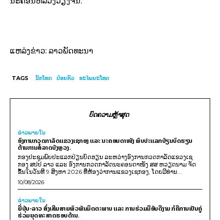
ນະຄອນຫລວງວຽງຈັນ.
ແຫລ່ງຂ່າວ: ລາວພັດທະນາ
TAGS
ນັກໂທດ
ປ່ອຍຕົວ
ອະໄພຍະໂທດ
ບົດຄວາມຫຼ້າສຸດ
ຂ່າວພາຍ​ໃນ
ອົງການກວດກາລັດແຂວງເຊກອງ ແລະ ນະຄອນດາໜັງ ພົບປະແລກປ່ຽນບົດຮຽນ
ຕ້ານການສໍ້ລາດບັງຫຼວງ.
ກອງປະຊຸມພົບປະແລກປ່ຽນບົດຮຽນ ລະຫວ່າງອົງການກວດກາລັດແຂວງເຊ
ກອງ ສປປ ລາວ ແລະ ອົງການກວດກາລັດນະຄອນດາໜັງ ສສ ຫວຽດນາມ ຈັດ
ຂຶ້ນໃນວັນທີ 9 ສິງຫາ 2026 ທີ່ຫ້ອງວ່າການແຂວງເຊກອງ, ໂດຍມີທ່ານ...
10/08/2026
ຂ່າວພາຍ​ໃນ
ຍີ່ປຸ່ນ-ລາວ ສົ່ງເສີມສາຍພົວພັນມິດຕະພາບ ແລະ ການຮ່ວມມືອັນດີງາມ ກໍຄືການເປັນຄູ່
ຮ່ວມຍຸດທະສາດຮອບດ້ານ.