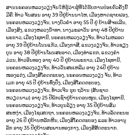
ສານນະຄອນຫລວງວຽງຈັນໃຫ້ຮູ້ວ່າ:ຜູ້ທີ່ໄດ້ຮັບການປ່ອຍຕົວຄັ້ງນີ້
ມີຄື: ທ້າວ ຈັນສອນ ອາຍຸ 39 ປີຢູ່ບ້ານນາໄຫ, ເມືອງຫາດຊາຍຟອງ,
ນະຄອນຫລວງວຽງຈັນ, ນາງບົວຄຳ ອາຍຸ 55 ປີ ຢູ່ ບ້ານສີຈະເລີນ,
ເມືອງສິງ, ແຂວງຫລວງນ້ຳທາ, ນາງມະລາວັນ ອາຍຸ 48 ປີຢູ່ບ້ານ
ພະຂາວ, ເມືອງໄຊທານີ, ນະຄອນຫລວງວຽງຈັນ, ທ້າວໄມຫລອດ
ອາຍຸ 39 ປີຢູ່ບ້ານໂນນແກ້ວ, ເມືອງກາສີ, ແຂວງວຽງຈັນ, ທ້າວຊຽງ
ບຸນ ອາຍຸ 38 ປີຢູ່ບ້ານໂພນສະອາດ, ເມືອງທ່າແຂກ, ແຂວງຄຳ
ມ່ວນ, ທ້າວອີນທອງ ອາຍຸ 40 ປີ ຢູ່ບ້ານພະຂາວ, ເມືອງໄຊທານີ,
ນະຄອນຫລວງວຽງຈັນ, ທ້າວວັນສະເຫລີມ ອາຍຸ 24ປີ ຢູ່ບ້ານ
ໜອງແຕ່ງ, ເມືອງສີໂຄດຕະບອງ, ນະຄອນຫລວງວຽງ ຈັນ, ທ້າວ
ເມກ ອາຍຸ 45 ປີ ຢູ່ບ້ານທົ່ງປົ່ງ, ເມືອງສີໂຄດຕະບອງ,
ນະຄອນຫລວງວຽງຈັນ, ທ້າວເຈີນ ຮຸຍ ຖວ້ານ (ສັນຊາດ
ຫວຽດນາມ) ອາຍຸ 25 ປີພັກເຊົາຢູ່ບ້ານດອນໜູນ, ເມືອງໄຊທານີ,
ນະຄອນຫລວງວຽງຈັນ, ທ້າວບຸນລ້ຽງ ອາຍຸ 35 ປີຢູ່ບ້ານສົມ
ສະຫງ່າ, ເມືອງໄຊເສດຖາ, ນະຄອນຫລວງວຽງຈັນ, ທ້າວລັດຕະນະ
ອາຍຸ 26 ປີ ຢູ່ບ້ານຫລັກຫີນ, ເມືອງສີໂຄດຕະບອງ ແລະ ທ້າວອານຸ
ລັກ ອາຍຸ 35 ປີຢູ່ບ້ານສະພານທອງກາງ, ເມືອງສີສັດຕະນາກ.