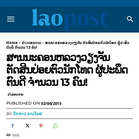
Home
ຂ່າວເຫດການ
ສານນະຄອນຫລວງວຽງຈັນ ຕັດສິນປ່ອຍຕົວນັກໂທດ ຜູ້ປະພຶດ
ຕົນດີ ຈຳນວນ 13 ຄົນ!
ສານນະຄອນຫລວງວຽງຈັນ
ຕັດສິນປ່ອຍຕົວນັກໂທດ ຜູ້ປະພຶດ
ຕົນດີ ຈຳນວນ 13 ຄົນ!
ຂ່າວເຫດການ
02/06/2015
PUBLISHED ON
BY
ນັກຂ່າວ ລາວໂພສ
1860