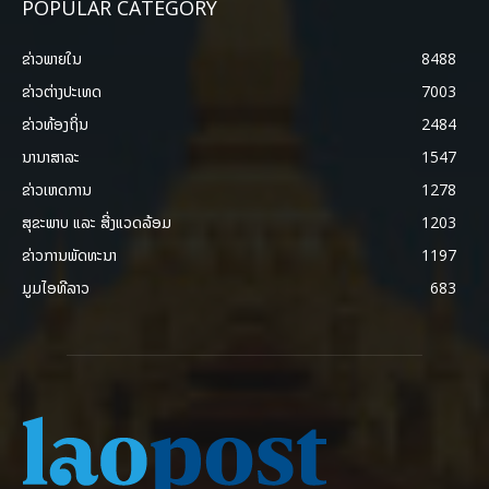
POPULAR CATEGORY
ຂ່າວພາຍ​ໃນ
8488
ຂ່າວຕ່າງປະເທດ
7003
ຂ່າວທ້ອງຖິ່ນ
2484
ນານາສາລະ
1547
ຂ່າວເຫດການ
1278
ສຸຂະພາບ ແລະ ສີ່ງແວດລ້ອມ
1203
ຂ່າວການພັດທະນາ
1197
ມູມໄອທີລາວ
683