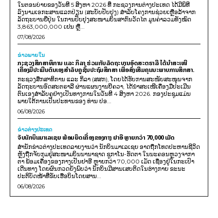
ໃນຕອນບ່າຍຂອງວັນທີ 5 ສິງຫາ 2026 ທີ່ ກະຊວງການຕ່າງປະເທດ ໄດ້ມີພິທີ
ລົງນາມເອກະສານແລກປ່ຽນ (ສະບັບປັບປຸງ) ສໍາລັບໂຄງການຊ່ວຍເຫຼືອລ້າຈາກ
ລັດຖະບານຍີ່ປຸ່ນ ໃນການປັບປຸງສະໜາມບິນສາກົນວັດໄຕ ມູນຄ່າລວມທັງໝົດ
3,863,000,000 ເຢນ ຫຼື...
07/08/2026
ຂ່າວພາຍ​ໃນ
ກະຊວງສຶກສາທິການ ແລະ ກິລາ ຮ່ວມກັບລັດຖະບານອົດສະຕຣາລີ ໄດ້ນຳສະເໜີ
ເຄື່ອງມືປະເມີນຕົນເອງສຳລັບຄູຊັ້ນປະຖົມສຶກສາ ເພື່ອສົ່ງເສີມຄຸນນະພາບການສຶກສາ.
ກະຊວງສຶກສາທິການ ແລະ ກິລາ (ສສກ), ໂດຍໄດ້ຮັບການສະໜັບສະໜູນຈາກ
ລັດຖະບານອົດສະຕຣາລີ ຜ່ານແຜນງານບີຄວາ, ໄດ້ນຳສະເໜີເຄື່ອງມືປະເມີນ
ຕົນເອງສຳລັບຄູຢ່າງເປັນທາງການໃນວັນທີ 4 ສິງຫາ 2026. ກອງປະຊຸມແມ່ນ
ພາຍໃຕ້ການເປັນປະທານຂອງ ທ່ານ ປອ...
06/08/2026
ຂ່າວຕ່າງປະເທດ
ຈັບນັກບິນມາເລເຊຍ ພ້ອມຍຶດເຄື່ອງຂອງກາງ ຢາອີ ຫຼາຍກວ່າ 70,000 ເມັດ
ສຳນັກຂ່າວຕ່າງປະເທດລາຍງານວ່າ ນັກບິນມາເລເຊຍ ອາດຖືກໂທດປະຫານຊີວິດ
ຫຼັງຖືກຈັບກຸມຢູ່ສະໜາມບິນນານາຊາດ ຊູກາໂນ-ຮັດຕາ ໃນນະຄອນຫຼວງຈາກາ
ຕາ ພ້ອມເຄື່ອງຂອງກາງເປັນຢາອີ ຫຼາຍກວ່າ 70,000 ເມັດ ເຊື່ອງຢູ່ໃນກະເປົາ
ເດີນທາງ ໂດຍຜົນກວດຍັງພົບວ່າ ນັກບິນມີສານເສບຕິດໃນຮ່າງກາຍ ຂະນະ
ປະຕິບັດໜ້າທີ່ຂັບເຮືອບິນໂດຍສານ...
06/08/2026