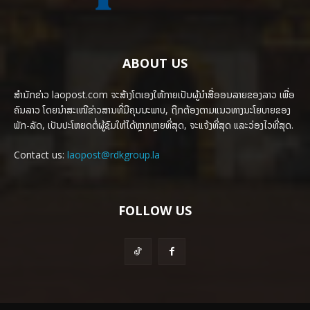
ABOUT US
ສຳນັກຂ່າວ laopost.com ຈະສ້າງໂຕເອງໃຫ້ກາຍເປັນຜູ້ນຳສື່ອອນລາຍຂອງລາວ ເພື່ອ
ຄົນລາວ ໂດຍນຳສະເໜີຂ່າວສານທີ່ມີຄຸນນະພາບ, ຖືກຕ້ອງຕາມແນວທາງນະໂຍບາຍຂອງ
ພັກ-ລັດ, ເປັນປະໂຫຍດຕໍ່ຜູ້ຊົມໃຫ້ໄດ້ຫຼາກຫຼາຍທີ່ສຸດ, ຈະແຈ້ງທີ່ສຸດ ແລະວ່ອງໄວທີ່ສຸດ.
Contact us:
laopost@rdkgroup.la
FOLLOW US