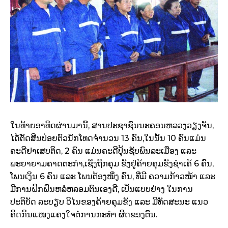
ໃນທ້າຍອາທິດຜ່ານມານີ້, ສານປະຊາຊົນນະຄອນຫລວງວຽງຈັນ,
ໄດ້ຕັດສີນປ່ອຍຕົວນັກໂທດຈຳນວນ 13 ຄົນ,ໃນນັ້ນ 10 ຄົນແມ່ນ
ຄະດີຢາເສບຕິດ, 2 ຄົນ ແມ່ນຄະດີປຸ້ນຊັບພົນລະເມືອງ ແລະ
ພະຍາຍາມຄາດຕະກຳ,ເຊິ່ງຖືກຄຸມ ຂັງຢູ່ຄ້າຍຄຸມຂັງຊຳເຄ້ 6 ຄົນ,
ໂພນເງິນ 6 ຄົນ ແລະ ໂພນຕ້ອງໜຶ່ງ ຄົນ, ທີ່ມີ ຄວາມກ້າວໜ້າ ແລະ
ມີການຝຶກຝົນຫລໍ່ຫລອມຕົນເອງດີ, ເປັນແບບຢ່າງ ໃນການ
ປະຕິບັດ ລະບຽບ ວິໄນຂອງຄ້າຍຄຸມຂັງ ແລະ ມີທັດສະນະ ແນວ
ຄິດກິນແໜງແຄງໃຈຕໍ່ການກະທຳ ຜິດຂອງຕົນ.