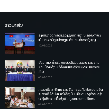
ຂ່າວພາຍໃນ
ອົງການກວດກາລັດແຂວງເຊກອງ ແລະ ນະຄອນດາໜັງ
ພົບປະແລກປ່ຽນບົດຮຽນ ຕ້ານການສໍ້ລາດບັງຫຼວງ.
10/08/2026
ຍີ່ປຸ່ນ-ລາວ ສົ່ງເສີມສາຍພົວພັນມິດຕະພາບ ແລະ ການ
ຮ່ວມມືອັນດີງາມ ກໍຄືການເປັນຄູ່ຮ່ວມຍຸດທະສາດຮອບ
ດ້ານ.
07/08/2026
ກະຊວງສຶກສາທິການ ແລະ ກິລາ ຮ່ວມກັບລັດຖະບານອົດ
ສະຕຣາລີ ໄດ້ນຳສະເໜີເຄື່ອງມືປະເມີນຕົນເອງສຳລັບຄູຊັ້ນ
ປະຖົມສຶກສາ ເພື່ອສົ່ງເສີມຄຸນນະພາບການສຶກສາ.
06/08/2026