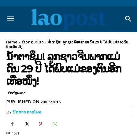
Home
ຂ່າວຕ່າງປະເທດ
ນ້ຳຕາຊຶມ! ລູກຊາວຈີນພາກແມ່ດົນ 29 ປີ ໄດ້ພົບແມ່ຂອງຕົນ
ອີກເທື່ອໜຶ່ງ!
ນ້ຳຕາຊຶມ! ລູກຊາວຈີນພາກແມ່
ດົນ 29 ປີ ໄດ້ພົບແມ່ຂອງຕົນອີກ
ເທື່ອໜຶ່ງ!
ຂ່າວຕ່າງປະເທດ
29/05/2015
PUBLISHED ON
BY
ນັກຂ່າວ ລາວໂພສ
1571