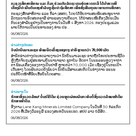
ກະຊວງສຶກສາທິການ ແລະ ກິລາ ຮ່ວມກັບລັດຖະບານອົດສະຕຣາລີ ໄດ້ນຳສະເໜີ
ເຄື່ອງມືປະເມີນຕົນເອງສຳລັບຄູຊັ້ນປະຖົມສຶກສາ ເພື່ອສົ່ງເສີມຄຸນນະພາບການສຶກສາ.
ກະຊວງສຶກສາທິການ ແລະ ກິລາ (ສສກ), ໂດຍໄດ້ຮັບການສະໜັບສະໜູນຈາກ
ລັດຖະບານອົດສະຕຣາລີ ຜ່ານແຜນງານບີຄວາ, ໄດ້ນຳສະເໜີເຄື່ອງມືປະເມີນ
ຕົນເອງສຳລັບຄູຢ່າງເປັນທາງການໃນວັນທີ 4 ສິງຫາ 2026. ກອງປະຊຸມແມ່ນ
ພາຍໃຕ້ການເປັນປະທານຂອງ ທ່ານ ປອ...
06/08/2026
ຂ່າວຕ່າງປະເທດ
ຈັບນັກບິນມາເລເຊຍ ພ້ອມຍຶດເຄື່ອງຂອງກາງ ຢາອີ ຫຼາຍກວ່າ 70,000 ເມັດ
ສຳນັກຂ່າວຕ່າງປະເທດລາຍງານວ່າ ນັກບິນມາເລເຊຍ ອາດຖືກໂທດປະຫານຊີວິດ
ຫຼັງຖືກຈັບກຸມຢູ່ສະໜາມບິນນານາຊາດ ຊູກາໂນ-ຮັດຕາ ໃນນະຄອນຫຼວງຈາກາ
ຕາ ພ້ອມເຄື່ອງຂອງກາງເປັນຢາອີ ຫຼາຍກວ່າ 70,000 ເມັດ ເຊື່ອງຢູ່ໃນກະເປົາ
ເດີນທາງ ໂດຍຜົນກວດຍັງພົບວ່າ ນັກບິນມີສານເສບຕິດໃນຮ່າງກາຍ ຂະນະ
ປະຕິບັດໜ້າທີ່ຂັບເຮືອບິນໂດຍສານ...
06/08/2026
ຂ່າວພາຍ​ໃນ
ຮັກສາສິ່ງແວດລ້ອມ! ບໍ່ແຮ່ໃຕ້ດິນ ຊ່ວຍຫຼຸດຜ່ອນຜົນກະທົບຕໍ່ສິ່ງແວດລ້ອມໜ້າດິນ
ຮັກສາໜ້າດິນ.
ອີງຕາມ Lane Xang Minerals Limited Companyໃນວັນທີ 30 ກໍລະກົດ
2026 ທີ່ເມືອງວິລະບູລີ ແຂວງສະຫວັນນະເຂດ, ສປປ ລາວ ບໍລິສັດ...
06/08/2026