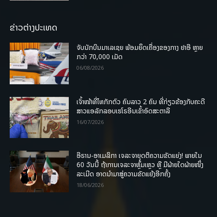
ຂ່າວຕ່າງປະເທດ
ຈັບນັກບິນມາເລເຊຍ ພ້ອມຍຶດເຄື່ອງຂອງກາງ ຢາອີ ຫຼາຍ
ກວ່າ 70,000 ເມັດ
06/08/2026
ເຈົ້າໜ້າທີ່ໄທກັກຕົວ ຄົນລາວ 2 ຄົນ ທີ່ກ່ຽວຂ້ອງກັບຄະດີ
ສາວແອລັກລອບເຮໂຣອີນເຂົ້າອົດສະຕາລີ
16/07/2026
ອີຣານ-ອາເມລິກາ ເຈລະຈາຍຸດຕິຄວາມຂັດແຍ່ງ! ພາຍໃນ
60 ວັນນີ້ ຖ້າການເຈລະຈາຫຼົ້ມເຫຼວ ຫຼື ມີຝ່າຍໃດຝ່າຍໜຶ່ງ
ລະເມີດ ອາດນໍາມາສູ່ຄວາມຂັດແຍ້ງອີກຄັ້ງ
18/06/2026