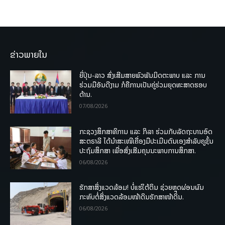
ຂ່າວພາຍໃນ
ຍີ່ປຸ່ນ-ລາວ ສົ່ງເສີມສາຍພົວພັນມິດຕະພາບ ແລະ ການ
ຮ່ວມມືອັນດີງາມ ກໍຄືການເປັນຄູ່ຮ່ວມຍຸດທະສາດຮອບ
ດ້ານ.
07/08/2026
ກະຊວງສຶກສາທິການ ແລະ ກິລາ ຮ່ວມກັບລັດຖະບານອົດ
ສະຕຣາລີ ໄດ້ນຳສະເໜີເຄື່ອງມືປະເມີນຕົນເອງສຳລັບຄູຊັ້ນ
ປະຖົມສຶກສາ ເພື່ອສົ່ງເສີມຄຸນນະພາບການສຶກສາ.
06/08/2026
ຮັກສາສິ່ງແວດລ້ອມ! ບໍ່ແຮ່ໃຕ້ດິນ ຊ່ວຍຫຼຸດຜ່ອນຜົນ
ກະທົບຕໍ່ສິ່ງແວດລ້ອມໜ້າດິນຮັກສາໜ້າດິນ.
06/08/2026