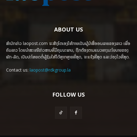
ABOUT US
ສຳນັກຂ່າວ laopost.com ຈະສ້າງໂຕເອງໃຫ້ກາຍເປັນຜູ້ນຳສື່ອອນລາຍຂອງລາວ ເພື່ອ
ຄົນລາວ ໂດຍນຳສະເໜີຂ່າວສານທີ່ມີຄຸນນະພາບ, ຖືກຕ້ອງຕາມແນວທາງນະໂຍບາຍຂອງ
ພັກ-ລັດ, ເປັນປະໂຫຍດຕໍ່ຜູ້ຊົມໃຫ້ໄດ້ຫຼາກຫຼາຍທີ່ສຸດ, ຈະແຈ້ງທີ່ສຸດ ແລະວ່ອງໄວທີ່ສຸດ.
Contact us:
laopost@rdkgroup.la
FOLLOW US