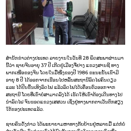
ສຳນັກຂ່າວຕ່າງປະເທດ ລາຍງານໃນວັນທີ 28 ພຶດສະພາຜ່ານມາ
ນີ້ວ່າ ຊາຍຈີນອາຍຸ 37 ປີ ເກີດຢູ່ເມືອງຈື່ຢາງ ແຂວງສານຊີ ທາງ
ພາກເໜືອຂອງຈີນ ໂດຍໃນມື້ໜຶ່ງຂອງປີ 1986 ຂະນະນັ້ນເຂົາມີ
ອາຍຸ 8 ປີ ໄດ້ອອກຈາກເຮືອນໄປຫລິ້ນສະຖານີລົດໄຟຄົນດຽວ
ແລະ ໄດ້ປີນຂຶ້ນເທິງລົດໄຟ ແລ້ວລົດໄຟໄດ້ເຄື່ອນຕົວອອກຈາກ
ສະຖານີ ໂດຍທີ່ເຂົາບໍ່ສາມາດລົງໄດ້ ເຮັດໃຫ້ເຂົາຕ້ອງເດີນທາງໄປ
ນຳລົດໄຟ ຈົນຮອດແຂວງເສສວນ ເຊິ່ງຢູ່ທາງພາກຕາເວັນຕົກສຽງ
ໃຕ້ຂອງປະເທດແລ້ວ.
ຊາຍຄົນດັ່ງກ່າວ ໄດ້ພະຍາຍາມຫາທາງກັບບ້ານຢູ່ຫລາຍມື້ ແຕ່ກໍບໍ່