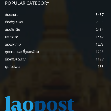
POPULAR CATEGORY
ຂ່າວພາຍ​ໃນ
8487
ຂ່າວຕ່າງປະເທດ
7003
ຂ່າວທ້ອງຖິ່ນ
2484
ນານາສາລະ
1547
ຂ່າວເຫດການ
1278
ສຸຂະພາບ ແລະ ສີ່ງແວດລ້ອມ
1203
ຂ່າວການພັດທະນາ
1197
ມູມໄອທີລາວ
683