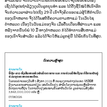
ສຳເລັດຜົນ ຈົນກ່ວາເຂົາໄດ້ພົບກັບຄອບຄົວໃຈບຸນຄອບຄົວໜຶ່ງ
ເຊິ່ງໄດ້ອຸປະຖຳລ້ຽງດູເປັນລູກບຸນທຳ ແລະ ໄດ້ຕັ້ງຊື່ໃໝ່ໃຫ້ເຂົາອີກ
ຈົນກ່ວາເວລາຜ່ານໄປເຖິງ 29 ປີ ເຂົາຈິ່ງຄິດຮອດແມ່ຜູ້ໃຫ້ກຳເນີດ
ຂອງເຂົາຫລາຍ ຈິ່ງໄດ້ໂພສຕ໌ຂໍ້ຄວາມຕາມຫາແມ່ ໃນເວັບໄຊ
ຕຳຫລວດ ເນື່ອງໃນວັນແມ່ຂອງຈີນ ເມື່ອຕົ້ນເດືອນທີ່ຜ່ານມາ ແລະ
ຫລັງຈາກນັ້ນບໍ່ພໍ 10 ມື້ ທາງຕຳຫລວດ ກໍໄດ້ທຳການສືບຫາແມ່
ຂອງເຂົາຈົນສຳເລັດ ແລ້ວໄດ້ຈັດໃຫ້ແມ່ລູກຄູ່ນີ້ ໄດ້ພົບກັນໃນທີ່ສຸດ.
ບົດຄວາມຫຼ້າສຸດ
ຂ່າວພາຍ​ໃນ
ຍີ່ປຸ່ນ-ລາວ ສົ່ງເສີມສາຍພົວພັນມິດຕະພາບ ແລະ ການຮ່ວມມືອັນດີງາມ ກໍຄືການເປັນຄູ່
ຮ່ວມຍຸດທະສາດຮອບດ້ານ.
ໃນຕອນບ່າຍຂອງວັນທີ 5 ສິງຫາ 2026 ທີ່ ກະຊວງການຕ່າງປະເທດ ໄດ້ມີພິທີ
ລົງນາມເອກະສານແລກປ່ຽນ (ສະບັບປັບປຸງ) ສໍາລັບໂຄງການຊ່ວຍເຫຼືອລ້າຈາກ
ລັດຖະບານຍີ່ປຸ່ນ ໃນການປັບປຸງສະໜາມບິນສາກົນວັດໄຕ ມູນຄ່າລວມທັງໝົດ
3,863,000,000 ເຢນ ຫຼື...
07/08/2026
ຂ່າວພາຍ​ໃນ