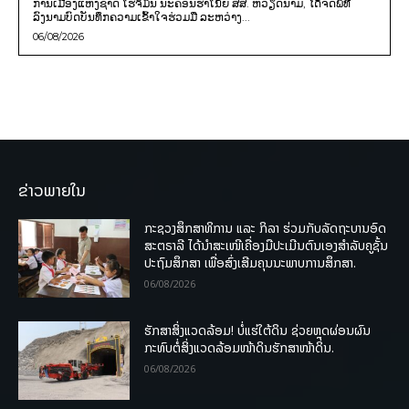
ການເມືອງແຫ່ງຊາດ ໂຮ່ຈິມິນ ນະຄອນຮ່າໂນ້ຍ ສສ. ຫວຽດນາມ, ໄດ້ຈັດພິທີ
ລົງນາມບົດບັນທຶກຄວາມເຂົ້າໃຈຮ່ວມມື ລະຫວ່າງ...
06/08/2026
ຂ່າວພາຍໃນ
ກະຊວງສຶກສາທິການ ແລະ ກິລາ ຮ່ວມກັບລັດຖະບານອົດ
ສະຕຣາລີ ໄດ້ນຳສະເໜີເຄື່ອງມືປະເມີນຕົນເອງສຳລັບຄູຊັ້ນ
ປະຖົມສຶກສາ ເພື່ອສົ່ງເສີມຄຸນນະພາບການສຶກສາ.
06/08/2026
ຮັກສາສິ່ງແວດລ້ອມ! ບໍ່ແຮ່ໃຕ້ດິນ ຊ່ວຍຫຼຸດຜ່ອນຜົນ
ກະທົບຕໍ່ສິ່ງແວດລ້ອມໜ້າດິນຮັກສາໜ້າດິນ.
06/08/2026