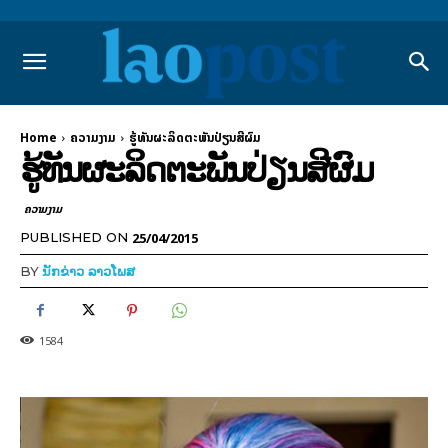
Home
ຄວາມງາມ
ຮູ້ທັນຜະລິດຕະພັນ​ປ່ຽນ​ສີ​ຜົມ
ຮູ້ທັນຜະລິດຕະພັນ​ປ່ຽນ​ສີ​ຜົມ
ຄວາມງາມ
25/04/2015
PUBLISHED ON
BY
ນັກຂ່າວ ລາວໂພສ
1584