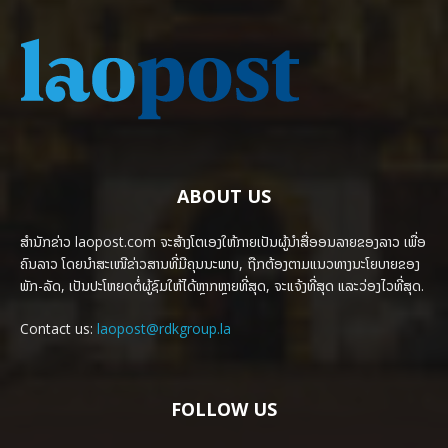
ABOUT US
ສຳນັກຂ່າວ laopost.com ຈະສ້າງໂຕເອງໃຫ້ກາຍເປັນຜູ້ນຳສື່ອອນລາຍຂອງລາວ ເພື່ອ
ຄົນລາວ ໂດຍນຳສະເໜີຂ່າວສານທີ່ມີຄຸນນະພາບ, ຖືກຕ້ອງຕາມແນວທາງນະໂຍບາຍຂອງ
ພັກ-ລັດ, ເປັນປະໂຫຍດຕໍ່ຜູ້ຊົມໃຫ້ໄດ້ຫຼາກຫຼາຍທີ່ສຸດ, ຈະແຈ້ງທີ່ສຸດ ແລະວ່ອງໄວທີ່ສຸດ.
Contact us:
laopost@rdkgroup.la
FOLLOW US