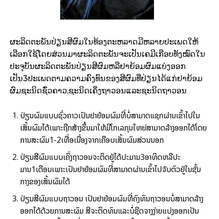
ຜະລິດຕະພັນ​ປ່ຽນ​ສີ​ຜົມ​ໃນ​ທ້ອງຕະຫ​ລາດ​ມີ​ຫລາຍ​ປະ​ເພດ​ໃຫ້​
ເລືອກ​ໃຊ້​ໂດຍ​ສ່ວນ​ມາ​ຜະລິດຕະພັນ​ຈະ​ເປັນ​ເຄ​ມີ​ເກືອບ​ທັງ​ໝົດໃນ​
ປະຈຸບັນ​ຜະລິດຕະພັນ​ປ່ຽນ​ສີ​ຜົມ​ຫລື​ຢາ​ຍ້ອມ​ຜົມແບ່ງ​ອອກ​
ເປັນ3ປະ​ເພດຕາມ​ຄວາມ​ຄົງ​ທົນ​ຂອງ​ສີ​ຜົມ​ທີ່​ປ່ຽນໄດ້​ແກ່ຢາ​ຍ້ອມ​
ຜົມ​ຊະນິດ​ຊົ່ວ​ຄາວ,ຊະນິດ​ເຄິ່ງ​ຖາວອນແລະ​ຊະນິດ​ຖາວອນ
ປ່ຽນ​ຜົມ​ແບບ​ຊົ່ວ​ຄາວເປັນ​ຢາ​ຍ້ອມ​ຜົມ​ທີ່​ບໍ່​ສາມາດ​ແຊກ​ຜ່ານ​ເຂົ້າໄປ​ໃນ​
ເສັ້ນ​ຜົມ​ໄດ້ເພາະ​ຖືກ​ສ້າງ​ຂຶ້ນ​ມາ​ໃຫ້​ມີ​ໂກ​ເລ​ກຸນ​ໃຫຍ່ສາມາດ​ລ້າງ​ອອກ​ໄດ້​ໂດຍ​
ການ​ສະ​ຜົມ1-2ເທື່ອເນື່ອງ​ຈາກ​ເຄືອບ​​ເສັ້ນ​ຜົມ​ສ່ວນ​ນອກ
ປ່ຽນ​ສີ​ຜົມ​ແບບ​ເຄິ່ງ​ຖາວອນຈະ​ຕິດ​ຢູ່​ໄດ້​ປະ​ມານ3ອາທິດ​ຫລື​ປະ​
ມານ1ເດືອນເພາະ​ເປັນ​ຢາ​ຍ້ອມ​ຜົມ​ທີ່​ສາມາດ​ຜ່ານ​ເຂົ້າໄປ​ຈັບ​ຕົວ​ຢູ່ໃນ​ຊັ້ນ​
ກາງ​ຂອງ​ເສັ້ນ​ຜົມ​ໄດ້
ປ່ຽນ​ສີ​ຜົມ​ແບບ​ຖາວອນ ເປັນ​ຢາ​ຍ້ອມ​ຜົມ​ທີ່​ຄົງ​ທົນ​ຖາວອນບໍ່​ສາມາດ​ລ້າງ​
ອອກ​ໄດ້​ດ້ວຍ​ການ​ສະ​ຜົມ ສີ​ຈະ​ຕິດ​ທົນ​ແລະ​ບໍ່​ຊີດ​ຈາງ​ງ່າຍແບ່ງ​ອອກ​ເປັນ​