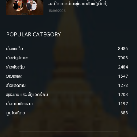
ລະເມີດ ອາດນໍາມາສູ່ຄວາມຂັດແຍ້ງອີກຄັ້ງ
18/06/2026
POPULAR CATEGORY
ຂ່າວພາຍ​ໃນ
8486
ຂ່າວຕ່າງປະເທດ
7003
ຂ່າວທ້ອງຖິ່ນ
2484
ນານາສາລະ
1547
ຂ່າວເຫດການ
1278
ສຸຂະພາບ ແລະ ສີ່ງແວດລ້ອມ
1203
ຂ່າວການພັດທະນາ
1197
ມູມໄອທີລາວ
683