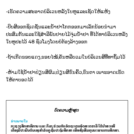
-ເຮັດ​ຄວາມ​ສະ​ອາດ​ບໍລິເວນ​ຫລັງ​ໃບ​ຫູ​ແລະ​ເຊັດ​ໃຫ້​ແຫ້ງ
-ບີບ​ສີ​ອອກ​ຊິ​ເດ​ຊັ່ນແລະ​ນ້ຳ​ຢາ​ໂກກ​ອອກ​ມາ​ເລັກນ້ອຍນຳ​ມາ​
ປະສົມ​ກັນແລະ​ໃຊ້​ສຳ​ລີ​ພັນ​ປາຍ​ໄມ້​ຈຸ່ມ​ນ້ຳ​ຢາ ທີ່​ໄດ້ທາ​ບໍລິເວນ​ຫລັງ​
ໃບ​ຫູ​ປະ​ໄວ້ 48 ຊົວໂມງໂດຍ​ບໍ່​ຕ້ອງ​ລ້າງ​ອອກ​
-ຖ້າ​ເກີດ​ຮອຍ​ແດງ,ຮອຍ​ໄໝ້,ຄັນຫລື​ບວມໃນ​ບໍລິເວນ​ສີ​ທີ່​ທາ​ຖິ້ມ​ໄວ້
-ຫ້າມ​ໃຊ້​ນ້ຳ​ຢາ​ປ່ຽນ​ສີ​ຜົມ,ປ່ຽນ​ສີ​ຂົນ​ຄິ້ວ,ຂົນ​ຕາ ເພາະ​ອາດ​ເຮັດ
ໃຫ້​ຕາບອດ​ໄດ້
ບົດຄວາມຫຼ້າສຸດ
ຂ່າວພາຍ​ໃນ
ກະຊວງສຶກສາທິການ ແລະ ກິລາ ຮ່ວມກັບລັດຖະບານອົດສະຕຣາລີ ໄດ້ນຳສະເໜີ
ເຄື່ອງມືປະເມີນຕົນເອງສຳລັບຄູຊັ້ນປະຖົມສຶກສາ ເພື່ອສົ່ງເສີມຄຸນນະພາບການສຶກສາ.