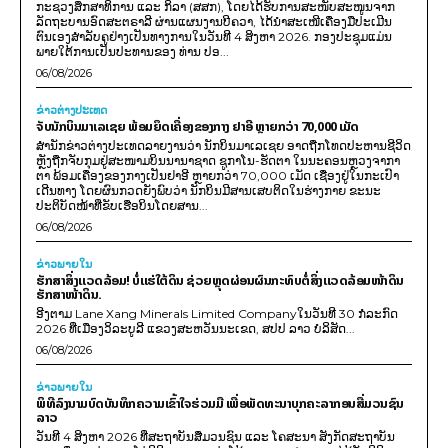
ກະຊວງສຶກສາທິການ ແລະ ກິລາ (ສສກ), ໂດຍໄດ້ຮັບການສະໜັບສະໜູນຈາກ
ລັດຖະບານອົດສະຕຣາລີ ຜ່ານແຜນງານບີຄວາ, ໄດ້ນຳສະເໜີເຄື່ອງມືປະເມີນ
ຕົນເອງສຳລັບຄູຢ່າງເປັນທາງການໃນວັນທີ 4 ສິງຫາ 2026. ກອງປະຊຸມແມ່ນ
ພາຍໃຕ້ການເປັນປະທານຂອງ ທ່ານ ປອ...
06/08/2026
ຂ່າວຕ່າງປະເທດ
ຈັບນັກບິນມາເລເຊຍ ພ້ອມຍຶດເຄື່ອງຂອງກາງ ຢາອີ ຫຼາຍກວ່າ 70,000 ເມັດ
ສຳນັກຂ່າວຕ່າງປະເທດລາຍງານວ່າ ນັກບິນມາເລເຊຍ ອາດຖືກໂທດປະຫານຊີວິດ
ຫຼັງຖືກຈັບກຸມຢູ່ສະໜາມບິນນານາຊາດ ຊູກາໂນ-ຮັດຕາ ໃນນະຄອນຫຼວງຈາກາ
ຕາ ພ້ອມເຄື່ອງຂອງກາງເປັນຢາອີ ຫຼາຍກວ່າ 70,000 ເມັດ ເຊື່ອງຢູ່ໃນກະເປົາ
ເດີນທາງ ໂດຍຜົນກວດຍັງພົບວ່າ ນັກບິນມີສານເສບຕິດໃນຮ່າງກາຍ ຂະນະ
ປະຕິບັດໜ້າທີ່ຂັບເຮືອບິນໂດຍສານ...
06/08/2026
ຂ່າວພາຍ​ໃນ
ຮັກສາສິ່ງແວດລ້ອມ! ບໍ່ແຮ່ໃຕ້ດິນ ຊ່ວຍຫຼຸດຜ່ອນຜົນກະທົບຕໍ່ສິ່ງແວດລ້ອມໜ້າດິນ
ຮັກສາໜ້າດິນ.
ອີງຕາມ Lane Xang Minerals Limited Companyໃນວັນທີ 30 ກໍລະກົດ
2026 ທີ່ເມືອງວິລະບູລີ ແຂວງສະຫວັນນະເຂດ, ສປປ ລາວ ບໍລິສັດ...
06/08/2026
ຂ່າວພາຍ​ໃນ
ພິທີລົງນາມບົດບັນທຶກຄວາມເຂົ້າໃຈຮ່ວມມື ເພື່ອພັດທະນາບຸກຄະລາກອນສື່ມວນຊົນ
ລາວ
ວັນທີ 4 ສິງຫາ 2026 ທີ່ສະຖາບັນສື່ມວນຊົນ ແລະ ໂຄສະນາ ສັງກັດສະຖາບັນ