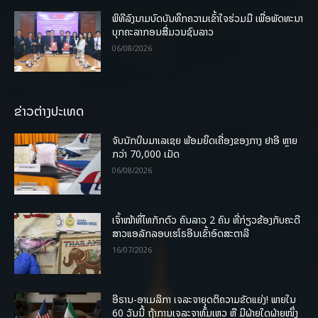
ພິທີລົງນາມບົດບັນທຶກຄວາມເຂົ້າໃຈຮ່ວມມື ເພື່ອພັດທະນາ
ບຸກຄະລາກອນສື່ມວນຊົນລາວ
06/08/2026
ຂ່າວຕ່າງປະເທດ
ຈັບນັກບິນມາເລເຊຍ ພ້ອມຍຶດເຄື່ອງຂອງກາງ ຢາອີ ຫຼາຍ
ກວ່າ 70,000 ເມັດ
06/08/2026
ເຈົ້າໜ້າທີ່ໄທກັກຕົວ ຄົນລາວ 2 ຄົນ ທີ່ກ່ຽວຂ້ອງກັບຄະດີ
ສາວແອລັກລອບເຮໂຣອີນເຂົ້າອົດສະຕາລີ
16/07/2026
ອີຣານ-ອາເມລິກາ ເຈລະຈາຍຸດຕິຄວາມຂັດແຍ່ງ! ພາຍໃນ
60 ວັນນີ້ ຖ້າການເຈລະຈາຫຼົ້ມເຫຼວ ຫຼື ມີຝ່າຍໃດຝ່າຍໜຶ່ງ