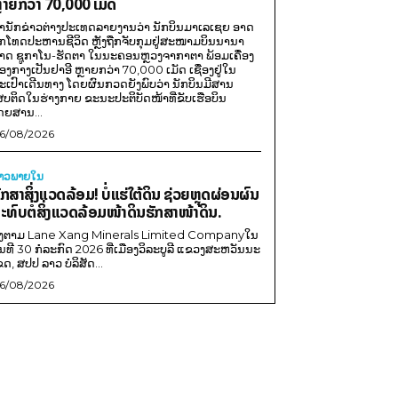
ຼາຍກວ່າ 70,000 ເມັດ
ຳນັກຂ່າວຕ່າງປະເທດລາຍງານວ່າ ນັກບິນມາເລເຊຍ ອາດ
ືກໂທດປະຫານຊີວິດ ຫຼັງຖືກຈັບກຸມຢູ່ສະໜາມບິນນານາ
າດ ຊູກາໂນ-ຮັດຕາ ໃນນະຄອນຫຼວງຈາກາຕາ ພ້ອມເຄື່ອງ
ອງກາງເປັນຢາອີ ຫຼາຍກວ່າ 70,000 ເມັດ ເຊື່ອງຢູ່ໃນ
ະເປົາເດີນທາງ ໂດຍຜົນກວດຍັງພົບວ່າ ນັກບິນມີສານ
ສບຕິດໃນຮ່າງກາຍ ຂະນະປະຕິບັດໜ້າທີ່ຂັບເຮືອບິນ
ດຍສານ...
6/08/2026
່າວພາຍ​ໃນ
ັກສາສິ່ງແວດລ້ອມ! ບໍ່ແຮ່ໃຕ້ດິນ ຊ່ວຍຫຼຸດຜ່ອນຜົນ
ະທົບຕໍ່ສິ່ງແວດລ້ອມໜ້າດິນຮັກສາໜ້າດິນ.
ີງຕາມ Lane Xang Minerals Limited Companyໃນ
ັນທີ 30 ກໍລະກົດ 2026 ທີ່ເມືອງວິລະບູລີ ແຂວງສະຫວັນນະ
ຂດ, ສປປ ລາວ ບໍລິສັດ...
6/08/2026