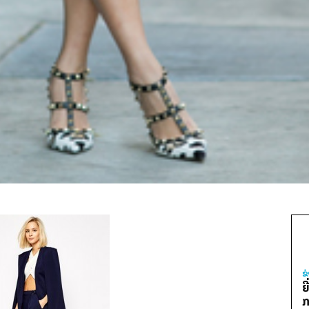
ຂ
ຍ
ກ