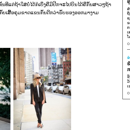
ຫ
ທັນທີແຕ່ຖ້າໃສ່ບໍ່ໄດ້ກໍເບິ່ງຄືມີປີກຈະໄປບິນໄດ້ຄືກັນສາວໆຖ້າ
ສ
ົ້າກັບເສື້ອຄຸມຂາດແຂນກັນດີກວ່າຮັບຮອງອອກມາງາມ
ຖ
ຊ
ຂ
ກ
ເ
ໂ
0
ຂ
ຮ
ກ
ອ
ວ
ເ
0