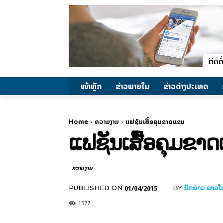
ໜ້າຫຼັກ
ຂ່າວພາຍ​ໃນ
ຂ່າວຕ່າງປະເທດ
Home
ຄວາມງາມ
ແຟຊັນເສື້ອຄຸມຂາດແຂນ
ແຟຊັນເສື້ອຄຸມຂາ
ຄວາມງາມ
01/04/2015
PUBLISHED ON
BY
ນັກຂ່າວ ລາວ
1577