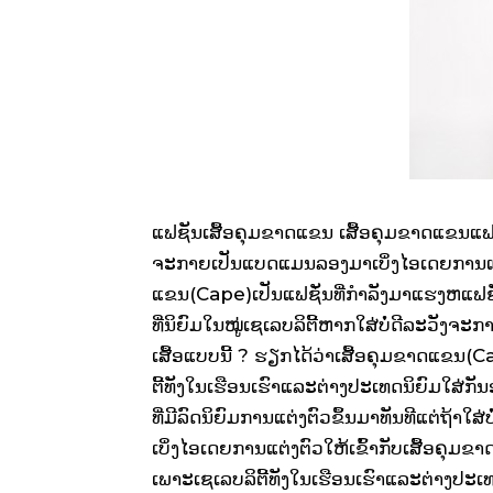
ແຟຊັນເສື້ອຄຸມຂາດແຂນ ເສື້ອຄຸມຂາດແຂນແຟຊັ່ນທ
ຈະກາຍເປັນແບດແມນລອງມາເບິ່ງໄອເດຍການແຕ່ງຕ
ແຂນ(Cape)ເປັນແຟຊັ່ນທີ່ກຳລັງມາແຮງຫແຟຊັ
ທີ່ນິຍົມໃນໝູ່ເຊເລບລິຕີ້ຫາກໃສ່ບໍ່ດີລະວັງຈ
ເສື້ອແບບນີ້ ? ຮຽກໄດ້ວ່າເສື້ອຄຸມຂາດແຂນ(
ຕີ້ທັງໃນເຮືອນເຮົາແລະຕ່າງປະເທດນິຍົມໃສ່ກັນອ
ທີ່ມີລົດນິຍົມການແຕ່ງຕົວຂຶ້ນມາທັນທີແຕ່ຖ້າໃສ່
ເບິ່ງໄອເດຍການແຕ່ງຕົວໃຫ້ເຂົ້າກັບເສື້ອຄຸ
ເພາະເຊເລບລິຕີ້ທັງໃນເຮືອນເຮົາແລະຕ່າງປະເທດ