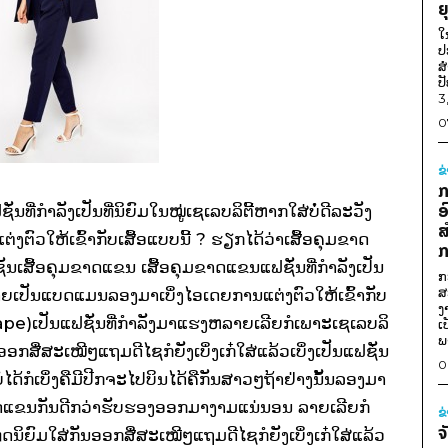
ຍ
ໃ
ປ
ສ
ປ
3
0
ຂ
ກ
ອ
ີ່ກຳລັງເປັນທີ່ນິຍົມໃນໝູ່ເຊເລບລິຕີ້ຫາກໃສ່ບໍ່ດີລະວັງ
ສ
ົວໃຫ້ເຂົ້າກັບເສື້ອແບບນີ້ ? ຮຽກໄດ້ວ່າເສື້ອຄຸມຂາດ
ກ
ນເສື້ອຄຸມຂາດແຂນ ເສື້ອຄຸມຂາດແຂນແຟຊັ່ນທີ່ກຳລັງເປັນ
ກ
ສ
ະກາຍເປັນແບດແມນລອງມາເບິ່ງໄອເດຍການແຕ່ງຕົວໃຫ້ເຂົ້າກັບ
ງ
Cape)ເປັນແຟຊັ່ນທີ່ກຳລັງມາແຮງຫລາຍເລີຍກໍເພາະເຊເລບລິ
ເ
ພ
ອກສື່ສະເໝີໆແຖມດີໄຊກໍຍັງເບິ່ງເກ໋ໃສ່ແລ້ວເບິ່ງເປັນແຟຊັ່ນ
0
ບໍ່ໄດ້ກໍເບິ່ງຄືມີປີກຈະໄປບິນໄດ້ຄືກັນສາວໆຖ້າຢ່າງນັ້ນລອງມາ
ມຂາດແຂນກັນດີກວ່າຮັບຮອງອອກມາງາມແນ່ນອນ ລາຍເລີຍກໍ
ຂ
ຈ
ນິຍົມໃສ່ກັນອອກສື່ສະເໝີໆແຖມດີໄຊກໍຍັງເບິ່ງເກ໋ໃສ່ແລ້ວ