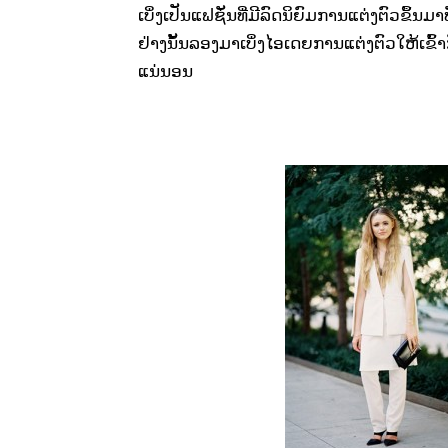
ເບິ່ງເປັນແຟຊັ່ນທີ່ມີລົດນິຍົມການແຕ່ງຕົວຂຶ້ນມາ
ຢ່າງນັ້ນລອງມາເບິ່ງໄອເດຍການແຕ່ງຕົວໃຫ້ເຂ
ແນ່ນອນ