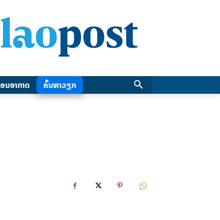
ອນອາກາດ
ຄົ້ນຫາວຽກ