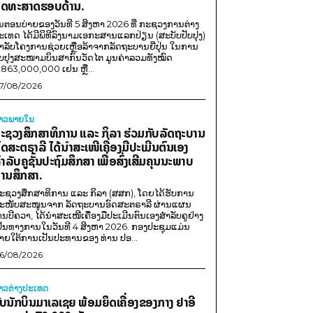
ຸດທະສາດຮອບດ້ານ.
ນຕອນບ່າຍຂອງວັນທີ 5 ສິງຫາ 2026 ທີ່ ກະຊວງການຕ່າງ
ະເທດ ໄດ້ມີພິທີລົງນາມເອກະສານແລກປ່ຽນ (ສະບັບປັບປຸງ)
ໍາລັບໂຄງການຊ່ວຍເຫຼືອລ້າຈາກລັດຖະບານຍີ່ປຸ່ນ ໃນການ
ັບປຸງສະໜາມບິນສາກົນວັດໄຕ ມູນຄ່າລວມທັງໝົດ
,863,000,000 ເຢນ ຫຼື...
7/08/2026
່າວພາຍ​ໃນ
ະຊວງສຶກສາທິການ ແລະ ກິລາ ຮ່ວມກັບລັດຖະບານ
ົດສະຕຣາລີ ໄດ້ນຳສະເໜີເຄື່ອງມືປະເມີນຕົນເອງ
ຳລັບຄູຊັ້ນປະຖົມສຶກສາ ເພື່ອສົ່ງເສີມຄຸນນະພາບ
ານສຶກສາ.
ະຊວງສຶກສາທິການ ແລະ ກິລາ (ສສກ), ໂດຍໄດ້ຮັບການ
ະໜັບສະໜູນຈາກ ລັດຖະບານອົດສະຕຣາລີ ຜ່ານແຜນ
ານບີຄວາ, ໄດ້ນຳສະເໜີເຄື່ອງມືປະເມີນຕົນເອງສຳລັບຄູຢ່າງ
ປັນທາງການໃນວັນທີ 4 ສິງຫາ 2026. ກອງປະຊຸມແມ່ນ
າຍໃຕ້ການເປັນປະທານຂອງ ທ່ານ ປອ...
6/08/2026
່າວຕ່າງປະເທດ
ັບນັກບິນມາເລເຊຍ ພ້ອມຍຶດເຄື່ອງຂອງກາງ ຢາອີ