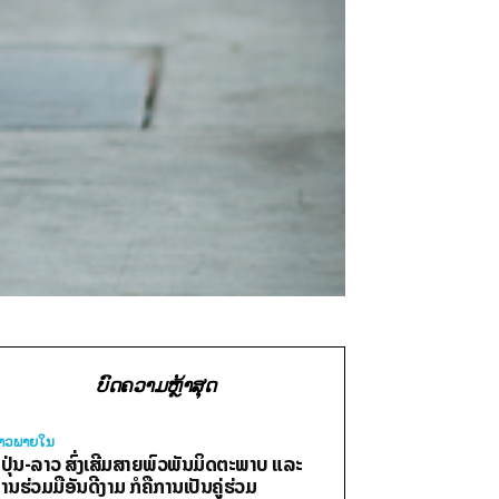
ບົດຄວາມຫຼ້າສຸດ
່າວພາຍ​ໃນ
ີ່ປຸ່ນ-ລາວ ສົ່ງເສີມສາຍພົວພັນມິດຕະພາບ ແລະ
ານຮ່ວມມືອັນດີງາມ ກໍຄືການເປັນຄູ່ຮ່ວມ