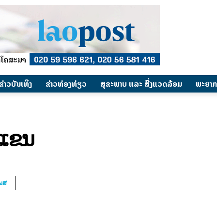
​ຂ່າວບັນເທິງ
​ຂ່າວທ່ອງທ່ຽວ
ສຸຂະພາບ ແລະ ສີ່ງແວດລ້ອມ
ພະຍາກ
ດແຂນ
ໂພສ