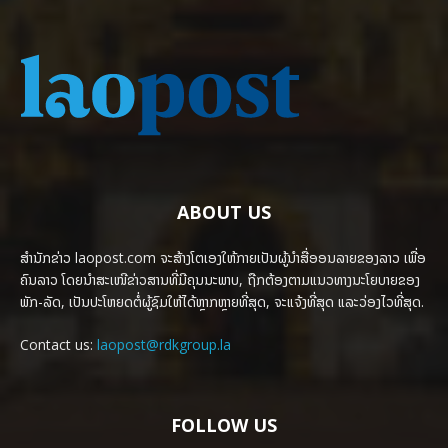
ABOUT US
ສຳນັກຂ່າວ laopost.com ຈະສ້າງໂຕເອງໃຫ້ກາຍເປັນຜູ້ນຳສື່ອອນລາຍຂອງລາວ ເພື່ອ
ຄົນລາວ ໂດຍນຳສະເໜີຂ່າວສານທີ່ມີຄຸນນະພາບ, ຖືກຕ້ອງຕາມແນວທາງນະໂຍບາຍຂອງ
ພັກ-ລັດ, ເປັນປະໂຫຍດຕໍ່ຜູ້ຊົມໃຫ້ໄດ້ຫຼາກຫຼາຍທີ່ສຸດ, ຈະແຈ້ງທີ່ສຸດ ແລະວ່ອງໄວທີ່ສຸດ.
Contact us:
laopost@rdkgroup.la
FOLLOW US