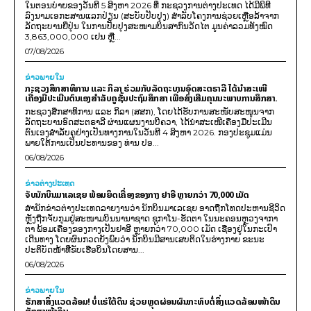
ໃນຕອນບ່າຍຂອງວັນທີ 5 ສິງຫາ 2026 ທີ່ ກະຊວງການຕ່າງປະເທດ ໄດ້ມີພິທີ
ລົງນາມເອກະສານແລກປ່ຽນ (ສະບັບປັບປຸງ) ສໍາລັບໂຄງການຊ່ວຍເຫຼືອລ້າຈາກ
ລັດຖະບານຍີ່ປຸ່ນ ໃນການປັບປຸງສະໜາມບິນສາກົນວັດໄຕ ມູນຄ່າລວມທັງໝົດ
3,863,000,000 ເຢນ ຫຼື...
07/08/2026
ຂ່າວພາຍ​ໃນ
ກະຊວງສຶກສາທິການ ແລະ ກິລາ ຮ່ວມກັບລັດຖະບານອົດສະຕຣາລີ ໄດ້ນຳສະເໜີ
ເຄື່ອງມືປະເມີນຕົນເອງສຳລັບຄູຊັ້ນປະຖົມສຶກສາ ເພື່ອສົ່ງເສີມຄຸນນະພາບການສຶກສາ.
ກະຊວງສຶກສາທິການ ແລະ ກິລາ (ສສກ), ໂດຍໄດ້ຮັບການສະໜັບສະໜູນຈາກ
ລັດຖະບານອົດສະຕຣາລີ ຜ່ານແຜນງານບີຄວາ, ໄດ້ນຳສະເໜີເຄື່ອງມືປະເມີນ
ຕົນເອງສຳລັບຄູຢ່າງເປັນທາງການໃນວັນທີ 4 ສິງຫາ 2026. ກອງປະຊຸມແມ່ນ
ພາຍໃຕ້ການເປັນປະທານຂອງ ທ່ານ ປອ...
06/08/2026
ຂ່າວຕ່າງປະເທດ
ຈັບນັກບິນມາເລເຊຍ ພ້ອມຍຶດເຄື່ອງຂອງກາງ ຢາອີ ຫຼາຍກວ່າ 70,000 ເມັດ
ສຳນັກຂ່າວຕ່າງປະເທດລາຍງານວ່າ ນັກບິນມາເລເຊຍ ອາດຖືກໂທດປະຫານຊີວິດ
ຫຼັງຖືກຈັບກຸມຢູ່ສະໜາມບິນນານາຊາດ ຊູກາໂນ-ຮັດຕາ ໃນນະຄອນຫຼວງຈາກາ
ຕາ ພ້ອມເຄື່ອງຂອງກາງເປັນຢາອີ ຫຼາຍກວ່າ 70,000 ເມັດ ເຊື່ອງຢູ່ໃນກະເປົາ
ເດີນທາງ ໂດຍຜົນກວດຍັງພົບວ່າ ນັກບິນມີສານເສບຕິດໃນຮ່າງກາຍ ຂະນະ
ປະຕິບັດໜ້າທີ່ຂັບເຮືອບິນໂດຍສານ...
06/08/2026
ຂ່າວພາຍ​ໃນ
ຮັກສາສິ່ງແວດລ້ອມ! ບໍ່ແຮ່ໃຕ້ດິນ ຊ່ວຍຫຼຸດຜ່ອນຜົນກະທົບຕໍ່ສິ່ງແວດລ້ອມໜ້າດິນ