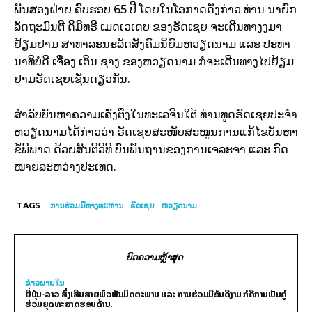
ພັນ​ສອງ​ຝ່າຍ ຄົບ​ຮອບ 65 ປີ ໂດຍ​ໃນ​ໂອ​ກາດ​ດັ່ງ​ກ່າວ ທ່ານ ນາ​ຍົກ​
ລັດ​ຖະ​ມົນ​ຕີ ດິ​ມິ​ທ​ຣີ ເມດ​ເວ​ເດບ ຂອງ​ຣັດ​ເຊຍ ຈະ​ເດີນ​ທາງງ​ມາ​
ຢ້ຽມ​ຢາມ ສາ​ທາ​ລະ​ນະ​ລັດ​ສັງ​ຄົມ​ນິ​ຍົມ​ຫວຽດ​ນາມ ແລະ ປະ​ທາ​
ນາ​ທິ​ບໍ​ດີ ເຈື່ອງ ເຕິນ ຊາງ ຂອງ​ຫວຽດ​ນາມ ກໍ​ຈະ​ເດີນ​ທາງ​ໄປ​ຢ້ຽມ​
ຢາມ​ຣັດ​ເຊຍ​ເຊັ່ນ​ດຽວ​ກັນ.
ສຳ​ລັບ​ບັນ​ຫາ​ຄວາມ​ເຄັ່ງ​ຕຶງ​ໃນ​ທະ​ເລ​ຈີນ​ໃຕ້ ທ່ານທູດ​ຣັດ​ເຊຍ​ປະ​ຈຳ​
ຫວຽດ​ນາມ​ໄດ້​ກ່າວ​ວ່າ ຣັດ​ເຊຍ​ສະ​ໜັບ​ສະ​ໜູນ​ການ​ແກ້​ໄຂ​ບັນ​ຫາ​
ຂໍ້​ພິ​ພາດ ດ້ວຍ​ສັນ​ຕິ​ວິ​ທີ ບົນ​ພື້ນ​ຖານ​ຂອງ​ການ​ເຈ​ລະ​ຈາ ແລະ ກົດ​
ໝາຍ​ລ​ະ​ຫວ່າງ​ປະ​ເທດ.
TAGS
ການ​ຮ່ວມ​ມື​ທາງ​ທະ​ຫານ
ຣັດ​ເຊຍ
ຫວຽດ​ນາມ
ບົດຄວາມຫຼ້າສຸດ
ຂ່າວພາຍ​ໃນ
ຍີ່ປຸ່ນ-ລາວ ສົ່ງເສີມສາຍພົວພັນມິດຕະພາບ ແລະ ການຮ່ວມມືອັນດີງາມ ກໍຄືການເປັນຄູ່
ຮ່ວມຍຸດທະສາດຮອບດ້ານ.