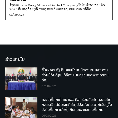
ຮັກສາໜ້າດິນ.
ອີງຕາມ Lane Xang Minerals Limited Companyໃນວັນທີ 30 ກໍລະກົດ
2026 ທີ່ເມືອງວິລະບູລີ ແຂວງສະຫວັນນະເຂດ, ສປປ ລາວ ບໍລິສັດ...
06/08/2026
ຂ່າວພາຍໃນ
ຍີ່ປຸ່ນ-ລາວ ສົ່ງເສີມສາຍພົວພັນມິດຕະພາບ ແລະ ການ
ຮ່ວມມືອັນດີງາມ ກໍຄືການເປັນຄູ່ຮ່ວມຍຸດທະສາດຮອບ
ດ້ານ.
07/08/2026
ກະຊວງສຶກສາທິການ ແລະ ກິລາ ຮ່ວມກັບລັດຖະບານອົດ
ສະຕຣາລີ ໄດ້ນຳສະເໜີເຄື່ອງມືປະເມີນຕົນເອງສຳລັບຄູຊັ້ນ
ປະຖົມສຶກສາ ເພື່ອສົ່ງເສີມຄຸນນະພາບການສຶກສາ.
06/08/2026