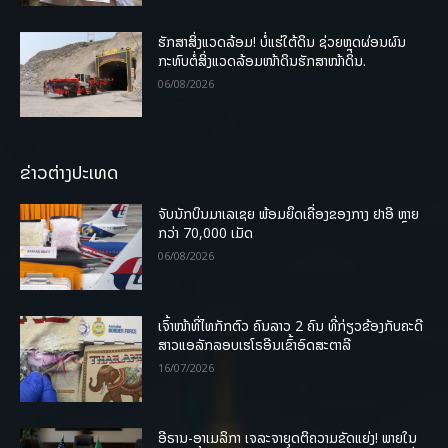
ຮັກສາສິ່ງແວດລ້ອມ! ບໍ່ແຮ່ໃຕ້ດິນ ຊ່ວຍຫຼຸດຜ່ອນຜົນ
ກະທົບຕໍ່ສິ່ງແວດລ້ອມໜ້າດິນຮັກສາໜ້າດິນ.
06/08/2026
ຂ່າວຕ່າງປະເທດ
ຈັບນັກບິນມາເລເຊຍ ພ້ອມຍຶດເຄື່ອງຂອງກາງ ຢາອີ ຫຼາຍ
ກວ່າ 70,000 ເມັດ
06/08/2026
ເຈົ້າໜ້າທີ່ໄທກັກຕົວ ຄົນລາວ 2 ຄົນ ທີ່ກ່ຽວຂ້ອງກັບຄະດີ
ສາວແອລັກລອບເຮໂຣອີນເຂົ້າອົດສະຕາລີ
16/07/2026
ອີຣານ-ອາເມລິກາ ເຈລະຈາຍຸດຕິຄວາມຂັດແຍ່ງ! ພາຍໃນ