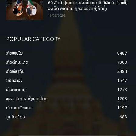
60 ວັນນີ້ ຖ້າການເຈລະຈາຫຼົ້ມເຫຼວ ຫຼື ມີຝ່າຍໃດຝ່າຍໜຶ່ງ
ລະເມີດ ອາດນໍາມາສູ່ຄວາມຂັດແຍ້ງອີກຄັ້ງ
18/06/2026
POPULAR CATEGORY
ຂ່າວພາຍ​ໃນ
8487
ຂ່າວຕ່າງປະເທດ
7003
ຂ່າວທ້ອງຖິ່ນ
2484
ນານາສາລະ
1547
ຂ່າວເຫດການ
1278
ສຸຂະພາບ ແລະ ສີ່ງແວດລ້ອມ
1203
ຂ່າວການພັດທະນາ
1197
ມູມໄອທີລາວ
683