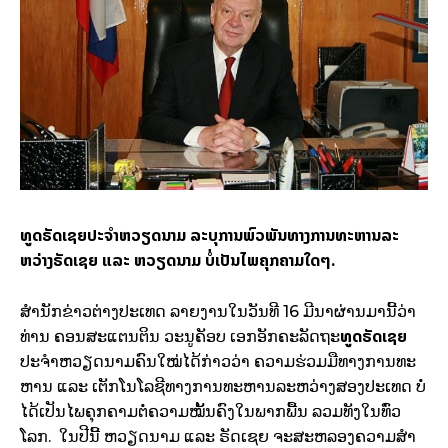
ທູດ​ຣັດ​ເຊຍ​ປະ​ຈຳ​ຫວຽດ​ນາມ ລະ​ບຸ​ການ​ພົວ​ພັນ​ທາງ​ການ​ທະ​ຫານ​ລະ​
ຫວ່າງ​ຣັດ​ເຊຍ ແລະ ຫວຽດ​ນາມ ບໍ່​ເປັນ​ໄພ​ຄຸກ​ຄາມ​ໃດ​ໆ.
ສຳ​ນັກ​ຂ່າວ​ຕ່າງ​ປະ​ເທດ ລາຍ​ງານ​ໃນ​ວັນ​ທີ 16 ມີ​ນາ​ຜ່ານ​ມາ​ນີ້​ວ່າ
ທູດ​ຣັດ​ເຊຍ
ທ່ານ ຄອນ​ສະ​ແຕນ​ຕິນ ວະ​ນູ​ຄ​ັອບ ເອກ​ອັກ​ຄະ​ລັດ​ຖະ​
ປະ​ຈຳ​ຫວຽດ​ນາມ​ຄົນ​ໃໝ່​ໄດ້​ກ່າວ​ວ່າ ຄວາມ​ຮ່ວມ​ມື​ທາງ​ການ​ທະ​
ຫານ ແລະ ເຕັກ​ໂນ​ໂລ​ຊີ​ທາງ​ການ​ທະ​ຫານ​ລະ​ຫວ່າງ​ສອງ​ປະ​ເທດ ບໍ່​
ໄດ້​ເປັນ​ໄພ​ຄຸກ​ຄາມ​ຕ​ໍ່​ຄວາມ​ໝັ້ນ​ຄົງ​ໃນ​ພາກ​ພື້ນ ລວມ​ທັງ​ໃນ​ທົ່ວ​
ໂລກ. ໃນ​ປີ​ນີ້ ຫວຽດ​ນາມ ແລະ​ ຣັດ​ເຊຍ ຈະ​ສະ​ຫລອງ​ຄວາມ​ສຳ​