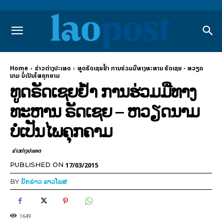
Home
ຂ່າວຕ່າງປະເທດ
ທູດ​ຣັດ​ເຊຍ​ຢ້ຳ ການ​ຮ່ວມ​ມື​ທາງ​ທະ​ຫານ ຣັດ​ເຊຍ - ຫວຽດ​
ນາມ ບໍ່​ເປັນ​ໄພ​ຄຸກ​ຄາມ
ທູດ​ຣັດ​ເຊຍ​ຢ້ຳ ການ​ຮ່ວມ​ມື​ທາງ​
ທະ​ຫານ ຣັດ​ເຊຍ – ຫວຽດ​ນາມ
ບໍ່​ເປັນ​ໄພ​ຄຸກ​ຄາມ
ຂ່າວຕ່າງປະເທດ
17/03/2015
PUBLISHED ON
BY
ນັກຂ່າວ ລາວໂພສ
1649