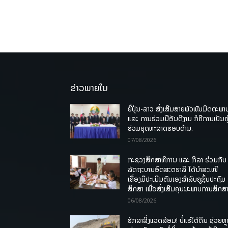
ຂ່າວພາຍໃນ
ຍີ່ປຸ່ນ-ລາວ ສົ່ງເສີມສາຍພົວພັນມິດຕະພາ
ແລະ ການຮ່ວມມືອັນດີງາມ ກໍຄືການເປັນຄູ
ຮ່ວມຍຸດທະສາດຮອບດ້ານ.
07/08/2026
ກະຊວງສຶກສາທິການ ແລະ ກິລາ ຮ່ວມກັບ
ລັດຖະບານອົດສະຕຣາລີ ໄດ້ນຳສະເໜີ
ເຄື່ອງມືປະເມີນຕົນເອງສຳລັບຄູຊັ້ນປະຖົມ
ສຶກສາ ເພື່ອສົ່ງເສີມຄຸນນະພາບການສຶກສາ
06/08/2026
ຮັກສາສິ່ງແວດລ້ອມ! ບໍ່ແຮ່ໃຕ້ດິນ ຊ່ວຍຫຼ