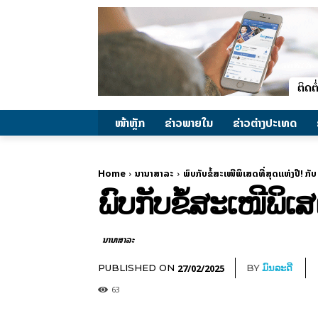
ໜ້າຫຼັກ
ຂ່າວພາຍ​ໃນ
ຂ່າວຕ່າງປະເທດ
Home
ນານາສາລະ
ພົບກັບຂໍ້ສະເໜີພິເສດທີ່ສຸດແຫ່ງປີ
ພົບກັບຂໍ້ສະເໜີພິ
ນານາສາລະ
27/02/2025
PUBLISHED ON
BY
ມົນລະດີ
63