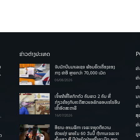
ຂ່າວຕ່າງປະເທດ
P
ບ
ຈັບນັກບິນມາເລເຊຍ ພ້ອມຍຶດເຄື່ອງຂອງ
ຂ່
່
ກາງ ຢາອີ ຫຼາຍກວ່າ 70,000 ເມັດ
ຂ່
06/08/2026
ຂ່
ເຈົ້າໜ້າທີ່ໄທກັກຕົວ ຄົນລາວ 2 ຄົນ ທີ່
ນາ
ກ່ຽວຂ້ອງກັບຄະດີສາວແອລັກລອບເຮໂຣອີນ
ຂ່
ເຂົ້າອົດສະຕາລີ
ສຸ
.
16/07/2026
ຂ່
ອີຣານ-ອາເມລິກາ ເຈລະຈາຍຸດຕິຄວາມ
ຂັດແຍ່ງ! ພາຍໃນ 60 ວັນນີ້ ຖ້າການເຈລະຈາ
ມູ
ຸດ
ຫຼົ້ມເຫຼວ ຫຼື ມີຝ່າຍໃດຝ່າຍໜຶ່ງລະເມີດ ອາດ