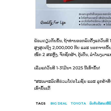
ພ້ອມດຽວກັນນັ້ນ, ຖ້າທ່ານອອກລົດຕັ້ງແຕ່ວັນທີ 
ສູງສຸດເຖິງ 2,000,000 ກີບ ແລະ ນອກຈາກນັ້
ໜັກ 2 ສະຫຼຶງ, ຈັກຊັກຜ້າ, ຕູ້ເຢັນ, ລຳໂພງມ
ເລີ່ມແຕ່ວັນທີ 1-31ມີນາ 2025 ນີ້ເທົ່ານັ້ນ!
*ສະເພາະລົດທີ່ຮ່ວມໂປຣໂມຊັນ ແລະ ລູກຄ້າທ
ເທົ່ານັ້ນເດີ້
TAGS
BIG DEAL
TOYOTA
ພົບກັບຂໍ້ສະເໜີພ