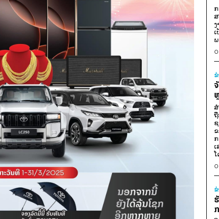
ກ
ສ
ງ
ເ
ພ
0
ຂ
ຈ
ຫ
ສ
ຖ
ຊ
ຂ
ກ
ເ
ໂ
0
ຂ
ຮ
ກ