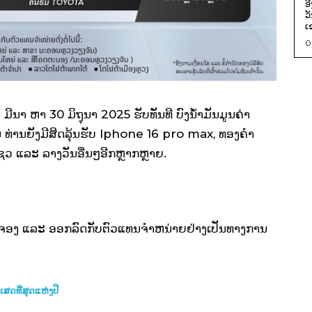
ອ
ວ
ເ
0
1 ມີນາ ຫາ 30 ມິຖຸນາ 2025 ຮັບທັນທີ ບົງນ້ຳມັນມູນຄ່າ
ນ ທ່ານຍັງມີສິດລຸ້ນຮັບ Iphone 16 pro max, ທອງຄຳ
າແຊວ ແລະ ລາງວັນອື່ນໆອີກຫຼາກຫຼາຍ.
ີ່ຈອງ ແລະ ອອກລົດກັບຕົວແທນຈຳຫນ່າຍຢ່າງເປັນທາງການ
ິເສດທີ່ສຸດແຫ່ງປີ