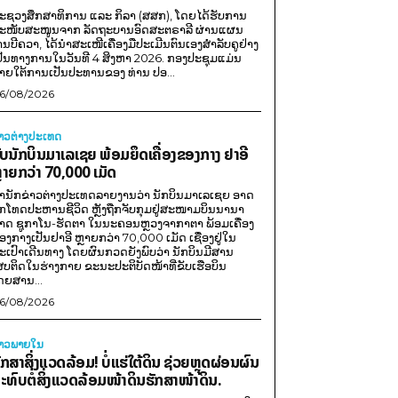
ະຊວງສຶກສາທິການ ແລະ ກິລາ (ສສກ), ໂດຍໄດ້ຮັບການ
ະໜັບສະໜູນຈາກ ລັດຖະບານອົດສະຕຣາລີ ຜ່ານແຜນ
ານບີຄວາ, ໄດ້ນຳສະເໜີເຄື່ອງມືປະເມີນຕົນເອງສຳລັບຄູຢ່າງ
ປັນທາງການໃນວັນທີ 4 ສິງຫາ 2026. ກອງປະຊຸມແມ່ນ
າຍໃຕ້ການເປັນປະທານຂອງ ທ່ານ ປອ...
6/08/2026
່າວຕ່າງປະເທດ
ັບນັກບິນມາເລເຊຍ ພ້ອມຍຶດເຄື່ອງຂອງກາງ ຢາອີ
ຼາຍກວ່າ 70,000 ເມັດ
ຳນັກຂ່າວຕ່າງປະເທດລາຍງານວ່າ ນັກບິນມາເລເຊຍ ອາດ
ືກໂທດປະຫານຊີວິດ ຫຼັງຖືກຈັບກຸມຢູ່ສະໜາມບິນນານາ
າດ ຊູກາໂນ-ຮັດຕາ ໃນນະຄອນຫຼວງຈາກາຕາ ພ້ອມເຄື່ອງ
ອງກາງເປັນຢາອີ ຫຼາຍກວ່າ 70,000 ເມັດ ເຊື່ອງຢູ່ໃນ
ະເປົາເດີນທາງ ໂດຍຜົນກວດຍັງພົບວ່າ ນັກບິນມີສານ
ສບຕິດໃນຮ່າງກາຍ ຂະນະປະຕິບັດໜ້າທີ່ຂັບເຮືອບິນ
ດຍສານ...
6/08/2026
່າວພາຍ​ໃນ
ັກສາສິ່ງແວດລ້ອມ! ບໍ່ແຮ່ໃຕ້ດິນ ຊ່ວຍຫຼຸດຜ່ອນຜົນ
ະທົບຕໍ່ສິ່ງແວດລ້ອມໜ້າດິນຮັກສາໜ້າດິນ.