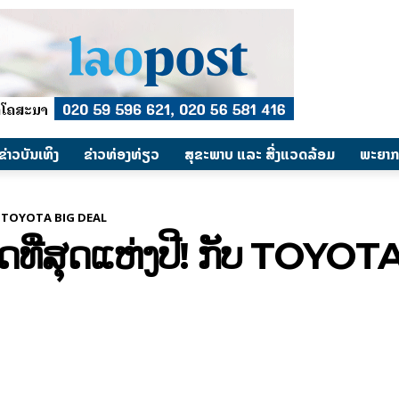
​ຂ່າວບັນເທິງ
​ຂ່າວທ່ອງທ່ຽວ
ສຸຂະພາບ ແລະ ສີ່ງແວດລ້ອມ
ພະຍາກ
! ກັບ TOYOTA BIG DEAL
ເສດທີ່ສຸດແຫ່ງປີ! ກັບ TOY