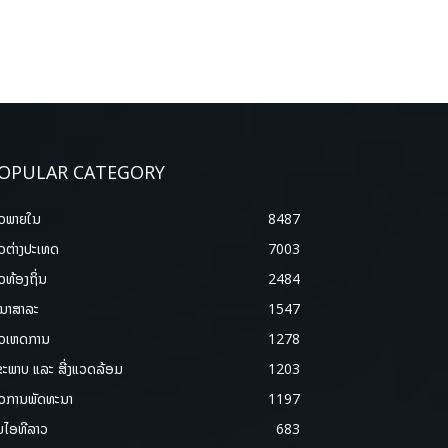
OPULAR CATEGORY
າວພາຍ​ໃນ
8487
າວຕ່າງປະເທດ
7003
າວທ້ອງຖິ່ນ
2484
ນາສາລະ
1547
າວເຫດການ
1278
ຂະພາບ ແລະ ສີ່ງແວດລ້ອມ
1203
າວການພັດທະນາ
1197
ມໄອທີລາວ
683