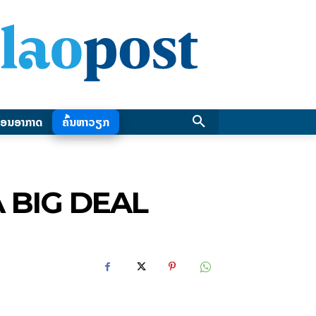
ອນອາກາດ
ຄົ້ນຫາວຽກ
OTA BIG DEAL