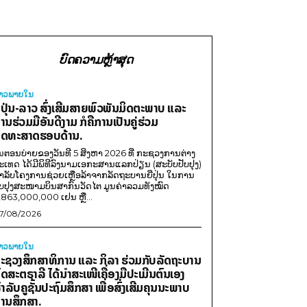
ບົດຄວາມຫຼ້າສຸດ
່າວພາຍ​ໃນ
ີ່ປຸ່ນ-ລາວ ສົ່ງເສີມສາຍພົວພັນມິດຕະພາບ ແລະ
ານຮ່ວມມືອັນດີງາມ ກໍຄືການເປັນຄູ່ຮ່ວມ
ຸດທະສາດຮອບດ້ານ.
ນຕອນບ່າຍຂອງວັນທີ 5 ສິງຫາ 2026 ທີ່ ກະຊວງການຕ່າງ
ະເທດ ໄດ້ມີພິທີລົງນາມເອກະສານແລກປ່ຽນ (ສະບັບປັບປຸງ)
ໍາລັບໂຄງການຊ່ວຍເຫຼືອລ້າຈາກລັດຖະບານຍີ່ປຸ່ນ ໃນການ
ັບປຸງສະໜາມບິນສາກົນວັດໄຕ ມູນຄ່າລວມທັງໝົດ
,863,000,000 ເຢນ ຫຼື...
7/08/2026
່າວພາຍ​ໃນ
ະຊວງສຶກສາທິການ ແລະ ກິລາ ຮ່ວມກັບລັດຖະບານ
ົດສະຕຣາລີ ໄດ້ນຳສະເໜີເຄື່ອງມືປະເມີນຕົນເອງ
ຳລັບຄູຊັ້ນປະຖົມສຶກສາ ເພື່ອສົ່ງເສີມຄຸນນະພາບ
ານສຶກສາ.