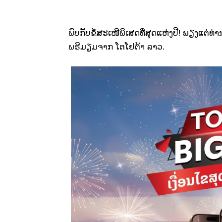
ພົບກັບຂໍ້ສະເໜີພິເສດທີ່ສຸດແຫ່ງປີ! ພຽງແຕ່ທ
ພຣີມຽມຈາກ ໂຕໂຢຕ້າ ລາວ.