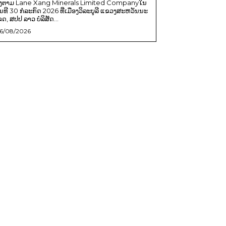
ີງຕາມ Lane Xang Minerals Limited Companyໃນ
ັນທີ 30 ກໍລະກົດ 2026 ທີ່ເມືອງວິລະບູລີ ແຂວງສະຫວັນນະ
ຂດ, ສປປ ລາວ ບໍລິສັດ...
6/08/2026