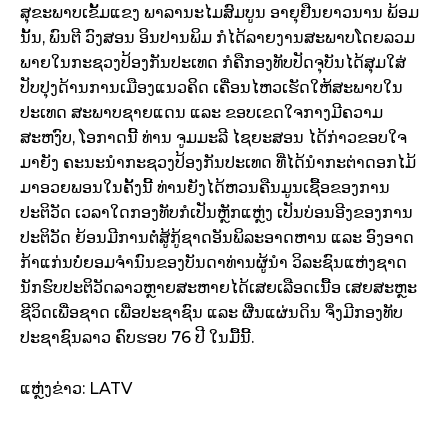
ສຸຂະພາບເຂັ້ມແຂງ ພາລານະໄມສົມບູນ ອາຍຸຢືນຍາວນານ ພ້ອມ
ນັ້ນ, ພົນຕີ ວົງສອນ ອິນປານພິມ ກໍໄດ້ລາຍງານສະພາບໂດຍລວມ
ພາຍໃນກະຊວງປ້ອງກັນປະເທດ ກໍຄືກອງທັບປັດຈຸບັນໄດ້ສຸມໃສ່
ປັບປຸງດ້ານການເມືອງແນວຄິດ ເຄື່ອນໄຫວເຮັດໃຫ້ສະພາບໃນ
ປະເທດ ສະພາບຊາຍແດນ ແລະ ຂອບເຂດໃຈກາງມີຄວາມ
ສະຫງົບ, ໂອກາດນີ້ ທ່ານ ຈູມມະລີ ໄຊຍະສອນ ໄດ້ກ່າວຂອບໃຈ
ມາຍັງ ຄະນະນຳກະຊວງປ້ອງກັນປະເທດ ທີ່ໄດ້ນຳກະຕ່າດອກໄມ້
ມາອວຍພອນໃນຄັ້ງນີ້ ທ່ານຍັງໄດ້ຫວນຄືນມູນເຊື້ອຂອງການ
ປະຕິວັດ ເວລາໃດກອງທັບກໍເປັນຫຼັກແຫຼ່ງ ເປັນບ່ອນອີງຂອງການ
ປະຕິວັດ ຍ້ອນມີການຕໍ່ສູ້ກູ້ຊາດອັນພິລະອາດຫານ ແລະ ອົງອາດ
ກ້າແກ່ນບໍ່ຍອມຈຳນົນຂອງບັນດາທ່ານຜູ້ນຳ ວິລະຊົນແຫ່ງຊາດ
ນັກຮົບປະຕິວັດລາວຫຼາຍສະຫາຍໄດ້ເສຍເລືອດເນື້ອ ເສຍສະຫຼະ
ຊີວິດເພື່ອຊາດ ເພື່ອປະຊາຊົນ ແລະ ຜື່ນແຜ່ນດິນ ຈຶ່ງມີກອງທັບ
ປະຊາຊົນລາວ ຄົບຮອບ 76 ປີ ໃນມື້ນີ້.
ແຫຼ່ງຂ່າວ: LATV