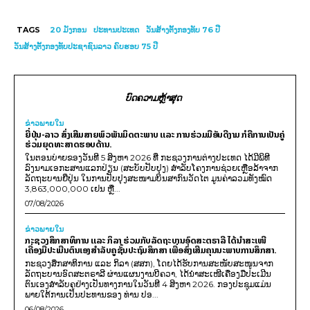
TAGS
20 ມັງ​ກອນ
ປະທານປະເທດ​
ວັນສ້າງຕັ້ງກອງທັບ 76 ປີ
ວັນສ້າງຕັ້ງກອງທັບປະຊາຊົນລາວ ຄົບຮອບ 75 ປີ
ບົດຄວາມຫຼ້າສຸດ
ຂ່າວພາຍ​ໃນ
ຍີ່ປຸ່ນ-ລາວ ສົ່ງເສີມສາຍພົວພັນມິດຕະພາບ ແລະ ການຮ່ວມມືອັນດີງາມ ກໍຄືການເປັນຄູ່
ຮ່ວມຍຸດທະສາດຮອບດ້ານ.
ໃນຕອນບ່າຍຂອງວັນທີ 5 ສິງຫາ 2026 ທີ່ ກະຊວງການຕ່າງປະເທດ ໄດ້ມີພິທີ
ລົງນາມເອກະສານແລກປ່ຽນ (ສະບັບປັບປຸງ) ສໍາລັບໂຄງການຊ່ວຍເຫຼືອລ້າຈາກ
ລັດຖະບານຍີ່ປຸ່ນ ໃນການປັບປຸງສະໜາມບິນສາກົນວັດໄຕ ມູນຄ່າລວມທັງໝົດ
3,863,000,000 ເຢນ ຫຼື...
07/08/2026
ຂ່າວພາຍ​ໃນ
ກະຊວງສຶກສາທິການ ແລະ ກິລາ ຮ່ວມກັບລັດຖະບານອົດສະຕຣາລີ ໄດ້ນຳສະເໜີ
ເຄື່ອງມືປະເມີນຕົນເອງສຳລັບຄູຊັ້ນປະຖົມສຶກສາ ເພື່ອສົ່ງເສີມຄຸນນະພາບການສຶກສາ.
ກະຊວງສຶກສາທິການ ແລະ ກິລາ (ສສກ), ໂດຍໄດ້ຮັບການສະໜັບສະໜູນຈາກ
ລັດຖະບານອົດສະຕຣາລີ ຜ່ານແຜນງານບີຄວາ, ໄດ້ນຳສະເໜີເຄື່ອງມືປະເມີນ
ຕົນເອງສຳລັບຄູຢ່າງເປັນທາງການໃນວັນທີ 4 ສິງຫາ 2026. ກອງປະຊຸມແມ່ນ
ພາຍໃຕ້ການເປັນປະທານຂອງ ທ່ານ ປອ...
06/08/2026