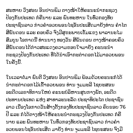
ສະຫາຍ ວົງສອນ ອິນປານພິມ ຕາງໜ້າໃຫ້ຄະນະນຳກະຊວງ
ປ້ອງກັນປະເທດ ກໍຄືນາຍ ແລະ ພົນທະຫານ ໃນທົ່ວກອງທັບ
ປະຊາຊົນລາວ ກ່າວຄຳອວຍພອນໄຊອັນປະເສີດມາຍັງທ່ານ ຄຳໄຕ
ສີພັນດອນ ແລະ ຄອບຄົວ ຈົງມີສຸຂະພາບເຂັ້ມແຂງ ພາລານະໄມ
ສົມບູນ ໂອກາດນີ້ ທ່ານນາງ ທອງວັນ ສີພັນດອນ ຕາງໜ້າຄອບຄົວ
ສີພັນດອນໄດ້ກ່າວສະແດງຄວາມຂອບໃຈມາຍັງ ຄະນະນຳ
ກະຊວງປ້ອງກັນປະເທດ ທີ່ໄດ້ນຳເອົາກະຕ່າດອກໄມ້ມາອວຍພອນ
ໃນຄັ້ງນີ້.
ໃນເວລາຕໍ່ມາ ພົນຕີ ວົງສອນ ອິນປານພິມ ພ້ອມດ້ວຍຄະນະກໍໄດ້
ນຳກະຕ່າດອກໄມ້ເຂົ້າອວຍພອນ ທ່ານ ຈູມມະລີ ໄຊຍະສອນ
ອະດີດເລຂາທິການໃຫຍ່ ຄະນະບໍລິຫານສູນກາງພັກ, ອະດີດ
ປະທານປະເທດ ແຫ່ງ ສາທາລະນະລັດ ປະຊາທິປະໄຕ ປະຊາຊົນ
ລາວ ເນື່ອງໂອກາດວັນສ້າງຕັ້ງກອງທັບປະຊາຊົນລາວ ຄົບຮອບ 76
ປີ ແລະ ກໍໄດ້ຕາງໜ້າໃຫ້ຄະນະນຳກະຊວງປ້ອງກັນປະເທດ ກໍຄື
ນາຍ ແລະ ພົນທະຫານ ໃນທົ່ວກອງທັບປະຊາຊົນລາວ ກ່າວຄຳ
ອວຍພອນໄຊອັນປະເສີດ ມາຍັງ ທ່ານ ຈູມມະລີ ໄຊຍະສອນ ຈົງມີ