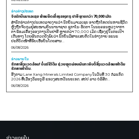
ຂ່າວຕ່າງປະເທດ
ຈັບນັກບິນມາເລເຊຍ ພ້ອມຍຶດເຄື່ອງຂອງກາງ ຢາອີ ຫຼາຍກວ່າ 70,000 ເມັດ
ສຳນັກຂ່າວຕ່າງປະເທດລາຍງານວ່າ ນັກບິນມາເລເຊຍ ອາດຖືກໂທດປະຫານຊີວິດ
ຫຼັງຖືກຈັບກຸມຢູ່ສະໜາມບິນນານາຊາດ ຊູກາໂນ-ຮັດຕາ ໃນນະຄອນຫຼວງຈາກາ
ຕາ ພ້ອມເຄື່ອງຂອງກາງເປັນຢາອີ ຫຼາຍກວ່າ 70,000 ເມັດ ເຊື່ອງຢູ່ໃນກະເປົາ
ເດີນທາງ ໂດຍຜົນກວດຍັງພົບວ່າ ນັກບິນມີສານເສບຕິດໃນຮ່າງກາຍ ຂະນະ
ປະຕິບັດໜ້າທີ່ຂັບເຮືອບິນໂດຍສານ...
06/08/2026
ຂ່າວພາຍ​ໃນ
ຮັກສາສິ່ງແວດລ້ອມ! ບໍ່ແຮ່ໃຕ້ດິນ ຊ່ວຍຫຼຸດຜ່ອນຜົນກະທົບຕໍ່ສິ່ງແວດລ້ອມໜ້າດິນ
ຮັກສາໜ້າດິນ.
ອີງຕາມ Lane Xang Minerals Limited Companyໃນວັນທີ 30 ກໍລະກົດ
2026 ທີ່ເມືອງວິລະບູລີ ແຂວງສະຫວັນນະເຂດ, ສປປ ລາວ ບໍລິສັດ...
06/08/2026
ຂ່າວພາຍໃນ