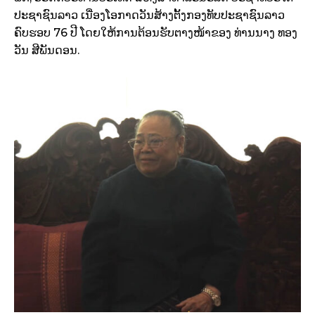
ປະຊາຊົນລາວ ເນື່ອງໂອກາດວັນສ້າງຕັ້ງກອງທັບປະຊາຊົນລາວ
ຄົບຮອບ 76 ປີ ໂດຍໃຫ້ການຕ້ອນຮັບຕາງໜ້າຂອງ ທ່ານນາງ ທອງ
ວັນ ສີພັນດອນ.