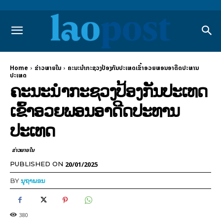
Home
ຂ່າວພາຍ​ໃນ
ຄະນະນຳກະຊວງປ້ອງກັນປະເທດເຂົ້າອວຍພອນອາດີດປະທານ
ປະເທດ
ຄະນະນຳກະຊວງປ້ອງກັນປະເທດ
ເຂົ້າອວຍພອນອາດີດປະທານ
ປະເທດ
ຂ່າວພາຍ​ໃນ
20/01/2025
PUBLISHED ON
BY
ນຸຖາພອນ
380