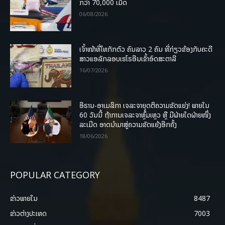
ກວ່າ 70,000 ເມັດ
06/08/2026
ເຈົ້າໜ້າທີ່ໄທກັກຕົວ ຄົນລາວ 2 ຄົນ ທີ່ກ່ຽວຂ້ອງກັບຄະດີ
ສາວແອລັກລອບເຮໂຣອີນເຂົ້າອົດສະຕາລີ
16/07/2026
ອີຣານ-ອາເມລິກາ ເຈລະຈາຍຸດຕິຄວາມຂັດແຍ່ງ! ພາຍໃນ
60 ວັນນີ້ ຖ້າການເຈລະຈາຫຼົ້ມເຫຼວ ຫຼື ມີຝ່າຍໃດຝ່າຍໜຶ່ງ
ລະເມີດ ອາດນໍາມາສູ່ຄວາມຂັດແຍ້ງອີກຄັ້ງ
18/06/2026
POPULAR CATEGORY
ຂ່າວພາຍ​ໃນ
8487
ຂ່າວຕ່າງປະເທດ
7003