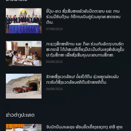
ຍີ່ປຸ່ນ-ລາວ ສົ່ງເສີມສາຍພົວພັນມິດຕະພາບ ແລະ ການ
ຮ່ວມມືອັນດີງາມ ກໍຄືການເປັນຄູ່ຮ່ວມຍຸດທະສາດຮອບ
ດ້ານ.
07/08/2026
ກະຊວງສຶກສາທິການ ແລະ ກິລາ ຮ່ວມກັບລັດຖະບານອົດ
ສະຕຣາລີ ໄດ້ນຳສະເໜີເຄື່ອງມືປະເມີນຕົນເອງສຳລັບຄູຊັ້ນ
ປະຖົມສຶກສາ ເພື່ອສົ່ງເສີມຄຸນນະພາບການສຶກສາ.
06/08/2026
ຮັກສາສິ່ງແວດລ້ອມ! ບໍ່ແຮ່ໃຕ້ດິນ ຊ່ວຍຫຼຸດຜ່ອນຜົນ
ກະທົບຕໍ່ສິ່ງແວດລ້ອມໜ້າດິນຮັກສາໜ້າດິນ.
06/08/2026
ຂ່າວຕ່າງປະເທດ
ຈັບນັກບິນມາເລເຊຍ ພ້ອມຍຶດເຄື່ອງຂອງກາງ ຢາອີ ຫຼາຍ