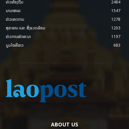
ຂ່າວທ້ອງຖິ່ນ
2484
ນານາສາລະ
1547
ຂ່າວເຫດການ
1278
ສຸຂະພາບ ແລະ ສີ່ງແວດລ້ອມ
1203
ຂ່າວການພັດທະນາ
1197
ມູມໄອທີລາວ
683
ABOUT US