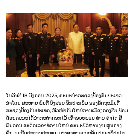
ໃນວັນທີ 18 ມັງກອນ 2025, ຄະນະນຳກະຊວງປ້ອງກັນປະເທດ
ນຳໂດຍ ສະຫາຍ ພົນຕີ ວົງສອນ ອິນປານພິມ ຮອງລັດຖະມົນຕີ
ກະຊວງປ້ອງກັນປະເທດ, ຫົວໜ້າກົມໃຫຍ່ການເມືອງກອງທັບ ພ້ອມ
ດ້ວຍຄະນະໄດ້ນຳກະຕ່າດອກໄມ້ ເຂົ້າອວຍພອນ ທ່ານ ຄຳໄຕ ສີ
ພັນດອນ ອະດີດເລຂາທິການໃຫຍ່ ຄະນະບໍລິຫານງານສູນກາງ
ພັກ, ອະດີດປະທານປະເທດ ແຫ່ງສາທາລະນະລັດ ປະຊາທິປະໄຕ