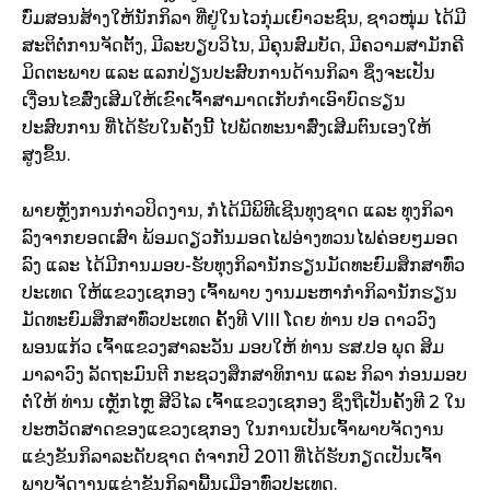
ບົ່ມສອນສ້າງໃຫ້ນັກກິລາ ທີ່ຢູ່ໃນໄວກຸ່ມເຍົາວະຊົນ, ຊາວໜຸ່ມ ໄດ້ມີ
ສະຕິຕໍ່ການຈັດຕັ້ງ, ມີລະບຽບວິໄນ, ມີຄຸນສົມບັດ, ມີຄວາມສາມັກຄີ
ມິດຕະພາບ ແລະ ແລກປ່ຽນປະສົບການດ້ານກິລາ ຊຶ່ງຈະເປັນ
ເງື່ອນໄຂສົ່ງເສີມໃຫ້ເຂົາເຈົ້າສາມາດເກັບກຳເອົາບົດຮຽນ
ປະສົບການ ທີ່ໄດ້ຮັບໃນຄັ້ງນີ້ ໄປພັດທະນາສົ່ງເສີມຕົນເອງໃຫ້
ສູງຂຶ້ນ.
ພາຍຫຼັງການກ່າວປິດງານ, ກໍໄດ້ມີພິທີເຊີນທຸງຊາດ ແລະ ທຸງກິລາ
ລົງຈາກຍອດເສົາ ພ້ອມດຽວກັນມອດໄຟອ່າງທວນໄຟຄ່ອຍໆມອດ
ລົງ ແລະ ໄດ້ມີການມອບ-ຮັບທຸງກິລານັກຮຽນມັດທະຍົມສຶກສາທົ່ວ
ປະເທດ ໃຫ້ແຂວງເຊກອງ ເຈົ້າພາບ ງານມະຫາກຳກິລານັກຮຽນ
ມັດທະຍົມສຶກສາທົ່ວປະເທດ ຄັ້ງທີ VIII ໂດຍ ທ່ານ ປອ ດາວວົງ
ພອນແກ້ວ ເຈົ້າແຂວງສາລະວັນ ມອບໃຫ້ ທ່ານ ຮສ.ປອ ພຸດ ສິມ
ມາລາວົງ ລັດຖະມົນຕີ ກະຊວງສຶກສາທິການ ແລະ ກິລາ ກ່ອນມອບ
ຕໍ່ໃຫ້ ທ່ານ ເຫຼັກໄຫຼ ສີວິໄລ ເຈົ້າແຂວງເຊກອງ ຊຶ່ງຖືເປັນຄັ້ງທີ 2 ໃນ
ປະຫວັດສາດຂອງແຂວງເຊກອງ ໃນການເປັນເຈົ້າພາບຈັດງານ
ແຂ່ງຂັນກິລາລະດັບຊາດ ຕໍ່ຈາກປີ 2011 ທີ່ໄດ້ຮັບກຽດເປັນເຈົ້າ
ພາບຈັດງານແຂ່ງຂັນກິລາພື້ນເມືອງທົ່ວປະເທດ.