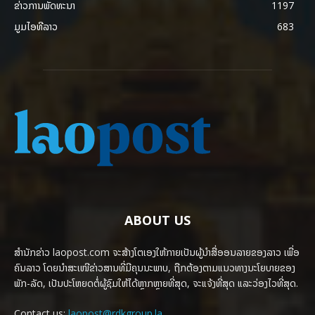
ຂ່າວການພັດທະນາ
1197
ມູມໄອທີລາວ
683
ABOUT US
ສຳນັກຂ່າວ laopost.com ຈະສ້າງໂຕເອງໃຫ້ກາຍເປັນຜູ້ນຳສື່ອອນລາຍຂອງລາວ ເພື່ອ
ຄົນລາວ ໂດຍນຳສະເໜີຂ່າວສານທີ່ມີຄຸນນະພາບ, ຖືກຕ້ອງຕາມແນວທາງນະໂຍບາຍຂອງ
ພັກ-ລັດ, ເປັນປະໂຫຍດຕໍ່ຜູ້ຊົມໃຫ້ໄດ້ຫຼາກຫຼາຍທີ່ສຸດ, ຈະແຈ້ງທີ່ສຸດ ແລະວ່ອງໄວທີ່ສຸດ.
Contact us:
laopost@rdkgroup.la