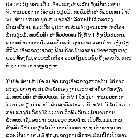
ປອ ດາວວົງ ພອນແກ້ວ ເຈົ້າແຂວງສາລະວັນ ທັງເປັນປະທານ
ຈັດງານມະຫາກຳກິລານັກຮຽນມັດທະຍົມສຶກສາທົ່ວປະເທດ ຄັ້ງທີ
VII, ທ່ານ ຮສ.ປອ ພຸດ ສິມມາລາວົງ ລັດຖະມົນຕີ ກະຊວງ
ສຶກສາທິການ ແລະ ກິລາ, ປະທານຮ່ວມຈັດງານມະຫາກຳກິລາ
ນັກຮຽນມັດທະຍົມສຶກສາທົ່ວປະເທດ ຄັ້ງທີ VII, ທັງເປັນປະທານ
ຄະນະກຳມະການໂອແລມປິກແຫ່ງຊາດລາວ ແລະ ທ່ານ ເຫຼັກໄຫຼ
ສີວິໄລ ເຈົ້າແຂວງເຊກອງ ພ້ອມດ້ວຍບັນດາການນໍາຈາກສູນກາງ
ແລະ ທ້ອງຖິ່ນ, ຄະນະນັກກິລາ ລວມເຖິງມວນຊົນ ທັງພາຍໃນ ແລະ
ຕ່າງປະເທດ ຢ່າງຫຼວງຫຼາຍ.
ໃນພິທີ, ທ່ານ ສົມໃຈ ອຸ່ນຈິດ ຮອງເຈົ້າແຂວງສາລະວັນ, ໄດ້ກ່າວ
ສະຫຼຸບລາຍງານຜົນສໍາເລັດຂອງ ງານມະຫາກຳກິລານັກຮຽນ
ມັດທະຍົມສຶກສາທົ່ວປະເທດ ຄັ້ງທີ VII ໃຫ້ຮູ້ວ່າ: ງານມະຫາກຳ
ກິລານັກຮຽນມັດທະຍົມສຶກສາທົ່ວປະເທດ ຄັ້ງທີ VII ນີ້ ໄດ້ດຳເນີນ
ການແຂ່ງຂັນກິລາ 12 ປະເພດ ຕິດພັນກັບນະໂຍບາຍການ
ພັດທະນາຊັບພະຍາກອນມະນຸດຮອບດ້ານ ເປັນຕົ້ນແມ່ນການ
ສົ່ງເສີມໃຫ້ນັກຮຽນໄດ້ຮັບການພັດທະນາທາງດ້ານຮ່າງກາຍ
ແລະ ປັນຍາ ຕາມ 5 ຫຼັກມູນຂອງການສຶກສາ. ພ້ອມນີ້ກໍເປັນການ