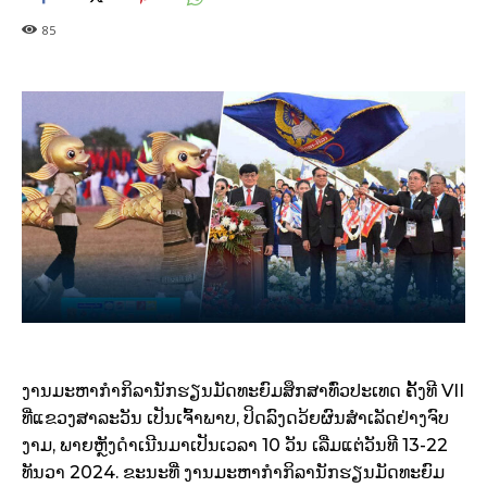
85
ງານມະຫາກຳກິລານັກຮຽນມັດທະຍົມສຶກສາທົ່ວປະເທດ ຄັ້ງທີ VII
ທີ່ແຂວງສາລະວັນ ເປັນເຈົ້າພາບ, ປິດລົງດວ້ຍຜົນສໍາເລັດຢ່າງຈົບ
ງາມ, ພາຍຫຼັງດໍາເນີນມາເປັນເວລາ 10 ວັນ ເລີ່ມແຕ່ວັນທີ 13-22
ທັນວາ 2024. ຂະນະທີ່ ງານມະຫາກຳກິລານັກຮຽນມັດທະຍົມ