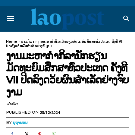
Home
ຂ່າວກິລາ
ງານມະຫາກຳກິລານັກຮຽນມັດທະຍົມສຶກສາທົ່ວປະເທດ ຄັ້ງທີ VII
ປິດລົງດວ້ຍຜົນສໍາເລັດຢ່າງຈົບງາມ
ງານມະຫາກຳກິລານັກຮຽນ
ມັດທະຍົມສຶກສາທົ່ວປະເທດ ຄັ້ງທີ
VII ປິດລົງດວ້ຍຜົນສໍາເລັດຢ່າງຈົບ
ງາມ
ຂ່າວກິລາ
23/12/2024
PUBLISHED ON
BY
ນຸຖາພອນ