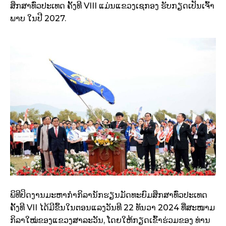
ສຶກສາທົ່ວປະເທດ ຄັ້ງທີ VIII ແມ່ນແຂວງເຊກອງ ຮັບກຽດເປັນເຈົ້າ
ພາບ ໃນປີ 2027.
ພິທີປິດງານມະຫາກຳກິລານັກຮຽນມັດທະຍົມສຶກສາທົ່ວປະເທດ
ຄັ້ງທີ VII ໄດ້ມີຂຶ້ນໃນຕອນແລງວັນທີ 22 ທັນວາ 2024 ທີ່ສະໜາມ
ກິລາໃໝ່ຂອງແຂວງສາລະວັນ, ໂດຍໃຫ້ກຽດເຂົ້າຮ່ວມຂອງ ທ່ານ