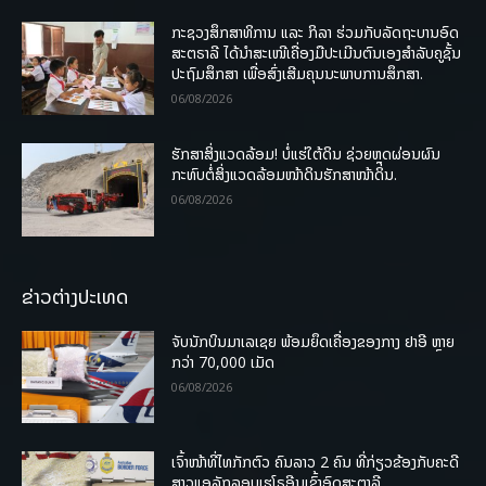
ກະຊວງສຶກສາທິການ ແລະ ກິລາ ຮ່ວມກັບລັດຖະບານອົດ
ສະຕຣາລີ ໄດ້ນຳສະເໜີເຄື່ອງມືປະເມີນຕົນເອງສຳລັບຄູຊັ້ນ
ປະຖົມສຶກສາ ເພື່ອສົ່ງເສີມຄຸນນະພາບການສຶກສາ.
06/08/2026
ຮັກສາສິ່ງແວດລ້ອມ! ບໍ່ແຮ່ໃຕ້ດິນ ຊ່ວຍຫຼຸດຜ່ອນຜົນ
ກະທົບຕໍ່ສິ່ງແວດລ້ອມໜ້າດິນຮັກສາໜ້າດິນ.
06/08/2026
ຂ່າວຕ່າງປະເທດ
ຈັບນັກບິນມາເລເຊຍ ພ້ອມຍຶດເຄື່ອງຂອງກາງ ຢາອີ ຫຼາຍ
ກວ່າ 70,000 ເມັດ
06/08/2026
ເຈົ້າໜ້າທີ່ໄທກັກຕົວ ຄົນລາວ 2 ຄົນ ທີ່ກ່ຽວຂ້ອງກັບຄະດີ
ສາວແອລັກລອບເຮໂຣອີນເຂົ້າອົດສະຕາລີ