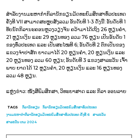
ສຳລັບງານມະຫາກຳກິລານັກຮຽນມັດທະຍົມສຶກສາທົ່ວປະເທດ
ຄັ້ງທີ VII ສາມາດສະຫຼຸບສັງລວມ ອັນດັບທີ 1-3 ດັ່ງນີ້: ອັນດັບທີ 1
ທັບນັກກິລານະຄອນຫຼວງວຽງຈັນ ຄວ້າມາໄດ້ເຖິງ 26 ຫຼຽນຄຳ,
21 ຫຼຽນເງິນ ແລະ 29 ຫຼຽນທອງ ລວມ 76 ຫຼຽນ ເປັນອັນດັບ 1
ຂອງທົ່ວປະເທດ ແລະ ເປັນສະໄໝທີ 6; ອັນດັບທີ 2 ຕົກເປັນຂອງ
ແຂວງຈຳປາສັກ ຍາດມາໄດ້ 20 ຫຼຽນຄຳ, 20 ຫຼຽນເງິນ ແລະ
20 ຫຼຽນທອງ ລວມ 60 ຫຼຽນ; ອັນດັບທີ 3 ແຂວງສາລະວັນ ເຈົ້າ
ພາບ ຍາດໄດ້ 12 ຫຼຽນຄຳ, 20 ຫຼຽນເງິນ ແລະ 16 ຫຼຽນທອງ
ລວມ 48 ຫຼຽນ.
ແຫຼ່ງຂ່າວ: ໜັງສືພິມສຶກສາ, ວິທະຍາສາດ ແລະ ກິລາ ອອນລາຍ
TAGS
ກິລານັກຮຽນ
ກິລານັກຮຽນມັດທະຍົມສຶກສາທົ່ວປະເທດ
ງານມະຫາກຳກິລານັກຮຽນມັດທະຍົມສຶກສາທົ່ວປະເທດ ຄັ້ງທີ 6
ສາລະວັນ
ສາລະວັນ ເກມ 2024