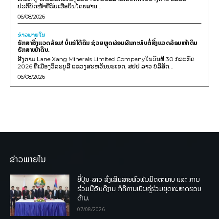
ປະຕິບັດໜ້າທີ່ຂັບເຮືອບິນໂດຍສານ...
06/08/2026
ຂ່າວພາຍ​ໃນ
ຮັກສາສິ່ງແວດລ້ອມ! ບໍ່ແຮ່ໃຕ້ດິນ ຊ່ວຍຫຼຸດຜ່ອນຜົນກະທົບຕໍ່ສິ່ງແວດລ້ອມໜ້າດິນ
ຮັກສາໜ້າດິນ.
ອີງຕາມ Lane Xang Minerals Limited Companyໃນວັນທີ 30 ກໍລະກົດ
2026 ທີ່ເມືອງວິລະບູລີ ແຂວງສະຫວັນນະເຂດ, ສປປ ລາວ ບໍລິສັດ...
06/08/2026
ຂ່າວພາຍໃນ
ຍີ່ປຸ່ນ-ລາວ ສົ່ງເສີມສາຍພົວພັນມິດຕະພາບ ແລະ ການ
ຮ່ວມມືອັນດີງາມ ກໍຄືການເປັນຄູ່ຮ່ວມຍຸດທະສາດຮອບ
ດ້ານ.
07/08/2026