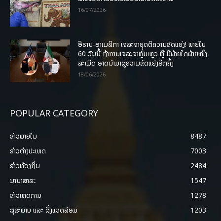
16/07/2026
ອີຣານ-ອາເມລິກາ ເຈລະຈາຍຸດຕິຄວາມຂັດແຍ່ງ! ພາຍໃນ
60 ວັນນີ້ ຖ້າການເຈລະຈາຫຼົ້ມເຫຼວ ຫຼື ມີຝ່າຍໃດຝ່າຍໜຶ່ງ
ລະເມີດ ອາດນໍາມາສູ່ຄວາມຂັດແຍ້ງອີກຄັ້ງ
18/06/2026
POPULAR CATEGORY
ຂ່າວພາຍ​ໃນ
8487
ຂ່າວຕ່າງປະເທດ
7003
ຂ່າວທ້ອງຖິ່ນ
2484
ນານາສາລະ
1547
ຂ່າວເຫດການ
1278
ສຸຂະພາບ ແລະ ສີ່ງແວດລ້ອມ
1203