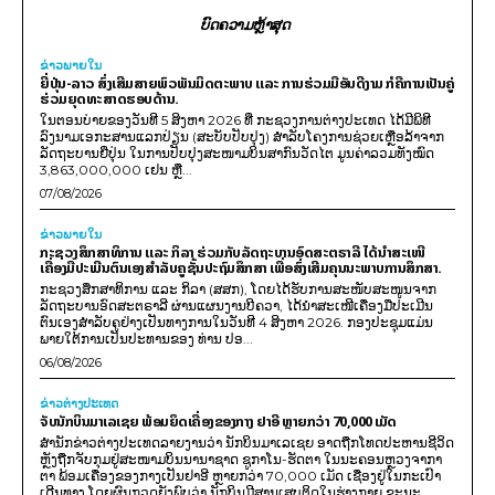
ບົດຄວາມຫຼ້າສຸດ
ຂ່າວພາຍ​ໃນ
ຍີ່ປຸ່ນ-ລາວ ສົ່ງເສີມສາຍພົວພັນມິດຕະພາບ ແລະ ການຮ່ວມມືອັນດີງາມ ກໍຄືການເປັນຄູ່
ຮ່ວມຍຸດທະສາດຮອບດ້ານ.
ໃນຕອນບ່າຍຂອງວັນທີ 5 ສິງຫາ 2026 ທີ່ ກະຊວງການຕ່າງປະເທດ ໄດ້ມີພິທີ
ລົງນາມເອກະສານແລກປ່ຽນ (ສະບັບປັບປຸງ) ສໍາລັບໂຄງການຊ່ວຍເຫຼືອລ້າຈາກ
ລັດຖະບານຍີ່ປຸ່ນ ໃນການປັບປຸງສະໜາມບິນສາກົນວັດໄຕ ມູນຄ່າລວມທັງໝົດ
3,863,000,000 ເຢນ ຫຼື...
07/08/2026
ຂ່າວພາຍ​ໃນ
ກະຊວງສຶກສາທິການ ແລະ ກິລາ ຮ່ວມກັບລັດຖະບານອົດສະຕຣາລີ ໄດ້ນຳສະເໜີ
ເຄື່ອງມືປະເມີນຕົນເອງສຳລັບຄູຊັ້ນປະຖົມສຶກສາ ເພື່ອສົ່ງເສີມຄຸນນະພາບການສຶກສາ.
ກະຊວງສຶກສາທິການ ແລະ ກິລາ (ສສກ), ໂດຍໄດ້ຮັບການສະໜັບສະໜູນຈາກ
ລັດຖະບານອົດສະຕຣາລີ ຜ່ານແຜນງານບີຄວາ, ໄດ້ນຳສະເໜີເຄື່ອງມືປະເມີນ
ຕົນເອງສຳລັບຄູຢ່າງເປັນທາງການໃນວັນທີ 4 ສິງຫາ 2026. ກອງປະຊຸມແມ່ນ
ພາຍໃຕ້ການເປັນປະທານຂອງ ທ່ານ ປອ...
06/08/2026
ຂ່າວຕ່າງປະເທດ
ຈັບນັກບິນມາເລເຊຍ ພ້ອມຍຶດເຄື່ອງຂອງກາງ ຢາອີ ຫຼາຍກວ່າ 70,000 ເມັດ
ສຳນັກຂ່າວຕ່າງປະເທດລາຍງານວ່າ ນັກບິນມາເລເຊຍ ອາດຖືກໂທດປະຫານຊີວິດ
ຫຼັງຖືກຈັບກຸມຢູ່ສະໜາມບິນນານາຊາດ ຊູກາໂນ-ຮັດຕາ ໃນນະຄອນຫຼວງຈາກາ
ຕາ ພ້ອມເຄື່ອງຂອງກາງເປັນຢາອີ ຫຼາຍກວ່າ 70,000 ເມັດ ເຊື່ອງຢູ່ໃນກະເປົາ
ເດີນທາງ ໂດຍຜົນກວດຍັງພົບວ່າ ນັກບິນມີສານເສບຕິດໃນຮ່າງກາຍ ຂະນະ