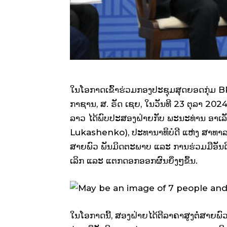
ໃນໂອກາດເຂົ້າຮ່ວມກອງປະຊຸມສຸດຍອດກຸ່ມ BR
ກາຊານ, ສ. ຣັດ ເຊຍ, ໃນວັນທີ 23 ຕຸລາ 202
ລາວ ໄດ້ພົບປະສອງຝ່າຍກັບ ພະນະທ່ານ ອາເລັ
Lukashenko), ປະທານາທິບໍດີ ແຫ່ງ ສາທາລ
ສາຍພົວ ພັນມິດຕະພາບ ແລະ ການຮ່ວມມືອັນດີ ລ
ເລິກ ແລະ ແຕກດອກອອກຜົນຍິ່ງໆຂຶ້ນ.
ໃນໂອກາດນີ້, ສອງຝ່າຍໄດ້ຕີລາຄາສູງຕໍ່ສາຍພົ