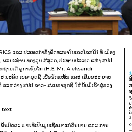
ICS ແລະ ປະເທດກໍາລັງພັດທະນາໃນເຂດໂລກໃຕ້ ທີ່ ເມືອງ
4, ພະນະທ່ານ ທອງລຸນ ສີສຸລິດ, ປະທານປະເທດ ແຫ່ງ ສປປ
ກຊານເດີ ລູກາເຊັນໂກ (H.E. Mr. Aleksandr
ຂ
ະ ນະລັດ ເບລາຣຸດຊີ ເພື່ອຮັດແໜ້ນ ແລະ ເສີມຂະຫຍາຍ
ຍ
ກ
ະຫວ່າງ ສປປ ລາວ- ສ.ເບລາຣຸດຊີ ໃຫ້ນັບມື້ເຂົ້າສູ່ລວງ
ຍ
ໃ
ປ
ສ
ປ
3
ວພັນມິດຕະ ພາບທີ່ເປັນມູນເຊື້ອມາແຕ່ດົນນານ ແລະ ການ
0