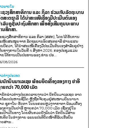
່າວພາຍ​ໃນ
ະຊວງສຶກສາທິການ ແລະ ກິລາ ຮ່ວມກັບລັດຖະບານ
ົດສະຕຣາລີ ໄດ້ນຳສະເໜີເຄື່ອງມືປະເມີນຕົນເອງ
ຳລັບຄູຊັ້ນປະຖົມສຶກສາ ເພື່ອສົ່ງເສີມຄຸນນະພາບ
ານສຶກສາ.
ະຊວງສຶກສາທິການ ແລະ ກິລາ (ສສກ), ໂດຍໄດ້ຮັບການ
ະໜັບສະໜູນຈາກ ລັດຖະບານອົດສະຕຣາລີ ຜ່ານແຜນ
ານບີຄວາ, ໄດ້ນຳສະເໜີເຄື່ອງມືປະເມີນຕົນເອງສຳລັບຄູຢ່າງ
ປັນທາງການໃນວັນທີ 4 ສິງຫາ 2026. ກອງປະຊຸມແມ່ນ
າຍໃຕ້ການເປັນປະທານຂອງ ທ່ານ ປອ...
6/08/2026
່າວຕ່າງປະເທດ
ັບນັກບິນມາເລເຊຍ ພ້ອມຍຶດເຄື່ອງຂອງກາງ ຢາອີ
ຼາຍກວ່າ 70,000 ເມັດ
ຳນັກຂ່າວຕ່າງປະເທດລາຍງານວ່າ ນັກບິນມາເລເຊຍ ອາດ
ືກໂທດປະຫານຊີວິດ ຫຼັງຖືກຈັບກຸມຢູ່ສະໜາມບິນນານາ
າດ ຊູກາໂນ-ຮັດຕາ ໃນນະຄອນຫຼວງຈາກາຕາ ພ້ອມເຄື່ອງ
ອງກາງເປັນຢາອີ ຫຼາຍກວ່າ 70,000 ເມັດ ເຊື່ອງຢູ່ໃນ
ະເປົາເດີນທາງ ໂດຍຜົນກວດຍັງພົບວ່າ ນັກບິນມີສານ
ສບຕິດໃນຮ່າງກາຍ ຂະນະປະຕິບັດໜ້າທີ່ຂັບເຮືອບິນ
ດຍສານ...