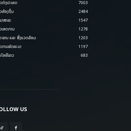
າວຕ່າງປະເທດ
7003
າວທ້ອງຖິ່ນ
2484
ນາສາລະ
1547
າວເຫດການ
1278
ຂະພາບ ແລະ ສີ່ງແວດລ້ອມ
1203
າວການພັດທະນາ
1197
ມໄອທີລາວ
683
OLLOW US