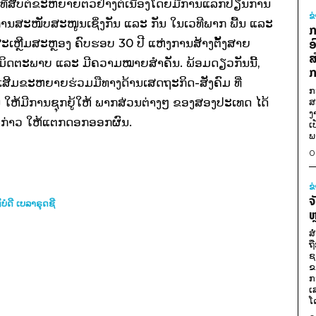
ທີ່ສືບຕໍ່ຂະຫຍາຍຕົວຢ່າງຕໍ່ເນື່ອງໂດຍມີການແລກປ່ຽນການ
ຂ
ີການສະໜັບສະໜູນເຊິ່ງກັນ ແລະ ກັນ ໃນເວທີພາກ ພື້ນ ແລະ
ກ
ານສະເຫຼີມສະຫຼອງ ຄົບຮອບ 30 ປີ ແຫ່ງການສ້າງຕັ້ງສາຍ
ອ
ສ
ິດຕະພາບ ແລະ ມີຄວາມໝາຍສໍາຄັນ. ພ້ອມ​ດຽວ​ກັນ​ນີ້, ​
ກ
​ເສີມ​ຂະ​ຫ​ຍາຍຮ່ວມ​ມື​ທາງ​ດ້ານ​ເສດ​ຖະ​ກິດ-ສັງ​ຄົມ ທີ່​​
ກ
ໃຫ້ມີ​ການຊຸກ​ຍູ້​ໃຫ້ ​ພາກ​ສ່ວນ​ຕ່າງໆ​ ຂອງ​ສອງ​ປະ​ເທດ ​ໄດ້
ສ
ງ
່ງ​ກ່າວ ໃຫ້​ແຕກດອກ​ອອກ​ຜົນ.
ເ
ພ
0
ຂ
ຈ
ໍດີ ເບລາຣຸດຊີ
ຫ
ສ
ຖ
ຊ
ຂ
ກ
ເ
ໂ