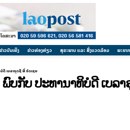
​ຂ່າວບັນເທິງ
​ຂ່າວທ່ອງທ່ຽວ
ສຸຂະພາບ ແລະ ສີ່ງແວດລ້ອມ
ພະຍາກ
ດີ ເບລາຣຸດຊີ ທີ່ ຣັດເຊຍ
ບກັບ ປະທານາທິບໍດີ ເບລາຣຸດ