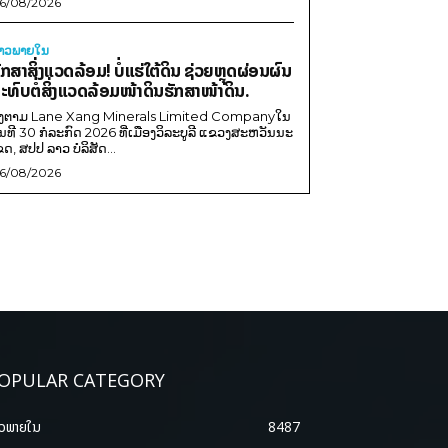
6/08/2026
່າວພາຍ​ໃນ
ັກສາສິ່ງແວດລ້ອມ! ບໍ່ແຮ່ໃຕ້ດິນ ຊ່ວຍຫຼຸດຜ່ອນຜົນ
ະທົບຕໍ່ສິ່ງແວດລ້ອມໜ້າດິນຮັກສາໜ້າດິນ.
ີງຕາມ Lane Xang Minerals Limited Companyໃນ
ັນທີ 30 ກໍລະກົດ 2026 ທີ່ເມືອງວິລະບູລີ ແຂວງສະຫວັນນະ
ຂດ, ສປປ ລາວ ບໍລິສັດ...
6/08/2026
OPULAR CATEGORY
າວພາຍ​ໃນ
8487