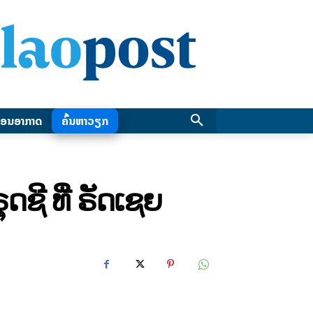
ອນອາກາດ
ຄົ້ນຫາວຽກ
ຊີ ທີ່ ຣັດເຊຍ