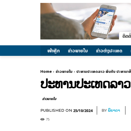
ໜ້າຫຼັກ
ຂ່າວພາຍ​ໃນ
ຂ່າວຕ່າງປະເທດ
Home
ຂ່າວພາຍ​ໃນ
ປະທານປະເທດລາວ ພົບກັບ ປະທານາທິບໍ
ປະທານປະເທດລາວ ພົ
ຂ່າວພາຍ​ໃນ
25/10/2024
PUBLISHED ON
BY
ພິຍາດາ
75