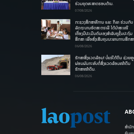
ຮ່ວມຍຸດທະສາດຮອບດ້ານ.
07/08/2026
ກະຊວງສຶກສາທິການ ແລະ ກິລາ ຮ່ວມກັບ
ລັດຖະບານອົດສະຕຣາລີ ໄດ້ນຳສະເໜີ
ເຄື່ອງມືປະເມີນຕົນເອງສຳລັບຄູຊັ້ນປະຖົມ
ສຶກສາ ເພື່ອສົ່ງເສີມຄຸນນະພາບການສຶກສາ
06/08/2026
ຮັກສາສິ່ງແວດລ້ອມ! ບໍ່ແຮ່ໃຕ້ດິນ ຊ່ວຍຫຼ
ຜ່ອນຜົນກະທົບຕໍ່ສິ່ງແວດລ້ອມໜ້າດິນ
ຮັກສາໜ້າດິນ.
06/08/2026
AB
ສຳນັກ
ຄົນລາ