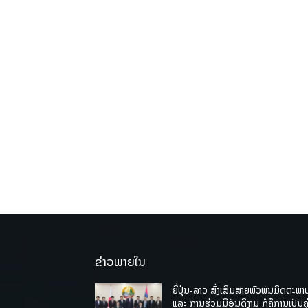
ຂ່າວພາຍໃນ
ຍີ່ປຸ່ນ-ລາວ ສົ່ງເສີມສາຍພົວພັນມິດຕະພາ
ແລະ ການຮ່ວມມືອັນດີງາມ ກໍຄືການເປັນຄູ