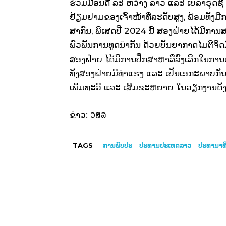
ຮ່ວມມືອັນດີ ລະ ຫວ່າງ ລາວ ແລະ ເບລາຣຸດຊີ 
ຢ້ຽມຢາມຂອງເຈົ້າໜ້າທີ່ລະດັບສູງ, ພ້ອມທັງມ
ສາກົນ, ​​ພິ​ເສດປີ 2024 ນີ້ ສອງຝ່າຍໄດ້ມີ​ກ
ພົວພັນການທູດນໍາກັນ ດ້ວຍບັນຍາກາດໄມຕີຈິດມ
ສອງ​ຝ່າຍ ໄດ້​ມີ​ການ​ປຶກ​ສາ​ຫາ​ລື​ລົງ​ເລີກ​ໃນ​ການ
ທັງສອງ​ຝ່າຍ​ມີ​ທ່າ​ແຮງ ແລະ ເປັນ​ເອ​ກະ​ພາບ​ກັນ 
ເພີ່ມ​ທະ​ວີ​ ແລະ ເສີມ​ຂະ​ຫ​ຍາຍ ໃນ​ວຽກ​ງານ​ດັ
ວສລ
ຂ່າວ:
TAGS
ການພົບປະ
ປະທານປະເທດລາວ
ປະທານາທິບ