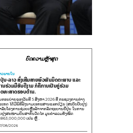
ບົດຄວາມຫຼ້າສຸດ
່າວພາຍ​ໃນ
ີ່ປຸ່ນ-ລາວ ສົ່ງເສີມສາຍພົວພັນມິດຕະພາບ ແລະ
ານຮ່ວມມືອັນດີງາມ ກໍຄືການເປັນຄູ່ຮ່ວມ
ຸດທະສາດຮອບດ້ານ.
ນຕອນບ່າຍຂອງວັນທີ 5 ສິງຫາ 2026 ທີ່ ກະຊວງການຕ່າງ
ະເທດ ໄດ້ມີພິທີລົງນາມເອກະສານແລກປ່ຽນ (ສະບັບປັບປຸງ)
ໍາລັບໂຄງການຊ່ວຍເຫຼືອລ້າຈາກລັດຖະບານຍີ່ປຸ່ນ ໃນການ
ັບປຸງສະໜາມບິນສາກົນວັດໄຕ ມູນຄ່າລວມທັງໝົດ
,863,000,000 ເຢນ ຫຼື...
7/08/2026