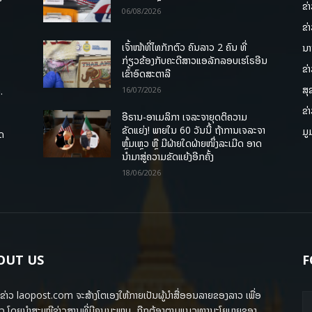
ຂ່
06/08/2026
ຂ່
ເຈົ້າໜ້າທີ່ໄທກັກຕົວ ຄົນລາວ 2 ຄົນ ທີ່
ນາ
ກ່ຽວຂ້ອງກັບຄະດີສາວແອລັກລອບເຮໂຣອີນ
ຂ່
ເຂົ້າອົດສະຕາລີ
ສຸ
.
16/07/2026
ຂ່
ອີຣານ-ອາເມລິກາ ເຈລະຈາຍຸດຕິຄວາມ
ຂັດແຍ່ງ! ພາຍໃນ 60 ວັນນີ້ ຖ້າການເຈລະຈາ
ມູ
ຸດ
ຫຼົ້ມເຫຼວ ຫຼື ມີຝ່າຍໃດຝ່າຍໜຶ່ງລະເມີດ ອາດ
ນໍາມາສູ່ຄວາມຂັດແຍ້ງອີກຄັ້ງ
18/06/2026
OUT US
F
ຂ່າວ laopost.com ຈະສ້າງໂຕເອງໃຫ້ກາຍເປັນຜູ້ນຳສື່ອອນລາຍຂອງລາວ ເພື່ອ
ວ ໂດຍນຳສະເໜີຂ່າວສານທີ່ມີຄຸນນະພາບ, ຖືກຕ້ອງຕາມແນວທາງນະໂຍບາຍຂອງ