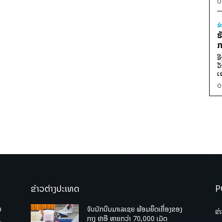
0
ຂ
ຮ
ກ
ອ
ວ
ເ
0
ຂ່າວຕ່າງປະເທດ
P
ບ
ຈັບນັກບິນມາເລເຊຍ ພ້ອມຍຶດເຄື່ອງຂອງ
ຂ່
່
ກາງ ຢາອີ ຫຼາຍກວ່າ 70,000 ເມັດ