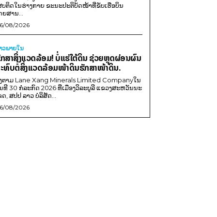
ສບຕິດໃນຮ່າງກາຍ ຂະນະປະຕິບັດໜ້າທີ່ຂັບເຮືອບິນ
ດຍສານ...
6/08/2026
່າວພາຍ​ໃນ
ັກສາສິ່ງແວດລ້ອມ! ບໍ່ແຮ່ໃຕ້ດິນ ຊ່ວຍຫຼຸດຜ່ອນຜົນ
ະທົບຕໍ່ສິ່ງແວດລ້ອມໜ້າດິນຮັກສາໜ້າດິນ.
ີງຕາມ Lane Xang Minerals Limited Companyໃນ
ັນທີ 30 ກໍລະກົດ 2026 ທີ່ເມືອງວິລະບູລີ ແຂວງສະຫວັນນະ
ຂດ, ສປປ ລາວ ບໍລິສັດ...
6/08/2026