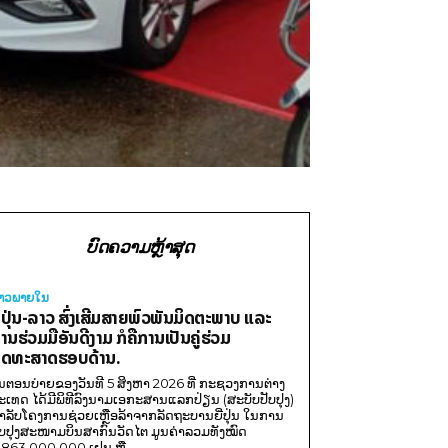
ບົດຄວາມຫຼ້າສຸດ
່າວພາຍ​ໃນ
ີ່ປຸ່ນ-ລາວ ສົ່ງເສີມສາຍພົວພັນມິດຕະພາບ ແລະ
ານຮ່ວມມືອັນດີງາມ ກໍຄືການເປັນຄູ່ຮ່ວມ
ຸດທະສາດຮອບດ້ານ.
ນຕອນບ່າຍຂອງວັນທີ 5 ສິງຫາ 2026 ທີ່ ກະຊວງການຕ່າງ
ະເທດ ໄດ້ມີພິທີລົງນາມເອກະສານແລກປ່ຽນ (ສະບັບປັບປຸງ)
ໍາລັບໂຄງການຊ່ວຍເຫຼືອລ້າຈາກລັດຖະບານຍີ່ປຸ່ນ ໃນການ
ັບປຸງສະໜາມບິນສາກົນວັດໄຕ ມູນຄ່າລວມທັງໝົດ
,863,000,000 ເຢນ ຫຼື...