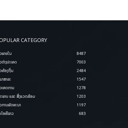
OPULAR CATEGORY
າວພາຍ​ໃນ
8487
າວຕ່າງປະເທດ
7003
າວທ້ອງຖິ່ນ
2484
ນາສາລະ
1547
າວເຫດການ
1278
ຂະພາບ ແລະ ສີ່ງແວດລ້ອມ
1203
າວການພັດທະນາ
1197
ມໄອທີລາວ
683