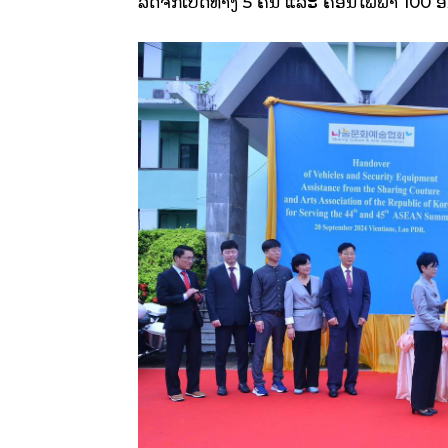
ລົດຈັກເປີດທາງ 5 ຄັນ ແລະ ຄ້ອນໄຟຟ້າ 100