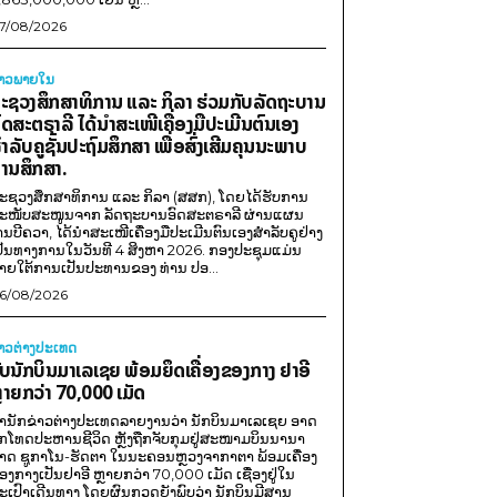
7/08/2026
່າວພາຍ​ໃນ
ະຊວງສຶກສາທິການ ແລະ ກິລາ ຮ່ວມກັບລັດຖະບານ
ົດສະຕຣາລີ ໄດ້ນຳສະເໜີເຄື່ອງມືປະເມີນຕົນເອງ
ຳລັບຄູຊັ້ນປະຖົມສຶກສາ ເພື່ອສົ່ງເສີມຄຸນນະພາບ
ານສຶກສາ.
ະຊວງສຶກສາທິການ ແລະ ກິລາ (ສສກ), ໂດຍໄດ້ຮັບການ
ະໜັບສະໜູນຈາກ ລັດຖະບານອົດສະຕຣາລີ ຜ່ານແຜນ
ານບີຄວາ, ໄດ້ນຳສະເໜີເຄື່ອງມືປະເມີນຕົນເອງສຳລັບຄູຢ່າງ
ປັນທາງການໃນວັນທີ 4 ສິງຫາ 2026. ກອງປະຊຸມແມ່ນ
າຍໃຕ້ການເປັນປະທານຂອງ ທ່ານ ປອ...
6/08/2026
່າວຕ່າງປະເທດ
ັບນັກບິນມາເລເຊຍ ພ້ອມຍຶດເຄື່ອງຂອງກາງ ຢາອີ
ຼາຍກວ່າ 70,000 ເມັດ
ຳນັກຂ່າວຕ່າງປະເທດລາຍງານວ່າ ນັກບິນມາເລເຊຍ ອາດ
ືກໂທດປະຫານຊີວິດ ຫຼັງຖືກຈັບກຸມຢູ່ສະໜາມບິນນານາ
າດ ຊູກາໂນ-ຮັດຕາ ໃນນະຄອນຫຼວງຈາກາຕາ ພ້ອມເຄື່ອງ
ອງກາງເປັນຢາອີ ຫຼາຍກວ່າ 70,000 ເມັດ ເຊື່ອງຢູ່ໃນ
ະເປົາເດີນທາງ ໂດຍຜົນກວດຍັງພົບວ່າ ນັກບິນມີສານ