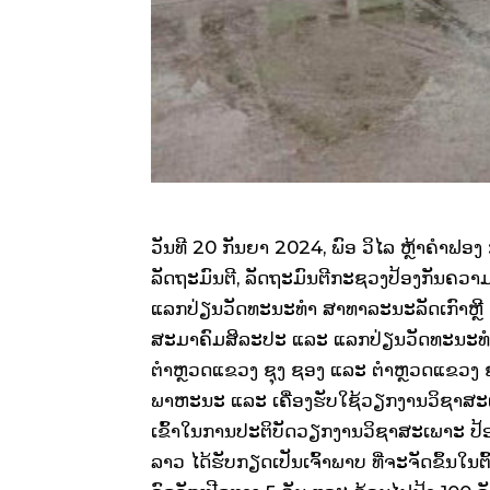
ວັນທີ 20 ກັນຍາ 2024, ພົອ ວິໄລ ຫຼ້າຄຳຟ
ລັດຖະມົນຕີ, ລັດຖະມົນຕີກະຊວງປ້ອງກັນຄ
ແລກປ່ຽນວັດທະນະທຳ ສາທາລະນະລັດເກົາຫຼີ ( ສ.
ສະມາຄົມສິລະປະ ແລະ ແລກປ່ຽນວັດທະນະທຳ
ຕຳຫຼວດແຂວງ ຊຸງ ຊອງ ແລະ ຕຳຫຼວດແຂວງ ຊ
ພາຫະນະ ແລະ ເຄື່ອງຮັບໃຊ້ວຽກງານວິຊາສະເ
ເຂົ້າໃນການປະຕິບັດວຽກງານວິຊາສະເພາະ ປ້ອ
ລາວ ໄດ້ຮັບກຽດເປັນເຈົ້າພາບ ທີ່ຈະຈັດຂຶ້ນໃນຕົ