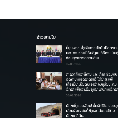
ຂ່າວພາຍໃນ
ຍີ່ປຸ່ນ-ລາວ ສົ່ງເສີມສາຍພົວພັນມິດຕະພາ
ແລະ ການຮ່ວມມືອັນດີງາມ ກໍຄືການເປັນຄູ
ຮ່ວມຍຸດທະສາດຮອບດ້ານ.
07/08/2026
ກະຊວງສຶກສາທິການ ແລະ ກິລາ ຮ່ວມກັບ
ລັດຖະບານອົດສະຕຣາລີ ໄດ້ນຳສະເໜີ
ເຄື່ອງມືປະເມີນຕົນເອງສຳລັບຄູຊັ້ນປະຖົມ
ສຶກສາ ເພື່ອສົ່ງເສີມຄຸນນະພາບການສຶກສາ
06/08/2026
ຮັກສາສິ່ງແວດລ້ອມ! ບໍ່ແຮ່ໃຕ້ດິນ ຊ່ວຍຫຼ
ຜ່ອນຜົນກະທົບຕໍ່ສິ່ງແວດລ້ອມໜ້າດິນ
ຮັກສາໜ້າດິນ.