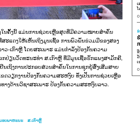
ເ
ໂ
0
່ອງໃນຄັ້ງນີ້ ແມ່ນການຊ່ວຍເຫຼືອສຸດທີ່ມີຄວາມໝາຍສໍາຄັນ
ຂ
ຮ
ີ່ສະແດງໃຫ້ເຫັນເຖິງມູນເຊື້ອ ການພົວພັນຮ່ວມມືຂອງສອງ
ກ
າວ-ເກົາຫຼີ ໂດຍສະເພາະ ແມ່ນກຳລັງປ້ອງກັນຄວາມ
ອ
ວ
ນວັດທະນະທຳ ສ.ເກົາຫຼີ ທີ່ມີມູນເຊື້ອຮັກແພງສາມັກຄີ,
ເ
້ຢັ້ງຢືນເຖິງການປະກອບສ່ວນສໍາຄັນໃນການຊຸກຍູ້ສົ່ງເສີມສາຍ
0
ເຂດວຽກງານປ້ອງກັນຄວາມສະຫງົບ ທັງເປັນການຊ່ວຍເຫຼືອ
ນທາງດ້ານວິຊາສະເພາະ ປ້ອງກັນຄວາມສະຫງົບລາວ.
ມອບພາຫະນະ
ສ.ເກົາຫຼີ