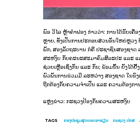
ພົອ ວິໄລ ຫຼ້າຄໍາຟອງ ກ່າວວ່າ: ການໄດ້ຮັບເຄື
ຫຼາຍ, ທັງເປັນການປະກອບສ່ວນອັນໃຫຍ່ຫຼວງ ທ
ພັກ, ສອງລັດຖະບານ ກໍຄື ປະຊາຊົນສອງຊາດ ລ
ສະຫງົບ ກັບຄະນະສະມາຄົມສິລະປະ ແລະ ແລກປ່ຽ
ຊ່ວຍເຫຼືອເຊິ່ງກັນ ແລະ ກັນ; ພ້ອມນັ້ນ ຍັງໄດ
ພົວພັນການຮ່ວມມື ລະຫວ່າງ ສອງຊາດ ໃນຂົງ
ຖືກຕ້ອງກັບຄວາມຈຳເປັນ ແລະ ຄວາມຕ້ອງກາ
ແຫຼ່ງຂ່າວ: ກະຊວງປ້ອງກັນຄວາມສະຫງົບ
TAGS
ກອງປະຊຸມສຸດຍອດອາຊຽນ
ກະຊວງ ປກສ