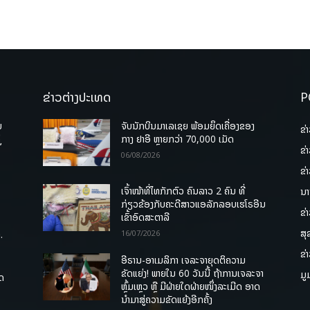
ຂ່າວຕ່າງປະເທດ
P
ບ
ຈັບນັກບິນມາເລເຊຍ ພ້ອມຍຶດເຄື່ອງຂອງ
ຂ່
່
ກາງ ຢາອີ ຫຼາຍກວ່າ 70,000 ເມັດ
ຂ່
06/08/2026
ຂ່
ເຈົ້າໜ້າທີ່ໄທກັກຕົວ ຄົນລາວ 2 ຄົນ ທີ່
ນາ
ກ່ຽວຂ້ອງກັບຄະດີສາວແອລັກລອບເຮໂຣອີນ
ຂ່
ເຂົ້າອົດສະຕາລີ
ສຸ
.
16/07/2026
ຂ່
ອີຣານ-ອາເມລິກາ ເຈລະຈາຍຸດຕິຄວາມ
ຂັດແຍ່ງ! ພາຍໃນ 60 ວັນນີ້ ຖ້າການເຈລະຈາ
ມູ
ຸດ
ຫຼົ້ມເຫຼວ ຫຼື ມີຝ່າຍໃດຝ່າຍໜຶ່ງລະເມີດ ອາດ
ນໍາມາສູ່ຄວາມຂັດແຍ້ງອີກຄັ້ງ