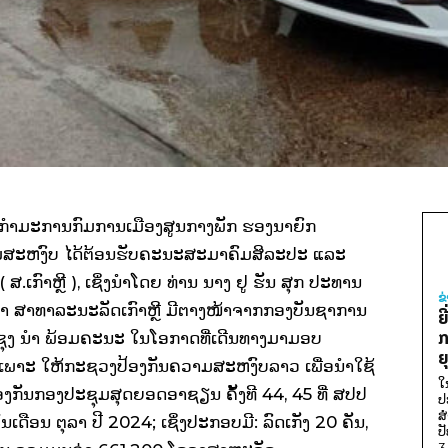
ອງ ກຳມະການກົມການເມືອງສູນກາງພັກ ຮອງນາຍົກ
ວາມສະຫງົບ ໄດ້ຕ້ອນຮັບຄະນະສະມາຄົມສິລະປະ ແລະ
ເກົາຫຼີ ), ເຊິ່ງນຳໂດຍ ທ່ານ ນາງ ຢູ ຮັນ ສຸກ ປະທານ
ຂ
 ສາທາລະນະລັດເກົາຫຼີ ມີຕາງໜ້າຈາກກອງບັນຊາການ
ຍ
ກ
ຸງ ນໍາ ພ້ອມຄະນະ ໃນໂອກາດທີ່ເດີນທາງມາມອບ
ຍ
ພາະ ໃຫ້ກະຊວງປ້ອງກັນຄວາມສະຫງົບລາວ ເພື່ອນໍາໃຊ້
ໃ
ງກັນກອງປະຊຸມສຸດຍອດອາຊຽນ ຄັ້ງທີ 44, 45 ທີ່ ສປປ
ປ
ສ
້ນເດືອນ ຕຸລາ ປີ 2024; ເຊິ່ງປະກອບມີ: ລົດເກັງ 20 ຄັນ,
ປ
3