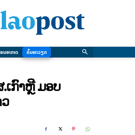
ອນອາກາດ
ຄົ້ນຫາວຽກ
ເກົາຫຼີ ມອບ
າວ