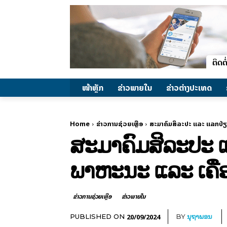
ໜ້າຫຼັກ
ຂ່າວພາຍ​ໃນ
ຂ່າວຕ່າງປະເທດ
Home
ຂ່າວການຊ່ວຍເຫຼືອ
ສະມາຄົມສິລະປະ ແລະ ແລກປ່ຽນ
ສະມາຄົມສິລະປະ ແ
ພາຫະນະ ແລະ ເຄື່
ຂ່າວການຊ່ວຍເຫຼືອ
ຂ່າວພາຍ​ໃນ
20/09/2024
PUBLISHED ON
BY
ນຸຖາພອນ