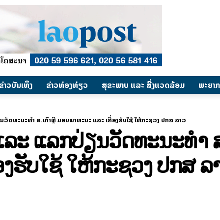
​ຂ່າວບັນເທິງ
​ຂ່າວທ່ອງທ່ຽວ
ສຸຂະພາບ ແລະ ສີ່ງແວດລ້ອມ
ພະຍາກ
ວັດທະນະທຳ ສ.ເກົາຫຼີ ມອບພາຫະນະ ແລະ ເຄື່ອງຮັບໃຊ້ ໃຫ້ກະຊວງ ປກສ ລາວ
ລະ ແລກປ່ຽນວັດທະນະທຳ ສ.
ອງຮັບໃຊ້ ໃຫ້ກະຊວງ ປກສ ລ