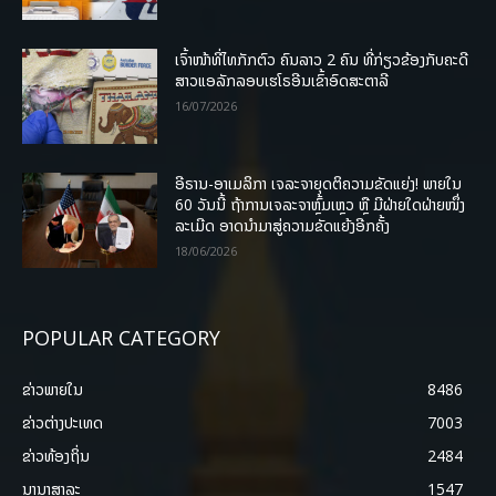
ເຈົ້າໜ້າທີ່ໄທກັກຕົວ ຄົນລາວ 2 ຄົນ ທີ່ກ່ຽວຂ້ອງກັບຄະດີ
ສາວແອລັກລອບເຮໂຣອີນເຂົ້າອົດສະຕາລີ
16/07/2026
ອີຣານ-ອາເມລິກາ ເຈລະຈາຍຸດຕິຄວາມຂັດແຍ່ງ! ພາຍໃນ
60 ວັນນີ້ ຖ້າການເຈລະຈາຫຼົ້ມເຫຼວ ຫຼື ມີຝ່າຍໃດຝ່າຍໜຶ່ງ
ລະເມີດ ອາດນໍາມາສູ່ຄວາມຂັດແຍ້ງອີກຄັ້ງ
18/06/2026
POPULAR CATEGORY
ຂ່າວພາຍ​ໃນ
8486
ຂ່າວຕ່າງປະເທດ
7003
ຂ່າວທ້ອງຖິ່ນ
2484
ນານາສາລະ
1547