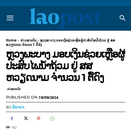
Home
ຂ່າວພາຍ​ໃນ
ຫຼວງພະບາງ ມອບເງິນຊ່ວຍເຫຼືອຜູ້ປະສົບໄພນໍ້າຖ້ວມ ຢູ່ ສສ
ຫວຽດນາມ ຈຳນວນ 1 ຕື້ດົງ
ຫຼວງພະບາງ ມອບເງິນຊ່ວຍເຫຼືອຜູ້
ປະສົບໄພນໍ້າຖ້ວມ ຢູ່ ສສ
ຫວຽດນາມ ຈຳນວນ 1 ຕື້ດົງ
ຂ່າວພາຍ​ໃນ
19/09/2024
PUBLISHED ON
BY
ພິຍາດາ
102