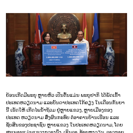
ຍ້ອນເກີດມີພະຍຸ ຫຼາຍຫົວ ເປັນຕົ້ນແມ່ນ ພະຍຸຢາກິ ໄດ້ພັດເຂົ້າ
ປະເທດຫວຽດນາມ ແລະບັນດາປະເທດໃກ້ຄຽງ ໃນເດືອນກັນຍາ
ນີ້ ເຮັດໃຫ້ ເກີດໄພນໍ້າຖ້ວມ ຢູ່ຫຼາຍແຂວງ, ຫຼາຍເມືອງຂອງ
ປະເທດ ຫວຽດນາມ ສົ່ງຜົນກະທົບ ຕໍ່ອາຄານບ້ານເຮືອນ ແລະ
ຊັບສິນຂອງປະຊາຊົນ ຫຼາຍແຂວງ ໃນປະເທດຫວຽດນາມ, ໂດຍ
ສະເພາະແມ່ນແຂວງກວາງນິ່ງ, ເຊິນລາ, ທ້າຍຫງວຽນ, ລາວກາຍ