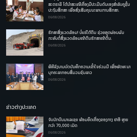
ສະຕຣາລີ ໄດ້ນຳສະເໜີເຄື່ອງມືປະເມີນຕົນເອງສຳລັບຄູຊັ້ນ
ປະຖົມສຶກສາ ເພື່ອສົ່ງເສີມຄຸນນະພາບການສຶກສາ.
06/08/2026
ຮັກສາສິ່ງແວດລ້ອມ! ບໍ່ແຮ່ໃຕ້ດິນ ຊ່ວຍຫຼຸດຜ່ອນຜົນ
ກະທົບຕໍ່ສິ່ງແວດລ້ອມໜ້າດິນຮັກສາໜ້າດິນ.
06/08/2026
ພິທີລົງນາມບົດບັນທຶກຄວາມເຂົ້າໃຈຮ່ວມມື ເພື່ອພັດທະນາ
ບຸກຄະລາກອນສື່ມວນຊົນລາວ
06/08/2026
ຂ່າວຕ່າງປະເທດ
ຈັບນັກບິນມາເລເຊຍ ພ້ອມຍຶດເຄື່ອງຂອງກາງ ຢາອີ ຫຼາຍ
ກວ່າ 70,000 ເມັດ
06/08/2026