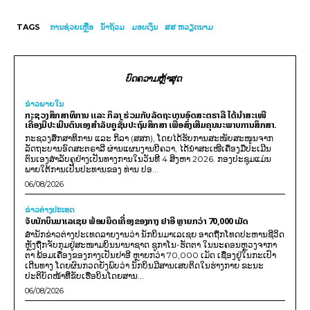
TAGS
ການຊ່ວຍເຫຼືອ
ນໍ້າຖ້ວມ
ມອບເງິນ
ສສ ຫວຽດນາມ
ບົດຄວາມຫຼ້າສຸດ
ຂ່າວພາຍ​ໃນ
ກະຊວງສຶກສາທິການ ແລະ ກິລາ ຮ່ວມກັບລັດຖະບານອົດສະຕຣາລີ ໄດ້ນຳສະເໜີ
ເຄື່ອງມືປະເມີນຕົນເອງສຳລັບຄູຊັ້ນປະຖົມສຶກສາ ເພື່ອສົ່ງເສີມຄຸນນະພາບການສຶກສາ.
ກະຊວງສຶກສາທິການ ແລະ ກິລາ (ສສກ), ໂດຍໄດ້ຮັບການສະໜັບສະໜູນຈາກ
ລັດຖະບານອົດສະຕຣາລີ ຜ່ານແຜນງານບີຄວາ, ໄດ້ນຳສະເໜີເຄື່ອງມືປະເມີນ
ຕົນເອງສຳລັບຄູຢ່າງເປັນທາງການໃນວັນທີ 4 ສິງຫາ 2026. ກອງປະຊຸມແມ່ນ
ພາຍໃຕ້ການເປັນປະທານຂອງ ທ່ານ ປອ...
06/08/2026
ຂ່າວຕ່າງປະເທດ
ຈັບນັກບິນມາເລເຊຍ ພ້ອມຍຶດເຄື່ອງຂອງກາງ ຢາອີ ຫຼາຍກວ່າ 70,000 ເມັດ
ສຳນັກຂ່າວຕ່າງປະເທດລາຍງານວ່າ ນັກບິນມາເລເຊຍ ອາດຖືກໂທດປະຫານຊີວິດ
ຫຼັງຖືກຈັບກຸມຢູ່ສະໜາມບິນນານາຊາດ ຊູກາໂນ-ຮັດຕາ ໃນນະຄອນຫຼວງຈາກາ
ຕາ ພ້ອມເຄື່ອງຂອງກາງເປັນຢາອີ ຫຼາຍກວ່າ 70,000 ເມັດ ເຊື່ອງຢູ່ໃນກະເປົາ
ເດີນທາງ ໂດຍຜົນກວດຍັງພົບວ່າ ນັກບິນມີສານເສບຕິດໃນຮ່າງກາຍ ຂະນະ
ປະຕິບັດໜ້າທີ່ຂັບເຮືອບິນໂດຍສານ...
06/08/2026