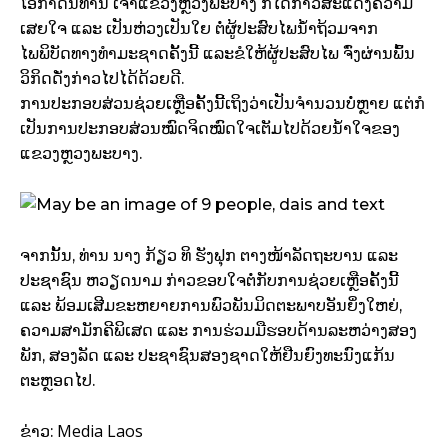
ໂອກາດນີ້ທ່ານ ເຈົ້າແຂວງຫຼວງພະບາງ ກໍໄດ້ກ່າວສະແດງຄວາມ
ເສຍໃຈ ແລະ ເປັນຫ່ວງເປັນໃຍ ຕໍ່ຜູ້ປະສົບໄພນໍ້າຖ້ວມຈາກ
ໄພພິບັດທາງທໍາມະຊາດຄັ້ງນີ້ ແລະຂໍໃຫ້ຜູ້ປະສົບໄພ ຈົ່ງຜ່ານພົ້ນ
ວິກິດດັ່ງກ່າວໄປໄດ້ດ້ວຍດີ.
ການປະກອບສ່ວນຊ່ວຍເຫຼືອຄັ້ງນີ້ເຖິງວ່າເປັນຈຳນວນບໍ່ຫຼາຍ ແຕ່ກໍ
ເປັນການປະກອບສ່ວນໝົດຈິດໝົດໃຈເຕັມໄປດ້ວຍນ້ຳໃຈຂອງ
ແຂວງຫຼວງພະບາງ.
ຈາກນັ້ນ, ທ່ານ ນາງ ກ້ຽວ ທິ ຮັງຟຸກ ຕາງໜ້າລັດຖະບານ ແລະ
ປະຊາຊົນ ຫວຽດນາມ ກ່າວຂອບໃຈຕໍ່ກັບການຊ່ວຍເຫຼືອຄັ້ງນີ້
ແລະ ພ້ອມເສີມຂະຫຍາຍການພົວພັນມິດຕະພາບອັນຍິ່ງໃຫຍ່,
ຄວາມສາມັກຄີພິເສດ ແລະ ການຮ່ວມມືຮອບດ້ານລະຫວ່າງສອງ
ພັກ, ສອງລັດ ແລະ ປະຊາຊົນສອງຊາດໃຫ້ຢືນຍົງທະນົງແກ້ນ
ຕະຫຼອດໄປ.
Media Laos
ຂ່າວ: