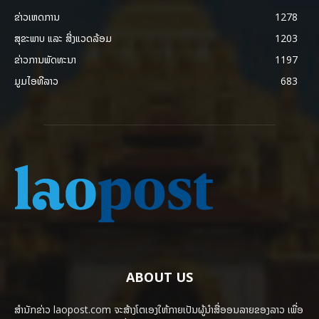
ຂ່າວເຫດການ
1278
ສຸຂະພາບ ແລະ ສີ່ງແວດລ້ອມ
1203
ຂ່າວການພັດທະນາ
1197
ມູມໄອທີລາວ
683
ABOUT US
ສຳນັກຂ່າວ laopost.com ຈະສ້າງໂຕເອງໃຫ້ກາຍເປັນຜູ້ນຳສື່ອອນລາຍຂອງລາວ ເພື່ອ