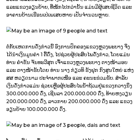
ແລະແຂວງອຽນບ້າຍ, ທີ່ໜັກໄປກວ່ານັ້ນ ແມ່ນມີຜູ້ເສຍຊີວິດ ແລະ
ອາຄານບ້ານເຮືອນເປ່ເພເສຍຫາຍ ເປັນຈໍານວນຫຼາຍ.
ຕໍ່ກັບເຫດການດັ່ງກ່າວນີ້ ອົງການປົກຄອງແຂວງຫຼວງພະບາງ ຈິ່ງ
ໄດ້ນໍາເງິນມູນຄ່າ 1 ຕື້ດົ່ງ, ໄປຊ່ວຍຜູ້ປະສົບໄພດັ່ງກ່າວ, ໂດຍແມ່ນ
ທ່ານ ຄໍາຂັນ ຈັນທະວີສຸກ ເຈົ້າແຂວງຫຼວງພະບາງ ຕາງໜ້າມອບ
ແລະ ຕາງໜ້າຮັບໂດຍ ທ່ານ ນາງ ກ່ຽວທິ ຮັງຟຸກ ກົງສູນໃຫຍ່ ແຫ່ງ
ສສ ຫວຽດນາມ ປະຈໍາພາກເໜືອ ແລະ ຄະນະຮ່ວມຮັບ.​ ສໍາລັບ
ເງິນດັ່ງກ່າວແມ່ນ ຊ່ວຍເຫຼືອຜູ້ປະສົບໄພນໍ້າຖ້ວມຢູ່ແຂວງກວາງນິ່ງ
300.000.000 ດົ່ງ, ເຊີນລາ 200.000.000 ດົ່ງ, ທ້າຍຫງວຽນ
200.000.000 ດົ່ງ, ລາວກາຍ 200.000.000 ດົ່ງ ແລະ ແຂວງ
ອຽນບ້າຍ 100.000.000 ດົ່ງ.