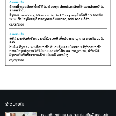
ຂ່າວພາຍ​ໃນ
ຮັກສາສິ່ງແວດລ້ອມ! ບໍ່ແຮ່ໃຕ້ດິນ ຊ່ວຍຫຼຸດຜ່ອນຜົນກະທົບຕໍ່ສິ່ງແວດລ້ອມໜ້າດິນ
ຮັກສາໜ້າດິນ.
ອີງຕາມ Lane Xang Minerals Limited Companyໃນວັນທີ 30 ກໍລະກົດ
2026 ທີ່ເມືອງວິລະບູລີ ແຂວງສະຫວັນນະເຂດ, ສປປ ລາວ ບໍລິສັດ...
06/08/2026
ຂ່າວພາຍ​ໃນ
ພິທີລົງນາມບົດບັນທຶກຄວາມເຂົ້າໃຈຮ່ວມມື ເພື່ອພັດທະນາບຸກຄະລາກອນສື່ມວນຊົນ
ລາວ
ວັນທີ 4 ສິງຫາ 2026 ທີ່ສະຖາບັນສື່ມວນຊົນ ແລະ ໂຄສະນາ ສັງກັດສະຖາບັນ
ການເມືອງແຫ່ງຊາດ ໂຮ່ຈິມິນ ນະຄອນຮ່າໂນ້ຍ ສສ. ຫວຽດນາມ, ໄດ້ຈັດພິທີ
ລົງນາມບົດບັນທຶກຄວາມເຂົ້າໃຈຮ່ວມມື ລະຫວ່າງ...
06/08/2026
ຂ່າວພາຍໃນ
ກະຊວງສຶກສາທິການ ແລະ ກິລາ ຮ່ວມກັບລັດຖະບານອົດ