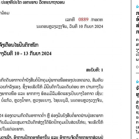
ຂ
ກ
ອ
ສ
ກ
ກ
ສ
ງ
ເ
ພ
0
ຂ
ຈ
ຫ
ສ
ຖ
ຊ
ຂ
ກ
ເ
ໂ