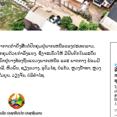
ກາດຕໍ່າຍັງສືບຕໍ່ປົກຄຸມຢູ່ພາກເຫນືອຂອງປະເທດລາວ,
ົກຄຸມດ້ວຍກໍາລັງແຮງ. ຊຶ່ງຈະເຮັດໃຫ້ ມີຝົນຕົກໃນລະດັບ
ກຢູ່ບາງທ້ອງຖິ່ນແຂວງພາກເຫນືອ ແລະ ພາກກາງ ພ້ອມມີ
ຂ
, ຫົວພັນ, ຊຽງຂວາງ, ອຸດົມໄຊ, ບໍ່ແກ້ວ, ຫຼວງນໍ້າທາ, ຫຼວງ
ຍ
ກ
ບູນ, ວຽງຈັນ, ບໍລິຄໍາໄຊ.
ຍ
ໃ
ປ
ສ
ປ
3
0