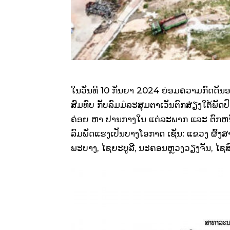
ໃນວັນທີ 10 ກັນຍາ 2024 ຍ່ອມຄວາມກົດດັນອາ
ສົມທົບ ກັບລົມມໍລະສຸມຕາເວັນຕົກສ່ຽງໃຕ້ພັດປ
ຄ່ອຍ ຫາ ປານກາງໃນ ແຕ່ລະພາກ ແລະ ຕົກຫນັ
ລົມພັດແຮງເປັນບາງໂອກາດ ເຊັ່ນ: ແຂວງ ຜົ້ງສາລີ
ພະບາງ, ໄຊຍະບູລີ, ນະຄອນຫຼວງວຽງຈັນ, ໄຊສົມ