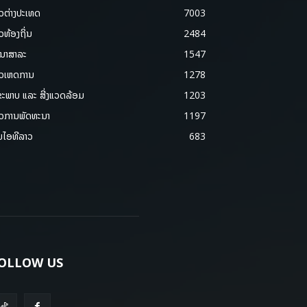
າວຕ່າງປະເທດ
7003
າວທ້ອງຖິ່ນ
2484
ນາສາລະ
1547
າວເຫດການ
1278
ຂະພາບ ແລະ ສີ່ງແວດລ້ອມ
1203
າວການພັດທະນາ
1197
ມໄອທີລາວ
683
OLLOW US