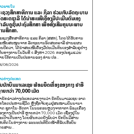
່າວພາຍ​ໃນ
ະຊວງສຶກສາທິການ ແລະ ກິລາ ຮ່ວມກັບລັດຖະບານ
ົດສະຕຣາລີ ໄດ້ນຳສະເໜີເຄື່ອງມືປະເມີນຕົນເອງ
ຳລັບຄູຊັ້ນປະຖົມສຶກສາ ເພື່ອສົ່ງເສີມຄຸນນະພາບ
ານສຶກສາ.
ະຊວງສຶກສາທິການ ແລະ ກິລາ (ສສກ), ໂດຍໄດ້ຮັບການ
ະໜັບສະໜູນຈາກ ລັດຖະບານອົດສະຕຣາລີ ຜ່ານແຜນ
ານບີຄວາ, ໄດ້ນຳສະເໜີເຄື່ອງມືປະເມີນຕົນເອງສຳລັບຄູຢ່າງ
ປັນທາງການໃນວັນທີ 4 ສິງຫາ 2026. ກອງປະຊຸມແມ່ນ
າຍໃຕ້ການເປັນປະທານຂອງ ທ່ານ ປອ...
6/08/2026
່າວຕ່າງປະເທດ
ັບນັກບິນມາເລເຊຍ ພ້ອມຍຶດເຄື່ອງຂອງກາງ ຢາອີ
ຼາຍກວ່າ 70,000 ເມັດ
ຳນັກຂ່າວຕ່າງປະເທດລາຍງານວ່າ ນັກບິນມາເລເຊຍ ອາດ
ືກໂທດປະຫານຊີວິດ ຫຼັງຖືກຈັບກຸມຢູ່ສະໜາມບິນນານາ
າດ ຊູກາໂນ-ຮັດຕາ ໃນນະຄອນຫຼວງຈາກາຕາ ພ້ອມເຄື່ອງ
ອງກາງເປັນຢາອີ ຫຼາຍກວ່າ 70,000 ເມັດ ເຊື່ອງຢູ່ໃນ
ະເປົາເດີນທາງ ໂດຍຜົນກວດຍັງພົບວ່າ ນັກບິນມີສານ
ສບຕິດໃນຮ່າງກາຍ ຂະນະປະຕິບັດໜ້າທີ່ຂັບເຮືອບິນ
ດຍສານ...