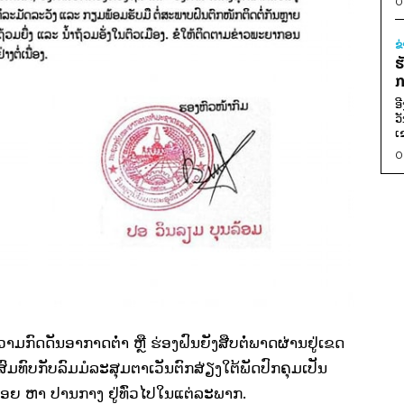
0
ຂ
ຮ
ກ
ອ
ວ
ເ
0
ມກົດດັນອາກາດຕໍ່າ ຫຼື ຮ່ອງຝົນຍັງສືບຕໍ່ພາດຜ່ານຢູ່ເຂດ
ທົບກັບລົມມໍລະສຸມຕາເວັນຕົກສ່ຽງໃຕ້ພັດປົກຄຸມເປັນ
ຄ່ອຍ ຫາ ປານກາງ ຢູ່ທົ່ວໄປໃນແຕ່ລະພາກ.