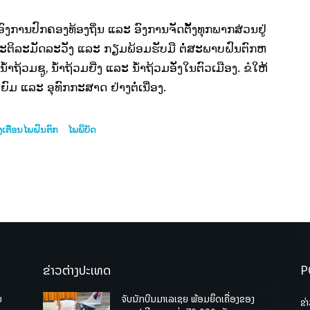
າ, ອົງການປົກຄອງທ້ອງຖິ່ນ ແລະ ອົງການຈັດຕັ້ງທຸກພາກສ່ວນຢູ່
ະຕິລະມັດລະວັງ ແລະ ກຽມພ້ອມຮັບມື ຕໍ່ສະພາບຝົນຕົກຫ
ນໍ້າຖ້ວມຊູ, ນໍ້າຖ້ວມຍີ່ງ ແລະ ນໍ້າຖ້ວມອັ່ງໃນຕົວເມືອງ. ຂໍໃຫ້
ມ ແລະ ອຸທົກກະສາດ ຢ່າງຕໍ່ເນື່ອງ.
ງເຕືອນໄພຝົນຕົກ
ໄພພິບັດ
ຂ່າວຕ່າງປະເທດ
P
ບ
ຈັບນັກບິນມາເລເຊຍ ພ້ອມຍຶດເຄື່ອງຂອງ
ຂ່