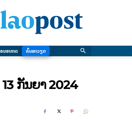
ອນອາກາດ
ຄົ້ນຫາວຽກ
– 13 ກັນຍາ 2024