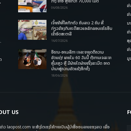
່
ກາງ ຢາອີ ຫຼາຍກວ່າ 70,000 ເມັດ
ຂ່
06/08/2026
ຂ່
ເຈົ້າໜ້າທີ່ໄທກັກຕົວ ຄົນລາວ 2 ຄົນ ທີ່
ນາ
ກ່ຽວຂ້ອງກັບຄະດີສາວແອລັກລອບເຮໂຣອີນ
ຂ່
ເຂົ້າອົດສະຕາລີ
ສຸ
.
16/07/2026
ຂ່
ອີຣານ-ອາເມລິກາ ເຈລະຈາຍຸດຕິຄວາມ
ຂັດແຍ່ງ! ພາຍໃນ 60 ວັນນີ້ ຖ້າການເຈລະຈາ
ມູ
ຸດ
ຫຼົ້ມເຫຼວ ຫຼື ມີຝ່າຍໃດຝ່າຍໜຶ່ງລະເມີດ ອາດ
ນໍາມາສູ່ຄວາມຂັດແຍ້ງອີກຄັ້ງ
18/06/2026
OUT US
F
ຂ່າວ laopost.com ຈະສ້າງໂຕເອງໃຫ້ກາຍເປັນຜູ້ນຳສື່ອອນລາຍຂອງລາວ ເພື່ອ