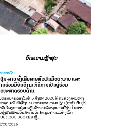
ບົດຄວາມຫຼ້າສຸດ
່າວພາຍ​ໃນ
ີ່ປຸ່ນ-ລາວ ສົ່ງເສີມສາຍພົວພັນມິດຕະພາບ ແລະ
ານຮ່ວມມືອັນດີງາມ ກໍຄືການເປັນຄູ່ຮ່ວມ
ຸດທະສາດຮອບດ້ານ.
ນຕອນບ່າຍຂອງວັນທີ 5 ສິງຫາ 2026 ທີ່ ກະຊວງການຕ່າງ
ະເທດ ໄດ້ມີພິທີລົງນາມເອກະສານແລກປ່ຽນ (ສະບັບປັບປຸງ)
ໍາລັບໂຄງການຊ່ວຍເຫຼືອລ້າຈາກລັດຖະບານຍີ່ປຸ່ນ ໃນການ
ັບປຸງສະໜາມບິນສາກົນວັດໄຕ ມູນຄ່າລວມທັງໝົດ
,863,000,000 ເຢນ ຫຼື...
7/08/2026