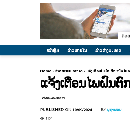
ໜ້າຫຼັກ
ຂ່າວພາຍ​ໃນ
ຂ່າວຕ່າງປະເທດ
Home
ຂ່າວສະພາບອາກາດ
ແຈ້ງເຕືອນໄພຝົນຕົກຫນັກ ໃນລ
ແຈ້ງເຕືອນໄພຝົນຕົ
ຂ່າວສະພາບອາກາດ
10/09/2024
PUBLISHED ON
BY
ນຸຖາພອນ
1101