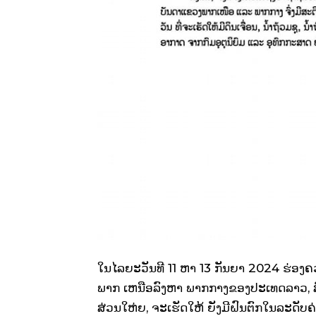
ໃນໄລຍະວັນທີ 11 ຫາ 13 ກັນຍາ 2024 ຮ່ອງຄວາ
ພາກ ເຫນືອລົງຫາ ພາກກາງຂອງປະເທດລາວ, ສົມ
ສ່ວນໃຫ່ຍ, ຈະເຮັດໃຫ້ ຍັງມີຝົນຕົກໃນລະດັບ