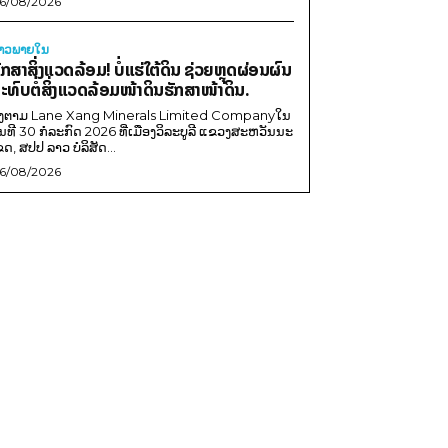
6/08/2026
່າວພາຍ​ໃນ
ັກສາສິ່ງແວດລ້ອມ! ບໍ່ແຮ່ໃຕ້ດິນ ຊ່ວຍຫຼຸດຜ່ອນຜົນ
ະທົບຕໍ່ສິ່ງແວດລ້ອມໜ້າດິນຮັກສາໜ້າດິນ.
ີງຕາມ Lane Xang Minerals Limited Companyໃນ
ັນທີ 30 ກໍລະກົດ 2026 ທີ່ເມືອງວິລະບູລີ ແຂວງສະຫວັນນະ
ຂດ, ສປປ ລາວ ບໍລິສັດ...
6/08/2026