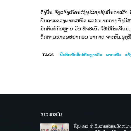
ດັ່ງນັ້ນ, ຈຶ່ງແຈ້ງເຕືອນເຖິງປະຊາຊົນບັນດາເຜົ່
ບັນດາແຂວງພາກເຫນືອ ແລະ ພາກກາງ ຈົ່ງມີສ
ນັກຕິດຕໍ່ກັນຫຼາຍ ວັນ ທີ່ຈະເຮັດໃຫ້ມີດິນເຈື່ອນ, 
ຕິດຕາມຂ່າວພະຍາກອນ ອາກາດ ຈາກກົມອຸຕຸນິຍົ
TAGS
ຝົນຕົກໜັກຕິດຕໍ່ກັນຫຼາຍວັນ
ພາກເໜືອ
ແຈ້
ຂ່າວພາຍໃນ
ຍີ່ປຸ່ນ-ລາວ ສົ່ງເສີມສາຍພົວພັນມິດຕະພາ