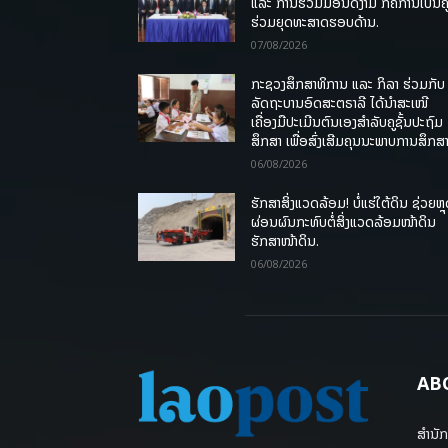
ແລະ ການຮ່ວມມືອັນດີງາມ ກໍຄືການເປັນຄູ
ຮ່ວມຍຸດທະສາດຮອບດ້ານ.
07/08/2026
ກະຊວງສຶກສາທິການ ແລະ ກິລາ ຮ່ວມກັບ
ລັດຖະບານອົດສະຕຣາລີ ໄດ້ນຳສະເໜີ
ເຄື່ອງມືປະເມີນຕົນເອງສຳລັບຄູຊັ້ນປະຖົມ
ສຶກສາ ເພື່ອສົ່ງເສີມຄຸນນະພາບການສຶກສາ
06/08/2026
ຮັກສາສິ່ງແວດລ້ອມ! ບໍ່ແຮ່ໃຕ້ດິນ ຊ່ວຍຫຼ
ຜ່ອນຜົນກະທົບຕໍ່ສິ່ງແວດລ້ອມໜ້າດິນ
ຮັກສາໜ້າດິນ.
06/08/2026
AB
ສຳນັກ