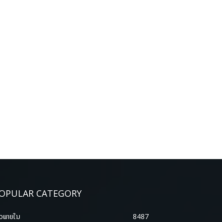
OPULAR CATEGORY
າວພາຍ​ໃນ
8487