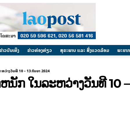
​ຂ່າວບັນເທິງ
​ຂ່າວທ່ອງທ່ຽວ
ສຸຂະພາບ ແລະ ສີ່ງແວດລ້ອມ
ພະຍາກ
ະຫວ່າງວັນທີ 10 – 13 ກັນຍາ 2024
ກຫນັກ ໃນລະຫວ່າງວັນທີ 10 