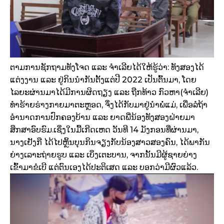
ຕາມການຊັກຖາມທັງໂຈດ ແລະ ຈຳເລີຍໄດ້ໃຫ້ຮູ້ວ່າ: ທັງສອງໄດ້
ແຕ່ງງານ ແລະ ຢູ່ກິນນຳກັນຕັ້ງແຕ່ປີ 2022 ເປັນຕົ້ນມາ, ໂດຍ
ໄລຍະຜ່ານມາໄດ້ມີການຜິດຖຽງ ແລະ ຖືກທ້າວ ກົວຫາ(ຈຳເລີຍ)
ທຳຮ້າຍຮ່າງກາຍມາຕະຫຼອດ, ຈຶ່ງໄດ້ກັບມາຢູ່ນໍາພໍ່ແມ່, ເພື່ອລໍຖ້າ
ອຳນາດການປົກຄອງບ້ານ ແລະ ຍາດພີ່ນ້ອງທັງສອງຝ່າຍມາ
ສຶກສາອົບຮົມ.ເຊິ່ງໃນມື້ເກີດເຫດ ວັນທີ 14 ມັງກອນທີ່ຜ່ານມາ,
ນາງເຢັງກື ໄດ້ໄປຫຼິ້ນບຸນກິນຈຽງກັບນ້ອງສາວສອງຄົນ, ໄດ້ພາກັນ
ຍ່າງເລາະຖ່າຍຮູບ ແລະ ເບິ່ງເຕະບານ, ຈາກນັ້ນມີຜູ້ຊາຍຍ່າງ
ເຂົ້າມາຂໍເບີ ແຕ່ຕົນເອງໄດ້ປະຕິເສດ ແລະ ບອກວ່າມີຜົວແລ້ວ.