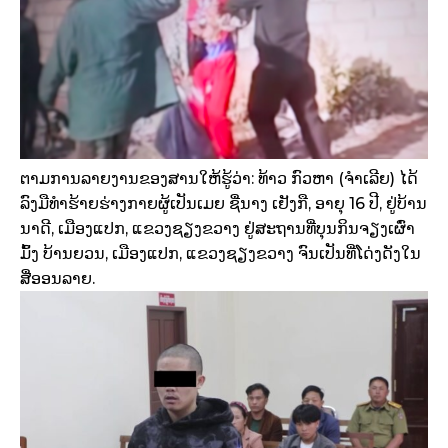
ຕາມການລາຍງານຂອງສານໃຫ້ຮູ້ວ່າ: ທ້າວ ກົວຫາ (ຈໍາເລີຍ) ໄດ້
ລົງມືທຳຮ້າຍຮ່າງກາຍຜູ້ເປັນເມຍ ຊື່ນາງ ເຢັງກື, ອາຍຸ 16 ປີ, ຢູ່ບ້ານ
ນາດີ, ເມືອງແປກ, ແຂວງຊຽງຂວາງ ຢູ່ສະຖານທີ່ບຸນກິນຈຽງເຜົ່າ
ມົ້ງ ບ້ານຍວນ, ເມືອງແປກ, ແຂວງຊຽງຂວາງ ຈົນເປັນທີ່ໂດ່ງດັງໃນ
ສື່ອອນລາຍ.