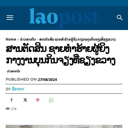
Home
ຂ່າວພາຍ​ໃນ
ສານຕັດສິນ ຊາຍທຳຮ້າຍຜູ້ຍິງ ກາງງານບຸນກິນຈຽງທີ່ຊຽງຂວາງ
ສານຕັດສິນ ຊາຍທຳຮ້າຍຜູ້ຍິງ
ກາງງານບຸນກິນຈຽງທີ່ຊຽງຂວາງ
ຂ່າວພາຍ​ໃນ
27/08/2024
PUBLISHED ON
BY
ພິຍາດາ
274