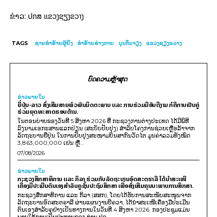
ປກສ ແຂວງຊຽງຂວາງ
ຂ່າວ:
TAGS
ຊາຍທຳຮ້າຍຜູ້ຍິງ
ທຳ​ຮ້າຍ​ຮ່າງ​ກາຍ
ບຸນກິນຈຽງ
ແຂວງຊຽງຂວາງ
ບົດຄວາມຫຼ້າສຸດ
ຂ່າວພາຍ​ໃນ
ຍີ່ປຸ່ນ-ລາວ ສົ່ງເສີມສາຍພົວພັນມິດຕະພາບ ແລະ ການຮ່ວມມືອັນດີງາມ ກໍຄືການເປັນຄູ່
ຮ່ວມຍຸດທະສາດຮອບດ້ານ.
ໃນຕອນບ່າຍຂອງວັນທີ 5 ສິງຫາ 2026 ທີ່ ກະຊວງການຕ່າງປະເທດ ໄດ້ມີພິທີ
ລົງນາມເອກະສານແລກປ່ຽນ (ສະບັບປັບປຸງ) ສໍາລັບໂຄງການຊ່ວຍເຫຼືອລ້າຈາກ
ລັດຖະບານຍີ່ປຸ່ນ ໃນການປັບປຸງສະໜາມບິນສາກົນວັດໄຕ ມູນຄ່າລວມທັງໝົດ
3,863,000,000 ເຢນ ຫຼື...
07/08/2026
ຂ່າວພາຍ​ໃນ
ກະຊວງສຶກສາທິການ ແລະ ກິລາ ຮ່ວມກັບລັດຖະບານອົດສະຕຣາລີ ໄດ້ນຳສະເໜີ
ເຄື່ອງມືປະເມີນຕົນເອງສຳລັບຄູຊັ້ນປະຖົມສຶກສາ ເພື່ອສົ່ງເສີມຄຸນນະພາບການສຶກສາ.
ກະຊວງສຶກສາທິການ ແລະ ກິລາ (ສສກ), ໂດຍໄດ້ຮັບການສະໜັບສະໜູນຈາກ
ລັດຖະບານອົດສະຕຣາລີ ຜ່ານແຜນງານບີຄວາ, ໄດ້ນຳສະເໜີເຄື່ອງມືປະເມີນ
ຕົນເອງສຳລັບຄູຢ່າງເປັນທາງການໃນວັນທີ 4 ສິງຫາ 2026. ກອງປະຊຸມແມ່ນ
ພາຍໃຕ້ການເປັນປະທານຂອງ ທ່ານ ປອ...