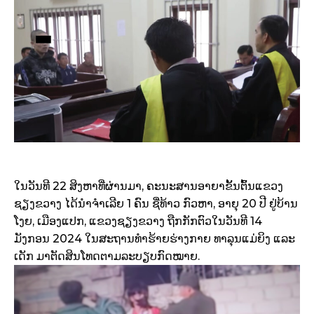
ໃນວັນທີ 22 ສິງຫາທີ່ຜ່ານມາ, ຄະນະສານອາຍາຂັ້ນຕົ້ນແຂວງ
ຊຽງຂວາງ ໄດ້ນຳຈຳເລີຍ 1 ຄົນ ຊື່ທ້າວ ກົວຫາ, ອາຍຸ 20 ປີ ຢູ່ບ້ານ
ໂງຍ, ເມືອງແປກ, ແຂວງຊຽງຂວາງ ຖືກກັກຕົວໃນວັນທີ 14
ມັງກອນ 2024 ໃນສະຖານທຳຮ້າຍຮ່າງກາຍ ທາລຸນແມ່ຍິງ ແລະ
ເດັກ ມາຕັດສິນໂທດຕາມລະບຽບກົດໝາຍ.