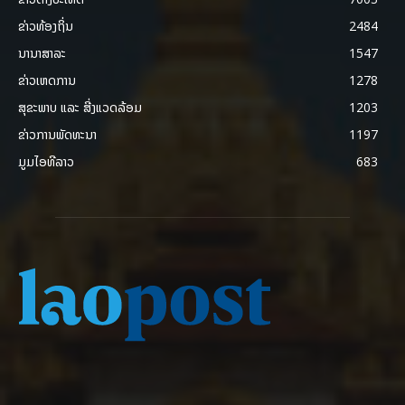
ຂ່າວທ້ອງຖິ່ນ
2484
ນານາສາລະ
1547
ຂ່າວເຫດການ
1278
ສຸຂະພາບ ແລະ ສີ່ງແວດລ້ອມ
1203
ຂ່າວການພັດທະນາ
1197
ມູມໄອທີລາວ
683