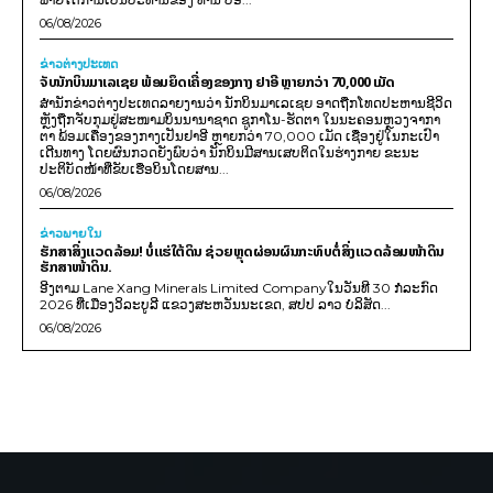
06/08/2026
ຂ່າວຕ່າງປະເທດ
ຈັບນັກບິນມາເລເຊຍ ພ້ອມຍຶດເຄື່ອງຂອງກາງ ຢາອີ ຫຼາຍກວ່າ 70,000 ເມັດ
ສຳນັກຂ່າວຕ່າງປະເທດລາຍງານວ່າ ນັກບິນມາເລເຊຍ ອາດຖືກໂທດປະຫານຊີວິດ
ຫຼັງຖືກຈັບກຸມຢູ່ສະໜາມບິນນານາຊາດ ຊູກາໂນ-ຮັດຕາ ໃນນະຄອນຫຼວງຈາກາ
ຕາ ພ້ອມເຄື່ອງຂອງກາງເປັນຢາອີ ຫຼາຍກວ່າ 70,000 ເມັດ ເຊື່ອງຢູ່ໃນກະເປົາ
ເດີນທາງ ໂດຍຜົນກວດຍັງພົບວ່າ ນັກບິນມີສານເສບຕິດໃນຮ່າງກາຍ ຂະນະ
ປະຕິບັດໜ້າທີ່ຂັບເຮືອບິນໂດຍສານ...
06/08/2026
ຂ່າວພາຍ​ໃນ
ຮັກສາສິ່ງແວດລ້ອມ! ບໍ່ແຮ່ໃຕ້ດິນ ຊ່ວຍຫຼຸດຜ່ອນຜົນກະທົບຕໍ່ສິ່ງແວດລ້ອມໜ້າດິນ
ຮັກສາໜ້າດິນ.
ອີງຕາມ Lane Xang Minerals Limited Companyໃນວັນທີ 30 ກໍລະກົດ
2026 ທີ່ເມືອງວິລະບູລີ ແຂວງສະຫວັນນະເຂດ, ສປປ ລາວ ບໍລິສັດ...
06/08/2026