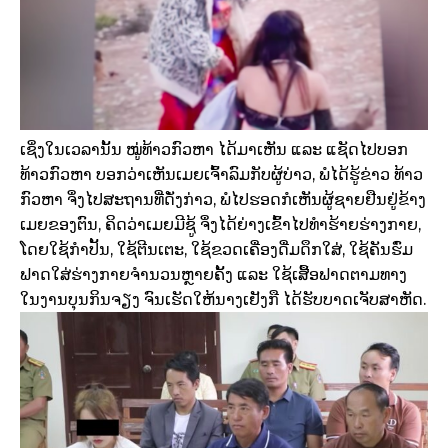
ເຊິ່ງໃນເວລານັ້ນ ໝູ່ທ້າວກົວຫາ ໄດ້ມາເຫັນ ແລະ ແຊັດໄປບອກ
ທ້າວກົວຫາ ບອກວ່າເຫັນເມຍເຈົ້າລົມກັບຜູ້ບ່າວ, ພໍໄດ້ຮູ້ຂ່າວ ທ້າວ
ກົວຫາ ຈຶ່ງໄປສະຖານທີ່ດັ່ງກ່າວ, ພໍໄປຮອດກໍເຫັນຜູ້ຊາຍຢືນຢູ່ຂ້າງ
ເມຍຂອງຕົນ, ຄິດວ່າເມຍມີຊູ້ ຈຶ່ງໄດ້ຍ່າງເຂົ້າໄປທຳຮ້າຍຮ່າງກາຍ,
ໂດຍໃຊ້ກຳປັ້ນ, ໃຊ້ຕີນເຕະ, ໃຊ້ຂວດເຄື່ອງດື່ມດຶກໃສ່, ໃຊ້ຄັນຮົ່ມ
ຟາດໃສ່ຮ່າງກາຍຈຳນວນຫຼາຍຄັ້ງ ແລະ ໃຊ້ເສື້ອຟາດຕາມທາງ
ໃນງານບຸນກິນຈຽງ ຈົນເຮັດໃຫ້ນາງເຢັງກື ໄດ້ຮັບບາດເຈັບສາຫັດ.