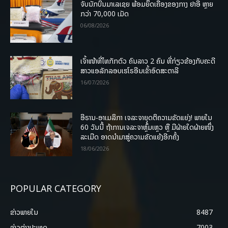
ຈັບນັກບິນມາເລເຊຍ ພ້ອມຍຶດເຄື່ອງຂອງກາງ ຢາອີ ຫຼາຍ
ກວ່າ 70,000 ເມັດ
06/08/2026
ເຈົ້າໜ້າທີ່ໄທກັກຕົວ ຄົນລາວ 2 ຄົນ ທີ່ກ່ຽວຂ້ອງກັບຄະດີ
ສາວແອລັກລອບເຮໂຣອີນເຂົ້າອົດສະຕາລີ
16/07/2026
ອີຣານ-ອາເມລິກາ ເຈລະຈາຍຸດຕິຄວາມຂັດແຍ່ງ! ພາຍໃນ
60 ວັນນີ້ ຖ້າການເຈລະຈາຫຼົ້ມເຫຼວ ຫຼື ມີຝ່າຍໃດຝ່າຍໜຶ່ງ
ລະເມີດ ອາດນໍາມາສູ່ຄວາມຂັດແຍ້ງອີກຄັ້ງ
18/06/2026
POPULAR CATEGORY
ຂ່າວພາຍ​ໃນ
8487
ຂ່າວຕ່າງປະເທດ
7003