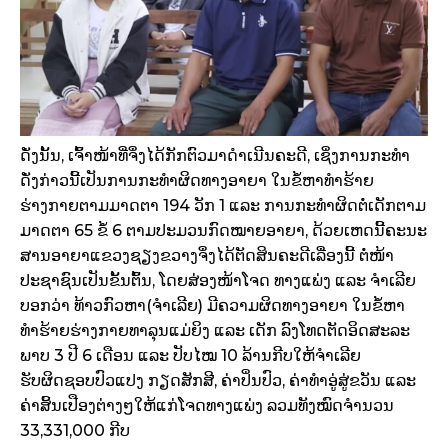
ດັ່ງນັ້ນ, ເຈົ້າໜ້າທີ່ຈຶ່ງໄດ້ກັກຕົວມາດຳເນີນຄະດີ, ເຊິ່ງການກະທຳ
ດັ່ງກ່າວນີ້ເປັນການກະທຳຜິດທາງອາຍາ ໃນຂໍ້ຫາທຳຮ້າຍ
ຮ່າງກາຍຕາມມາດຕາ 194 ວັກ 1 ແລະ ການກະທຳຜິດຕໍ່ເດັກຕາມ
ມາດຕາ 65 ຂໍ້ 6 ຕາມປະມວນກົດໝາຍອາຍາ, ດ້ວຍເຫດນີ້ຄະນະ
ສານອາຍາແຂວງຊຽງຂວາງຈຶ່ງໄດ້ຕັດສິນຄະດີເລື່ອງນີ້ ຕໍ່ໜ້າ
ປະຊາຊົນເປັນຂັ້ນຕົ້ນ, ໂດຍສ່ອງໜ້າໂຈດ ທາງແພ່ງ ແລະ ຈຳເລີຍ
ບອກວ່າ ທ້າວກົວຫາ(ຈຳເລີຍ) ມີຄວາມຜິດທາງອາຍາ ໃນຂໍ້ຫາ
ທຳຮ້າຍຮ່າງກາຍທາລຸນແມ່ຍິງ ແລະ ເດັກ ລົງໂທດຕັດອິດສະລະ
ພາບ 3 ປີ 6 ເດືອນ ແລະ ປັບໄໝ 10 ລ້ານກີບໃຫ້ຈຳເລີຍ
ຮັບຜິດຊອບປົວແປງ ກຽດສັກສີ, ຄ່າປິ່ນປົວ, ຄ່າທຳອູ່ສູ່ຂວັນ ແລະ
ຄ່າສິ້ນເປືອງຕ່າງໆໃຫ້ແກ່ໂຈດທາງແພ່ງ ລວມທັງໝົດຈຳນວນ
33,331,000 ກີບ