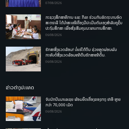
07/08/2026
ກະຊວງສຶກສາທິການ ແລະ ກິລາ ຮ່ວມກັບລັດຖະບານອົດ
ສະຕຣາລີ ໄດ້ນຳສະເໜີເຄື່ອງມືປະເມີນຕົນເອງສຳລັບຄູຊັ້ນ
ປະຖົມສຶກສາ ເພື່ອສົ່ງເສີມຄຸນນະພາບການສຶກສາ.
06/08/2026
ຮັກສາສິ່ງແວດລ້ອມ! ບໍ່ແຮ່ໃຕ້ດິນ ຊ່ວຍຫຼຸດຜ່ອນຜົນ
ກະທົບຕໍ່ສິ່ງແວດລ້ອມໜ້າດິນຮັກສາໜ້າດິນ.
06/08/2026
ຂ່າວຕ່າງປະເທດ
ຈັບນັກບິນມາເລເຊຍ ພ້ອມຍຶດເຄື່ອງຂອງກາງ ຢາອີ ຫຼາຍ
ກວ່າ 70,000 ເມັດ
06/08/2026