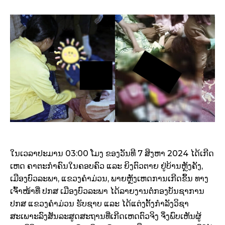
ໃນເວລາປະມານ 03:00 ໂມງ ຂອງວັນທີ 7 ສິງຫາ 2024 ໄດ້ເກີດ
ເຫດ ຄາຕະກຳຄົນໃນຄອບຄົວ ແລະ ຍິງຕົວຕາຍ ຢູ່ບ້ານຫຼັງຄັງ,
ເມືອງບົວລະພາ, ແຂວງຄຳມ່ວນ, ພາຍຫຼັງເຫດການເກີດຂຶ້ນ ທາງ
ເຈົ້າໜ້າທີ່ ປກສ ເມືອງບົວລະພາ ໄດ້ລາຍງານຕໍ່ກອງບັນຊາການ
ປກສ ແຂວງຄຳມ່ວນ ຮັບຊາບ ແລະ ໄດ້ແຕ່ງຕັ້ງກຳລັງວິຊາ
ສະເພາະລົງສັນລະສູດສະຖານທີ່ເກີດເຫດຕົວຈິງ ຈຶ່ງພົບເຫັນຜູ້