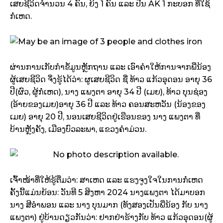
ເສຍຊີວິດຈຳນວນ 4 ຄົນ, ຍິງ 1 ຄົນ ແລະ ປືນ AK 1 ກະບອກ ທີ່ໃຊ້
ກໍ່ເຫດ.
ຜ່ານການເກັບກໍາຂໍ້ມູນຫຼັກຖານ ແລະ ເອົາຄໍາໃຫ້ການຈາກພີ່ນ້ອງ
ຜູ້ເສຍຊີວິດ ຈຶ່ງຮູ້ໄດ້ວ່າ: ຜູເສຍຊີວິດ ຊື່ ທ້າວ ແກ້ວອຸດອນ ອາຍຸ 36
ປີ(ຜົວ, ຜູ້ກໍ່ເຫດ), ນາງ ແພງຕາ ອາຍຸ 34 ປີ (ເມຍ), ທ້າວ ບຸນຊ່ອງ
(ອ້າຍຂອງເມຍ)ອາຍຸ 36 ປີ ແລະ ທ້າວ ຄອນສະຫວັນ (ນ້ອງຂອງ
ເມຍ) ອາຍຸ 20 ປີ, ນອນເສຍຊີວິດຢູ່ເຮືອນຂອງ ນາງ ແພງຕາ ທີ່
ບ້ານຫຼັງຄັງ, ເມືອງບົວລະພາ, ແຂວງຄຳມ່ວນ.
ເຈົ້າໜ້າທີ່ໃຫ້ຮູ້ຕື່ມວ່າ: ສາເຫດ ແລະ ແຮງຈູງໃຈໃນການກໍ່ເຫດ
ຄັ້ງນີ້ແມ່ນຍ້ອນ: ວັນທີ 5 ສິງຫາ 2024 ນາງແພງຕາ ໄດ້ມາບອກ
ນາງ ສີອຳພອນ ແລະ ນາງ ບຸນມາກ (ທັງສອງເປັນພີ່ນ້ອງ ກັບ ນາງ
ແພງຕາ) ຢູ່ບ້ານດຽວກັນວ່າ: ຢາກຢ່າຮ້າງກັບ ທ້າວ ແກ້ວອຸດອນ(ຜູ້