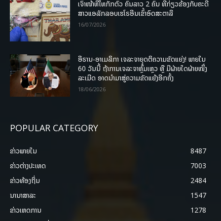
ເຈົ້າໜ້າທີ່ໄທກັກຕົວ ຄົນລາວ 2 ຄົນ ທີ່ກ່ຽວຂ້ອງກັບຄະດີ
ສາວແອລັກລອບເຮໂຣອີນເຂົ້າອົດສະຕາລີ
16/07/2026
ອີຣານ-ອາເມລິກາ ເຈລະຈາຍຸດຕິຄວາມຂັດແຍ່ງ! ພາຍໃນ
60 ວັນນີ້ ຖ້າການເຈລະຈາຫຼົ້ມເຫຼວ ຫຼື ມີຝ່າຍໃດຝ່າຍໜຶ່ງ
ລະເມີດ ອາດນໍາມາສູ່ຄວາມຂັດແຍ້ງອີກຄັ້ງ
18/06/2026
POPULAR CATEGORY
ຂ່າວພາຍ​ໃນ
8487
ຂ່າວຕ່າງປະເທດ
7003
ຂ່າວທ້ອງຖິ່ນ
2484
ນານາສາລະ
1547
ຂ່າວເຫດການ
1278