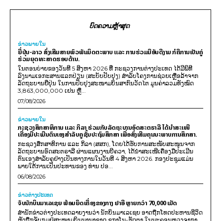
ບົດຄວາມຫຼ້າສຸດ
ຂ່າວພາຍ​ໃນ
ຍີ່ປຸ່ນ-ລາວ ສົ່ງເສີມສາຍພົວພັນມິດຕະພາບ ແລະ ການຮ່ວມມືອັນດີງາມ ກໍຄືການເປັນຄູ່
ຮ່ວມຍຸດທະສາດຮອບດ້ານ.
ໃນຕອນບ່າຍຂອງວັນທີ 5 ສິງຫາ 2026 ທີ່ ກະຊວງການຕ່າງປະເທດ ໄດ້ມີພິທີ
ລົງນາມເອກະສານແລກປ່ຽນ (ສະບັບປັບປຸງ) ສໍາລັບໂຄງການຊ່ວຍເຫຼືອລ້າຈາກ
ລັດຖະບານຍີ່ປຸ່ນ ໃນການປັບປຸງສະໜາມບິນສາກົນວັດໄຕ ມູນຄ່າລວມທັງໝົດ
3,863,000,000 ເຢນ ຫຼື...
07/08/2026
ຂ່າວພາຍ​ໃນ
ກະຊວງສຶກສາທິການ ແລະ ກິລາ ຮ່ວມກັບລັດຖະບານອົດສະຕຣາລີ ໄດ້ນຳສະເໜີ
ເຄື່ອງມືປະເມີນຕົນເອງສຳລັບຄູຊັ້ນປະຖົມສຶກສາ ເພື່ອສົ່ງເສີມຄຸນນະພາບການສຶກສາ.
ກະຊວງສຶກສາທິການ ແລະ ກິລາ (ສສກ), ໂດຍໄດ້ຮັບການສະໜັບສະໜູນຈາກ
ລັດຖະບານອົດສະຕຣາລີ ຜ່ານແຜນງານບີຄວາ, ໄດ້ນຳສະເໜີເຄື່ອງມືປະເມີນ
ຕົນເອງສຳລັບຄູຢ່າງເປັນທາງການໃນວັນທີ 4 ສິງຫາ 2026. ກອງປະຊຸມແມ່ນ
ພາຍໃຕ້ການເປັນປະທານຂອງ ທ່ານ ປອ...
06/08/2026
ຂ່າວຕ່າງປະເທດ
ຈັບນັກບິນມາເລເຊຍ ພ້ອມຍຶດເຄື່ອງຂອງກາງ ຢາອີ ຫຼາຍກວ່າ 70,000 ເມັດ
ສຳນັກຂ່າວຕ່າງປະເທດລາຍງານວ່າ ນັກບິນມາເລເຊຍ ອາດຖືກໂທດປະຫານຊີວິດ
ຫຼັງຖືກຈັບກຸມຢູ່ສະໜາມບິນນານາຊາດ ຊູກາໂນ-ຮັດຕາ ໃນນະຄອນຫຼວງຈາກາ