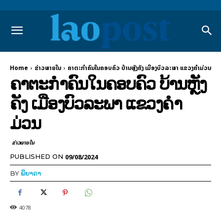
Home
ຂ່າວພາຍ​ໃນ
ຄາຕະກຳຄົນໃນຄອບຄົວ ບ້ານຫຼັງຄັງ ເມືອງບົວລະພາ ແຂວງຄຳມ່ວນ
ຄາຕະກຳຄົນໃນຄອບຄົວ ບ້ານຫຼັງ
ຄັງ ເມືອງບົວລະພາ ແຂວງຄຳ
ມ່ວນ
ຂ່າວພາຍ​ໃນ
09/08/2024
PUBLISHED ON
BY
ພິຍາດາ
4078