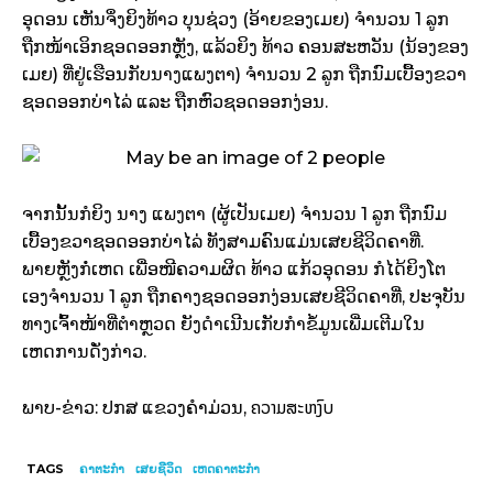
ອຸດອນ ເຫັນຈຶ່ງຍິງທ້າວ ບຸນຊ່ວງ (ອ້າຍຂອງເມຍ) ຈຳນວນ 1 ລູກ
ຖືກໜ້າເອິກຊອດອອກຫຼັງ, ແລ້ວຍິງ ທ້າວ ຄອນສະຫວັນ (ນ້ອງຂອງ
ເມຍ) ທີ່ຢູ່ເຮືອນກັບນາງແພງຕາ) ຈຳນວນ 2 ລູກ ຖືກນົມເບື້ອງຂວາ
ຊອດອອກບ່າໄລ່ ແລະ ຖືກຫົວຊອດອອກງ່ອນ.
ຈາກນັ້ນກໍຍິງ ນາງ ແພງຕາ (ຜູ້ເປັນເມຍ) ຈຳນວນ 1 ລູກ ຖືກນົມ
ເບື້ອງຂວາຊອດອອກບ່າໄລ່ ທັງສາມຄົນແມ່ນເສຍຊີວິດຄາທີ່.
ພາຍຫຼັງກໍ່ເຫດ ເພື່ອໜີຄວາມຜິດ ທ້າວ ແກ້ວອຸດອນ ກໍໄດ້ຍິງໂຕ
ເອງຈຳນວນ 1 ລູກ ຖືກຄາງຊອດອອກງ່ອນເສຍຊີວິດຄາທີ່, ປະຈຸບັນ
ທາງເຈົ້າໜ້າທີ່ຕຳຫຼວດ ຍັງດຳເນີນເກັບກຳຂໍ້ມູນເພີ່ມເຕີມໃນ
ເຫດການດັ່ງກ່າວ.
ຄວາມສະຫງົບ
ພາບ-ຂ່າວ: ປກສ ແຂວງຄຳມ່ວນ,
TAGS
ຄາຕະກຳ
ເສຍຊີວິດ
ເຫດຄາຕະກຳ