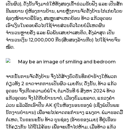
ເປັນຜົວ), ດັ່ງນັ້ນຈຶ່ງມາຂໍໃຫ້ທັງສອງເຂົ້າຮ່ວມຮັບຟັງ ແລະ ເປັນສັກ
ຂີພະຍານ ຢູ່ຫ້ອງການບ້ານ, ພາຍຫຼັງການຈັດຕັ້ງບ້ານໄກ່ເກ່ຍໂດຍ
ຊ່ອງໜ້າຍາດພີ່ນ້ອງ, ສະຫຼຸບສາເຫດຍ້ອນ ທ້າວ ແກ້ວອຸດອນ
ເອົາເງິນໃນຄອບຄົວໄປໃຊ້ຈ່າຍສ່ວນຕົວໂດຍບໍ່ມີເຫດຜົນ
ຈຳນວນຫຼາຍຄັ້ງ ແລະ ພົວພັນເສບຢາເສບຕິດ, ຄັ້ງລ່າສຸດ ເປັນ
ຈຳນວນເງິນ 12,000,000 ກີບ(ສີບສອງລ້ານກີບ) ໄປໃຊ້ຈ່າຍຈົນ
ໝົດ.
ຈາກນັ້ນການຈັດຕັ້ງບ້ານ ຈຶ່ງໄດ້ສ້າງບົດບັນທຶກຢ່າຮ້າງໃຫ້ພວກ
ກ່ຽວທັງ 2 ຂາດຈາກການເປັນຜົວ-ເມຍກັນ; ດັ່ງນັ້ນ, ທ້າວ ແກ້ວ
ອຸດອນ ຈຶ່ງເກີດຄວາມບໍ່ພໍໃຈ, ຕໍ່ມາວັນທີ 6 ສິງຫາ 2024 ທ້າວ
ແກ້ວອຸດອນ ຈຶ່ງໄດ້ກັບບ້ານນາບໍ່, ເມືອງຍົມມະລາດ, ແຂວງຄຳ
ມ່ວນ ແລ້ວລັກເອົາປືນ AK ຢູ່ໃນຫ້ອງນອນຂອງພໍ່ (ເຊິ່ງພໍ່ເປັນພະ
ນັກງານບໍານານ) ເພື່ອຈະໄປຄາດຕະກຳນາງ ແພງຕາ. ພໍມາຮອດມື້
ກໍ່ເຫດ, ໃນຂະນະນັ້ນ ທ້າວ ບຸນຊ່ອງ (ອ້າຍຂອງເມຍ) ທີ່ຢູ່ເຮືອນ
ໃກ້ຄຽງກັນ ໄດ້ຖືໄມ້ຄ້ອນ ເພື່ອຈະເຂົ້າໄປຫ້າມ, ເມື່ອທ້າວ ແກ້ວ