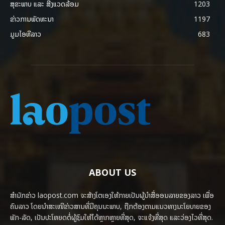
ສຸຂະພາບ ແລະ ສີ່ງແວດລ້ອມ
1203
ຂ່າວການພັດທະນາ
1197
ມູມໄອທີລາວ
683
ABOUT US
ສຳນັກຂ່າວ laopost.com ຈະສ້າງໂຕເອງໃຫ້ກາຍເປັນຜູ້ນຳສື່ອອນລາຍຂອງລາວ ເພື່ອ
ຄົນລາວ ໂດຍນຳສະເໜີຂ່າວສານທີ່ມີຄຸນນະພາບ, ຖືກຕ້ອງຕາມແນວທາງນະໂຍບາຍຂອງ
ພັກ-ລັດ, ເປັນປະໂຫຍດຕໍ່ຜູ້ຊົມໃຫ້ໄດ້ຫຼາກຫຼາຍທີ່ສຸດ, ຈະແຈ້ງທີ່ສຸດ ແລະວ່ອງໄວທີ່ສຸດ.