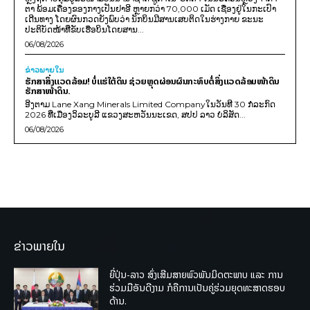
ຕາ ພ້ອມເຄື່ອງຂອງກາງເປັນຢາອີ ຫຼາຍກວ່າ 70,000 ເມັດ ເຊື່ອງຢູ່ໃນກະເປົາ
ເດີນທາງ ໂດຍຜົນກວດຍັງພົບວ່າ ນັກບິນມີສານເສບຕິດໃນຮ່າງກາຍ ຂະນະ
ປະຕິບັດໜ້າທີ່ຂັບເຮືອບິນໂດຍສານ...
06/08/2026
ຂ່າວພາຍ​ໃນ
ຮັກສາສິ່ງແວດລ້ອມ! ບໍ່ແຮ່ໃຕ້ດິນ ຊ່ວຍຫຼຸດຜ່ອນຜົນກະທົບຕໍ່ສິ່ງແວດລ້ອມໜ້າດິນ
ຮັກສາໜ້າດິນ.
ອີງຕາມ Lane Xang Minerals Limited Companyໃນວັນທີ 30 ກໍລະກົດ
2026 ທີ່ເມືອງວິລະບູລີ ແຂວງສະຫວັນນະເຂດ, ສປປ ລາວ ບໍລິສັດ...
06/08/2026
ຂ່າວພາຍໃນ
ຍີ່ປຸ່ນ-ລາວ ສົ່ງເສີມສາຍພົວພັນມິດຕະພາບ ແລະ ການ
ຮ່ວມມືອັນດີງາມ ກໍຄືການເປັນຄູ່ຮ່ວມຍຸດທະສາດຮອບ
ດ້ານ.